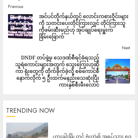
Previous
အင်ပင်တိုက်နယ်တွင် လောင်းကစားဝိုင်းများ
ကို သတင်းပေးတိုင်ကြားလျှင် တိုင်ကြားသူ
ကိုဖမ်းဆီးမည်ဟု အုပ်ချုပ်ရေးမှူးက
ခြိမ်းခြောက်
Next
DNDF တပ်ဖွဲ့မှ သေဒဏ်စီရင်ခံရသည့်
သူရဲကောင်းများအတွက် သွေးကြွေးဟုဆို
ကာ ရုံးတွေကို တိုက်ခိုက်ခဲ့လို့ စစ်ကောင်စီ
နောက်လိုက် ၅ ဦးထက်မနည်းသေဆုံးပြီး
ကားနှစ်စီးမီးလောင်
TRENDING NOW
ဟားခါးမြို့တွင် ဗုံးကွဲ၍ အရပ်သား ၅၀