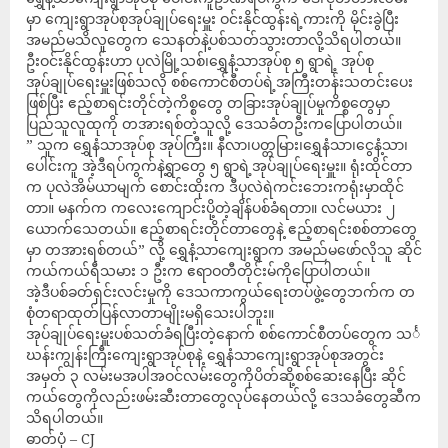
မှာ ကျေးရွာအုပ်စုအုပ်ချုပ်ရေးမှူး ဝင်းနိုင်ထွန်းရဲ့ကားကို မိုင်းခွဲပြီး
အမည်မသိလူတွေက သေနတ်နဲ့ပစ်သတ်သွားတာလို့သိရပါတယ်။
ဦးဝင်းနိုင်ထွန်းဟာ ပုလဲမြို့သစ်၊ရွှေနံ့သာအုပ်စု ၅ ရွာရဲ့ အုပ်စု
အုပ်ချုပ်ရေးမှူးဖြစ်သလို စစ်ကောင်စီတပ်ရဲ့အကြီးတန်းသတင်းပေး
ဖြစ်ပြီး ဧည့်စာရင်းတိုင်တဲ့ကိစ္စတွေ တခြားအုပ်ချုပ်မှုကိစ္စတွေမှာ
ပြည်သူလူထုကို တအားရစ်တဲ့သူလို့ ဒေသခံတဦးကပြောပါတယ်။
” သူက ရွှေနံသာအုပ်စု အုပ်ကြီး။ နီလာ၊ပတ္တမြား၊ရွှေနံသာ၊ငွေနံ့သာ၊
ပေါင်းကူ အဲ့ဒီရပ်ကွက်နဲ့ရွာတွေ ၅ ရွာရဲ့အုပ်ချုပ်ရေးမှူး။ ရုံးထိုင်တာ
က ပုလဲအိမ်ယာမျက် စောင်းထိုးက ဒီပုလဲရဲကင်းဘေးကရုံးမှာထိုင်
တာ။ မနက်က ကလေးကျောင်းပို့တဲ့ချိန်ပစ်ခံရတာ။ လင်မယား ၂
ယောက်သေတယ်။ ဧည့်စာရင်းတိုင်တာတွေနဲ့ ဧည့်စာရင်းစစ်တာတွေ
မှာ တအားရစ်တယ်” လို့ ရွှေနံ့သာကျေးရွာက အမည်မဖော်လိုသူ ဆိုင်
ကယ်ကယ်ရီသမား ၁ ဦးက ဧရာဝတီတိုင်းမ်ကိုပြောပါတယ်။
အဲ့ဒီပစ်ခတ်ရှင်းလင်းမှုကို ဒေသကာကွယ်ရေးတပ်ဖွဲ့တွေဘက်က တ
စုံတရာထုတ်ပြန်လာတာမျိုးမရှိသေးပါဘူး။
အုပ်ချုပ်ရေးမှူးပစ်သတ်ခံရပြီးတဲ့နောက် စစ်ကောင်စီတပ်တွေက သင်္
ဃန်းကျွန်းကြီးကျေးရွာအုပ်စုနဲ့ ရွှေနံသာကျေးရွာအုပ်စုအတွင်း
အမှတ် ၃ လမ်းမအပါအဝင်လမ်းတွေကိုပိတ်ဆို့စစ်ဆေးနေပြီး ဆိုင်
ကယ်တွေကိုလည်းဖမ်းဆီးတာတွေလုပ်နေတယ်လို့ ဒေသခံတွေဆီက
သိရပါတယ်။
ဓာတ်ပုံ – CJ