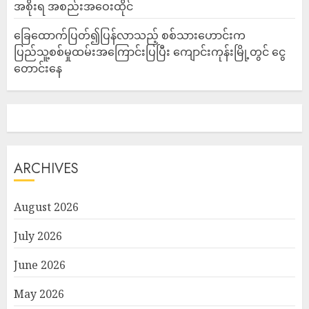
အစိုးရ အစည်းအဝေးထိုင်
ခြေထောက်ပြတ်၍ပြန်လာသည့် စစ်သားဟောင်းက
ပြည်သူ့စစ်မှုထမ်းအကြောင်းပြပြီး ကျောင်းကုန်းမြို့တွင် ငွေ
တောင်းနေ
ARCHIVES
August 2026
July 2026
June 2026
May 2026