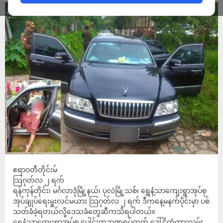
ဧရာဝတီတိုင်းမ်
သြဂုတ်လ ၂ ရက်
ရန်ကုန်တိုင်း၊ မင်္ဂလာဒုံမြို့နယ်၊ ပုလဲမြို့သစ်၊ ရွှေနံ့သာကျေးရွာအုပ်စု
အုပ်ချုပ်ရေးမှူးလင်မယား သြဂုတ်လ ၂ ရက် ဒီကနေ့မနက်ပိုင်းမှာ ပစ်
သတ်ခံခဲ့ရတယ်လို့ဒေသခံတွေဆီကသိရပါတယ်။
ရွှေနံ့သာကျေးရွာအုပ်စု ပေါင်းကူဥာဏရပ်ကွက် ဒေါ်ငိုတံတားလမ်း