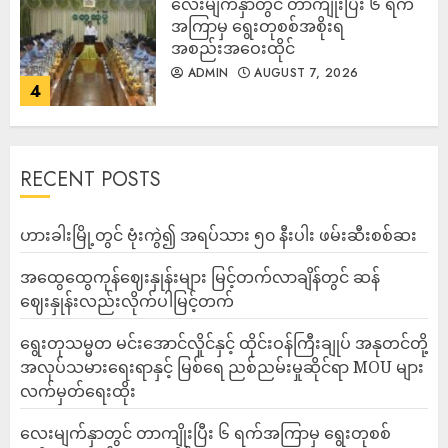
လေးမျက်နှာတွင် တာကျိုးပြီး ၆ ရက်
အကြာမှ ရွေးတုစစ်အစိုးရ
အစည်းအဝေးထိုင်
ADMIN
AUGUST 7, 2026
4
RECENT POSTS
ဟားခါးမြို့တွင် ဗုံးကွဲ၍ အရပ်သား ၅၀ နီးပါး ဖမ်းဆီးစစ်ဆး
အထွေထွေကုန်ဈေးနှုန်းများ မြင့်တက်လာချိန်တွင် ဆန်
ဈေးနှုန်းလည်းလိုက်ပါမြင့်တက်
ရွေးတုသမ္မတ မင်းအောင်လှိုင်နှင့် ထိုင်းဝန်ကြီးချုပ် အနုတင်တို့
အလုပ်သမားရေးရာနှင့် မြစ်ရေ ညစ်ညမ်းမှုဆိုင်ရာ MOU များ
လက်မှတ်ရေးထိုး
လေးမျက်နှာတွင် တာကျိုးပြီး ၆ ရက်အကြာမှ ရွေးတုစစ်