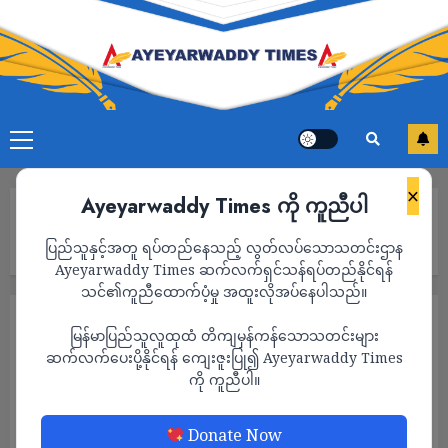
×
Ayeyarwaddy Times ကို ကူညီပါ
Home
ပုလဲမြို့သစ်၊ စစ်ကောင်စီခန့် ရပ်ကွက် ၅ ခု အုပ်စု အုပ်ချုပ်ရေးမှူး
ပြည်သူနှင့်အတူ ရပ်တည်နေသည့် လွတ်လပ်သောသတင်းဌာန
လင်မယား ပစ်သတ်ခံရ
Ayeyarwaddy Times ဆက်လက်ရှင်သန်ရပ်တည်နိုင်ရန်
သင်၏ကူညီထောက်ပံ့မှု အထူးလိုအပ်နေပါသည်။
သတင်း
မြန်မာပြည်သူလူထုထံ တိကျမှန်ကန်သောသတင်းများ
ပုလဲမြို့သစ်၊ စစ်ကောင်စီခန့် ရပ်ကွက် ၅ ခု
ဆက်လက်ပေးပို့နိုင်ရန် ကျေးဇူးပြု၍ Ayeyarwaddy Times
ကို ကူညီပါ။
အုပ်စု အုပ်ချုပ်ရေးမှူး လင်မယား ပစ်သတ်ခံရ
ADMIN
AUGUST 2, 2022
Donate Now