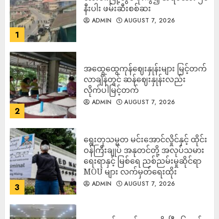
နီးပါး ဖမ်းဆီးစစ်ဆး
ADMIN
AUGUST 7, 2026
1
အထွေထွေကုန်ဈေးနှုန်းများ မြင့်တက်
လာချိန်တွင် ဆန်ဈေးနှုန်းလည်း
လိုက်ပါမြင့်တက်
ADMIN
AUGUST 7, 2026
2
ရွေးတုသမ္မတ မင်းအောင်လှိုင်နှင့် ထိုင်း
ဝန်ကြီးချုပ် အနုတင်တို့ အလုပ်သမား
ရေးရာနှင့် မြစ်ရေ ညစ်ညမ်းမှုဆိုင်ရာ
MOU များ လက်မှတ်ရေးထိုး
ADMIN
AUGUST 7, 2026
3