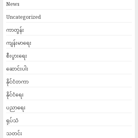
News
Uncategorized
ကာတွန်း
ကျန်းမာရေး
စီးပွားရေး
ဆောင်းပါး
နိုင်ငံတကာ
နိုင်ငံရေး
ပညာရေး
ရုပ်သံ
သတင်း