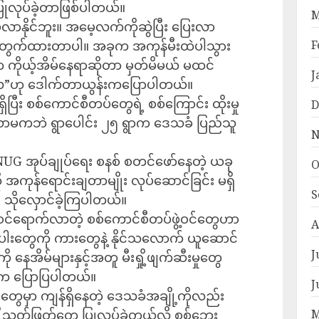
ား ပြုလုပ်ခဲ့တာဖြစ်ပါတယ်။
M
ာနိုင်ဘူး။ အမေ့လက်ကိုဆွဲပြီး ပြေးလာ
်ပဲ တွက်ထားတာပါ။ အခုက အကုန်မီးထဲပါသွား
F
ာက ကိုယ့်အိမ်နေရာဆိုတာ မှတ်မိမယ် မထင်
J
ြီလေ”ဟု ဒေါက်တာယွန်းကပြောပါတယ်။
ရှိပြီး စစ်ကောင်စီတပ်တွေရဲ့ စစ်ကြောင်း ထိုးမှု
D
ံးသာမကဘဲ ရွာပေါင်း ၂၅ ရွာက ဒေသခံ ပြည်သူ
N
 အုပ်ချုပ်ရေး စနစ် စတင်ဖော်နေတဲ့ ယခု
O
ို အကုန်ရောင်းချတာမျိုး လုပ်ဆောင်ခြင်း မရှိ
S
ပါ သိုလှောင်ခဲ့ကြပါတယ်။
ု ဝင်ရောက်လာတဲ့ စစ်ကောင်စီတပ်ဖွဲ့ဝင်တွေဟာ
A
ါးတွေကို ကားတွေနဲ့ နိုင်သလောက် ယူဆောင်
J
 နေအိမ်များနှင့်အတူ မီးရှို့ဖျက်ဆီးမှုတွေ
်းက ပြောပြပါတယ်။
J
်တွေမှာ ကျန်ရှိနေတဲ့ ဒေသခံအချို့ကိုလည်း
ု့သတ်ဖြတ်တွေ ပြုလုပ်ခဲ့တယ်လို့ စစ်ဘေး
M