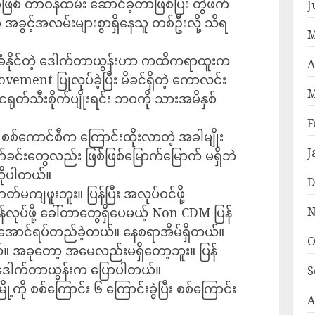
် တာဝန်ထမ်း ဆောင်ခဲ့တာဖြစ်ပြီး တွဲဖက်
J
် အခွင့်အလမ်းများစွာရှိနေသူ တစ်ဦးလို့ သိရ
M
ံနိုင်တဲ့ ဒေါက်တာယွန်းဟာ ကထိကရာထူးက
A
ment ပြုလုပ်ခဲ့ပြီး မိခင်ရှိတဲ့ ကောလင်း
M
ငရုတ်သီးစိုက်ပျိုးရင်း ဘဝကို သားအမိနှစ်
F
် စစ်ကောင်စီက ကြောင်းထိုးလာတဲ့ အခါမျိုး
J
တ်ခင်းတွေလည်း ဖြစ်ဖြစ်မြောက်မြောက် မရှိဘဲ
ဆိုပါတယ်။
D
်မကျဖူးဘူး။ ပြန်ပြီး အလုပ်ဝင်ဖို့
်လုပ်ဖို့ ခေါ်တာတွေရှိပေမယ့် Non CDM ပြန်
N
း။ ရအောင်ရပ်တည်ခဲ့တယ်။ နေစရာအိမ်ရှိတယ်။
O
ယ်။ အခုတော့ အမေလည်းမရှိတော့ဘူး။ ပြန်
့ ဒေါက်တာယွန်းက ပြောပါတယ်။
S
ို စစ်ကြောင်း ၆ ကြောင်းခွဲပြီး စစ်ကြောင်း
A