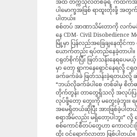
အထိ တက္ကသိုလ်တစ်ခုရဲ့ ကထိကအဖြစ
ပါမောက္ခအဖြစ် ရာထူးတိုးဖို့ အတွက
ပါတယ်။
စစ်တပ် အာဏာသိမ်းတာကို လက်မခ
နေ CDM- Civil Disobedience Move
မြို့မှာ ပြန်လည်အခြေချနေထိုင်ကာ 
ယောက်တည်း ရပ်တည်နေခဲ့တာပါ။
ငရုတ်စိုက်ပြီး ဖြတ်သန်းနေရပေမယ့
မှာ တော့ ရွာကနေရှောင်နေရလို့ ငရု
ခက်ခက်ခဲခဲ ဖြတ်သန်းခဲ့ရတယ်လို့ 
“ဘယ်လိုခက်ခဲပါစေ တစ်ခါမှ စိတ်ဓာတ
တိုက်တွန်း တာတွေရှိသလို အလုပ်ပြန
လုပ်ဖို့တော့ တွေးကို မတွေးခဲ့ဘူ
အမေရှိတယ်ဆိုပြီး အားဖြစ်ခဲ့ပါတ
စရာအိမ်လည်း မရှိတော့ပါဘူး” လို
စစ်ကောင်စီတပ်တွေဟာ ကောလင်းမြို့က
ထိုး ဝင်ရောက်လာတာ ဖြစ်ပါတယ်။