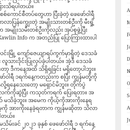
ကြားသိရပါတယ်။
A
စစ်ကောင်စီတပ်တွေဟာ ပြီးခဲ့တဲ့ ဖေဖော်ဝါရီ
ာပြန်ကျွေးတဲ့ အမျိုးသားတစ်ဦးကို မီးရှို့
M
 အမျိုးသမီးတစ်ဦးကိုလည်း အုပ်စုဖွဲ့ပြီး
F
ု့ Kawlin Info က အတည်ပြု ပြောကြားထားပါ
J
်းမြို့ ကျော်ဇေယျာရပ်ကွက်မှာရှိတဲ့ ဒေသခံ
D
း လူသားဒိုင်းပြုလုပ်ခဲ့ပါတယ်။ အဲ့ဒီ ဒေသခံ
ော့ ဒီကနေ့အထိ သိရှိရခြင်း မရှိတော့ပါဘူး။
N
်ဝါရီ ၁ရက်နေ့ကတည်းက စပြီး ကျွန်မတို့ကို
O
ေလို့ရနေသေးတော့ မရှောင်မိဘူး။ တိုက်ပွဲ
့လက်ကိုဆွဲပြီး ကသုတ်ကရက် ပြေးရတာ။ အ
S
ယ် မသိခဲ့ဘူး။ အမေက ကိုယ့်ကိုအားကိုးနေရ
မေ့ကို အားကိုးနေခဲ့ရတာက ကျွန်မဆိုတာ သိလာ
A
ါတယ်။
J
်းခင် ၂၀၂၁ ခုနှစ် ဖေဖော်ဝါရီ ၁ ရက်နေ့