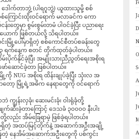
F
က်တာဘွဲ့ (ပါရဂူဘွဲ့) ယူထားသူမို့ စစ်
J
 စစ်ကြောင်းထိုးဝင်ရောက် မလာခင်က ကော
န်းတွေမှာ စွမ်းစွမ်းတမံ ပါဝင်ခဲ့ပြီး ပညာရေး
D
ောက် ဖြစ်တယ်လို့ သိရပါတယ်။
မြို့ပေါ်မှာရှိတဲ့ စစ်ကောင်စီတပ်စခန်းတွေ
N
ဘာလ ၃ ရက်နေ့က စတင် တိုက်ထုတ်ခဲ့ပါတယ်။
O
ိမ်းပိုက်နိုင်ခဲ့ပြီး အမျိုးသားညီညွတ်ရေးအစိုးရ
ဖော်ဆောင်‌ခဲ့တာ ဖြစ်ပါတယ်။
S
ို NUG အစိုးရ ထိန်းချုပ်ခဲ့ပြီး သုံးလ အ
A
့မှာတော့ မြို့ရဲ့အဓိက နေရာတွေကို ဝင်ရောက်
J
 ကျွန်းလှခုံ၊ ဆေးမင်းခုံ၊ ဝါးရုံခုံတို့
J
ို့ဖျက်ဆီးခဲ့တာကြောင့် ဒေသခံ ၃၀၀၀၀ နီးပါး
တို့လည်း အိမ်ခြေရာမဲ့ ဖြစ်ခဲ့ရပါတယ်။
M
ာရှိတဲ့ အထပ်မြင့်တိုက်နဲ့ အဆောက်အဦးအချို့
A
ျန်တဲ့ နေအိမ်အဆောက်အဦးတွေကို ပစ်ကွင်း