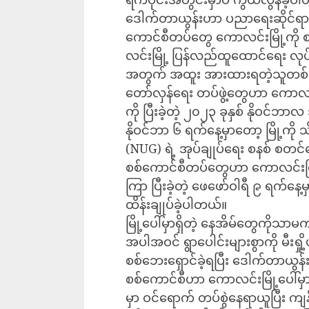
ဒေါက်တာယွန်းဟာ ပညာရေးဆိုင်ရာ ဒေါ
ကောင်စီတပ်တွေ ကောလင်းမြို့ကို
လင်းမြို့ ပြန်လည်ထူထောင်ရေး လုပ်င
အတွက် အထူး အားထားရတဲ့သူတစ်ယ
တော်လှန်ရေး တပ်ဖွဲ့တွေဟာ ကောလင်း
ကို ပြီးခဲ့တဲ့ ၂၀၂၃ ခုနှစ် နိုဝင်
နိုဝင်ဘာ ၆ ရက်နေ့မှာတော့ မြို့ကို သ
(NUG) ရဲ့ အုပ်ချုပ်ရေး စနစ် စတင်
စစ်ကောင်စီတပ်တွေဟာ ကောလင်းမြို့က
ကြာ ပြီးခဲ့တဲ့ ဖေဖော်ဝါရီ ၉ ရက်နေ
ထိန်းချုပ်ခဲ့ပါတယ်။
မြို့ပေါ်မှာရှိတဲ့ နေအိမ်တွေကိုသာမကဘဲ
အပါအဝင် ရွာပေါင်းများစွာကို မီးရှ
စစ်ဘေးရှောင်ခဲ့ရပြီး ဒေါက်တာယွန်း
စစ်ကောင်စီဟာ ကောလင်းမြို့ပေါ်မှ
မှာ ဝင်ရောက် တပ်စွဲနေရာယူပြီး က