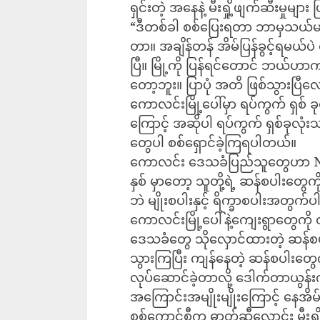
ရှင်းတဲ့ အနေနဲ့ မီးရှို့ဖျက်ဆီးမှုမျ
“ဒီတစ်ခါ စစ်ပြေးရတာ ဘာမှသယ်မလ
တာ။ အချိန်တန် အိမ်ပြန်ခွင့်ရမယ
ပြီ။ မြို့ကို ပြန်ရင်တောင် ဘယ်ဟ
တော့ဘူး။ ပြာပုံ အတိ ဖြစ်သွားပ
ကောလင်းမြို့ပေါ်မှာ ရပ်ကွက် ရှစ် ခု
ကြောင့် အဆိုပါ ရပ်ကွက် ရှစ်ခုလု
တွေပါ စစ်ရှောင်ခဲ့ကြရပါတယ်။
ကောလင်း ဒေသခံပြည်သူတွေဟာ NUG
နှစ် မှာတော့ သူတို့ရဲ့ ဆန်စပါးတွေက
ဘဲ မျိုးစပါးနှင့် ရိက္ခာစပါးအတွက်
ကောလင်းမြို့ပေါ်နဲ့ကျေးရွာတွေကိ
ဒေသခံတွေ သိုလှောင်ထားတဲ့ ဆန်စပ
သွားကြပြီး ကျန်နေတဲ့ ဆန်စပါးတွေကို
လုပ်ဆောင်ခဲ့တာလို့ ဒေါက်တာယွန
အကြောင်းအမျိုးမျိုးကြောင့် နေအိမ
စစ်ကောင်စီက ဓာတ်ဆီလောင်း မီးရှိ