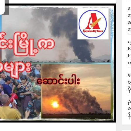
ရ
အ
ဆ
အ
‎
K
F
တ
ဒ
လ
ပ
ည
စ
န