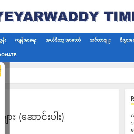
န်း
ကျန်းမာရေး
အယ်ဒီတာ့ အာဘော်
အင်တာဗျူး
စီးပွားရ
DONATE
×
ျား (ဆောင်းပါး)
လ
အ
ရ