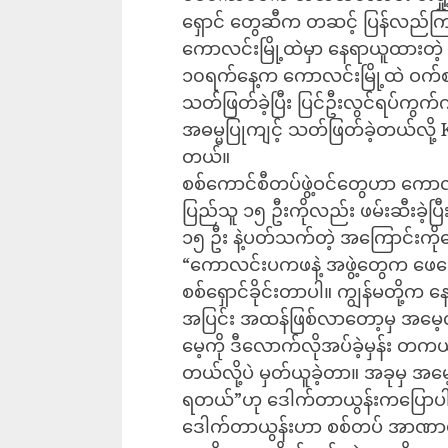
ရှောင် တွေဆီက တဆင့် ပြန်လည်
ကောလင်းမြို့ထဲမှာ နေရာယူထားတဲ့ 
၁၀ရက်နေ့က ကောလင်းမြို့ထဲ ဝက်စာလ
သတ်ဖြတ်ခဲ့ပြီး ပြင်ဦးလွင်ရပ်ကွက်က
အဓမ္မပြုကျင့် သတ်ဖြတ်ခဲ့တယ်လိ
တယ်။
စစ်ကောင်စီတပ်ဖွဲ့ဝင်တွေဟာ ကောလင
ပြည်သူ ၁၅ ဦးကိုလည်း ဖမ်းဆီးခဲ့ပြီ
၁၅ ဦး နဲ့ပတ်သက်တဲ့ အကြောင်းကိုတ
“ကောလင်းပကဖနဲ့ အဖွဲ့တွေက ဖေဖော
စစ်ရှောင်ခိုင်းတာပါ။ ကျွန်မတို့က န
အပြင်း အထန်ဖြစ်လာတော့မှ အမေ
မေ့ကို ဒီလောက်လိုအပ်ခဲ့မှန်း တက
တယ်လို့ပဲ မှတ်ယူခဲ့တာ။ အခုမှ အ
ရတယ်”ဟု ဒေါက်တာယွန်းကပြောပ
ဒေါက်တာယွန်းဟာ စစ်တပ် အာဏာမသိမ