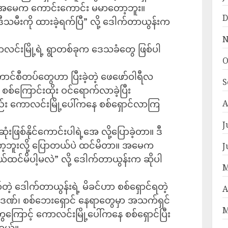
မေက ကောင်းကောင်း မမာတော့ဘူး။
D
မီးကို ထားခဲ့ရက်ပြီ” လို့ ဒေါက်တာယွန်းက
N
င်းမြို့ရဲ့ ရွာတစ်ခုက ဒေသခံတွေ ဖြစ်ပါ
O
်စီတပ်တွေဟာ ပြီးခဲ့တဲ့ ဖေဖော်ဝါရီလ
S
စစ်ကြောင်းထိုး ဝင်ရောက်လာခဲ့ပြီး
း ကောလင်းမြို့ပေါ်ကနေ စစ်ရှောင်လာကြ
A
J
ြစ်နိုင်ကောင်းပါရဲ့အေ လို့ပြောခဲ့တာ။ ဒီ
ရတော့ဘူးလို့ ပြောတယ်ပဲ ထင်မိတာ။ အမေက
J
 ဘယ်ထင်မိပါ့မလဲ” လို့ ဒေါက်တာယွန်းက ဆိုပါ
M
ဲ့ ဒေါက်တာယွန်းရဲ့ မိခင်ဟာ စစ်ရှောင်ရတဲ့
A
ုဒဏ်၊ စစ်ဘေးရှောင် နေရာတွေမှာ အသက်ရှင်
M
ကြောင့် ကောလင်းမြို့ပေါ်ကနေ စစ်ရှောင်ပြီး
ါတယ်။