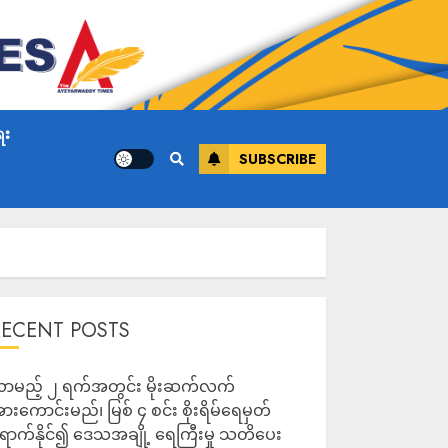
ေး
SUBSCRIBE
RECENT POSTS
ာမည့် ၂ ရက်အတွင်း မိုးဆက်လက်
ားကောင်းမည်၊ မြစ် ၄ စင်း စိုးရိမ်ရေမှတ်
ောက်နိုင်၍ ဒေသအချို့ ရေကြီးမှု သတိပေး