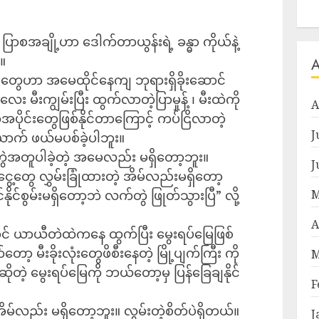
ာစအချို့ဟာ ဒေါက်တာယွန်းရဲ့ ခန္ဓာ ကိုယ်နဲ့
။
စတွေဟာ အမေထိုင်နေကျ ဘုရားရှိခိုးဆောင်
း မီးကျွမ်းပြီး ထွက်လာတဲ့ပြာမှုန့် ၊ မီးထဲကို
A
တ်အပိုင်းတွေဖြစ်နိုင်တာကြောင့် ကပ်ငြိလာတဲ့
J
ယောက် ဖယ်မပစ်ခဲ့ပါဘူး။
အတူပါခဲ့တဲ့ အမေလည်း မရှိတော့ဘူး။
J
ငွေ့တွေ လွှမ်းခြုံထားတဲ့ အိမ်လည်းမရှိတော့
နိုင်စွမ်းမရှိတော့ဘဲ လက်တွဲ ဖြုတ်သွားပြီ” လို့
M
A
် ယာယီတဲထဲကနေ ထွက်ပြီး မွေးရပ်မြေဖြစ်
ော့ မီးခိုးလုံးတွေဖိစီးနေတဲ့ မြို့ပျက်ကြီး ကို
M
ဲ့ မွေးရပ်မြေကို ဘယ်တော့မှ ပြန်‌ခြေချနိုင်
F
်လည်း မရှိတော့ဘူး။ လွမ်းတဲ့စိတ်ပဲရှိတယ်။
J