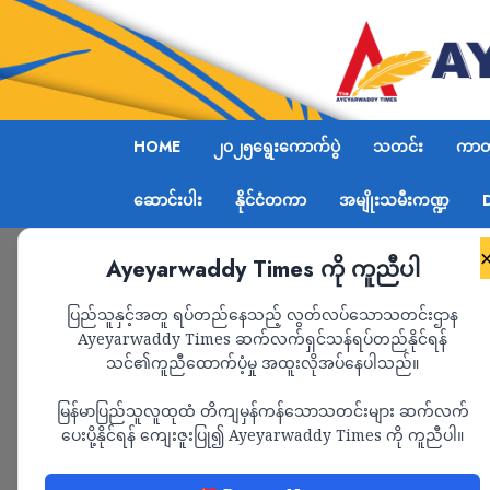
HOME
၂၀၂၅ရွေးကောက်ပွဲ
သတင်း
ကာတွ
ဆောင်းပါး
နိုင်ငံတကာ
အမျိုးသမီးကဏ္ဍ
Ayeyarwaddy Times ကို ကူညီပါ
Home
ကောလင်းမြို့ကပြာစများ (ဆောင်းပါး)
ပြည်သူနှင့်အတူ ရပ်တည်နေသည့် လွတ်လပ်သောသတင်းဌာန
Ayeyarwaddy Times ဆက်လက်ရှင်သန်ရပ်တည်နိုင်ရန်
သင်၏ကူညီထောက်ပံ့မှု အထူးလိုအပ်နေပါသည်။
ဆောင်းပါး
အမျိုးသမီးကဏ္ဍ
မြန်မာပြည်သူလူထုထံ တိကျမှန်ကန်သောသတင်းများ ဆက်လက်
ကောလင်းမြို့ကပြာစမ
ပေးပို့နိုင်ရန် ကျေးဇူးပြု၍ Ayeyarwaddy Times ကို ကူညီပါ။
ADMIN
MARCH 3, 2024