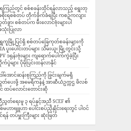
ေကြည်တွင် စစ်စခန်းထိုင်ရန်လာသည့် ရွေးတု
စိုးရစစ်တပ် တိုက်ခိုက်ခံရပြီး ကစဉ့်ကလျား
ုတ်ခွာ၊ စစ်တပ်က မီးလောင်ဗုံးများပါ
သုံးပြုလာ
ရွှေကူမြို့ပြင်ရှိ စစ်တပ်ခြေကုတ်စခန်းများကို
IA ပူးပေါင်းတပ်များ သိမ်းယူ၊ မြို့တွင်းသို့
PV ဒရုန်းဗုံးများ ကျရောက်ပေါက်ကွဲခဲ့ပြီး
ိုက်ပွဲများ ပိုမိုပြင်းထန်လာနိုင်
ေါ်အောင်ဆန်းစုကြည်ကို ခြွင်းချက်မရှိ
ွှတ်ပေးဖို့ အမေရိကန်နဲ့ အာဆီယံဥက္ကဌ ဖိလစ်
ိုင် ထပ်လောင်းတောင်းဆို
ီညွတ်ရေးမူ ၃ ရပ်နှင့်အညီ SCEF ၏
စ်မဟာဗျူဟာ ပေါင်းစပ်ညှိနှိုင်းရေးတွင် ပါဝင်
ိုင်ရန် တပ်မှူးကြီးများ ဆုံးဖြတ်