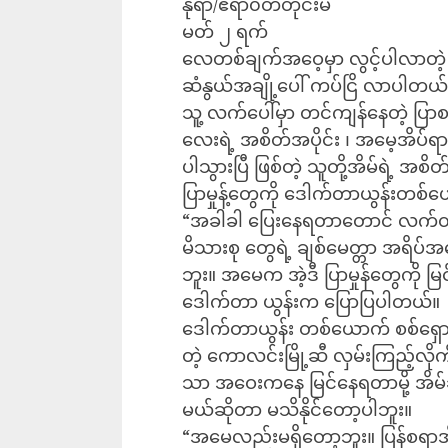
နိုရာ/ဧရာ၀တီတိုင်းမ်
မတ် ၂ ရက်
လေတစ်ချက်အဝေ့မှာ လွင့်ပါလာတဲ့ ပြ
ဆံနွယ်အချို့ပေါ် ကပ်ငြိ လာပါတယ်
သူ့ လက်ပေါ်မှာ တင်ကျန်နေတဲ့ ပြာ
လေးရဲ့ အစိတ်အပိုင်း ၊ အမေ့အိပ်ရာလေ
ပါသွားပြီ ဖြစ်တဲ့ သူတို့အိမ်ရဲ့ အစိ
ပြာမှုန့်တွေကို ဒေါက်တာယွန်းတစ်
“အခါခါ ပြေးနေရတာတောင် လက်တွဲ
မိသားစု တွေရဲ့ ချစ်မေတ္တာ အရိပ်အ‌
ဘူး။ အမေက အဲ့ဒီ ပြာမှုန်တွေကို မြင်
ဒေါက်တာ ယွန်းက ပြောပြပါတယ်။
ဒေါက်တာယွန်း တစ်ယောက် စစ်ရှောင
တဲ့ ကောလင်းမြို့ဆီ လှမ်းကြည့်လိုက်တ
သာ အဝေးကနေ မြင်နေရတာမို့ အိမ်ဆိုတ
မယ်ဆိုတာ မသိနိုင်တော့ပါဘူး။
“အမေလည်းမရှိတော့ဘူး။ ပြန်စရာအိမ