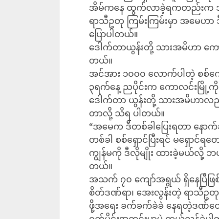
အိမ်ကနေ ထွက်လာခဲ့ရကတည်းက အ
ရာသီဥတု ကြမ်းကြမ်းမှာ အမေဟာ ဒီသ
ပြောပါတယ်။
ဒေါက်တာယွန်းတို့ သားအမိဟာ ကောလ
တယ်။
အင်အား ၁၀၀၀ လောက်ပါတဲ့ စစ်ကောင
၃ရက်နေ့ ညပိုင်းက ကောလင်းမြို့ကို 
ဒေါက်တာ ယွန်းတို့ သားအမိဟာလည်
တာလို့ သိရ ပါတယ်။
“အမေက ဒီတစ်ခါပြေးရတာ နောက်ဆုံးဖ
တစ်ခါ စစ်ရှောင်ပြီးရင် မရှောင်
ကျွန်မကို ဒီလိုမျိုး ထားခဲ့မယ်လို့
တယ်။
အသက် ၇၀ ကျော်အရွယ် ရှိနေပြီဖြစ်တ
စိတ်ဒဏ်ရာ၊ အေးလွန်းတဲ့ ရာသီဥတ
ဖို့အရေး ခက်ခက်ခဲခဲ နေရတဲ့ဒဏ်တွေ
ရက်ပိုင်းအတွင်းမှာပဲ ကွယ်လွန်ခဲ့ပ