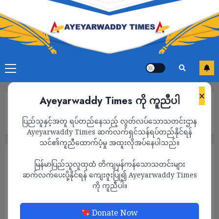
×
Ayeyarwaddy Times ကို ကူညီပါ
Home
အလုပ်လုပ်သူတိုင်းဝင်ငွေရမယ်လို့ စစ်ခေါင်းဆောင်ပြော၊ ၆ လအတွင်း
ပြည်သူနှင့်အတူ ရပ်တည်နေသည့် လွတ်လပ်သောသတင်းဌာန
စီးပွားရေးကဏ္ဍ ဖွံ့ဖြိုးတိုးတက်လာမယ်လို့ သူ့ဘာသာ သုံးသပ်
Ayeyarwaddy Times ဆက်လက်ရှင်သန်ရပ်တည်နိုင်ရန်
သင်၏ကူညီထောက်ပံ့မှု အထူးလိုအပ်နေပါသည်။
သတင်း
မြန်မာပြည်သူလူထုထံ တိကျမှန်ကန်သောသတင်းများ
အလုပ်လုပ်သူတိုင်းဝင်ငွေရမယ်လို့ စစ်
ဆက်လက်ပေးပို့နိုင်ရန် ကျေးဇူးပြု၍ Ayeyarwaddy Times
ကို ကူညီပါ။
ခေါင်းဆောင်ပြော၊ ၆ လအတွင်းစီးပွားရေးကဏ္ဍ
ဖွံ့ဖြိုးတိုးတက်လာမယ်လို့ သူ့ဘာသာ သုံးသပ်
Donate Now