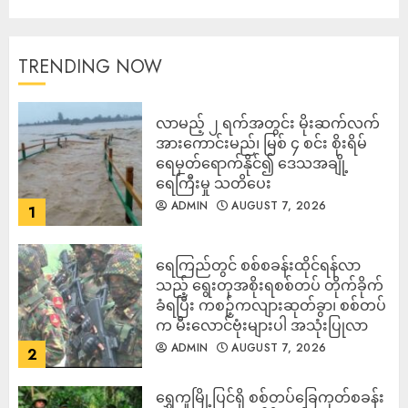
TRENDING NOW
လာမည့် ၂ ရက်အတွင်း မိုးဆက်လက်
အားကောင်းမည်၊ မြစ် ၄ စင်း စိုးရိမ်
ရေမှတ်ရောက်နိုင်၍ ဒေသအချို့
ရေကြီးမှု သတိပေး
ADMIN
AUGUST 7, 2026
1
ရေကြည်တွင် စစ်စခန်းထိုင်ရန်လာ
သည့် ရွေးတုအစိုးရစစ်တပ် တိုက်ခိုက်
ခံရပြီး ကစဉ့်ကလျားဆုတ်ခွာ၊ စစ်တပ်
က မီးလောင်ဗုံးများပါ အသုံးပြုလာ
ADMIN
AUGUST 7, 2026
2
‎ရွှေကူမြို့ပြင်ရှိ စစ်တပ်ခြေကုတ်စခန်း