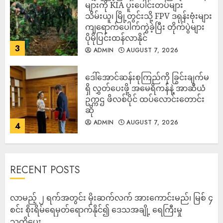
များကို KIA ပူးပေါင်းတပ်များ
သိမ်းယူ၊ မြို့တွင်းသို့ FPV ဒရုန်းဗုံးများ
ကျရောက်ပေါက်ကွဲခဲ့ပြီး တိုက်ပွဲများ
ပိုမိုပြင်းထန်လာနိုင်
3
ADMIN
AUGUST 7, 2026
ဒေါ်အောင်ဆန်းစုကြည်ကို ခြွင်းချက်မ
ရှိ လွှတ်ပေးဖို့ အမေရိကန်နဲ့ အာဆီယံ
ဥက္ကဌ ဖိလစ်ပိုင် ထပ်လောင်းတောင်း
ဆို
ADMIN
AUGUST 7, 2026
4
RECENT POSTS
လာမည့် ၂ ရက်အတွင်း မိုးဆက်လက် အားကောင်းမည်၊ မြစ် ၄
စင်း စိုးရိမ်ရေမှတ်ရောက်နိုင်၍ ဒေသအချို့ ရေကြီးမှု
သတိပေး