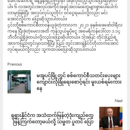
ခေါင်းဆောင်ရဲ့ မိန့်ခွန်းရှည်ကြီးမှာ အခုလိုထည့်သွင်းပြောဆိုခဲ့တာ
ပါ။ ၆ လအတွင်းအလုပ်အကိုင်အခွင့်အလမ်းတွေများစွာပေါ်ပေါက်
လာမှာဖြစ်ပြီး အလုပ်လုပ်သူတိုင်း ဝင်ငွေရမယ်လို့လည်း မင်း
အောင်လှိုင်က ပြောဆိုသွားပါတယ်။
၄င်းတို့စစ်ကောင်စီတာဝန်ယူခဲ့တဲ့ကာလက ၂၀၂၁ ခုနှစ်၊ဖေဖော်ဝါရီလ
ကနေ ပြီးခဲ့တဲ့မေလအထိ ကုန်သွယ်မှုပိုငွေ အမေရိကန်ဒေါ်လာ ၁.၁၄
ဘီလီလျံရှိခဲ့တယ်လို့လည်းပြောဆိုပါတယ်။ ဒါ့အပြင် တိုင်းပြည်ရဲ့
အားကပြည်တွင်းမှာသာရှိပြီး ပြည် တွင်းအားနဲ့နိုင်ငံတိုးတက်အောင်
လုပ်ရမယ်လို့လည်း သူကထပ်မံပြောဆိုသွားပါတယ်။
Previous
မအူပင်မြို့တွင် စစ်ကောင်စီသတင်းပေးများ
ကျောင်းလုံခြုံရေးစောင့်ရင်း မူးယစ်ရမ်းကား
နေ
Next
ရုရှားနိုင်ငံက အသံထက်မြန်တဲ့ဒုံးကျည်တွေ
ဖြန့်ကြက်တော့မယ်လို့ သမ္မတ ပူတင် ပြော