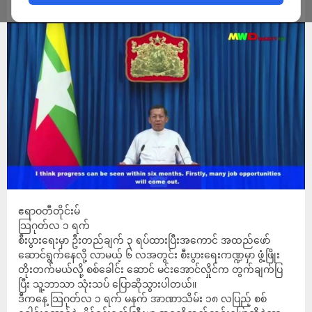
ADMIN
AUGUST 1, 2022
ဧရာဝတီတိုင်းမ်
သြဂုတ်လ ၁ ရက်
စီးပွားရေးမှာ ဦးတည်ချက် ၃ ရပ်ထားပြီးအကောင် အထည်ဖော်
ဆောင်ရွက်နေလို့ လာမယ့် ၆ လအတွင်း စီးပွားရေးကဏ္ဍမှာ ဖွံ့ဖြိုး
တိုးတက်မယ်လို့ စစ်ခေါင်း ဆောင် မင်းအောင်လှိုင်က တွက်ချက်ပြ
ပြီး သူ့ဘာသာ သုံးသပ် ပြောဆိုသွားပါတယ်။
ဒီကနေ့ သြဂုတ်လ ၁ ရက် မနက် အာဏာသိမ်း ၁၈ လပြည့် စစ်