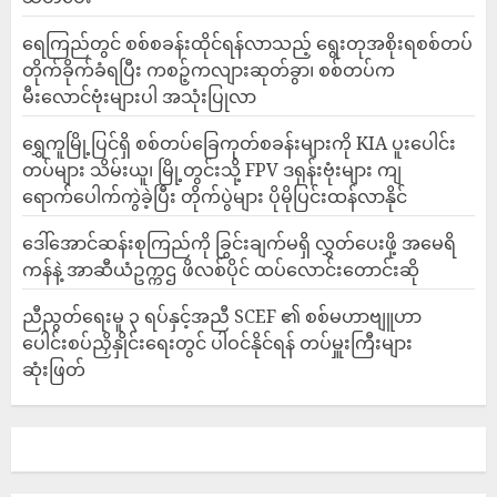
ရေကြည်တွင် စစ်စခန်းထိုင်ရန်လာသည့် ရွေးတုအစိုးရစစ်တပ်
တိုက်ခိုက်ခံရပြီး ကစဉ့်ကလျားဆုတ်ခွာ၊ စစ်တပ်က
မီးလောင်ဗုံးများပါ အသုံးပြုလာ
‎ရွှေကူမြို့ပြင်ရှိ စစ်တပ်ခြေကုတ်စခန်းများကို KIA ပူးပေါင်း
တပ်များ သိမ်းယူ၊ မြို့တွင်းသို့ FPV ဒရုန်းဗုံးများ ကျ
ရောက်ပေါက်ကွဲခဲ့ပြီး တိုက်ပွဲများ ပိုမိုပြင်းထန်လာနိုင်
ဒေါ်အောင်ဆန်းစုကြည်ကို ခြွင်းချက်မရှိ လွှတ်ပေးဖို့ အမေရိ
ကန်နဲ့ အာဆီယံဥက္ကဌ ဖိလစ်ပိုင် ထပ်လောင်းတောင်းဆို
ညီညွတ်ရေးမူ ၃ ရပ်နှင့်အညီ SCEF ၏ စစ်မဟာဗျူဟာ
ပေါင်းစပ်ညှိနှိုင်းရေးတွင် ပါဝင်နိုင်ရန် တပ်မှူးကြီးများ
ဆုံးဖြတ်