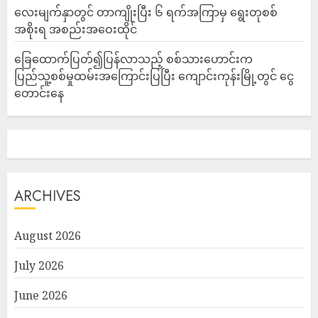
လေးမျက်နှာတွင် တာကျိုးပြီး ၆ ရက်အကြာမှ ရွေးတုစစ်
အစိုးရ အစည်းအဝေးထိုင်
ခြေထောက်ပြတ်၍ပြန်လာသည့် စစ်သားဟောင်းက
ပြည်သူ့စစ်မှုထမ်းအကြောင်းပြပြီး ကျောင်းကုန်းမြို့တွင် ငွေ
တောင်းနေ
ARCHIVES
August 2026
July 2026
June 2026