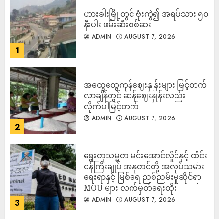
ဟားခါးမြို့တွင် ဗုံးကွဲ၍ အရပ်သား ၅၀
နီးပါး ဖမ်းဆီးစစ်ဆး
ADMIN
AUGUST 7, 2026
1
အထွေထွေကုန်ဈေးနှုန်းများ မြင့်တက်
လာချိန်တွင် ဆန်ဈေးနှုန်းလည်း
လိုက်ပါမြင့်တက်
ADMIN
AUGUST 7, 2026
2
ရွေးတုသမ္မတ မင်းအောင်လှိုင်နှင့် ထိုင်း
ဝန်ကြီးချုပ် အနုတင်တို့ အလုပ်သမား
ရေးရာနှင့် မြစ်ရေ ညစ်ညမ်းမှုဆိုင်ရာ
MOU များ လက်မှတ်ရေးထိုး
ADMIN
AUGUST 7, 2026
3