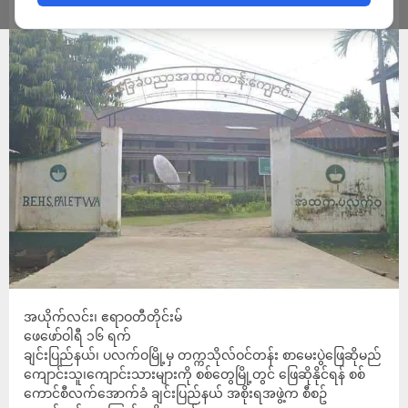
ADMIN
FEBRUARY 16, 2024
အယိုက်လင်း၊ ဧရာဝတီတိုင်းမ်
ဖေဖော်ဝါရီ ၁၆ ရက်
ချင်းပြည်နယ်၊ ပလက်ဝမြို့မှ တက္ကသိုလ်ဝင်တန်း စာမေးပွဲဖြေဆိုမည်
ကျောင်းသူ၊ကျောင်းသားများကို စစ်တွေမြို့တွင် ဖြေဆိုနိုင်ရန် စစ်
ကောင်စီလက်အောက်ခံ ချင်းပြည်နယ် အစိုးရအဖွဲ့က စီစဥ်