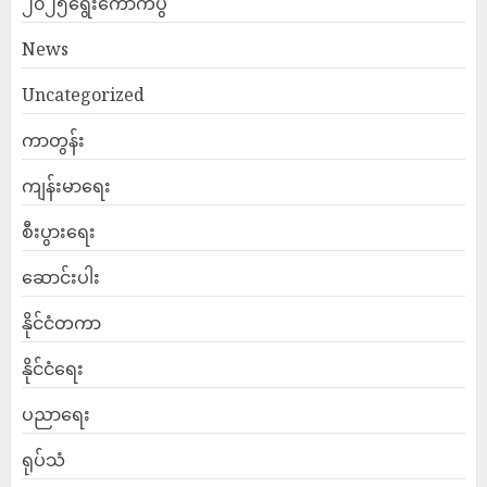
၂၀၂၅ရွေးကောက်ပွဲ
News
Uncategorized
ကာတွန်း
ကျန်းမာရေး
စီးပွားရေး
ဆောင်းပါး
နိုင်ငံတကာ
နိုင်ငံရေး
ပညာရေး
ရုပ်သံ