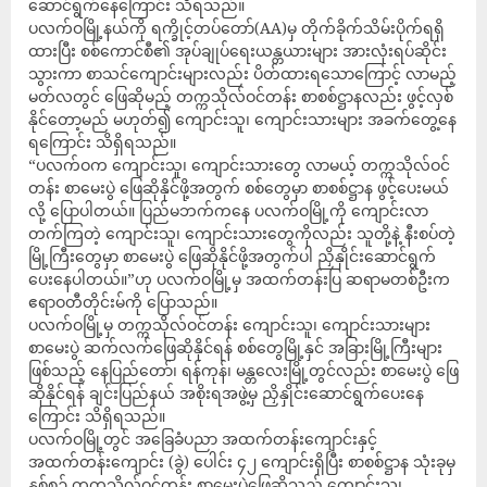
ဆောင်ရွက်နေကြောင်း သိရသည်။
ပလက်ဝမြို့နယ်ကို ရက္ခိုင့်တပ်တော်(AA)မှ တိုက်ခိုက်သိမ်းပိုက်ရရှိ
ထားပြီး စစ်ကောင်စီ၏ အုပ်ချုပ်ရေးယန္တယားများ အားလုံးရပ်ဆိုင်း
သွားကာ စာသင်ကျောင်းများလည်း ပိတ်ထားရသောကြောင့် လာမည့်
မတ်လတွင် ဖြေဆိုမည့် တက္ကသိုလ်ဝင်တန်း စာစစ်ဋ္ဌာနလည်း ဖွင့်လှစ်
နိုင်တော့မည် မဟုတ်၍ ကျောင်းသူ၊ ကျောင်းသားများ အခက်တွေ့နေ
ရကြောင်း သိရှိရသည်။
“ပလက်ဝက ကျောင်းသူ၊ ကျောင်းသားတွေ လာမယ့် တက္ကသိုလ်ဝင်
တန်း စာမေးပွဲ ဖြေဆိုနိုင်ဖို့အတွက် စစ်တွေမှာ စာစစ်ဋ္ဌာန ဖွင့်ပေးမယ်
လို့ ပြောပါတယ်။ ပြည်မဘက်ကနေ ပလက်ဝမြို့ကို ကျောင်းလာ
တက်ကြတဲ့ ကျောင်းသူ၊ ကျောင်းသားတွေကိုလည်း သူတို့နဲ့ နီးစပ်တဲ့
မြို့ကြီးတွေမှာ စာမေးပွဲ ဖြေဆိုနိုင်ဖို့အတွက်ပါ ညှိနှိုင်းဆောင်ရွက်
ပေးနေပါတယ်။”ဟု ပလက်ဝမြို့မှ အထက်တန်းပြ ဆရာမတစ်ဦးက
ဧရာဝတီတိုင်းမ်ကို ပြောသည်။
ပလက်ဝမြို့မှ တက္ကသိုလ်ဝင်တန်း ကျောင်းသူ၊ ကျောင်းသားများ
စာမေးပွဲ ဆက်လက်ဖြေဆိုနိုင်ရန် စစ်တွေမြို့နှင် အခြားမြို့ကြီးများ
ဖြစ်သည့် နေပြည်တော်၊ ရန်ကုန်၊ မန္တလေးမြို့တွင်လည်း စာမေးပွဲ ဖြေ
ဆိုနိုင်ရန် ချင်းပြည်နယ် အစိုးရအဖွဲ့မှ ညှိနှိုင်းဆောင်ရွက်ပေးနေ
ကြောင်း သိရှိရသည်။
ပလက်ဝမြို့တွင် အခြေခံပညာ အထက်တန်းကျောင်းနှင့်
အထက်တန်းကျောင်း (ခွဲ) ပေါင်း ၄၂ ကျောင်းရှိပြီး စာစစ်ဋ္ဌာန သုံးခုမှ
နှစ်စဥ် တက္ကသိုလ်ဝင်တန်း စာမေးပွဲဖြေဆိုသည့် ကျောင်းသူ၊