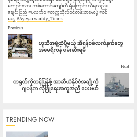
ကျောင်းသား တစ်ထောင်ကျော်ထိ ရှိကြောင်း သိရသည်။
#ချင်းပြည်
#ပလက်ဝ
#တက္ကသိုလ်ဝင်တန်းစာမေးပွဲ
#စစ်
တွေ
#Ayeyarwaddy_Times
Previous
ဟူသီအဖွဲ့ထံပို့မယ့် အီရန်စစ်လက်နက်တွေ
အမေရိကန် ဖမ်းဆီးရမိ
Next
တရုတ်ကိုတန်ပြန်ဖို့ အာဆီယံနိုင်ငံအချို့ကို
ဂျပန်က လုံခြုံရေးအကူအညီ ပေးမယ်
TRENDING NOW