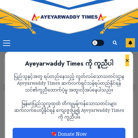
×
Ayeyarwaddy Times ကို ကူညီပါ
Home
ပလက်ဝမြို့မှ တက္ကသိုလ်ဝင်တန်း စာမေးပွဲဖြေဆိုမည် ကျောင်းသူ၊
ပြည်သူနှင့်အတူ ရပ်တည်နေသည့် လွတ်လပ်သောသတင်းဌာန
ကျောင်းသားများစစ်တွေမြို့တွင် ဖြေဆိုရမည်
Ayeyarwaddy Times ဆက်လက်ရှင်သန်ရပ်တည်နိုင်ရန်
သင်၏ကူညီထောက်ပံ့မှု အထူးလိုအပ်နေပါသည်။
သတင်း
မြန်မာပြည်သူလူထုထံ တိကျမှန်ကန်သောသတင်းများ
ပလက်ဝမြို့မှ တက္ကသိုလ်ဝင်တန်း စာမေးပွဲဖြေ
ဆက်လက်ပေးပို့နိုင်ရန် ကျေးဇူးပြု၍ Ayeyarwaddy Times
ကို ကူညီပါ။
ဆိုမည် ကျောင်းသူ၊ကျောင်းသားများစစ်တွေမြို့
တွင် ဖြေဆိုရမည်
Donate Now