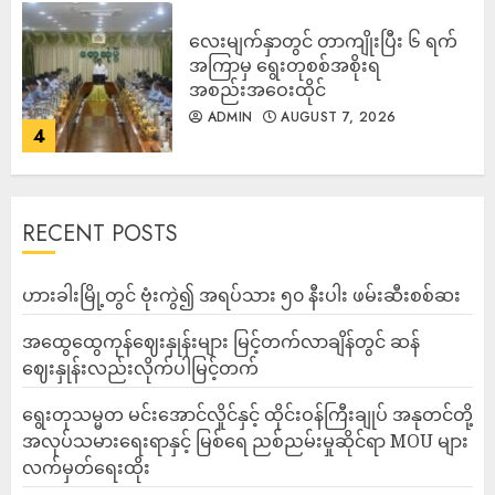
လေးမျက်နှာတွင် တာကျိုးပြီး ၆ ရက်
အကြာမှ ရွေးတုစစ်အစိုးရ
အစည်းအဝေးထိုင်
ADMIN
AUGUST 7, 2026
4
RECENT POSTS
ဟားခါးမြို့တွင် ဗုံးကွဲ၍ အရပ်သား ၅၀ နီးပါး ဖမ်းဆီးစစ်ဆး
အထွေထွေကုန်ဈေးနှုန်းများ မြင့်တက်လာချိန်တွင် ဆန်
ဈေးနှုန်းလည်းလိုက်ပါမြင့်တက်
ရွေးတုသမ္မတ မင်းအောင်လှိုင်နှင့် ထိုင်းဝန်ကြီးချုပ် အနုတင်တို့
အလုပ်သမားရေးရာနှင့် မြစ်ရေ ညစ်ညမ်းမှုဆိုင်ရာ MOU များ
လက်မှတ်ရေးထိုး