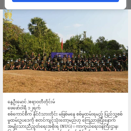
ADMIN
FEBRUARY 12, 2024
နွေဦးမောင် /ဧရာဝတီတိုင်းမ်
ဖေဖော်ဝါရီ ၁၂ရက်
စစ်ကောင်စီက နိုင်ငံသားတိုင်း မဖြစ်မနေ စစ်မှုထမ်းရမည့် ပြည်သူ့စစ်
မှုထမ်းဥပဒေကို စတင်ကျင့်သုံးတော့မည်ဟု ကြေညာခဲ့ပြီးနောက်
အမျိုးသားညီညွတ်ရေးအစိုးရ (NUG) ၊ ကာကွယ်ရေးဝန်ကြီးဌာန၊