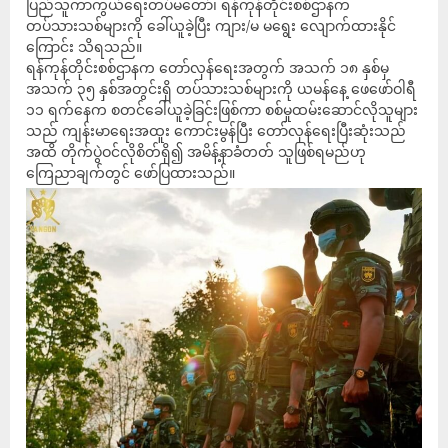
ပြည်သူကာကွယ်ရေးတပ်မတော်၊ ရန်ကုန်တိုင်းစစ်ဌာနက
တပ်သားသစ်များကို ခေါ်ယူခဲ့ပြီး ကျား/မ မရွေး လျောက်ထားနိုင်
ကြောင်း သိရသည်။
ရန်ကုန်တိုင်းစစ်ဌာနက တော်လှန်ရေးအတွက် အသက် ၁၈ နှစ်မှ
အသက် ၃၅ နှစ်အတွင်းရှိ တပ်သားသစ်များကို ယမန်နေ့ ဖေဖော်ဝါရီ
၁၁ ရက်နေက စတင်ခေါ်ယူခဲ့ခြင်းဖြစ်ကာ စစ်မှုထမ်းဆောင်လိုသူများ
သည် ကျန်းမာရေးအထူး ကောင်းမွန်ပြီး တော်လှန်ရေးပြီးဆုံးသည်
အထိ တိုက်ပွဲဝင်လိုစိတ်ရှိ၍ အမိန့်နာခံတတ် သူဖြစ်ရမည်ဟု
ကြေညာချက်တွင် ဖော်ပြထားသည်။