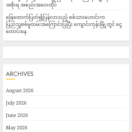
အစိုးရ အစည်းအဝေးထိုင်
ခြေထောက်ပြတ်၍ပြန်လာသည့် စစ်သားဟောင်းက
ပြည်သူ့စစ်မှုထမ်းအကြောင်းပြပြီး ကျောင်းကုန်းမြို့တွင် ငွေ
တောင်းနေ
ARCHIVES
August 2026
July 2026
June 2026
May 2026