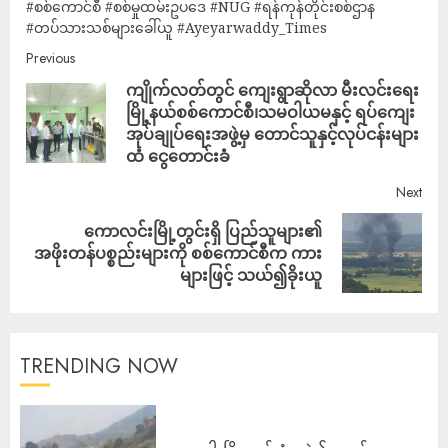
#စစ်ကောင်စီ #စစ်မှုထမ်းဥပဒေ #NUG #ရန်ကုန်တိုင်းစစ်ဌာန
#တပ်သားသစ်များခေါ်ယူ #Ayeyarwaddy_Times
Previous
ကျိုက်လတ်တွင် ကျေးရွာဆိုလာ မီးလင်းရေး
မြို့နယ်စစ်ကောင်စီ၊သမဝါယမနှင့် ရပ်ကျေး
အုပ်ချုပ်ရေးအဖွဲ့မှ တောင်သူနှင့်လုပ်ငန်းများ
ထံ ငွေတောင်းခံ
Next
ကောလင်းမြို့တွင်းရှိ ပြည်သူများ၏
အဖိုးတန်ပစ္စည်းများကို စစ်ကောင်စီက ကား
များဖြင့် သယ်၍ခိုးယူ
TRENDING NOW