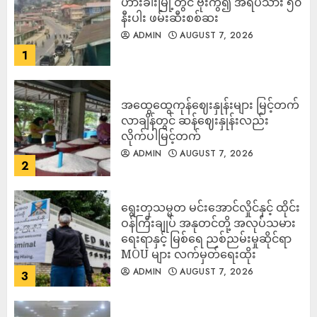
ဟားခါးမြို့တွင် ဗုံးကွဲ၍ အရပ်သား ၅၀
နီးပါး ဖမ်းဆီးစစ်ဆး
ADMIN
AUGUST 7, 2026
1
အထွေထွေကုန်ဈေးနှုန်းများ မြင့်တက်
လာချိန်တွင် ဆန်ဈေးနှုန်းလည်း
လိုက်ပါမြင့်တက်
ADMIN
AUGUST 7, 2026
2
ရွေးတုသမ္မတ မင်းအောင်လှိုင်နှင့် ထိုင်း
ဝန်ကြီးချုပ် အနုတင်တို့ အလုပ်သမား
ရေးရာနှင့် မြစ်ရေ ညစ်ညမ်းမှုဆိုင်ရာ
MOU များ လက်မှတ်ရေးထိုး
ADMIN
AUGUST 7, 2026
3