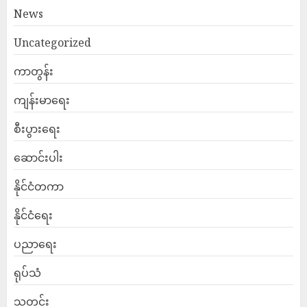
News
Uncategorized
ကာတွန်း
ကျန်းမာရေး
စီးပွားရေး
ဆောင်းပါး
နိုင်ငံတကာ
နိုင်ငံရေး
ပညာရေး
ရုပ်သံ
သတင်း