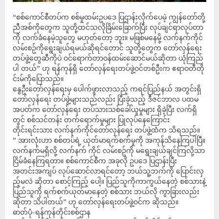
“စစ်ကောင်စီတပ်က စစ်မှုထမ်းဥပဒေ ပြဌာန်းလိုက်ပေမဲ့ ကျွန်တော်တို့
ညီအစ်ကိုတွေက သူတို့ထင်သလိုခြိမ်းခြောက်ပြီး လုပ်ချင်ရာလုပ်တာ
ကို လက်ခံနေမဲ့သူတွေ မဟုတ်တော့ ဘူး။ မဖြစ်မနေမို့ လက်နက်ကိုင်
လမ်းစဥ်ကိုရွေးချယ်ရမယ်ဆိုရင်တောင် သူတို့တွေက တော်လှန်ရေး
တပ်ဖွဲ့တွေဆီကိုပဲ ဝင်ရောက်တာဝန်ထမ်းဆောင်မယ်ဆိုတာ ယုံကြည်
ပါ တယ်” ဟု ရန်ကုန်ရှိ တော်လှန်ရေးတပ်ဖွဲ့ဝင်တစ်ဦးက ဧရာဝတီတို
င်းမ်ကိုပြောသည်။
နွေဦးတော်လှန်ရေးမှ ပေါက်ဖွားလာသည့် ကရင်ပြည်နယ် အတွင်းရှိ
တော်လှန်ရေး တပ်ဖွဲ့များသည်လည်း ပြီးခဲ့သည့် ဒီဇင်ဘာလ ပထမ
အပတ်က တော်လှန်ရေး တပ်သားသစ်ခေါ်ယူမှုများ ရှိခဲ့ပြီး လက်ရှိ
တွင် စစ်သင်တန်း တက်ရောက်မှုများ ပြုလုပ်နေကြောင်း
တိုင်းရင်းသား လက်နက်ကိုင်တော်လှန်ရေး တပ်ဖွဲ့ထံက သိရသည်။
” အားလုံးဟာ စစ်တပ်ရဲ့ ယုတ်မာရက်စက်မှုကို အကုန်သိနေကြပါပြီ။
လက်နက်မရှိလို့ လက်နက် ကိုင် လမ်းစဥ်ကို မရွေးချယ်ချင်ကြလို့သာ
ငြိမ်ခံနေကြရတာ။ စစ်ကောင်စီက အခုလို ဥပဒေ ပြဌာန်းပြီး
အတင်းအကျပ် လုပ်ဆောင်လာရင်တော့ ဘယ်သူ့ဘက်ကို ပြောင်းလှ
ည့်မလဲ ဆိုတာ စောင့်ကြည့် ပေါ့။ ပြည်သူကိုကာကွယ်နေတဲ့ စစ်သားနဲ့
ပြည်သူကို ရက်စက်ယုတ်မာနေတဲ့ စစ်သား ဘယ်လို ကွာခြားလည်း
ဆိုတာ သိပါတယ်” ဟု တော်လှန်ရေးတပ်ဖွဲ့ဝင်က ဆိုသည်။
ဓာတ်ပုံ-ရန်ကုန်တိုင်းစစ်ဌာန