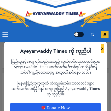
×
Ayeyarwaddy Times ကို ကူညီပါ
Home
စစ်ကောင်စီက စစ်မှုထမ်းဥပဒေကျင့်သုံးမည်ဟု ကြေညာပြီးနောက်
ပြည်သူနှင့်အတူ ရပ်တည်နေသည့် လွတ်လပ်သောသတင်းဌာန
NUG လက်အောက်ရှိ ရန်ကုန်တိုင်းစစ်ဌာနက တပ်သားသစ်များခေါ်ယူ
Ayeyarwaddy Times ဆက်လက်ရှင်သန်ရပ်တည်နိုင်ရန်
သင်၏ကူညီထောက်ပံ့မှု အထူးလိုအပ်နေပါသည်။
သတင်း
မြန်မာပြည်သူလူထုထံ တိကျမှန်ကန်သောသတင်းများ
စစ်ကောင်စီက စစ်မှုထမ်းဥပဒေကျင့်သုံးမည်ဟု
ဆက်လက်ပေးပို့နိုင်ရန် ကျေးဇူးပြု၍ Ayeyarwaddy Times
ကို ကူညီပါ။
ကြေညာပြီးနောက် NUG လက်အောက်ရှိ
ရန်ကုန်တိုင်းစစ်ဌာနက တပ်သားသစ်များခေါ်ယူ
Donate Now