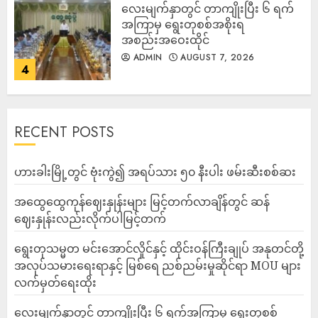
လေးမျက်နှာတွင် တာကျိုးပြီး ၆ ရက်
အကြာမှ ရွေးတုစစ်အစိုးရ
အစည်းအဝေးထိုင်
ADMIN
AUGUST 7, 2026
4
RECENT POSTS
ဟားခါးမြို့တွင် ဗုံးကွဲ၍ အရပ်သား ၅၀ နီးပါး ဖမ်းဆီးစစ်ဆး
အထွေထွေကုန်ဈေးနှုန်းများ မြင့်တက်လာချိန်တွင် ဆန်
ဈေးနှုန်းလည်းလိုက်ပါမြင့်တက်
ရွေးတုသမ္မတ မင်းအောင်လှိုင်နှင့် ထိုင်းဝန်ကြီးချုပ် အနုတင်တို့
အလုပ်သမားရေးရာနှင့် မြစ်ရေ ညစ်ညမ်းမှုဆိုင်ရာ MOU များ
လက်မှတ်ရေးထိုး
လေးမျက်နှာတွင် တာကျိုးပြီး ၆ ရက်အကြာမှ ရွေးတုစစ်