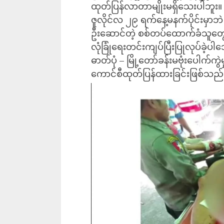
ထုတ်ပြန်လာတာမျိုးမရှိသေးပါဘူး။
ဇူလိုင်လ ၂၉ ရက်နေ့မနက်ပိုင်းမှာဘဲ
ဦးဆောင်တဲ့ စစ်တပ်ထောက်ခံသူတွေဟ
လုံခြုံရေးတင်းကျပ်ပြီးပြုလုပ်ခဲ့
ဓာတ်ပုံ – မြို့တော်ခန်းမဗုံးပေါက်ကွဲ
ကောင်စီထုတ်ပြန်ထားခြင်းဖြစ်သည်