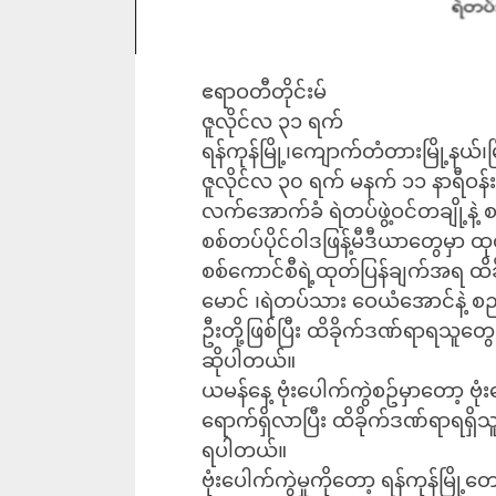
ဧရာဝတီတိုင်းမ်
ဇူလိုင်လ ၃၁ ရက်
ရန်ကုန်မြို့၊ကျောက်တံတားမြို့နယ်
ဇူလိုင်လ ၃၀ ရက် မနက် ၁၁ နာရီဝန်းကျ
လက်အောက်ခံ ရဲတပ်ဖွဲ့ဝင်တချို့နဲ့ 
စစ်တပ်ပိုင်ဝါဒဖြန့်မီဒီယာတွေမှာ 
စစ်ကောင်စီရဲ့ထုတ်ပြန်ချက်အရ ထိ
မောင် ၊ရဲတပ်သား ဝေယံအောင်နဲ့ စည
ဦးတို့ဖြစ်ပြီး ထိခိုက်ဒဏ်ရာရသူတွ
ဆိုပါတယ်။
ယမန်နေ့ ဗုံးပေါက်ကွဲစဥ်မှာတော့ ဗု
ရောက်ရှိလာပြီး ထိခိုက်ဒဏ်ရာရရှိသူ
ရပါတယ်။
ဗုံးပေါက်ကွဲမှုကိုတော့ ရန်ကုန်မ