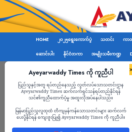
HOME
၂၀၂၅ရွေးကောက်ပွဲ
သတင်း
ကာတွ
ဆောင်းပါး
နိုင်ငံတကာ
အမျိုးသမီးကဏ္ဍ
Ayeyarwaddy Times ကို ကူညီပါ
Home
ရန်ကုန်မြို့တော်ခန်းမ ဗုံးပေါက်ကွဲမှု ထိခို
ပြည်သူနှင့်အတူ ရပ်တည်နေသည့် လွတ်လပ်သောသတင်းဌာန
Ayeyarwaddy Times ဆက်လက်ရှင်သန်ရပ်တည်နိုင်ရန်
သင်၏ကူညီထောက်ပံ့မှု အထူးလိုအပ်နေပါသည်။
သတင်း
မြန်မာပြည်သူလူထုထံ တိကျမှန်ကန်သောသတင်းများ ဆက်လက်
ရန်ကုန်မြို့တော်ခန်းမ 
ပေးပို့နိုင်ရန် ကျေးဇူးပြု၍ Ayeyarwaddy Times ကို ကူညီပါ။
ဒဏ်ရာရသူတွေဟာ ရဲနဲ