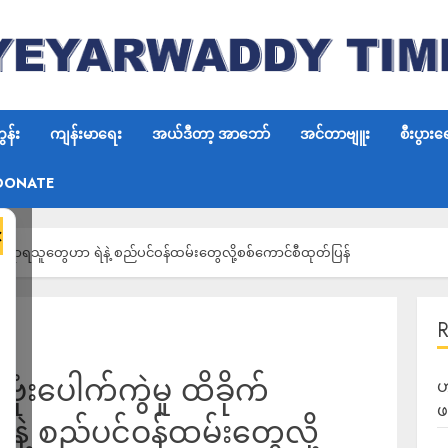
န်း
ကျန်းမာရေး
အယ်ဒီတာ့ အာဘော်
အင်တာဗျူး
စီးပွားရ
DONATE
×
က်ဒဏ်ရာရသူတွေဟာ ရဲနဲ့ စည်ပင်ဝန်ထမ်းတွေလို့စစ်ကောင်စီထုတ်ပြန်
ဗုံးပေါက်ကွဲမှု ထိခိုက်
ဟ
ဖ
့ စည်ပင်ဝန်ထမ်းတွေလို့