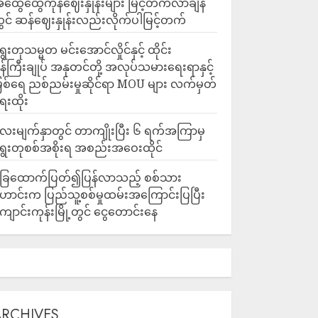
ထွေထွေကုန်ဈေးနှုန်းများ မြင့်တက်လာချိန်
ွင် ဆန်ဈေးနှုန်းလည်းလိုက်ပါမြင့်တက်
ွေးတုသမ္မတ မင်းအောင်လှိုင်နှင့် ထိုင်း
န်ကြီးချုပ် အနုတင်တို့ အလုပ်သမားရေးရာနှင့်
ြစ်ရေ ညစ်ညမ်းမှုဆိုင်ရာ MOU များ လက်မှတ်
ေးထိုး
ေးမျက်နှာတွင် တာကျိုးပြီး ၆ ရက်အကြာမှ
ွေးတုစစ်အစိုးရ အစည်းအဝေးထိုင်
ြေထောက်ပြတ်၍ပြန်လာသည့် စစ်သား
ောင်းက ပြည်သူ့စစ်မှုထမ်းအကြောင်းပြပြီး
ျောင်းကုန်းမြို့တွင် ငွေတောင်းနေ
ARCHIVES