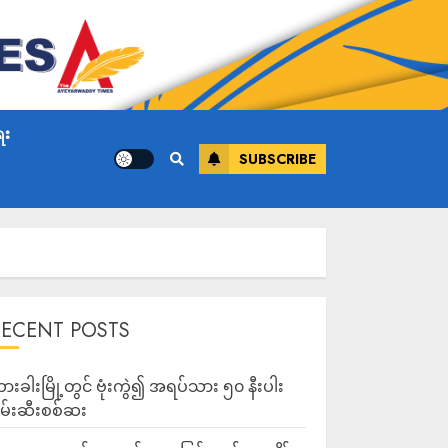
ေး
SUBSCRIBE
RECENT POSTS
ားခါးမြို့တွင် ဗုံးကွဲ၍ အရပ်သား ၅၀ နီးပါး
မ်းဆီးစစ်ဆး