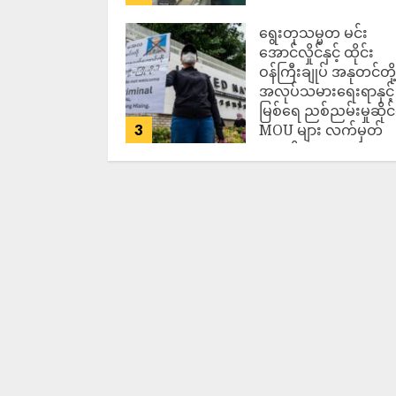
ရွေးတုသမ္မတ မင်း
အောင်လှိုင်နှင့် ထိုင်း
ဝန်ကြီးချုပ် အနုတင်တို့
အလုပ်သမားရေးရာနှင့်
မြစ်ရေ ညစ်ညမ်းမှုဆိုင
3
MOU များ လက်မှတ်
ရေးထိုး
ADMIN
AUGUST 7,
2026