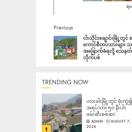
Previous
ငါးသိုင်းချောင်းမြို့တွင် 
ကောင်စီတပ်သားများ သ
အခြောက်ခံရလို့ သေနတ်န
လိုက်ပစ်
TRENDING NOW
ဟားခါးမြို့တွင် ဗုံးကွဲ
အရပ်သား ၅၀ နီးပါး
ဖမ်းဆီးစစ်ဆး
ADMIN
AUGUST 7,
2026
1