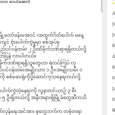
A
J
J
၊မြို့တော်ခန်းမအဝင် ၊အထွက်ဂိတ်ပေါက် မနေ့
င် ဗုံးပေါက်ကွဲမှုမှာ စစ်အုပ်စု
M
စည်ပင်ဝန်ထမ်း ၂ ဦးထိခိုက်ဒဏ်ရာရရှိတယ်လို့
ထုတ်ပြန် လာပါတယ်။
A
ခိုက်ဒဏ်ရာရရှိသူတွေဟာ ရဲတပ်ကြပ် လှ
M
်ပင်ဝန်ထမ်းအမျိုးသား ၁ ဦး၊အမျိုးသမီး ၁
ေကို စစ်ဆေးရုံကိုပို့ဆောင်ကုသနေရတယ်လို့
F
J
ံးပေါက်ကွဲတဲ့နေရာကို လူနာတင်ယာဥ် ၃ စီး
 ၅ ဦးရှိတယ်လို့ အနီးအနားရှိမြို့ခံတွေဆီကသိ
D
N
ြို့တော်လှန်ရေးအင်အား စုတွေဘက်က တစုံတရာ