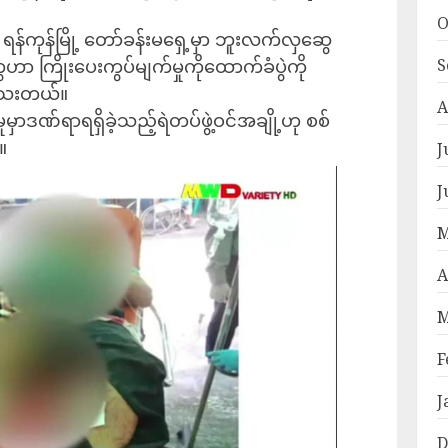
O
 ရန်ကုန်မြို့ တော်ခန်းမရှေ့မှာ ဘူးလက်လှဆွေ
S
ာ ကြိုးပေးကွပ်မျက်မှုကိုထောက်ခံပွဲကို
ပါသေးတယ်။
A
မှုမှာဒဏ်ရာရရှိခဲ့သည့်ရဲတပ်ဖွဲ့ဝင်အချို့ဟု စစ်
။
J
J
M
A
M
F
J
D