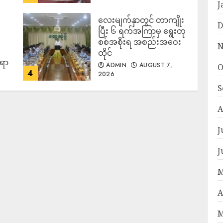
J
လေးမျက်နှာတွင် တာကျိုး
D
ပြီး ၆ ရက်အကြာမှ ရွေးတု
စစ်အစိုးရ အစည်းအဝေး
N
ထိုင်
်ရာ
ADMIN
AUGUST 7,
O
4
2026
S
A
J
J
M
A
M