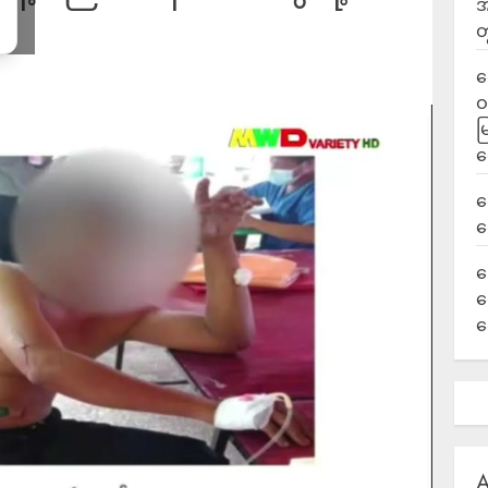
အ
တ
ရ
ဝ
မ
ရ
လ
ရ
ခ
ဟ
က