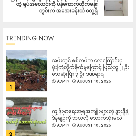
တဲ့ ရုပ်အလောင်းကို ဗန်ကောက်တိုက်ခန်း
တွင်းက အအေးခန်းထဲ တွေ့ရှိ
TRENDING NOW
‎အမ်းတွင် စစ်တပ်က လေကြောင်းမှ
ဗုံးကြဲတိုက်ခိုက်မှုကြောင့် ပြည်သူ ၂ ဦး
သေဆုံးပြီး ၃ ဦး ဒဏ်ရာရ
ADMIN
AUGUST 10, 2026
1
ကျန်းမာရေးအရအကျိုးများတဲ့ နွားနို့နဲ့
ဒိန်ချဉ်ကို ဘယ်လို သောက်သုံးမလဲ
ADMIN
AUGUST 10, 2026
2