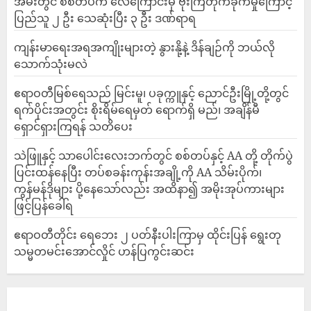
‎အမ်းတွင် စစ်တပ်က လေကြောင်းမှ ဗုံးကြဲတိုက်ခိုက်မှုကြောင့်
ပြည်သူ ၂ ဦး သေဆုံးပြီး ၃ ဦး ဒဏ်ရာရ
ကျန်းမာရေးအရအကျိုးများတဲ့ နွားနို့နဲ့ ဒိန်ချဉ်ကို ဘယ်လို
သောက်သုံးမလဲ
ဧရာဝတီမြစ်ရေသည် မြင်းမူ၊ ပခုက္ကူနှင့် ညောင်ဦးမြို့တို့တွင်
ရက်ပိုင်းအတွင်း စိုးရိမ်ရေမှတ် ရောက်ရှိ မည်၊ အချိန်မီ
ရှောင်ရှားကြရန် သတိပေး
သဲဖြူနှင့် သာပေါင်းလေးဘက်တွင် စစ်တပ်နှင့် AA တို့ တိုက်ပွဲ
ပြင်းထန်‌နေပြီး တပ်စခန်းကုန်းအချို့ကို AA သိမ်းပိုက်၊
ကွန်မန်ဒိုများ ပို့နေသော်လည်း အထိနာ၍ အမိုးအုပ်ကားများ
ဖြင့်ပြန်ခေါ်ရ
ဧရာဝတီတိုင်း ရေဘေး ၂ ပတ်နီးပါးကြာမှ ထိုင်းပြန် ရွေးတု
သမ္မတမင်းအောင်လှိုင် ဟန်ပြကွင်းဆင်း