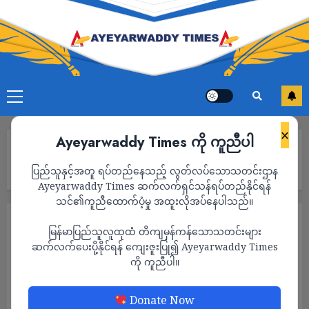
×
Ayeyarwaddy Times ကို ကူညီပါ
Home
စစ်ကောင်စီလက်ထက်တွင်လိုင်းကြေးယူဖွင့်ခွင့်ပေးထားသော လိုင်စင်
ပြည်သူနှင့်အတူ ရပ်တည်နေသည့် လွတ်လပ်သောသတင်းဌာန
မဲ့အရက်ဆိုင်များကြောင့် မူးယစ်ရမ်းကားမှုများ ဖြစ်ပွားနေ
Ayeyarwaddy Times ဆက်လက်ရှင်သန်ရပ်တည်နိုင်ရန်
သင်၏ကူညီထောက်ပံ့မှု အထူးလိုအပ်နေပါသည်။
သတင်း
မြန်မာပြည်သူလူထုထံ တိကျမှန်ကန်သောသတင်းများ
စစ်ကောင်စီလက်ထက်တွင်လိုင်းကြေးယူဖွင့်ခွင့်
ဆက်လက်ပေးပို့နိုင်ရန် ကျေးဇူးပြု၍ Ayeyarwaddy Times
ကို ကူညီပါ။
ပေးထားသော လိုင်စင်မဲ့အရက်ဆိုင်များကြောင့်
မူးယစ်ရမ်းကားမှုများ ဖြစ်ပွားနေ
Donate Now