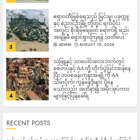
ဧရာဝတီမြစ်ရေသည် မြင်းမူ၊ ပခုက္ကူ
နှင့် ညောင်ဦးမြို့တို့တွင် ရက်ပိုင်း
အတွင်း စိုးရိမ်ရေမှတ် ရောက်ရှိ မည်၊
အချိန်မီ ရှောင်ရှားကြရန် သတိပေး
ADMIN
AUGUST 10, 2026
3
သဲဖြူနှင့် သာပေါင်းလေးဘက်တွင်
စစ်တပ်နှင့် AA တို့ တိုက်ပွဲပြင်းထန်‌နေ
ပြီး တပ်စခန်းကုန်းအချို့ကို AA
သိမ်းပိုက်၊ ကွန်မန်ဒိုများ ပို့နေ
သော်လည်း အထိနာ၍ အမိုးအုပ်ကား
4
များဖြင့်ပြန်ခေါ်ရ
ADMIN
AUGUST 10, 2026
RECENT POSTS