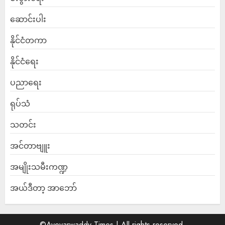
ဆောင်းပါး
နိုင်ငံတကာ
နိုင်ငံရေး
ပညာရေး
ရုပ်သံ
သတင်း
အင်တာဗျူး
အမျိုးသမီးကဏ္ဍ
အယ်ဒီတာ့ အာဘော်
©Ayeyarwaddy Times | All rights reserved.