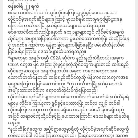
ဇန်နဝါရီ ၂၂ ရက်
စစ်ကောင်စီလက်ထက်တွင်လိုင်းကြေးယူဖွင့်ခွင့်ပေးထားသော
လိုင်စင်မဲ့အရက်ဆိုင်များကြောင့် မူးယစ်ရမ်းကားမှုများဖြစ်ပွားနေ
ကြောင်း ဟင်္သာတမြို့နယ်ရှိဒေသခံများထံမှသိရသည်။
စစ်ကောင်စီတတ်လာပြီးနောက် ကျေးရွာများတွင် လိုင်စင်မဲ့အရက်
ဆိုင်များ အများအပြားပေါ်လာကာ မူးယစ်သောက်စားပြီး ဆဲဆိုခြင်းနှ
င့် အရက်ကြောင်ကာ ရန်ရှာခြင်းများပါဖြစ်နေပြီး ဖမ်းဆီထိန်းသိမ်း
ခြင်းမရှိကြောင်း ဒေသခံများထံမှသိရသည်။
“ရွာတွေမှာ အရင်ကဆို CS2A ဆိုင်က နည်းနည်းပဲရှိတယ်။အခုက
CS2A တွေအပြင် အခြား ခိုးဖွင့်နေတဲ့ဆိုင်တွေကများတယ် ထန်းရည်
ဆိုင်တွေမှာလည်း အရက်ရတယ်။ အခုက ကလေးတွေကအစ
သောက်တတ်နေတယ် ထန်းရည်ဆိုင်တွေဆို မိန်းကလေးတွေကအစ
မူးရူးနေကြတာ မြင်မကောင်းဘူး “ဟု ဟင်္သာတမြို့နယ်မှ ဒေသခံ
အမျိုးသားတစ်ဦးက ဧရာဝတီတိုင်းမ်ကိုပြောသည်။
လိုင်စင်မဲ့အရက်ဆိုင်များအား စစ်ကောင်စီလက်အောက်ခံ နယ်ထိန်းရဲ
များမှ လိုင်းကြေးယူကာ ဖွင့်ခွင့်ပေးထားပြီး တစ်လ လျှင် တစ်ခါ
လိုင်းကြေးလာယူကာ လိုင်စင်မရှိသော်လည်း ဖမ်းဆီခြင်းမရှိသည့်
အပြင် တရာဝင်ကဲ့သို့ပင်ခွင့်ပြုပေးထားကြောင်း ဒေသခံများထံမှသိရ
သည်။
“နယ်ထိန်းရဲတွေက အပိုင်ရွာတွေမှာရှိတဲ့ လိုင်စင်မဲ့အရက်ဆိုင်တွေကို
တစ်လတစ်ခါ လိုင်းကြေးလာယူတယ်။ ပြီးရင်မလာတော့ဘူး အသစ်