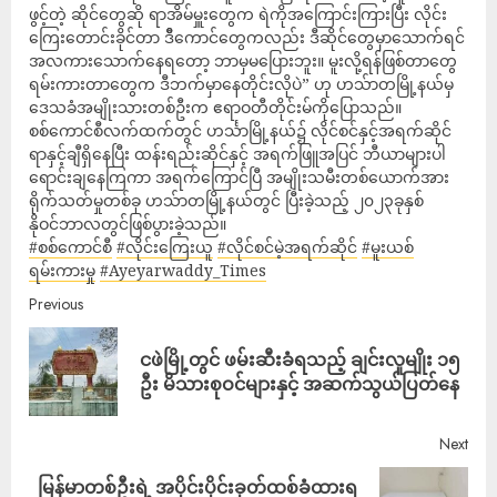
ဖွင့်တဲ့ ဆိုင်တွေဆို ရာအိမ်မှူးတွေက ရဲကိုအကြောင်းကြားပြီး လိုင်း
ကြေးတောင်းခိုင်တာ ဒိီကောင်တွေကလည်း ဒီဆိုင်တွေမှာသောက်ရင်
အလကားသောက်နေရတော့ ဘာမှမပြေားဘူး။ မူးလို့ရန်ဖြစ်တာတွေ
ရမ်းကားတာတွေက ဒီဘက်မှာနေတိုင်းလိုပဲ” ဟု ဟသ်ာတမြို့နယ်မှ
ဒေသခံအမျိုးသားတစ်ဦးက ဧရာဝတီတိုင်းမ်ကိုပြောသည်။
စစ်ကောင်စီလက်ထက်တွင် ဟင်္သာမြို့နယ်၌ လိုင်စင်နှင့်အရက်ဆိုင်
ရာနှင့်ချီရှိနေပြီး ထန်းရည်းဆိုင်နှင့် အရက်ဖြူအပြင် ဘီယာများပါ
ရောင်းချနေကြကာ အရက်​ကြောင်ပြီ အမျိုးသမီးတစ်ယောက်အား
ရိုက်သတ်မှုတစ်ခု ဟသ်ာတမြို့နယ်တွင် ပြီးခဲ့သည့် ၂၀၂၃ခုနှစ်
နိုဝင်ဘာလတွင်ဖြစ်ပွားခဲ့သည်။
#စစ်ကောင်စီ
#လိုင်းကြေးယူ
#လိုင်စင်မဲ့အရက်ဆိုင်
#မူးယစ်
ရမ်းကားမှု
#Ayeyarwaddy_Times
Previous
ငဖဲမြို့တွင် ဖမ်းဆီးခံရသည့် ချင်းလူမျိုး ၁၅
ဦး မိသားစုဝင်များနှင့် အဆက်သွယ်ပြတ်နေ
Next
မြန်မာတစ်ဦးရဲ့ အပိုင်းပိုင်းခုတ်ထစ်ခံထားရ