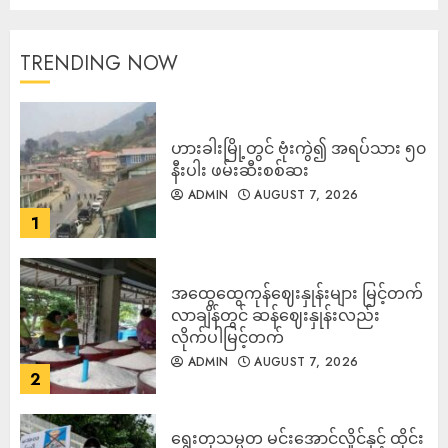
TRENDING NOW
ဟားခါးမြို့တွင် ဗုံးကွဲ၍ အရပ်သား ၅၀
နီးပါး ဖမ်းဆီးစစ်ဆး
ADMIN
AUGUST 7, 2026
1
အထွေထွေကုန်ဈေးနှုန်းများ မြင့်တက်
လာချိန်တွင် ဆန်ဈေးနှုန်းလည်း
လိုက်ပါမြင့်တက်
ADMIN
AUGUST 7, 2026
2
ရွေးတုသမ္မတ မင်းအောင်လှိုင်နှင့် ထိုင်း