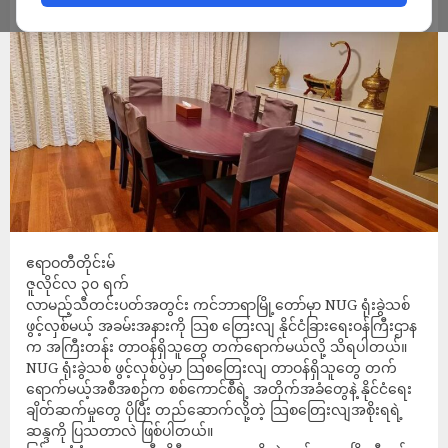
ADMIN
JULY 30, 2022
ဧရာဝတီတိုင်းမ်
ဇူလိုင်လ ၃၀ ရက်
လာမည့်သီတင်းပတ်အတွင်း ကင်ဘာရာမြို့တော်မှာ NUG ရုံးခွဲသစ်
ဖွင့်လှစ်မယ့် အခမ်းအနားကို သြစ တြေးလျ နိုင်ငံခြားရေးဝန်ကြီးဌာန
က အကြီးတန်း တာဝန်ရှိသူတွေ တက်ရောက်မယ်လို့ သိရပါတယ်။
NUG ရုံးခွဲသစ် ဖွင့်လှစ်ပွဲမှာ သြစတြေးလျ တာဝန်ရှိသူတွေ တက်
ရောက်မယ့်အစီအစဉ်က စစ်ကောင်စီရဲ့ အတိုက်အခံတွေနဲ့ နိုင်ငံရေး
ချိတ်ဆက်မှုတွေ ပိုပြီး တည်ဆောက်လို့တဲ့ သြစတြေးလျအစိုးရရဲ့
ဆန္ဒကို ပြသတာလဲ ဖြစ်ပါတယ်။