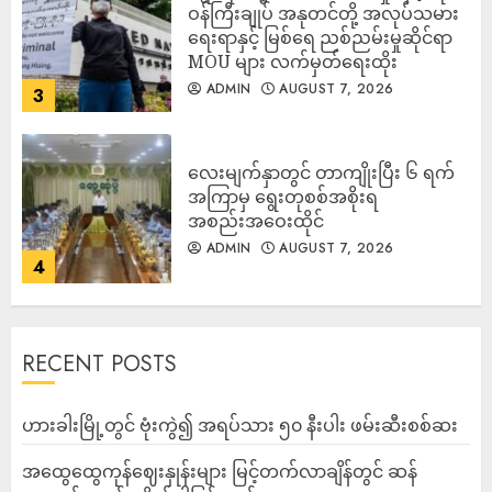
ဝန်ကြီးချုပ် အနုတင်တို့ အလုပ်သမား
ရေးရာနှင့် မြစ်ရေ ညစ်ညမ်းမှုဆိုင်ရာ
MOU များ လက်မှတ်ရေးထိုး
ADMIN
AUGUST 7, 2026
3
လေးမျက်နှာတွင် တာကျိုးပြီး ၆ ရက်
အကြာမှ ရွေးတုစစ်အစိုးရ
အစည်းအဝေးထိုင်
ADMIN
AUGUST 7, 2026
4
RECENT POSTS
ဟားခါးမြို့တွင် ဗုံးကွဲ၍ အရပ်သား ၅၀ နီးပါး ဖမ်းဆီးစစ်ဆး
အထွေထွေကုန်ဈေးနှုန်းများ မြင့်တက်လာချိန်တွင် ဆန်