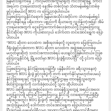
မြန်မာသံရုံးကနေ ၂ ကီလိုမီတာအကွာမှာရှိတဲ့ ကင်ဘာရာမြို့ ဒီကင်း
အရပ်က ငှားရမ်းထားတဲ့ နေအိမ် တစ်လုံးမှာ သံတမန်မစ်ရှင်တစ်ခု
ဖွင့်လှစ်မယ်လို့ NUG က ကြေညာခဲ့ပါတယ်။
သြစတြေးလျနိုင်ငံရောက် မြန်မာအသိုင်းအဝိုင်းက သံတမန်မစ်ရှင်
ဖွင့်လှစ်နိုင်ရန် ပရိဘောဂ၊ ပစ္စည်းကိ ရိယာတွေ လှူဒါန်းတဲ့အပြင် အိမ်
ငှားရမ်းခအတွက် ငွေကြေးကောက်ခံပေးခဲ့တယ်လို့ သြစတြေးလျ
နိုင်ငံဆိုင်ရာ NUG ကိုယ်စားလှယ် ဒေါက်တာ တင်အောင်ရွှေက ပြော
ပါတယ်။
“NUG ဆိုတာ လေထဲက အစိုးရတစ်ခုလို့ လူတွေက ပြောကြတယ်။
ဒီရုံးခွဲဖွင့်လှစ်တာက NUG ဆိုတာ လေထဲက အဖွဲ့အစည်းတစ်ခု
မဟုတ်ဖူးဆိုတဲ့ သတင်းစကားတစ်ရပ် ပေးချင်လို့ဖြစ်ပါတယ်။ သြစ
တြေးလျနိုင်ငံရဲ့ မြို့တော်မှာ NUG ရုံးခွဲရှိလာပါပြီ” လို့ ၄င်းက ပြော
ပါတယ်။
သြစတြေးလျ နိုင်ငံခြားရေးဝန်ကြီး ပန်နီဝေါင်က ခရီးသွားနေတဲ့
အတွက် NUG ရုံးခွဲ ဖွင့်လှစ်ပွဲကို တက် ရောက်နိုင်မှာမဟုတ်ပေမယ့်
နိုင်ငံခြားရေးနှင့် ကုန်သွယ်ရေးဝန်ကြီးဌာနမှ တာဝန်ရှိသူတွေက
ဖိတ်ကြားချက်ကို လက်ခံခဲ့တယ်လို့ သူက ဆိုပါတယ်။
NUG အကြီးတန်းအဖွဲ့ဝင်တွေက တာဝန်ရှိသူတွေနဲ့ အစည်းအဝေး
တွေပြုလုပ်ဖို့ မကြာမီ သြစတြေးလျ နိုင်ငံသို့ လာရောက်ဖွယ်ရှိပြီး
ခရီးစဉ်အတွင်း NUG ရုံးခွဲကို အခြေစိုက်ရာနေရာတစ်ခုအဖြစ်
အသုံးပြုမယ်လို့ ဒေါက်တာ တင်အောင်ရွှေက ပြောပါတယ်။
ပြီးခဲ့တဲ့နှစ် ဖေဖော်ဝါရီလမှာ အာဏာသိမ်းခဲ့တဲ့ စစ်ကောင်စီအစား