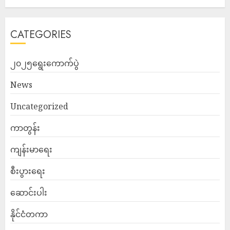
CATEGORIES
၂၀၂၅ရွေးကောက်ပွဲ
News
Uncategorized
ကာတွန်း
ကျန်းမာရေး
စီးပွားရေး
ဆောင်းပါး
နိုင်ငံတကာ