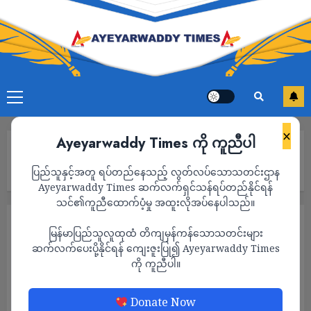
×
Ayeyarwaddy Times ကို ကူညီပါ
Home
ကင်ဘာရာမြို့တော်ရှိ NUG ရုံးခွဲသစ် ဖွင့်လှစ်ပွဲကို သြစတြေးလျ
ပြည်သူနှင့်အတူ ရပ်တည်နေသည့် လွတ်လပ်သောသတင်းဌာန
အစိုးရ အကြီးတန်း အရာရှိတွေ တက်ရောက်မယ်
Ayeyarwaddy Times ဆက်လက်ရှင်သန်ရပ်တည်နိုင်ရန်
သင်၏ကူညီထောက်ပံ့မှု အထူးလိုအပ်နေပါသည်။
သတင်း
မြန်မာပြည်သူလူထုထံ တိကျမှန်ကန်သောသတင်းများ
ကင်ဘာရာမြို့တော်ရှိ NUG ရုံးခွဲသစ် ဖွင့်လှစ်ပွဲ
ဆက်လက်ပေးပို့နိုင်ရန် ကျေးဇူးပြု၍ Ayeyarwaddy Times
ကို ကူညီပါ။
ကို သြစတြေးလျအစိုးရ အကြီးတန်း အရာရှိ
တွေ တက်ရောက်မယ်
Donate Now