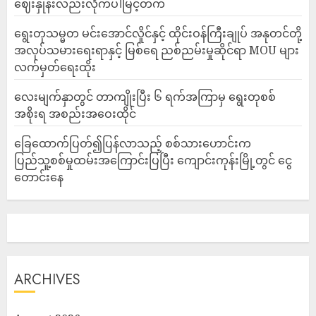
ဈေးနှုန်းလည်းလိုက်ပါမြင့်တက်
ရွေးတုသမ္မတ မင်းအောင်လှိုင်နှင့် ထိုင်းဝန်ကြီးချုပ် အနုတင်တို့
အလုပ်သမားရေးရာနှင့် မြစ်ရေ ညစ်ညမ်းမှုဆိုင်ရာ MOU များ
လက်မှတ်ရေးထိုး
လေးမျက်နှာတွင် တာကျိုးပြီး ၆ ရက်အကြာမှ ရွေးတုစစ်
အစိုးရ အစည်းအဝေးထိုင်
ခြေထောက်ပြတ်၍ပြန်လာသည့် စစ်သားဟောင်းက
ပြည်သူ့စစ်မှုထမ်းအကြောင်းပြပြီး ကျောင်းကုန်းမြို့တွင် ငွေ
တောင်းနေ
ARCHIVES