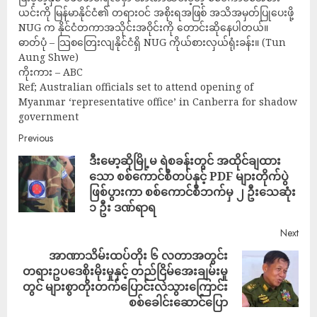
ယင်းကို မြန်မာနိုင်ငံ၏ တရားဝင် အစိုးရအဖြစ် အသိအမှတ်ပြုပေးဖို့
NUG က နိုင်ငံတကာအသိုင်းအဝိုင်းကို တောင်းဆိုနေပါတယ်။
ဓာတ်ပုံ – သြစတြေးလျနိုင်ငံရှိ NUG ကိုယ်စားလှယ်ရုံးခန်း။ (Tun
Aung Shwe)
ကိုးကား – ABC
Ref; Australian officials set to attend opening of
Myanmar ‘representative office’ in Canberra for shadow
government
Previous
ဒီးမော့ဆိုမြို့မ ရဲစခန်းတွင် အထိုင်ချထား
သော စစ်ကောင်စီတပ်နှင့် PDF များတိုက်ပွဲ
ဖြစ်ပွားကာ စစ်ကောင်စီဘက်မှ ၂ ဦးသေဆုံး
၁ ဦး ဒဏ်ရာရ
Next
အာဏာသိမ်းထပ်တိုး ၆ လတာအတွင်း
တရားဥပဒေစိုးမိုးမှုနှင့် တည်ငြိမ်အေးချမ်းမှု
တွင် များစွာတိုးတက်ပြောင်းလဲသွားကြောင်း
စစ်ခေါင်းဆောင်ပြော