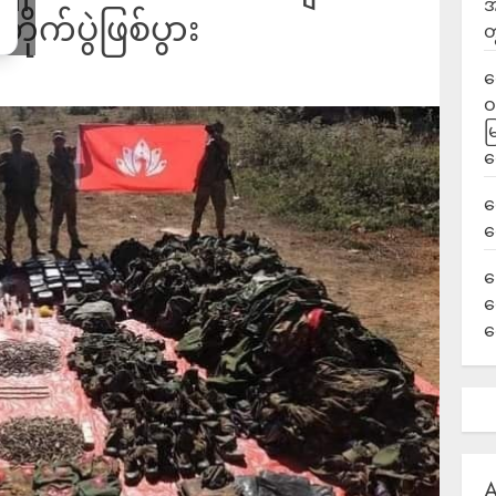
အ
ုက်ပွဲဖြစ်ပွား
တ
ရ
ဝ
မ
ရ
လ
ရ
ခ
ဟ
က