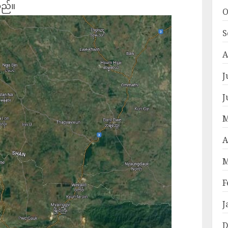
သည်။
O
S
A
J
J
M
A
M
F
J
D