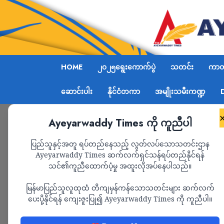
HOME
၂၀၂၅ရွေးကောက်ပွဲ
သတင်း
ကာတွ
ဆောင်းပါး
နိုင်ငံတကာ
အမျိုးသမီးကဏ္ဍ
Ayeyarwaddy Times ကို ကူညီပါ
Home
အင်အားတိုးချဲ့ပြီး ခံစစ်ပြင်ထားသည့် ပြင်ဦး
ပြည်သူနှင့်အတူ ရပ်တည်နေသည့် လွတ်လပ်သောသတင်းဌာန
Ayeyarwaddy Times ဆက်လက်ရှင်သန်ရပ်တည်နိုင်ရန်
သင်၏ကူညီထောက်ပံ့မှု အထူးလိုအပ်နေပါသည်။
သတင်း
မြန်မာပြည်သူလူထုထံ တိကျမှန်ကန်သောသတင်းများ ဆက်လက်
အင်အားတိုးချဲ့ပြီး ခ
ပေးပို့နိုင်ရန် ကျေးဇူးပြု၍ Ayeyarwaddy Times ကို ကူညီပါ။
လွင်နှင့် နောင်ချို