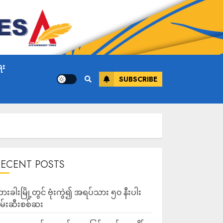
ေး
SUBSCRIBE
RECENT POSTS
ားခါးမြို့တွင် ဗုံးကွဲ၍ အရပ်သား ၅၀ နီးပါး
မ်းဆီးစစ်ဆး