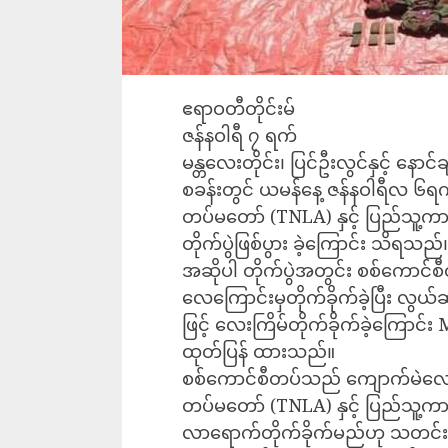
ဧရာဝတီတိုင်းမ်
ဇန်နဝါရီ ၇ ရက်
မန္တလေးတိုင်း၊ ပြင်ဦးလွင်နှင့် နေ
စခန်းတွင် ယမန်နေ့ ဇန်နဝါရီလ ၆ရ
တပ်မတော် (TNLA) နှင့် ပြည်သူ့ကာက
တိုက်ပွဲဖြစ်ပွား ခဲ့ကြောင်း သိရသည်
အဆိုပါ တိုက်ပွဲအတွင်း စစ်ကောင်စီ
လေကြောင်းမှတိုက်ခိုက်ခဲ့ပြီး လွယ်
ဖြင့် လေးကြိမ်တိုက်ခိုက်ခဲ့ကြောင
ထုတ်ပြန် ထားသည်။
စစ်ကောင်စီတပ်သည် ကျောက်မဲလေးရ
တပ်မတော် (TNLA) နှင့် ပြည်သူ့ကာက
လာရောက်တိုက်ခိုက်မည်ဟု သတင်းမျ