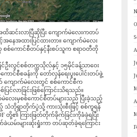
N
O
င် အထိဆင်းလာပြီဆိုပြီး ကျောက်မဲလေးကတပ်
S
 အသင့်အနေအထားပြင်ထားတာ။ ကျောက်မဲလေး
ု စစ်ကောင်စီတပ်နှင့်နီးစပ်သူက ဧရာဝတီတို
A
J
်ဦးလွင်စစ်တက္ကသိုလ်နှင့် ၁၅မိုင်ခန့်သာဝေး
စစ်ကောင်စီစခန်းကို တော်လှန်ရေးပူးပေါင်းတပ်ဖွဲ့
J
နောက် ကျောက်မဲလေးတွင် စစ်ကောင်စီက
M
 ခံစစ်ပြင်လာခြင်းဖြစ်ကြောင်းသိရသည်။
က်မဲလေးမှစစ်ကောင်စီတပ်များသည် ပြီးခဲ့သည့်
A
ဘိုရွာတိုက်ပွဲသို့ ကားသုံးစီးဖြင့် စစ်ကူရန်
M
တို့၏ ကြားဖြတ်တိုက်ခိုက်ခြင်းကိုခံခဲ့ရပြီး
်ခဲယမ်းများဆုံးရှုံးကာ တပ်ဆုတ်ခဲ့ရကြောင်း
F