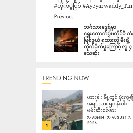
#တိုက်ပွဲဖြစ် #Ayeyarwaddy_Ti
Previous
ဘင်္ဂလားဒေ့ရှ်မှာ
ရွေးကောက်ပွဲမတိုင်မီ
ဖြစ်ဖွယ် ရထားတွဲ မီးရှို့
တိုက်ခိုက်မှုကြောင့် လူ ၄ 
သေဆုံး
TRENDING NOW
ဟားခါးမြို့တွင် ဗုံးကွဲ
အရပ်သား ၅၀ နီးပါး
ဖမ်းဆီးစစ်ဆး
ADMIN
AUGUST 7,
2026
1