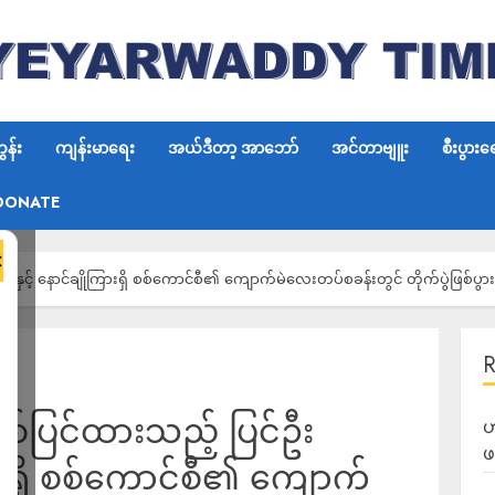
န်း
ကျန်းမာရေး
အယ်ဒီတာ့ အာဘော်
အင်တာဗျူး
စီးပွားရ
DONATE
×
လွင်နှင့် နောင်ချိုကြားရှိ စစ်ကောင်စီ၏ ကျောက်မဲလေးတပ်စခန်းတွင် တိုက်ပွဲဖြစ်ပွား
ံစစ်ပြင်ထားသည့် ပြင်ဦး
ဟ
ဖ
ကြားရှိ စစ်ကောင်စီ၏ ကျောက်