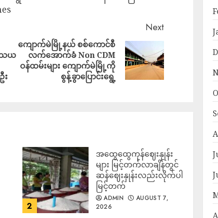
mes
F
Next
J
ကျောက်မဲမြို့နယ် စစ်ကောင်စီ
D
 သံသယ
လက်အောက်ခံ Non CDM
ဝန်ထမ်းများ ကျောက်မဲမြို့ကို
N
ဦး
စွန့်ခွာပြောင်းရွေ့
O
S
A
အထွေထွေကုန်ဈေးနှုန်း
J
၍
များ မြင့်တက်လာချိန်တွင်
J
ဆန်ဈေးနှုန်းလည်းလိုက်ပါ
မြင့်တက်
M
ADMIN
AUGUST 7,
2
2026
A