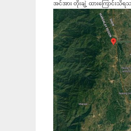
အင်အား တိုးချဲ့ ထားကြောင်းသိရ