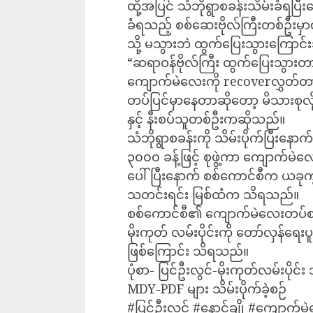
ထို့အပြင် သံဘိုရွာစခန်းသိမ်းခံရ
ခံရသည့် စစ်ဆေးဗိုလ်ကြီးတစ်ဦးမ
သို့ မသွားဘဲ ထွက်ပြေးသွားကြောင
“ဆရာဝန်ဗိုလ်ကြီး ထွက်ပြေးသွား
ကျောက်မဲလေးကို recoverလွှတ်တာ
တပ်ပြင်မှာနေတာဆိုတော့ မိသားစုလ
နှင့် နီးစပ်သူတစ်ဦးကဆိုသည်။
သံဘိုရွာစခန်းကို သိမ်းပိုက်ပြီးနေ
၃၀၀၀ ခန့်ဖြင့် စုဖွဲ့ကာ ကျောက်
ပေါ်ပြီးနောက် စစ်ကောင်စီက ယခုကဲ့သ
သတင်းရင်း မြစ်ထံက သိရသည်။
စစ်ကောင်စီ၏ ကျောက်မဲလေးတပ်စခန်း 
မိုးကုတ် လမ်းပိုင်းကို တော်လှန်ရေးပ
ဖြစ်ကြောင်း သိရသည်။
ပုံစာ- ပြင်ဦးလွင်-မိုးကုတ်လမ်းပိုင်
MDY-PDF များ သိမ်းပိုက်ခဲ့စဉ်
#ပြင်ဦးလွင် #နောင်ချို #ကျောက်မဲ