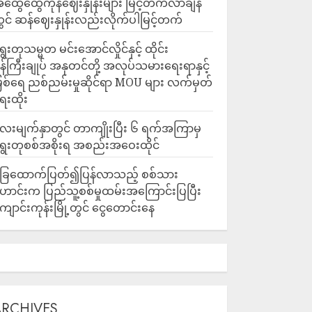
ထွေထွေကုန်ဈေးနှုန်းများ မြင့်တက်လာချိန်
ွင် ဆန်ဈေးနှုန်းလည်းလိုက်ပါမြင့်တက်
ွေးတုသမ္မတ မင်းအောင်လှိုင်နှင့် ထိုင်း
န်ကြီးချုပ် အနုတင်တို့ အလုပ်သမားရေးရာနှင့်
ြစ်ရေ ညစ်ညမ်းမှုဆိုင်ရာ MOU များ လက်မှတ်
ေးထိုး
ေးမျက်နှာတွင် တာကျိုးပြီး ၆ ရက်အကြာမှ
ွေးတုစစ်အစိုးရ အစည်းအဝေးထိုင်
ြေထောက်ပြတ်၍ပြန်လာသည့် စစ်သား
ောင်းက ပြည်သူ့စစ်မှုထမ်းအကြောင်းပြပြီး
ျောင်းကုန်းမြို့တွင် ငွေတောင်းနေ
ARCHIVES