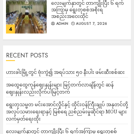
လေးမျက်နှာတွင် တာကျိုးပြီး ၆ ရက်
အကြာမှ ရွေးတုစစ်အစိုးရ
အစည်းအဝေးထိုင်
ADMIN
AUGUST 7, 2026
4
RECENT POSTS
ဟားခါးမြို့တွင် ဗုံးကွဲ၍ အရပ်သား ၅၀ နီးပါး ဖမ်းဆီးစစ်ဆး
အထွေထွေကုန်ဈေးနှုန်းများ မြင့်တက်လာချိန်တွင် ဆန်
ဈေးနှုန်းလည်းလိုက်ပါမြင့်တက်
ရွေးတုသမ္မတ မင်းအောင်လှိုင်နှင့် ထိုင်းဝန်ကြီးချုပ် အနုတင်တို့
အလုပ်သမားရေးရာနှင့် မြစ်ရေ ညစ်ညမ်းမှုဆိုင်ရာ MOU များ
လက်မှတ်ရေးထိုး
လေးမျက်နှာတွင် တာကျိုးပြီး ၆ ရက်အကြာမှ ရွေးတုစစ်