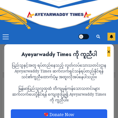
×
Ayeyarwaddy Times ကို ကူညီပါ
Home
ဘင်္ဂလားဒေ့ရှ်မှာ ရွေးကောက်ပွဲမတိုင်မီ သံသယဖြစ်ဖွယ် ရထားတွဲ
ပြည်သူနှင့်အတူ ရပ်တည်နေသည့် လွတ်လပ်သောသတင်းဌာန
မီးရှို့တိုက်ခိုက်မှုကြောင့် လူ ၄ ဦး သေဆုံး
Ayeyarwaddy Times ဆက်လက်ရှင်သန်ရပ်တည်နိုင်ရန်
သင်၏ကူညီထောက်ပံ့မှု အထူးလိုအပ်နေပါသည်။
နိုင်ငံတကာ
သတင်း
မြန်မာပြည်သူလူထုထံ တိကျမှန်ကန်သောသတင်းများ
ဘင်္ဂလားဒေ့ရှ်မှာ ရွေးကောက်ပွဲမတိုင်မီ သံသယ
ဆက်လက်ပေးပို့နိုင်ရန် ကျေးဇူးပြု၍ Ayeyarwaddy Times
ကို ကူညီပါ။
ဖြစ်ဖွယ် ရထားတွဲ မီးရှို့တိုက်ခိုက်မှုကြောင့် လူ
၄ ဦး သေဆုံး
Donate Now