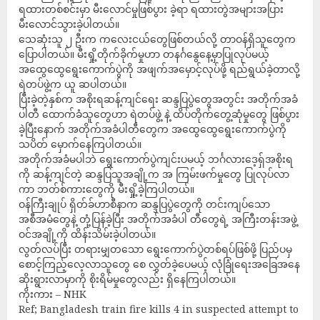
ရထားတစ်စင်းမှာ မီးလောင်မှုဖြစ်ပွား ခဲ့ရာ ရထားတွဲအများအပြား
မီးလောင်သွားခဲ့ပါတယ်။
သေဆုံးသူ ၂ ဦးက ကလေးငယ်တွေဖြစ်တယ်လို့ တာဝန်ရှိသူတွေက
ပြောပါတယ်။ မီးရှို့တိုက်ခိုက်မှုဟာ တနင်္ဂနွေနေ့မှာပြုလုပ်မယ့်
အထွေထွေရွေးကောက်ပွဲကို အဖျက်အမှောင့်လုပ်ဖို့ ရည်ရွယ်ခဲ့တာလို့
ရဲတပ်ဖွဲ့က ယူ ဆပါတယ်။
ပြီးခဲ့တဲ့နှစ်က အစိုးရဆန့်ကျင်ရေး ဆန္ဒပြပွဲတွေအတွင်း အတိုက်အခံ
ပါတီ ထောက်ခံသူတွေဟာ ရဲတပ်ဖွဲ့ နဲ့ ထိပ်တိုက်တွေ့ဆုံမှုတွေ ဖြစ်ပွား
ခဲ့ပြီးနောက် အတိုက်အခံပါတီတွေက အထွေထွေရွေးကောက်ပွဲကို
သပိတ် မှောက်နေကြပါတယ်။
အတိုက်အခံမပါဘဲ ရွေးကောက်ပွဲကျင်းပမယ့် ဘင်္ဂလားဒေ့ရှ်အစိုးရ
ကို ဆန့်ကျင်တဲ့ ဆန္ဒပြသူအချို့က အ ကြမ်းဖက်မှုတွေ ပြုလုပ်လာ
ကာ ဘတ်စ်ကားတွေကို မီးရှို့ခဲ့ကြပါတယ်။
ဝန်ကြီးချုပ် ရှိတ်ခ်ဟာစီနာက ဆန္ဒပြပွဲတွေကို တင်းကျပ်သော
အစီအမံတွေနဲ့ တုံ့ပြန်ခဲ့ပြီး အတိုက်အခံပါ တီတွေရဲ့ အကြီးတန်းအဖွဲ့
ဝင်အချို့ကို ထိန်းသိမ်းခဲ့ပါတယ်။
လွတ်လပ်ပြီး တရားမျှတသော ရွေးကောက်ပွဲတစ်ရပ်ဖြစ်ဖို့ ပြည်ပမှ
စောင့်ကြည့်လေ့လာသူတွေ စေ လွှတ်ခဲ့ပေမယ့် လုံခြုံရေးအခြေအနေ
ဆိုးရွားလာမှာကို စိုးရိမ်မှုတွေလည်း ရှိနေကြပါတယ်။
ကိုးကား – NHK
Ref; Bangladesh train fire kills 4 in suspected attempt to