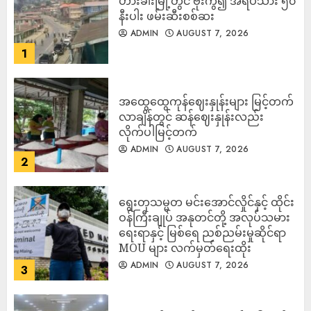
ဟားခါးမြို့တွင် ဗုံးကွဲ၍ အရပ်သား ၅၀
နီးပါး ဖမ်းဆီးစစ်ဆး
ADMIN
AUGUST 7, 2026
1
အထွေထွေကုန်ဈေးနှုန်းများ မြင့်တက်
လာချိန်တွင် ဆန်ဈေးနှုန်းလည်း
လိုက်ပါမြင့်တက်
ADMIN
AUGUST 7, 2026
2
ရွေးတုသမ္မတ မင်းအောင်လှိုင်နှင့် ထိုင်း
ဝန်ကြီးချုပ် အနုတင်တို့ အလုပ်သမား
ရေးရာနှင့် မြစ်ရေ ညစ်ညမ်းမှုဆိုင်ရာ
MOU များ လက်မှတ်ရေးထိုး
ADMIN
AUGUST 7, 2026
3