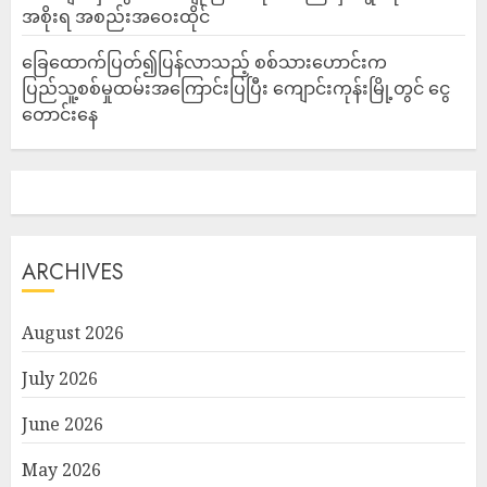
အစိုးရ အစည်းအဝေးထိုင်
ခြေထောက်ပြတ်၍ပြန်လာသည့် စစ်သားဟောင်းက
ပြည်သူ့စစ်မှုထမ်းအကြောင်းပြပြီး ကျောင်းကုန်းမြို့တွင် ငွေ
တောင်းနေ
ARCHIVES
August 2026
July 2026
June 2026
May 2026