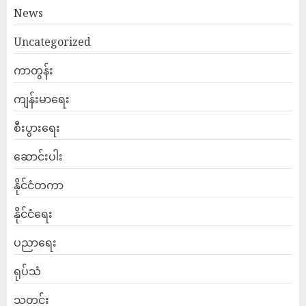
News
Uncategorized
ကာတွန်း
ကျန်းမာရေး
စီးပွားရေး
ဆောင်းပါး
နိုင်ငံတကာ
နိုင်ငံရေး
ပညာရေး
ရုပ်သံ
သတင်း