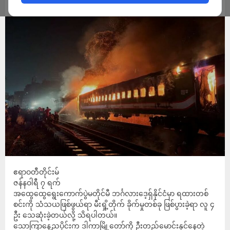
ADMIN
JANUARY 8, 2024
ဧရာဝတီတိုင်းမ်
ဇန်နဝါရီ ၇ ရက်
အထွေထွေရွေးကောက်ပွဲမတိုင်မီ ဘင်္ဂလားဒေ့ရှ်နိုင်ငံမှာ ရထားတစ်
စင်းကို သံသယဖြစ်ဖွယ်ရာ မီးရှို့တိုက် ခိုက်မှုတစ်ခု ဖြစ်ပွားခဲ့ရာ လူ ၄
ဦး သေဆုံးခဲ့တယ်လို့ သိရပါတယ်။
သောကြာနေ့ညပိုင်းက ဒါကာမြို့တော်ကို ဉီးတည်မောင်းနှင်နေတဲ့