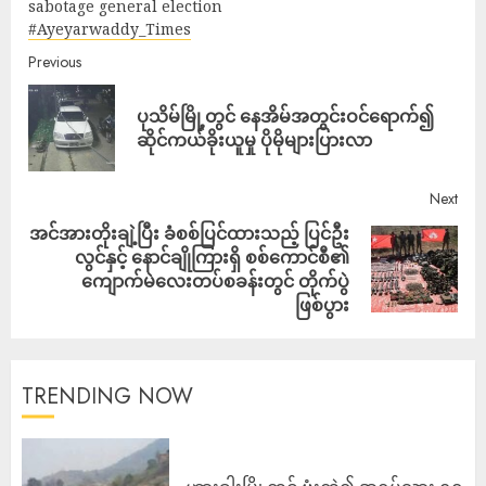
sabotage general election
#Ayeyarwaddy_Times
Previous
ပုသိမ်မြို့တွင် နေအိမ်အတွင်းဝင်ရောက်၍
ဆိုင်ကယ်ခိုးယူမှု ပိုမိုများပြားလာ
Next
အင်အားတိုးချဲ့ပြီး ခံစစ်ပြင်ထားသည့် ပြင်ဦး
လွင်နှင့် နောင်ချိုကြားရှိ စစ်ကောင်စီ၏
ကျောက်မဲလေးတပ်စခန်းတွင် တိုက်ပွဲ
ဖြစ်ပွား
TRENDING NOW