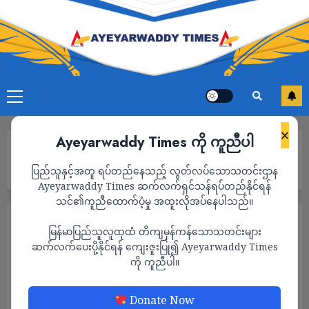
×
Ayeyarwaddy Times ကို ကူညီပါ
Home
ပုသိမ်မြို့တွင် နေအိမ်အတွင်းဝင်ရောက်၍ ဆိုင်ကယ်ခိုးယူမှု ပိုမို
ပြည်သူနှင့်အတူ ရပ်တည်နေသည့် လွတ်လပ်သောသတင်းဌာန
များပြားလာ
Ayeyarwaddy Times ဆက်လက်ရှင်သန်ရပ်တည်နိုင်ရန်
သင်၏ကူညီထောက်ပံ့မှု အထူးလိုအပ်နေပါသည်။
သတင်း
မြန်မာပြည်သူလူထုထံ တိကျမှန်ကန်သောသတင်းများ
ပုသိမ်မြို့တွင် နေအိမ်အတွင်းဝင်ရောက်၍ ဆိုင်
ဆက်လက်ပေးပို့နိုင်ရန် ကျေးဇူးပြု၍ Ayeyarwaddy Times
ကို ကူညီပါ။
ကယ်ခိုးယူမှု ပိုမိုများပြားလာ
ADMIN
JANUARY 8, 2024
Donate Now