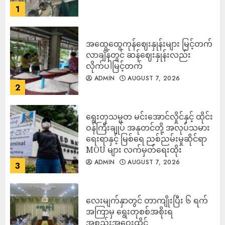
1
အထွေထွေကုန်ဈေးနှုန်းများ မြင့်တက်
လာချိန်တွင် ဆန်ဈေးနှုန်းလည်း
လိုက်ပါမြင့်တက်
ADMIN
AUGUST 7, 2026
2
ရွေးတုသမ္မတ မင်းအောင်လှိုင်နှင့် ထိုင်း
ဝန်ကြီးချုပ် အနုတင်တို့ အလုပ်သမား
ရေးရာနှင့် မြစ်ရေ ညစ်ညမ်းမှုဆိုင်ရာ
MOU များ လက်မှတ်ရေးထိုး
ADMIN
AUGUST 7, 2026
3
လေးမျက်နှာတွင် တာကျိုးပြီး ၆ ရက်
အကြာမှ ရွေးတုစစ်အစိုးရ
အစည်းအဝေးထိုင်