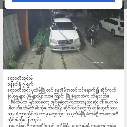
ဧရာဝတီတိုင်းမ်
ဇန်နဝါရီ ၇ ရက်
ဧရာ၀တီတိုင်း ပုသိမ်မြို့တွင် နေအိမ်အတွင်းဝင်ရောက်၍ ဆိုင်ကယ်
ခိုးယူမှုများ ပိုမိုများပြားလာကြောင်း မြို့ခံများထံက သိရသည်။
” စီစီတီဗီက မြင်တာတော့ အုပ်စုနဲ့လာကြတာအနည်းဆုံး ငါးယောက်
ပါတယ်။ အိမ်တံခါးကိုဖျက်၀င်ပြီး ဆိုင်ကယ်တွေကို တွန်းထုတ်သွား
တာ၊ ရဲသွားတိုင်လဲ ဘာမှ မထူးဘူး”ဟု ပုသိမ်မြို့ခံတစ်ဦးကဧရာ၀တီ
တိုင်းမ်ကိုပြောသည်။
ယခု ဇန်နဝါရီလအစပိုင်းတွင် ပုသိမ်မြို့ မဥ္ဇူလမ်းရှိ အဆောင်တစ်ခု