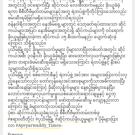
အတွင်းသို့ ၀င်ရောက်ပြီး ဆိုင်ကယ် လေးစီးထက်မနည်း ခိုးယူခံခဲ့
ရကာ စီစီတီဗီမှတ်တမ်းများနှင့်အတူ ရဲတပ်ဖွဲ့ကိုတိုင်ကြားသော်လည်း
ဖမ်းဆီးရမိခြင်းမရှိသေးကြောင်းသိရသည်။
ဇန်နဝါရီလအတွင်း နေအိမ်ရှေ့များတွင် သော့ခတ်ရပ်ထားသော ဆိုင်
ကယ်များအပြင်၊ နေအိမ်များအတွင်းရှိ ဆိုင်ကယ်များကို ၀င်ရောက်
ခိုးယူမှုဖြစ်ပွားခဲ့ကာ ဆိုင်ကယ် ၁၅ စီးထက်မနည်း ပျောက်ဆုံးခဲ့
ကြောင်း သိရှိရသည်။
ပုသိမ်မြို့တွင် ခိုးမှု၊လုယက်မှုများ ပိုများလာပြီးတစ်ပတ်အတွင်း ဆိုင်
ကယ်အစီး ၃၀နီးပါး ခိုးယူခံခဲ့ရပြီး၊ ဓားထောက်လုယက်မှုများဖြစ်ပွား
ခဲ့ကာ တရားခံဖမ်းဆီးရမိခြင်း မရှိသေးကြောင်း ရဲတပ်ဖွဲ့နှင့် နီးစပ်
သူများထံမှသိရှိရသည်။
ပုသိမ်မြို့တွင် စစ်ကောင်စီနှင့် ရဲတပ်ဖွဲ့ အင်အား အများအပြားကင်းလှ
ည့်နေသော်လည်း တော်လှန်ရေးအင်အားစုများကိုသာအဓိကထားပြီး
ဖမ်းဆီးနေခြင်းကြောင့် ခိုဆိုးလုနိူက်မှုများ နေ့စဥ်ဖြစ်ပွားနေပြီး၊
လောင်းကစားမှု၊လုယက်မှု၊မူးယစ်ဆေးဝါးရောင်းချမှုနှင့် ငွေတု
ရောင်းချခြင်းလုပ်ငန်းများကို ဖော်ထုတ်ဖမ်းဆီးမှု လျော့နည်းလာ
ကြောင်း မြို့ခံများကသုံးသပ်ပြောဆိုသည်။
ပုံစာ-ဆိုင်ကယ်ခိုးယူခံရသည့် စီစီတီဗီမှတ်တမ်းတစ်ခု
#ဧရာ၀တီတိုင်း
#ပုသိမ်မြို့
#ဆိုင်ကယ်ခိုးယူမှုများ
# ပိုမိုများပြား
လာ
#Ayeyarwaddy_Times
–
Previous