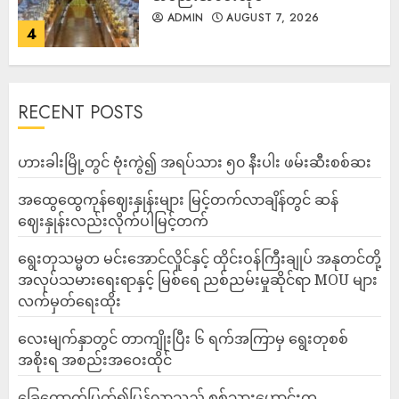
ADMIN
AUGUST 7, 2026
4
RECENT POSTS
ဟားခါးမြို့တွင် ဗုံးကွဲ၍ အရပ်သား ၅၀ နီးပါး ဖမ်းဆီးစစ်ဆး
အထွေထွေကုန်ဈေးနှုန်းများ မြင့်တက်လာချိန်တွင် ဆန်
ဈေးနှုန်းလည်းလိုက်ပါမြင့်တက်
ရွေးတုသမ္မတ မင်းအောင်လှိုင်နှင့် ထိုင်းဝန်ကြီးချုပ် အနုတင်တို့
အလုပ်သမားရေးရာနှင့် မြစ်ရေ ညစ်ညမ်းမှုဆိုင်ရာ MOU များ
လက်မှတ်ရေးထိုး
လေးမျက်နှာတွင် တာကျိုးပြီး ၆ ရက်အကြာမှ ရွေးတုစစ်
အစိုးရ အစည်းအဝေးထိုင်
ခြေထောက်ပြတ်၍ပြန်လာသည့် စစ်သားဟောင်းက