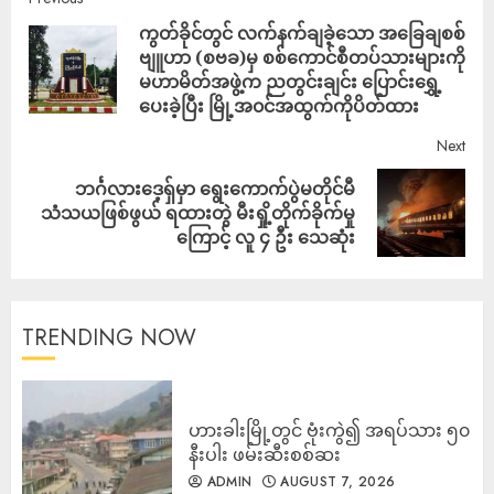
ကွတ်ခိုင်တွင် လက်နက်ချခဲ့သော အခြေချစစ်
ဗျူဟာ (စဗခ)မှ စစ်ကောင်စီတပ်သားများကို
မဟာမိတ်အဖွဲ့က ညတွင်းချင်း ပြောင်းရွှေ့
ပေးခဲ့ပြီး မြို့အ၀င်အထွက်ကိုပိတ်ထား
Next
ဘင်္ဂလားဒေ့ရှ်မှာ ရွေးကောက်ပွဲမတိုင်မီ
သံသယဖြစ်ဖွယ် ရထားတွဲ မီးရှို့တိုက်ခိုက်မှု
ကြောင့် လူ ၄ ဦး သေဆုံး
TRENDING NOW
ဟားခါးမြို့တွင် ဗုံးကွဲ၍ အရပ်သား ၅၀
နီးပါး ဖမ်းဆီးစစ်ဆး
ADMIN
AUGUST 7, 2026