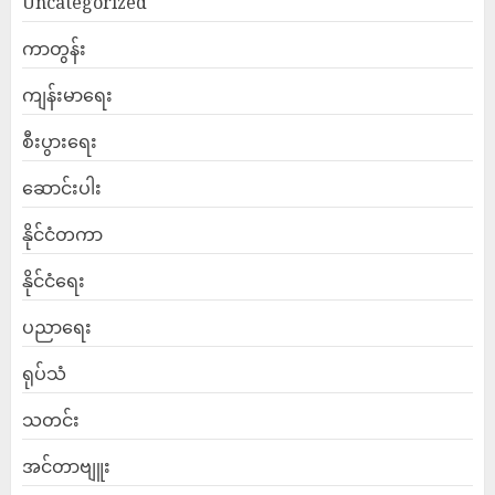
Uncategorized
ကာတွန်း
ကျန်းမာရေး
စီးပွားရေး
ဆောင်းပါး
နိုင်ငံတကာ
နိုင်ငံရေး
ပညာရေး
ရုပ်သံ
သတင်း
အင်တာဗျူး