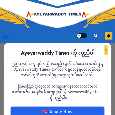
×
Ayeyarwaddy Times ကို ကူညီပါ
Home
စစ်ကောင်စီက ထောင် ၇ နှစ်ချမှတ်ခဲ့သည့် သင်ဇာ၀င့်ကျော်နှင့် နန်းမွေ့စံ
ပြည်သူနှင့်အတူ ရပ်တည်နေသည့် လွတ်လပ်သောသတင်းဌာန
တို့ ပြန်လည် လွတ်မြောက်လာ
Ayeyarwaddy Times ဆက်လက်ရှင်သန်ရပ်တည်နိုင်ရန်
သင်၏ကူညီထောက်ပံ့မှု အထူးလိုအပ်နေပါသည်။
သတင်း
မြန်မာပြည်သူလူထုထံ တိကျမှန်ကန်သောသတင်းများ
စစ်ကောင်စီက ထောင် ၇ နှစ်ချမှတ်ခဲ့သည့် သင်
ဆက်လက်ပေးပို့နိုင်ရန် ကျေးဇူးပြု၍ Ayeyarwaddy Times
ကို ကူညီပါ။
ဇာ၀င့်ကျော်နှင့် နန်းမွေ့စံတို့ ပြန်လည်
လွတ်မြောက်လာ
Donate Now