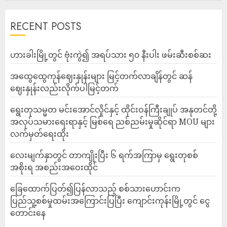
RECENT POSTS
ဟားခါးမြို့တွင် ဗုံးကွဲ၍ အရပ်သား ၅၀ နီးပါး ဖမ်းဆီးစစ်ဆး
အထွေထွေကုန်ဈေးနှုန်းများ မြင့်တက်လာချိန်တွင် ဆန်
ဈေးနှုန်းလည်းလိုက်ပါမြင့်တက်
ရွေးတုသမ္မတ မင်းအောင်လှိုင်နှင့် ထိုင်းဝန်ကြီးချုပ် အနုတင်တို့
အလုပ်သမားရေးရာနှင့် မြစ်ရေ ညစ်ညမ်းမှုဆိုင်ရာ MOU များ
လက်မှတ်ရေးထိုး
လေးမျက်နှာတွင် တာကျိုးပြီး ၆ ရက်အကြာမှ ရွေးတုစစ်
အစိုးရ အစည်းအဝေးထိုင်
ခြေထောက်ပြတ်၍ပြန်လာသည့် စစ်သားဟောင်းက
ပြည်သူ့စစ်မှုထမ်းအကြောင်းပြပြီး ကျောင်းကုန်းမြို့တွင် ငွေ
တောင်းနေ