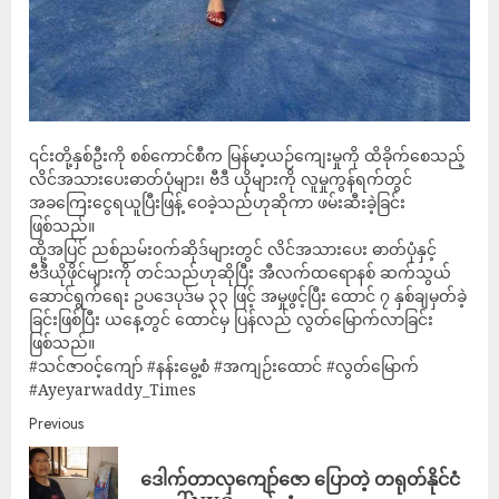
၎င်းတို့နှစ်ဦးကို စစ်ကောင်စီက မြန်မာ့ယဉ်ကျေးမှုကို ထိခိုက်စေသည့်
လိင်အသားပေးဓာတ်ပုံများ၊ ဗီဒီ ယိုများကို လူမှုကွန်ရက်တွင်
အခကြေးငွေရယူပြီးဖြန့် ဝေခဲ့သည်ဟုဆိုကာ ‌ဖမ်းဆီးခဲ့ခြင်း
ဖြစ်သည်။
ထို့အပြင် ညစ်ညမ်း၀က်ဆိုဒ်များတွင် လိင်အသားပေး ဓာတ်ပုံနှင့်
ဗီဒီယိုဖိုင်များကို တင်သည်ဟုဆိုပြီး အီလက်ထရောနစ် ဆက်သွယ်
ဆောင်ရွက်ရေး ဥပဒေပုဒ်မ ၃၃ ဖြင့် အမှုဖွင့်ပြီး ထောင် ၇ နှစ်ချမှတ်ခဲ့
ခြင်းဖြစ်ပြီး ယနေ့တွင် ထောင်မှ ပြန်လည် လွတ်မြောက်လာခြင်း
ဖြစ်သည်။
#သင်ဇာ၀င့်ကျော် #နန်းမွေ့စံ #အကျဉ်းထောင် #လွတ်မြောက်
#Ayeyarwaddy_Times
Previous
ဒေါက်တာလှကျော်ဇော ပြောတဲ့ တရုတ်နိုင်ငံ