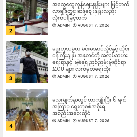
အထွေထွေကုန်ဈေးနှုန်းများ မြင့်တက်
လာချိန်တွင် ဆန်ဈေးနှုန်းလည်း
လိုက်ပါမြင့်တက်
ADMIN
AUGUST 7, 2026
2
ရွေးတုသမ္မတ မင်းအောင်လှိုင်နှင့် ထိုင်း
ဝန်ကြီးချုပ် အနုတင်တို့ အလုပ်သမား
ရေးရာနှင့် မြစ်ရေ ညစ်ညမ်းမှုဆိုင်ရာ
MOU များ လက်မှတ်ရေးထိုး
ADMIN
AUGUST 7, 2026
3
လေးမျက်နှာတွင် တာကျိုးပြီး ၆ ရက်
အကြာမှ ရွေးတုစစ်အစိုးရ
အစည်းအဝေးထိုင်
ADMIN
AUGUST 7, 2026
4