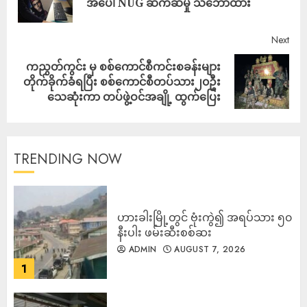
အပေါ် NUG ဆက်ဆံမှု သဘောထား
Next
ကညွတ်ကွင်း မှ စစ်​ကောင်စီကင်းစခန်းများ
တိုက်ခိုက်ခံရပြီး စစ်​ကောင်စီတပ်သား၂၀ဦး​
သေဆုံးကာ တပ်ဖွဲ့ဝင်အချို့ ထွက်​ပြေး
TRENDING NOW
ဟားခါးမြို့တွင် ဗုံးကွဲ၍ အရပ်သား ၅၀
နီးပါး ဖမ်းဆီးစစ်ဆး
ADMIN
AUGUST 7, 2026
1