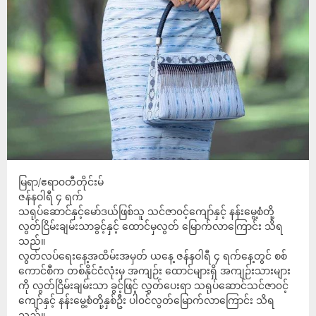
မြရာ/ဧရာ၀တီတိုင်းမ်
ဇန်နဝါရီ ၄ ရက်
သရုပ်ဆောင်နှင့်မော်ဒယ်ဖြစ်သူ သင်ဇာ၀င့်ကျော်နှင့် နန်းမွေ့စံတို့
လွတ်ငြိမ်းချမ်းသာခွင့်နှင့် ထောင်မှလွတ် မြောက်လာကြောင်း သိရ
သည်။
လွတ်လပ်ရေးနေ့အထိမ်းအမှတ် ယနေ့ ဇန်နဝါရီ ၄ ရက်နေ့တွင် စစ်
ကောင်စီက တစ်နိုင်ငံလုံးမှ အကျဉ်း ထောင်များရှိ အကျဉ်းသားများ
ကို လွတ်ငြိမ်းချမ်းသာ ခွင့်ဖြင့် လွှတ်ပေးရာ သရုပ်ဆောင်သင်ဇာ၀င့်
ကျော်နှင့် နန်းမွေ့စံတို့နှစ်ဦး ပါ၀င်လွတ်မြောက်လာကြောင်း သိရ
သည်။