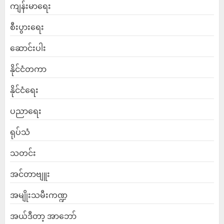
ကျန်းမာရေး
စီးပွားရေး
ဆောင်းပါး
နိုင်ငံတကာ
နိုင်ငံရေး
ပညာရေး
ရုပ်သံ
သတင်း
အင်တာဗျူး
အမျိုးသမီးကဏ္ဍ
အယ်ဒီတာ့ အာဘော်