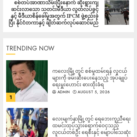
စစ်တပ်အာဏာသိမ်းပြီးနောက် ဆိုးရွားကျ
ဆင်းလာသော သတင်းမီဒီယာ လွတ်လပ်ခွင့်
နှင့် မီဒီယာစိန်ခေါ်မှုအတွက် IPCM ဖွဲ့စည်းခဲ့
ပြီး နိုင်ငံတကာနှင့် ချိတ်ဆက်လုပ်ဆောင်မည်
TRENDING NOW
ကလေးမြို့တွင် စစ်မှုထမ်းရန် လူငယ်
များကို ဖမ်းဆီးပေးနေသည့် အုပ်ချုပ်
ရေးမှူးဟောင်း ဓားထိုးခံရ
ADMIN
AUGUST 5, 2026
1
လေးမျက်နှာမြို့တွင် ရေဘေးကူညီရေး
ထမင်းထုပ်သွားရောက်ဝေငှသည့်
လူငယ်တစ်ဦး ရေစီးနှင့် မျောပါသေဆုံး