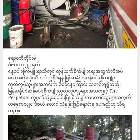
ဧရာဝတီတိုင်းမ်
ဒီဇင်ဘာ ၂၂ ရက်
နွေစပါးစိုက်ပျိုးရာသီတွင် ထွန်ယက်စိုက်ပျိုးရေးအတွက်လိုအပ်
သော စက်သုံးဆီ ဝယ်ယူနိုင်ရန် မြန်မာနိုင်ငံဆန်စပါးစိုက်ပျိုး
ထုတ်လုပ်သူများအသင်းက စီစဉ်နေကြောင်း သတင်းရရှိသည်။
မြန်မာနိုင်ငံဆန်စပါးစိုက်ပျိုးထုတ်လုပ်သူများအသင်းနှင့် The
Perpetual ကုမ္ပဏီတို့ပူးပေါင်းပြီး စိုက်ပျိုးသူတောင်သူများအတွက်
တစ်ဧကလျှင် ဒီဇယ် လေးဂါလံနှုန်းဖြင့်ရောင်းချပေးမည်ဟု သိရ
သည်။