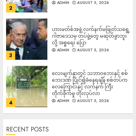
ADMIN
AUGUST 5, 2026
2
ဟားမတ်စ်အဖွဲ့ လက်နက်မဖြုတ်သရွေ့
ဂါဇာဒေသမှ တပ်ဖွဲ့တွေ မဆုတ်ခွာဘူး
လို့ အစ္စရေး ပြော
ADMIN
AUGUST 5, 2026
3
‎လေးမျက်နှာတွင် သဘာဝဘေးနှင့် စစ်
ဘေးဒဏ် ပြိုင်၍ခံနေရချိန် စစ်တပ်က
လေကြောင်းနှင့် လက်နက် ကြီး
တိုက်ခိုက်မှု တိုးလုပ်လာ
ADMIN
AUGUST 5, 2026
4
RECENT POSTS