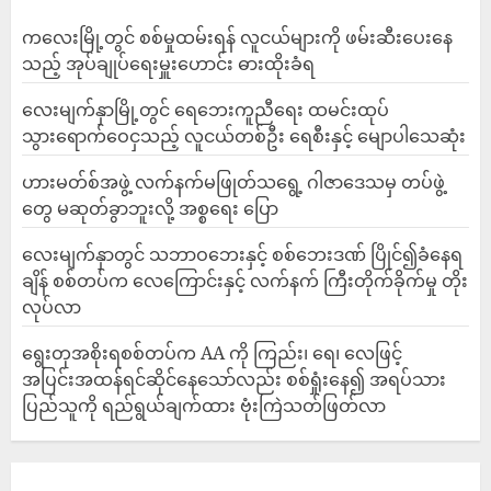
ကလေးမြို့တွင် စစ်မှုထမ်းရန် လူငယ်များကို ဖမ်းဆီးပေးနေ
သည့် အုပ်ချုပ်ရေးမှူးဟောင်း ဓားထိုးခံရ
လေးမျက်နှာမြို့တွင် ရေဘေးကူညီရေး ထမင်းထုပ်
သွားရောက်ဝေငှသည့် လူငယ်တစ်ဦး ရေစီးနှင့် မျောပါသေဆုံး
ဟားမတ်စ်အဖွဲ့ လက်နက်မဖြုတ်သရွေ့ ဂါဇာဒေသမှ တပ်ဖွဲ့
တွေ မဆုတ်ခွာဘူးလို့ အစ္စရေး ပြော
‎လေးမျက်နှာတွင် သဘာဝဘေးနှင့် စစ်ဘေးဒဏ် ပြိုင်၍ခံနေရ
ချိန် စစ်တပ်က လေကြောင်းနှင့် လက်နက် ကြီးတိုက်ခိုက်မှု တိုး
လုပ်လာ
ရွေးတုအစိုးရစစ်တပ်က AA ကို ကြည်း၊ ရေ၊ လေဖြင့်
အပြင်းအထန်ရင်ဆိုင်နေသော်လည်း စစ်ရှုံးနေ၍ အရပ်သား
ပြည်သူကို ရည်ရွယ်ချက်ထား ဗုံးကြဲသတ်ဖြတ်လာ