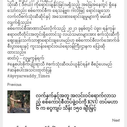
သုံးဆီ ( ဒီဇယ်) ကိုရောင်းချနိုင်ခြင်းမရှိသည့် အခြေအနေတွင် ရှိနေ
သော်လည်း စစ်ကောင်စီက ရေသန့်ဗူး၊ ဂါလံဖြင့် ရောင်းချသော
လက်လီစက်သုံးဆီဆိုင်နှင့် အသေးစားရောင်းချမှုများကို ဖမ်းဆီ
လျက်ရှိသည်။
စစ်ကောင်စီအာဏာသိမ်းလိုက်သည့် ၂၀၂၁ ခုနစ်တွင် ပဲခူး၊ ရန်ကုန်၊
ဧရာဝတီတိုင်းအတွင်းရှိတောင်သူ လယ်သမားများအား စက်သုံးဆီကို
ဈေးနှုန်းသက်သာစွာရောင်းချပေးမည်ဟု စစ်ကောင်စီလက်အောက်ခံ
စီးပွားရေးနှင့် ကူးသန်းရောင်းဝယ်ရေးဝန်ကြီးဌာနက ပြောဆို
ထားသည်။
ဓာတ်ပုံ – လူမှူကွန်ရက်
#နွေစပါးစိုက်ပျိုးရာသီ #စက်သုံးဆီဝယ်ယူနိုင်ရန်# စီစဉ်ပေးမည်
#ဆန်စပါးအသင်းထုတ်ပြန်
#Ayeyarwaddy_Times
Previous
လက်နက်နှင့်အတူ အလင်းဝင်ရောက်လာသ
ည့် စစ်ကောင်စီတပ်ဖွဲ့ဝင်ကို KNU တပ်မဟာ
၆ က ငွေကျပ် သိန်း ၁၅၀ ချီးမြှင့်
Next