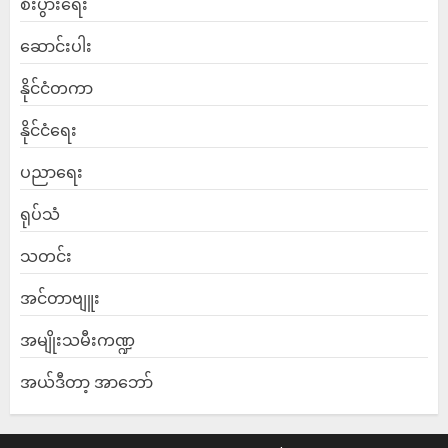
စီးပွားရေး
ဆောင်းပါး
နိုင်ငံတကာ
နိုင်ငံရေး
ပညာရေး
ရုပ်သံ
သတင်း
အင်တာဗျူး
အမျိုးသမီးကဏ္ဍ
အယ်ဒီတာ့ အာဘော်