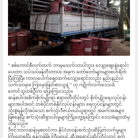
” စစ်ကောင်စီလက်ထက် ဘာမှမသက်သာပါဘူး။ လျော့ဈေးနဲ့ရောင်း
ပေးတာ သပ်သပ်ဖန်တီးတာပဲ။ အခုက တော်တော်များများစပါးရိတ်
ပြီးကြပြီ။ ကာလပေါက်ဈေးထက်လျော့ရောင်းလည်း နည်းနည်းပဲ
သက်သာမှာ။ ကြားမှာဖြတ်စားသူနဲ့ ” ဟု ကျိုက်လက်ဒေသခံ
တောင်သူတစ်ဦးက ပြောကြားသည်။
ဆန်စပါးအဓိကစိုက်ပျိုးရာ ဧရာဝတီတိုင်းတွင် စိုက်ပျိုးရေးလုပ်ငန်း
များအပါအဝင် တစ်ပိုင်တစ်နိုင်လုပ်ငန်းများ၊ ရေလုပ်ငန်းများတွင်
သုံးစွဲရန်လိုအပ်သော စက်သုံးဒီဇယ်ဝယ်ယူရာတွင် အခက်အခဲများ
ဖြစ်နေပြီး စက်သုံးဆီရှားပါးမှုများကြုံတွေ့ရကြောင်း ဒေသခံများထံမှ
သိရသည်။
ဒီဇင်ဘာလဆန်းမှစတင်ကာ နိုင်ငံတဝန်းစက်သုံးဆီပြတ်လက်မှုများ
ကြုံတွေ့ရပြီး ရန်ကုန်မြို့ကြီးမှာပင် ဆီအရောင်းဆိုင်တိုင်းတွင် စက်