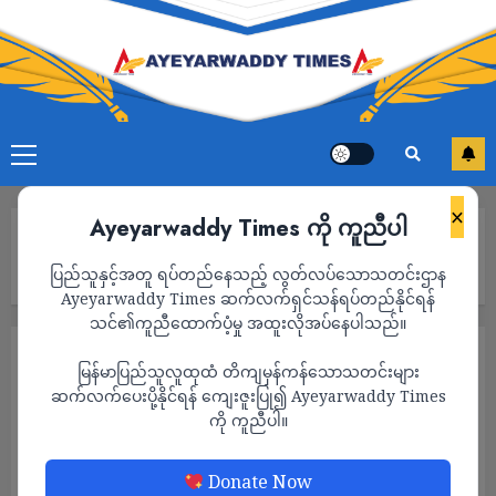
×
Ayeyarwaddy Times ကို ကူညီပါ
Home
နွေစပါးစိုက်ပျိုးရာသီအတွက် စက်သုံးဆီဝယ်ယူနိုင်ရန်စီစဉ်ပေးမည်ဟု
ပြည်သူနှင့်အတူ ရပ်တည်နေသည့် လွတ်လပ်သောသတင်းဌာန
ဆန်စပါးအသင်းထုတ်ပြန်
Ayeyarwaddy Times ဆက်လက်ရှင်သန်ရပ်တည်နိုင်ရန်
သင်၏ကူညီထောက်ပံ့မှု အထူးလိုအပ်နေပါသည်။
သတင်း
မြန်မာပြည်သူလူထုထံ တိကျမှန်ကန်သောသတင်းများ
နွေစပါးစိုက်ပျိုးရာသီအတွက် စက်သုံးဆီဝယ်ယူ
ဆက်လက်ပေးပို့နိုင်ရန် ကျေးဇူးပြု၍ Ayeyarwaddy Times
ကို ကူညီပါ။
နိုင်ရန်စီစဉ်ပေးမည်ဟု ဆန်စပါးအသင်းထုတ်
ပြန်
Donate Now