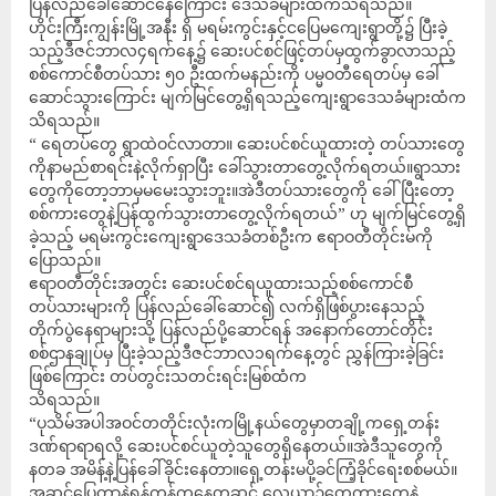
ပြန်လည်ခေါ်ဆောင်နေကြောင်း ဒေသခံများထံကသိရသည်။
ဟိုင်းကြီးကျွန်းမြို့အနီး ရှိ မရမ်းကွင်းနှင့်ငပြေမကျေးရွာတို့၌ ပြီးခဲ့
သည့်ဒီဇင်ဘာလ၄ရက်နေ့၌ ဆေးပင်စင်ဖြင့်တပ်မှထွက်ခွာလာသည့်
စစ်ကောင်စီတပ်သား ၅၀ ဦးထက်မနည်းကို ပမ္မဝတီရေတပ်မှ ခေါ်
ဆောင်သွားကြောင်း မျက်မြင်တွေ့ရှိရသည့်ကျေးရွာဒေသခံများထံက
သိရသည်။
“ ရေတပ်တွေ ရွာထဲဝင်လာတာ။ ဆေးပင်စင်ယူထားတဲ့ တပ်သားတွေ
ကိုနာမည်စာရင်းနဲ့လိုက်ရှာပြီး ခေါ်သွားတာတွေ့လိုက်ရတယ်။ရွာသား
တွေကိုတော့ဘာမှမမေးသွားဘူး။အဲဒီတပ်သားတွေကို ခေါ်ပြီးတော့
စစ်ကားတွေနဲ့ပြန်ထွက်သွားတာတွေ့လိုက်ရတယ်” ဟု မျက်မြင်တွေ့ရှိ
ခဲ့သည့် မရမ်းကွင်းကျေးရွာဒေသခံတစ်ဦးက ဧရာဝတီတိုင်းမ်ကို
ပြောသည်။
ဧရာဝတီတိုင်းအတွင်း ဆေးပင်စင်ရယူထားသည့်စစ်ကောင်စီ
တပ်သားများကို ပြန်လည်ခေါ်ဆောင်၍ လက်ရှိဖြစ်ပွားနေသည့်
တိုက်ပွဲနေရာများသို့ ပြန်လည်ပို့ဆောင်ရန် အနောက်တောင်တိုင်း
စစ်ဌာနချုပ်မှ ပြီးခဲ့သည့်ဒီဇင်ဘာလ၁ရက်နေ့တွင် ညွှန်ကြားခဲ့ခြင်း
ဖြစ်ကြောင်း တပ်တွင်းသတင်းရင်းမြစ်ထံက
သိရသည်။
“ပုသိမ်အပါအဝင်တတိုင်းလုံးကမြို့နယ်တွေမှာတချို့ကရှေ့တန်း
ဒဏ်ရာရာရလို့ ဆေးပင်စင်ယူတဲ့သူတွေရှိနေတယ်။အဲဒီသူတွေကို
နတခ အမိန့်နဲ့ပြန်ခေါ်ခိုင်းနေတာ။ရှေ့တန်းမပို့ခင်ကြံ့ခိုင်ရေးစစ်မယ်။
အဆင်ပြေတာနဲ့ရန်ကုန်ကနေတဆင့် လေယာဉ်တွေကားတွေနဲ့