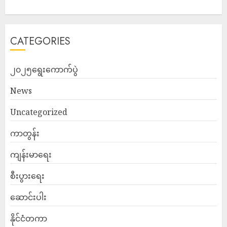
CATEGORIES
၂၀၂၅ရွေးကောက်ပွဲ
News
Uncategorized
ကာတွန်း
ကျန်းမာရေး
စီးပွားရေး
ဆောင်းပါး
နိုင်ငံတကာ