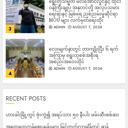
ရွေးတုသမ္မတ မင်းအောင်လှိုင်နှင့် ထိုင်း
ဝန်ကြီးချုပ် အနုတင်တို့ အလုပ်သမား
ရေးရာနှင့် မြစ်ရေ ညစ်ညမ်းမှုဆိုင်ရာ
MOU များ လက်မှတ်ရေးထိုး
ADMIN
AUGUST 7, 2026
3
လေးမျက်နှာတွင် တာကျိုးပြီး ၆ ရက်
အကြာမှ ရွေးတုစစ်အစိုးရ
အစည်းအဝေးထိုင်
ADMIN
AUGUST 7, 2026
4
RECENT POSTS
ဟားခါးမြို့တွင် ဗုံးကွဲ၍ အရပ်သား ၅၀ နီးပါး ဖမ်းဆီးစစ်ဆး
အထွေထွေကုန်ဈေးနှုန်းများ မြင့်တက်လာချိန်တွင် ဆန်