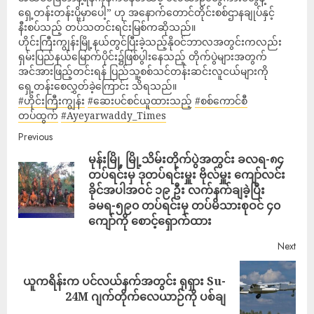
ရှေ့တန်းတန်းပို့မှာပေါ့” ဟု အနောက်တောင်တိုင်းစစ်ဌာနချုပ်နှင့်
နီးစပ်သည့် တပ်သတင်းရင်းမြစ်ကဆိုသည်။
ဟိုင်းကြီးကျွန်းမြို့နယ်တွင်ပြီးခဲ့သည့်နိုဝင်ဘာလအတွင်းကလည်း
ရှမ်းပြည်နယ်မြောက်ပိုင်း၌ဖြစ်ပွါးနေသည့် တိုက်ပွဲများအတွက်
အင်အားဖြည့်တင်းရန် ပြည်သူ့စစ်သင်တန်းဆင်းလူငယ်များကို
ရှေ့တန်းစေလွှတ်ခဲ့ကြောင်း သိရသည်။
#ဟိုင်းကြီးကျွန်း
#ဆေးပင်စင်ယူထားသည့်
#စစ်ကောင်စီ
တပ်ထွက်
#Ayeyarwaddy_Times
Previous
မုန်းမြို့ မြို့သိမ်းတိုက်ပွဲအတွင်း ခလရ-၈၄
တပ်ရင်းမှ ဒုတပ်ရင်းမှူး ဗိုလ်မှူး ကျော်လင်း
ခိုင်အပါအဝင် ၁၉ ဦး လက်နက်ချခဲ့ပြီး
ခမရ-၅၉၀ တပ်ရင်းမှ တပ်မိသားစုဝင် ၄၀
ကျော်ကို စောင့်ရှောက်ထား
Next
ယူကရိန်းက ပင်လယ်နက်အတွင်း ရုရှား Su-
24M ဂျက်တိုက်လေယာဉ်ကို ပစ်ချ