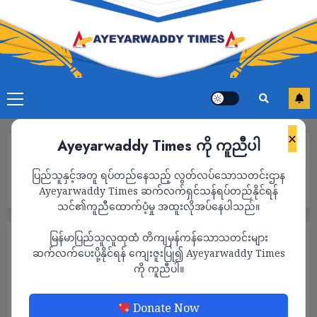
×
Ayeyarwaddy Times ကို ကူညီပါ
Home
ဆေးပင်စင်ယူထားသည့် တပ်သားသူ၅၀ဦးထက်မနည်းကို တိုက်ပွဲ
ပြည်သူနှင့်အတူ ရပ်တည်နေသည့် လွတ်လပ်သောသတင်းဌာန
ဖြစ်ပွားရာဒေသများသို့စေလွှတ်ရန် စစ်ကောင်စီတပ်မှပြန်လည်ခေါ်
ဆောင်
Ayeyarwaddy Times ဆက်လက်ရှင်သန်ရပ်တည်နိုင်ရန်
သင်၏ကူညီထောက်ပံ့မှု အထူးလိုအပ်နေပါသည်။
မြန်မာပြည်သူလူထုထံ တိကျမှန်ကန်သောသတင်းများ
သတင်း
ဆက်လက်ပေးပို့နိုင်ရန် ကျေးဇူးပြု၍ Ayeyarwaddy Times
ဆေးပင်စင်ယူထားသည့် တပ်သားသူ၅၀ဦး
ကို ကူညီပါ။
ထက်မနည်းကို တိုက်ပွဲဖြစ်ပွားရာဒေသများသို့
စေလွှတ်ရန် စစ်ကောင်စီတပ်မှပြန်လည်ခေါ်
Donate Now