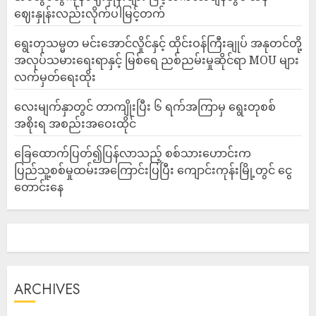
ဈေးနှုန်းလည်းလိုက်ပါမြင့်တက်
ရွေးတုသမ္မတ မင်းအောင်လှိုင်နှင့် ထိုင်းဝန်ကြီးချုပ် အနုတင်တို့
အလုပ်သမားရေးရာနှင့် မြစ်ရေ ညစ်ညမ်းမှုဆိုင်ရာ MOU များ
လက်မှတ်ရေးထိုး
လေးမျက်နှာတွင် တာကျိုးပြီး ၆ ရက်အကြာမှ ရွေးတုစစ်
အစိုးရ အစည်းအဝေးထိုင်
ခြေထောက်ပြတ်၍ပြန်လာသည့် စစ်သားဟောင်းက
ပြည်သူ့စစ်မှုထမ်းအကြောင်းပြပြီး ကျောင်းကုန်းမြို့တွင် ငွေ
တောင်းနေ
ARCHIVES