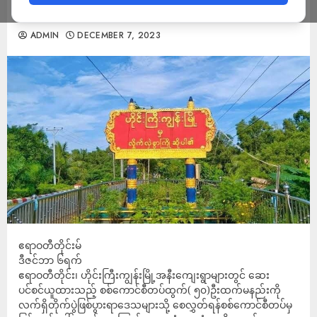
ဆောင်
ADMIN
DECEMBER 7, 2023
ဧရာဝတီတိုင်းမ်
ဒီဇင်ဘာ ၆ရက်
ဧရာဝတီတိုင်း၊ ဟိုင်းကြီးကျွန်းမြို့အနီးကျေးရွာများတွင် ဆေး
ပင်စင်ယူထားသည့် စစ်ကောင်စီတပ်ထွက်( ၅၀)ဦးထက်မနည်းကို
လက်ရှိတိုက်ပွဲဖြစ်ပွားရာဒေသများသို့ စေလွှတ်ရန်စစ်ကောင်စီတပ်မှ