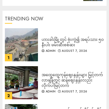
TRENDING NOW
ဟားခါးမြို့တွင် ဗုံးကွဲ၍ အရပ်သား ၅၀
နီးပါး ဖမ်းဆီးစစ်ဆး
ADMIN
AUGUST 7, 2026
1
အထွေထွေကုန်ဈေးနှုန်းများ မြင့်တက်
လာချိန်တွင် ဆန်ဈေးနှုန်းလည်း
လိုက်ပါမြင့်တက်
ADMIN
AUGUST 7, 2026
2