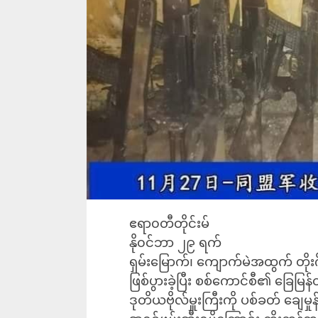
ဧရာ၀တီတိုင်းမ်
နို၀င်ဘာ ၂၉ ရက်
ရှမ်းမြောက်၊ ကျောက်မဲအထွက် တိုးဂ
ဖြစ်ပွားခဲ့ပြီး စစ်ကောင်စီ၏ ခြေမြန
ဒုတိယဗိုလ်မှူးကြီးကို ပစ်ခတ် ချေမှုန