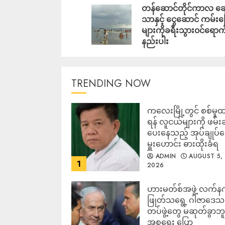
တန်ဆောင်တိုင်ကာလ ချေ
သာနှင့် ငွေဆောင် ကမ်းခ
များကိုခရီးသွား၀င်ရောက်
နည်းပါး
TRENDING NOW
ကလေးမြို့တွင် စစ်မှုထ
ရန် လူငယ်များကို ဖမ်း
ပေးနေသည့် အုပ်ချုပ်
မှူးဟောင်း ဓားထိုးခံရ
ADMIN
AUGUST 5,
1
2026
ဟားမတ်စ်အဖွဲ့ လက်န
ဖြုတ်သရွေ့ ဂါဇာဒေသ
တပ်ဖွဲ့တွေ မဆုတ်ခွာဘူး
အစ္စရေး ပြော