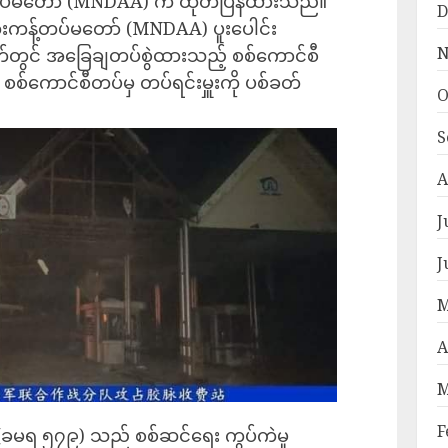
့်တပ်မတော် (MNDAA) က ထုတ်ပြန်ထားသည်။
D
ုးကန့်တပ်မတော် (MNDAA) ပူးပေါင်း
N
တွင် အခြေချတပ်စွဲထားသည့် စစ်ကောင်စီ
 စစ်ကောင်စီတပ်မှ တပ်ရင်းမှူးကို ပစ်ခတ်
O
S
A
J
J
M
A
M
F
်း (ခမရ ၅၇၉) သည် စစ်ဆင်ရေး ကွပ်ကဲမှု