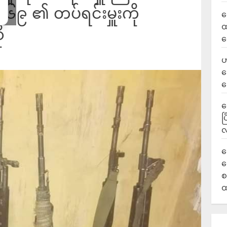
း-၆၉ ၏ တပ်ရင်းမှူးကို
လ
ထ
ု
ရ
ဟ
ဒ
ပ
‎
ပ
လ
ရ
လ
စ
ထ