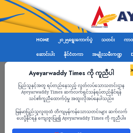
HOME
၂၀၂၅ရွေးကောက်ပွဲ
သတင်း
ကာတွ
ဆောင်းပါး
နိုင်ငံတကာ
အမျိုးသမီးကဏ္ဍ
Ayeyarwaddy Times ကို ကူညီပါ
Home
ကျောက်မဲတိုက်ပွဲတွင် စစ်ကောင်စီတပ်၏ ခမရ-၅၇
ပြည်သူနှင့်အတူ ရပ်တည်နေသည့် လွတ်လပ်သောသတင်းဌာန
Ayeyarwaddy Times ဆက်လက်ရှင်သန်ရပ်တည်နိုင်ရန်
သင်၏ကူညီထောက်ပံ့မှု အထူးလိုအပ်နေပါသည်။
သတင်း
မြန်မာပြည်သူလူထုထံ တိကျမှန်ကန်သောသတင်းများ ဆက်လက်
ကျောက်မဲတိုက်ပွဲတွ
ပေးပို့နိုင်ရန် ကျေးဇူးပြု၍ Ayeyarwaddy Times ကို ကူညီပါ။
ခမရ-၅၇၉ မှ တပ်ရင်းမှ