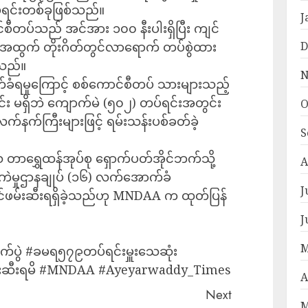
ရင်းတစ်ခုဖြစ်သည်။
J
်စီတပ်သည် အင်အား ၁၀၀ နီးပါးရှိပြီး ကျင်
D
အထွက် တိုးဂိတ်တွင်လာရောက် တပ်စွဲထား
ရသည်။
N
က်ခံရမှုကြောင့် စစ်ကောင်စီတပ် သားများသည့်
င်း မရှိဘဲ ကျောက်မဲ (၅၀၂) တပ်ရင်းအတွင်း
O
ု့ လက်နက်ကြီးများဖြင့် ရမ်းသန်းပစ်ခတ်ခဲ့
S
သ တာရွှေထန်အုပ်စု ရှောက်ပတ်အိုင်ဘက်သို့
A
ဲမှုဌာနချုပ် (၁၆) လက်အောက်ခံ
J
ှင်ဖမ်းဆီးရရှိခဲ့သည်ဟု MNDAA က ထုတ်ပြန်
J
M
ိုက်ပွဲ #ခမရ၅၇၉တပ်ရင်းမှူးသေဆုံး
ဖမ်းဆီးရမိ #MNDAA #Ayeyarwaddy_Times
A
Next
M