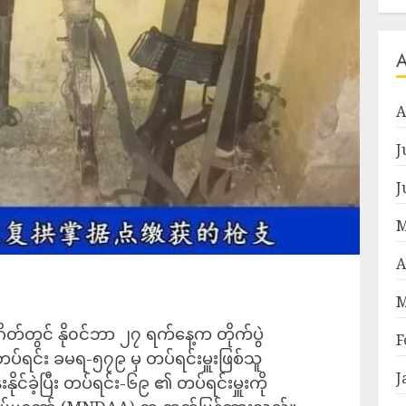
A
J
J
M
A
M
ိတ်တွင် နို၀င်ဘာ ၂၇ ရက်နေ့က တိုက်ပွဲ
F
်တပ်ရင်း ခမရ-၅၇၉ မှ တပ်ရင်းမှူးဖြစ်သူ
J
်းနိုင်ခဲ့ပြီး တပ်ရင်း-၆၉ ၏ တပ်ရင်းမှူးကို