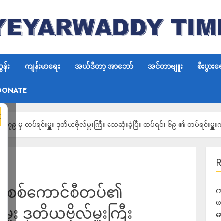
န်း
ကျန်းမာရေး
အယ်ဒီတာ့ အာဘော်
အင်တာဗျူး
စီးပွားရ
DONATE
×
၉ မှ တပ်ရင်းမှူး ဒုတိယဗိုလ်မှူးကြီး သေဆုံးခဲ့ပြီး တပ်ရင်း-၆၉ ၏ တပ်ရင်းမှူးက
င် စစ်ကောင်စီတပ်၏
က
ဖ
ူး ဒုတိယဗိုလ်မှူးကြီး
ဓ