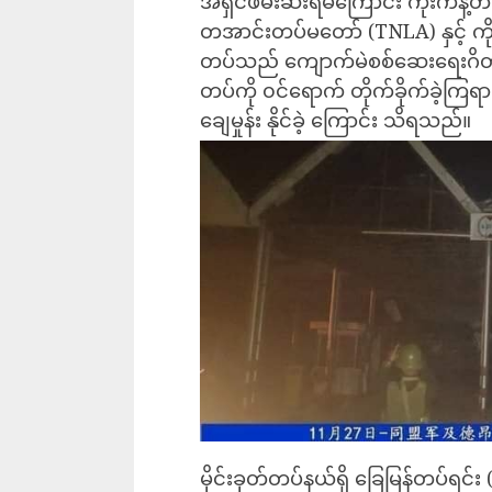
အရှင်ဖမ်းဆီးရမိကြောင်း ကိုးကန
တအာင်းတပ်မတော် (TNLA) နှင့် ကိ
တပ်သည် ကျောက်မဲစစ်ဆေးရေးဂိတ်
တပ်ကို ၀င်ရောက် တိုက်ခိုက်ခဲ့ကြရာ
ချေမှုန်း နိုင်ခဲ့ ကြောင်း သိရသည်။
မိုင်းခုတ်တပ်နယ်ရှိ ခြေမြန်တပ်ရင