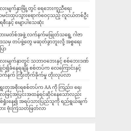
ေးမျက်နှာမြို့တွင် ရေဘေးကူညီရေး
မင်းထုပ်သွားရောက်ဝေငှသည့် လူငယ်တစ်ဦး
ေစီးနှင့် မျောပါသေဆုံး
ားမတ်စ်အဖွဲ့ လက်နက်မဖြုတ်သရွေ့ ဂါဇာ
ေသမှ တပ်ဖွဲ့တွေ မဆုတ်ခွာဘူးလို့ အစ္စရေး
ြော
လေးမျက်နှာတွင် သဘာဝဘေးနှင့် စစ်ဘေးဒဏ်
ြိုင်၍ခံနေရချိန် စစ်တပ်က လေကြောင်းနှင့်
က်နက် ကြီးတိုက်ခိုက်မှု တိုးလုပ်လာ
ွေးတုအစိုးရစစ်တပ်က AA ကို ကြည်း၊ ရေ၊
ေဖြင့်အပြင်းအထန်ရင်ဆိုင်နေသော်လည်း
စ်ရှုံးနေ၍ အရပ်သားပြည်သူကို ရည်ရွယ်ချက်
ား ဗုံးကြဲသတ်ဖြတ်လာ