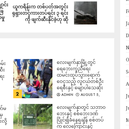
ာင်း
ယူကရိန်းက တစ်ပတ်အတွင်း
ြေ
F
ရုရှားတင့်ကားတပ်ရင်း ၃ ရင်း
မှု
ကို ဖျက်ဆီးနိုင်ခဲ့ဟု ဆို
J
D
N
O
လေးမျက်နှာမြို့တွင်
မ်း
ရေဘေးကူညီရေး
ဆီး
S
ထမင်းထုပ်သွားရောက်
ရေး
ဝေငှသည့် လူငယ်တစ်ဦး
A
ရေစီးနှင့် မျောပါသေဆုံး
2
ADMIN
AUGUST 5,
J
2026
‎လေးမျက်နှာတွင် သဘာဝ
J
က်မ
ဘေးနှင့် စစ်ဘေးဒဏ်
မှ
ပြိုင်၍ခံနေရချိန် စစ်တပ်
M
လို့
က လေကြောင်းနှင့်