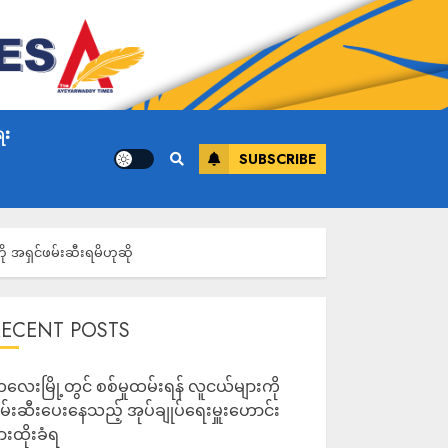
ေး
SUBSCRIBE
ို အရှင်ဖမ်းဆီးရမိဟုဆို
RECENT POSTS
လေးမြို့တွင် စစ်မှုထမ်းရန် လူငယ်များကို
မ်းဆီးပေးနေသည့် အုပ်ချုပ်ရေးမှူးဟောင်း
ားထိုးခံရ