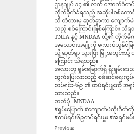
ဌာနချုပ် ၁၄ ၏ လက် အောက်ခံတပ်
တိုက်ခိုက်ခံရသည့် အဆိုပါစစ်ကောင
သီ တံတားမှ ဆုတ်ခွာကာ ကျောက်မဲ
သည့် စစ်ကြောင်းဖြစ်ကြောင်း သိ
TNLA နှင့် MNDAA တို့၏ တိုက်ခို
အလောင်းအချို့ကို ကောက်ယူနိုင်ခြ
သို့ ဆုတ်ခွာ သွားပြီး မြို့အတွင်းသိ
ကြောင်း သိရသည်။
အလားတူ ရှမ်းမြောက်ရှိ ရှီးရှမ်းဒေ
ထွက်ပြေးလာသည့် စစ်ဆင်ရေးကွပ်က
တပ်ရင်း-၆၉ ၏ တပ်ရင်းမှူးကို အရ
ထားသည်။
ဓာတ်ပုံ- MNDAA
#ရှမ်းမြောက် #ကျောက်မဲတိုးဂိတ်တ
#တပ်ရင်း၆၉တပ်ရင်းမှူး #အရှင်
Previous