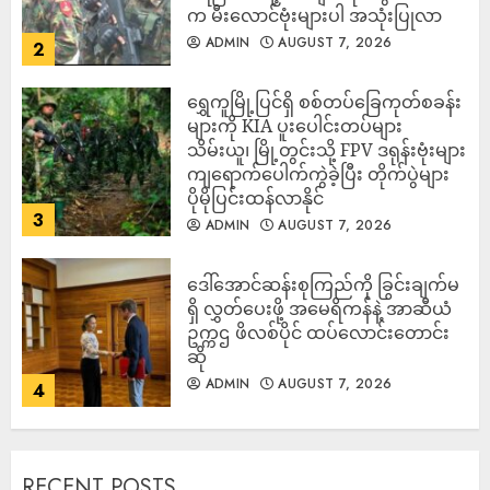
က မီးလောင်ဗုံးများပါ အသုံးပြုလာ
ADMIN
AUGUST 7, 2026
2
‎ရွှေကူမြို့ပြင်ရှိ စစ်တပ်ခြေကုတ်စခန်း
များကို KIA ပူးပေါင်းတပ်များ
သိမ်းယူ၊ မြို့တွင်းသို့ FPV ဒရုန်းဗုံးများ
ကျရောက်ပေါက်ကွဲခဲ့ပြီး တိုက်ပွဲများ
ပိုမိုပြင်းထန်လာနိုင်
3
ADMIN
AUGUST 7, 2026
ဒေါ်အောင်ဆန်းစုကြည်ကို ခြွင်းချက်မ
ရှိ လွှတ်ပေးဖို့ အမေရိကန်နဲ့ အာဆီယံ
ဥက္ကဌ ဖိလစ်ပိုင် ထပ်လောင်းတောင်း
ဆို
ADMIN
AUGUST 7, 2026
4
RECENT POSTS