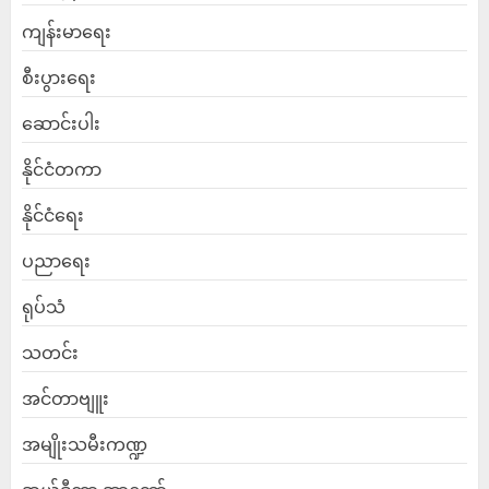
ကျန်းမာရေး
စီးပွားရေး
ဆောင်းပါး
နိုင်ငံတကာ
နိုင်ငံရေး
ပညာရေး
ရုပ်သံ
သတင်း
အင်တာဗျူး
အမျိုးသမီးကဏ္ဍ