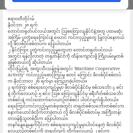
ADMIN
NOVEMBER 29, 2023
ဧရာဝတီတိုင်းမ်
နိုဝင်ဘာ ၂၈ ရက်
တောင်တရုတ်ပင်လယ်အတွင်း ဩစတြေးလျနိုင်ငံနဲ့အတူ ပထမဆုံး
အကြိမ် ပူးတွဲရေကြောင်းနဲ့ ဝေဟင် ကင်းလှည့်မှုတွေ ပြုလုပ်နေတယ်
လို့ ဖိလစ်ပိုင်စစ်တပ်က ပြောပါတယ်။
၂ နိုင်ငံကြား ပူတွဲကင်းလှည့်မှုတွေဟာ တောင်တရုတ်ပင်လယ်
အတွင်း ရန်လိုလာတဲ့ တရုတ်နိုင်ငံကို ထိန်းကျောင်းဖို့ ကြိုးပမ်းမှုတစ်
ခုဖြစ်တယ်လို့ ဆိုပါတယ်။
တိုင်းပြည်ရဲ့ အထူးသီးသန့်ဇုန်အတွင်း ‘Maritime Cooperative
Activity’ ကင်းလှည့်စောင့်ကြပ်မှု စတင် ကြောင်း ဖိလစ်ပိုင်စစ်တပ်
က နိုဝင်ဘာလ ၂၆ ရက်မှာ ကြေညာခဲ့ပါတယ်။
၃ ရက်ကြာ စစ်ရေးလေ့ကျင့်မှုမှာ ဖိလစ်ပိုင်နိုင်ငံမှ စစ်သင်္ဘော ၄ စင်း
နဲ့ တိုက်လေယာဉ် ၅ စင်း၊ ဩစ တြေးလျနိုင်ငံမှ ဖရီးဂိတ်စစ်သင်္ဘော
တစ်စင်းနဲ့ ကင်းထောက်လေယာဉ်တစ်စင်း ပါဝင်လျက်ရှိပါတယ်။
ရေကြောင်းကင်းလှည့်မှုတစ်ခုအတွင်း တရုတ်စစ်သင်္ဘောတစ်စင်းက
နောက်ယောင်ခံလိုက်လာခဲ့တယ် လို့ ဖိလစ်ပိုင်စစ်တပ်မှ အကြီးတန်း
တာဝန်ရှိသူတစ်ဉီးက ပြောပါတယ်။
တနင်္ဂနွေနေ့မနက်ပိုင်းက စစ်ရေးလေ့ကျင့်မှုမှာပါဝင်နေတဲ့ ဖိလစ်ပိုင်
လေယာဉ်တစ်စင်းကို တရုတ်ဂျက် တိုက်လေယာဉ် ၂ စင်းက