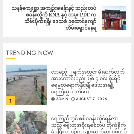
သနန်ကျေးရွာ အကျဥ်းစခန်းနှင့် သည်းတပ်
စခန်းတို့ကို KNA နှင့် တမူး PDF က
သိမ်းပိုက်ရရှိ၊ ဒေသခံ ၁ထောင်ကျော်
တိမ်းရှောင်နေရ
TRENDING NOW
လာမည့် ၂ ရက်အတွင်း မိုးဆက်လက်
အားကောင်းမည်၊ မြစ် ၄ စင်း စိုးရိမ်
ရေမှတ်ရောက်နိုင်၍ ဒေသအချို့
ရေကြီးမှု သတိပေး
ADMIN
AUGUST 7, 2026
1
ရေကြည်တွင် စစ်စခန်းထိုင်ရန်လာ
သည့် ရွေးတုအစိုးရစစ်တပ် တိုက်ခိုက်
ခံရပြီး ကစဉ့်ကလျားဆုတ်ခွာ၊ စစ်တပ်