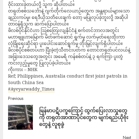
ဝိုင်းထားခဲ့တယ်လို့ သူက ဆိုပါတယ်။
တရုတ်စစ်သင်္ဘောနဲ့ ဂျက်တိုက်လေယာဉ်တွေက အန္တရာယ်များသော
ချည်းကပ်မှု၊ ရေဒီယိုသတိပေးချက် တော့ မပြုလုပ်ခဲ့ဘူးလို့ အဆိုပါ
တာဝန်ရှိသူက ဆက်ပြောပါတယ်။
ဖိလစ်ပိုင်နိုင်ငံဟာ ဩစတြေးလျနိုင်ငံနဲ့ စက်တင်ဘာလအတွင်း
မဟာဗျူဟာမြောက် မိတ်ဖက်ဆောင် ရွက်မှု လက်မှတ်ရေးထိုးကာ
လုံခြုံရေးဆိုင်ရာ ပူးပေါင်းဆောင်ရွက်မှု တိုးမြှင့်လျက်ရှိပါတယ်။
ဖိလစ်ပိုင်စစ်တပ်ဟာ ပြီးခဲ့တဲ့သီတင်းပတ်က တောင်တရုတ်ပင်လယ်နဲ့
အခြားဒေသတွေအတွင်း အမေရိ ကန်စစ်တပ်နဲ့ ၃ ရက်ကြာ ပူးတွဲ
ကင်းလှည့်မှုတွေ ပြုလုပ်ခဲ့ပါတယ်။
ကိုးကား – NHK
Ref; Philippines, Australia conduct first joint patrols in
South China Sea
#Ayeyarwaddy_Times
Previous
မြန်မာပဋိပက္ခကြောင့် ထွက်ပြေးလာသူတွေ
ကို တရုတ်အာဏာပိုင်တွေက မျက်ရည်ယိုဗုံး
တွေနဲ့ လူစုခွဲ
Next