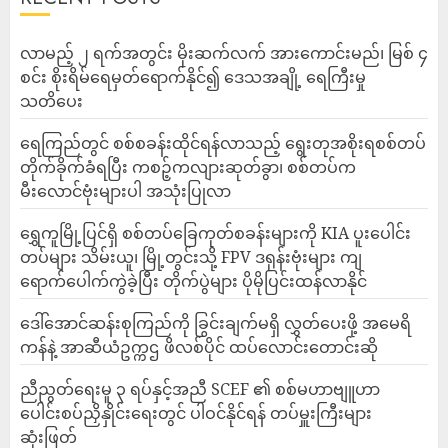
လာမည့် ၂ ရက်အတွင်း မိုးဆက်လက် အားကောင်းမည်၊ မြစ် ၄
စင်း စိုးရိမ်ရေမှတ်ရောက်နိုင်၍ ဒေသအချို့ ရေကြီးမှု
သတိပေး
ရေကြည်တွင် စစ်စခန်းထိုင်ရန်လာသည့် ရွေးတုအစိုးရစစ်တပ်
တိုက်ခိုက်ခံရပြီး ကစဉ့်ကလျားဆုတ်ခွာ၊ စစ်တပ်က
မီးလောင်ဗုံးများပါ အသုံးပြုလာ
‎ရွှေကူမြို့ပြင်ရှိ စစ်တပ်ခြေကုတ်စခန်းများကို KIA ပူးပေါင်း
တပ်များ သိမ်းယူ၊ မြို့တွင်းသို့ FPV ဒရုန်းဗုံးများ ကျ
ရောက်ပေါက်ကွဲခဲ့ပြီး တိုက်ပွဲများ ပိုမိုပြင်းထန်လာနိုင်
ဒေါ်အောင်ဆန်းစုကြည်ကို ခြွင်းချက်မရှိ လွှတ်ပေးဖို့ အမေရိ
ကန်နဲ့ အာဆီယံဥက္ကဌ ဖိလစ်ပိုင် ထပ်လောင်းတောင်းဆို
ညီညွတ်ရေးမူ ၃ ရပ်နှင့်အညီ SCEF ၏ စစ်မဟာဗျူဟာ
ပေါင်းစပ်ညှိနှိုင်းရေးတွင် ပါဝင်နိုင်ရန် တပ်မှူးကြီးများ
ဆုံးဖြတ်