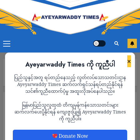
×
Ayeyarwaddy Times ကို ကူညီပါ
Home
ဖိလစ်ပိုင်နဲ့ဩစတြေးလျတို့ တောင်တရုတ်ပင်လယ်အတွင်း ပထမဆုံး
ပြည်သူနှင့်အတူ ရပ်တည်နေသည့် လွတ်လပ်သောသတင်းဌာန
အကြိမ် ပူးတွဲ ကင်းလှည့်မှုတွေ ပြုလုပ်
Ayeyarwaddy Times ဆက်လက်ရှင်သန်ရပ်တည်နိုင်ရန်
သင်၏ကူညီထောက်ပံ့မှု အထူးလိုအပ်နေပါသည်။
သတင်း
မြန်မာပြည်သူလူထုထံ တိကျမှန်ကန်သောသတင်းများ
ဖိလစ်ပိုင်နဲ့ဩစတြေးလျတို့ တောင်တရုတ်
ဆက်လက်ပေးပို့နိုင်ရန် ကျေးဇူးပြု၍ Ayeyarwaddy Times
ကို ကူညီပါ။
ပင်လယ်အတွင်း ပထမဆုံးအကြိမ် ပူးတွဲ ကင်း
လှည့်မှုတွေ ပြုလုပ်
Donate Now