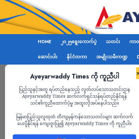
HOME
၂၀၂၅ရွေးကောက်ပွဲ
သတင်း
ကာတွ
ဆောင်းပါး
နိုင်ငံတကာ
အမျိုးသမီးကဏ္ဍ
Ayeyarwaddy Times ကို ကူညီပါ
Home
မြန်အောင်မြို့နယ် ကျေးရွာအချို့မှ အသက် ၁၈
ပြည်သူနှင့်အတူ ရပ်တည်နေသည့် လွတ်လပ်သောသတင်းဌာန
Ayeyarwaddy Times ဆက်လက်ရှင်သန်ရပ်တည်နိုင်ရန်
သင်၏ကူညီထောက်ပံ့မှု အထူးလိုအပ်နေပါသည်။
သတင်း
မြန်မာပြည်သူလူထုထံ တိကျမှန်ကန်သောသတင်းများ ဆက်လက်
မြန်အောင်မြို့နယ် 
ပေးပို့နိုင်ရန် ကျေးဇူးပြု၍ Ayeyarwaddy Times ကို ကူညီပါ။
နှစ် ပြည့်ပြီးသည့် လ