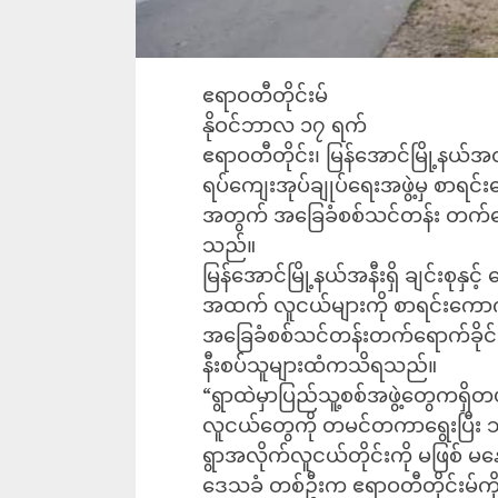
ဧရာဝတီတိုင်းမ်
နိုဝင်ဘာလ ၁၇ ရက်
ဧရာဝတီတိုင်း၊ မြန်အောင်မြို့နယ
ရပ်ကျေးအုပ်ချုပ်‌ရေးအဖွဲ့မှ စာရ
အတွက် အခြေခံစစ်သင်တန်း တက်‌ရ
သည်။
မြန်အောင်မြို့နယ်အနီးရှိ ချင်းစုန
အထက် လူငယ်များကို စာရင်းကော
အခြေခံစစ်သင်တန်းတက်‌ရောက်ခိုင်းန
နီးစပ်သူများထံကသိရသည်။
“ရွာထဲမှာပြည်သူ့စစ်အဖွဲ့တွေကရှ
လူငယ်တွေကို တမင်တကာ‌ရွေးပြီး 
ရွာအလိုက်လူငယ်တိုင်းကို မဖြစ် မ
ဒေသခံ တစ်ဦးက ဧရာဝတီတိုင်းမ်က