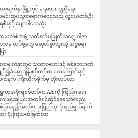
ေးမျက်နှာမြို့တွင် ရေဘေးကူညီရေး
မင်းထုပ်သွားရောက်ဝေငှသည့် လူငယ်တစ်ဦး
ေစီးနှင့် မျောပါသေဆုံး
ားမတ်စ်အဖွဲ့ လက်နက်မဖြုတ်သရွေ့ ဂါဇာ
ေသမှ တပ်ဖွဲ့တွေ မဆုတ်ခွာဘူးလို့ အစ္စရေး
ြော
လေးမျက်နှာတွင် သဘာဝဘေးနှင့် စစ်ဘေးဒဏ်
ြိုင်၍ခံနေရချိန် စစ်တပ်က လေကြောင်းနှင့်
က်နက် ကြီးတိုက်ခိုက်မှု တိုးလုပ်လာ
ွေးတုအစိုးရစစ်တပ်က AA ကို ကြည်း၊ ရေ၊
ေဖြင့်အပြင်းအထန်ရင်ဆိုင်နေသော်လည်း
စ်ရှုံးနေ၍ အရပ်သားပြည်သူကို ရည်ရွယ်ချက်
ား ဗုံးကြဲသတ်ဖြတ်လာ