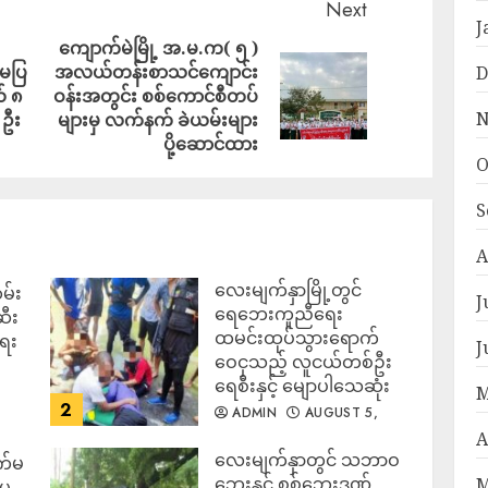
Next
J
ကျောက်မဲမြို့ အ.မ.က( ၅ )
်မပြ
အလယ်တန်းစာသင်ကျောင်း
D
် ၈
ဝန်းအတွင်း စစ်ကောင်စီတပ်
N
ဦး
များမှ လက်နက် ခဲယမ်းများ
ပို့ဆောင်ထား
O
S
A
လေးမျက်နှာမြို့တွင်
မ်း
J
ရေဘေးကူညီရေး
ဆီး
ထမင်းထုပ်သွားရောက်
ရေး
J
ဝေငှသည့် လူငယ်တစ်ဦး
ရေစီးနှင့် မျောပါသေဆုံး
M
2
ADMIN
AUGUST 5,
2026
A
‎လေးမျက်နှာတွင် သဘာဝ
က်မ
ဘေးနှင့် စစ်ဘေးဒဏ်
M
မှ