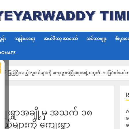
န်း
ကျန်းမာရေး
အယ်ဒီတာ့ အာဘော်
အင်တာဗျူး
စီးပွားရ
DONATE
×
 နှစ် ပြည့်ပြီးသည့် လူငယ်များကို ကျေးရွာလုံခြုံရေးအဖွဲ့အတွက် အခြေခံစစ်သင်တ
ကျေးရွာအချို့မှ အသက် ၁၈
က
ဖ
ူငယ်များကို ကျေးရွာ
ဓ