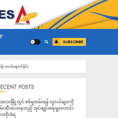
ေး
SUBSCRIBE
န်း တက်‌ရောက်ခိုင်း
RECENT POSTS
လေးမြို့တွင် စစ်မှုထမ်းရန် လူငယ်များကို
မ်းဆီးပေးနေသည့် အုပ်ချုပ်ရေးမှူးဟောင်း
ားထိုးခံရ