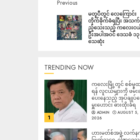
Previous
မတူပီတွင် လေကြောင်း
တိုက်ခိုက်ခံရပြီး အသက
ည့်သေးသည့် ကလေးငယ
ဦးအပါအဝင် ဒေသခံ ၁၃ 
သေဆုံး
TRENDING NOW
ကလေးမြို့တွင် စစ်မှုထ
ရန် လူငယ်များကို ဖမ်း
ပေးနေသည့် အုပ်ချုပ်
မှူးဟောင်း ဓားထိုးခံရ
ADMIN
AUGUST 5,
1
2026
ဟားမတ်စ်အဖွဲ့ လက်န
ဖြုတ်သရွေ့ ဂါဇာဒေသ