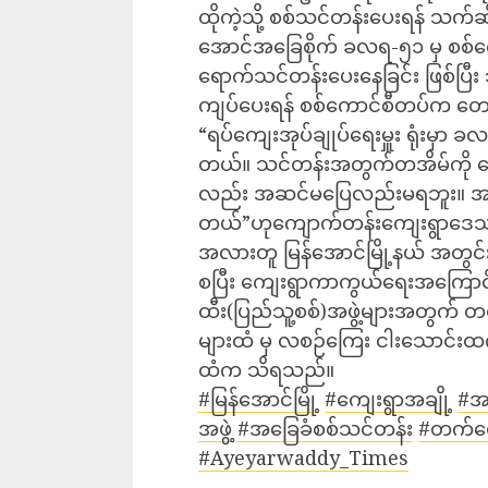
ထိုကဲ့သို့ စစ်သင်တန်းပေးရန် သက်ဆို
အောင်အခြေစိုက် ခလရ-၅၁ မှ စစ်
ရောက်သင်တန်းပေးနေခြင်း ဖြစ်ပြီး
ကျပ်ပေးရန် စစ်ကောင်စီတပ်က တေ
“ရပ်ကျေးအုပ်ချုပ်ရေးမှူး ရုံးမှ
တယ်။ သင်တန်းအတွက်တအိမ်ကို ငွေ
လည်း အဆင်မပြေလည်းမရဘူး။ အတင
တယ်”ဟုကျောက်တန်းကျေးရွာဒေ
အလားတူ မြန်အောင်မြို့နယ် အတွ
စပြီး ကျေးရွာကာကွယ်ရေးအကြောင်
ထီး(ပြည်သူ့စစ်)အဖွဲ့များအတွက် တရ
များထံ မှ လစဉ်ကြေး ငါးသောင်းထ
ထံက သိရသည်။
#မြန်အောင်မြို့
#ကျေးရွာအချို့
#အ
အဖွဲ့
#အခြေခံစစ်သင်တန်း
#တက်‌ရေ
#Ayeyarwaddy_Times