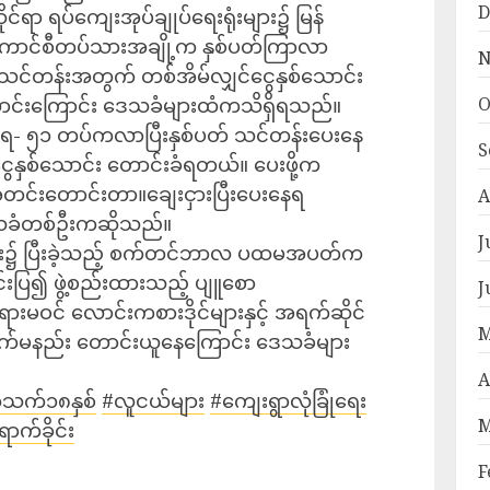
D
င်ရာ ရပ်ကျေးအုပ်ချုပ်ရေးရုံးများ၌ မြန်
ကောင်စီတပ်သားအချို့က နှစ်ပတ်ကြာလာ
N
 သင်တန်းအတွက် တစ်အိမ်လျှင်ငွေနှစ်သောင်း
ာင်းကြောင်း ဒေသခံများထံကသိရှိရသည်။
O
ာ ခလရ- ၅၁ တပ်ကလာပြီးနှစ်ပတ် သင်တန်းပေးနေ
S
နှစ်သောင်း တောင်းခံရတယ်။ ပေးဖို့က
်းတောင်းတာ။ချေးငှားပြီးပေးနေရ
A
သခံတစ်ဦးကဆိုသည်။
J
င်း၌ ပြီးခဲ့သည့် စက်တင်ဘာလ ပထမအပတ်က
းပြ၍ ဖွဲ့စည်းထားသည့် ပျူစော
J
ားမဝင် လောင်းကစားဒိုင်များနှင့် အရက်ဆိုင်
M
က်မနည်း တောင်းယူနေကြောင်း ဒေသခံများ
A
သက်၁၈နှစ်
#လူငယ်များ
#ကျေးရွာလုံခြုံရေး
M
ာက်ခိုင်း
F