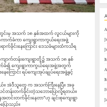
A
်အတွင်းမှ အသက် ၁၈ နှစ်အထက် လူငယ်များကို
င်းကောက်ခံကာ ကျေးရွာကာကွယ်ရေးအဖွဲ့
J
ောက်ခိုင်းနေကြောင်း ဒေသခံများထံကသိရ
J
ှင့် ကျောက်တန်းကျေးရွာတို့၌ အသက် ၁၈ နှစ်
M
က်ခံ၍ ကျေးရွာကာကွယ်ရေးအဖွဲ့အတွက်
A
ေကြောင်း ရပ်ကျေးအုပ်ချုပ်ရေးအဖွဲ့နှင့်
M
ိတယ်။ အဲဒီသူတွေ က အသက်ကြီးနေပြီ။ အခု
F
သင်တန်းတက်ခိုင်းတဲ့သဘောပြောလို့ရတယ်။
နေအတင်းတက်ခိုင်းနေတာ”ဟု ချင်းစုကျေးရွာ
J
ိုပြောသည်။