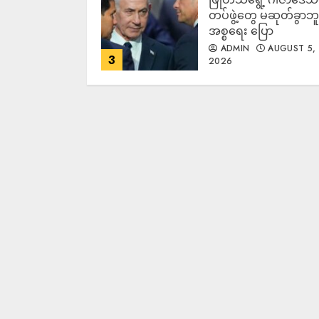
တပ်ဖွဲ့တွေ မဆုတ်ခွာဘူး
အစ္စရေး ပြော
ADMIN
AUGUST 5,
3
2026