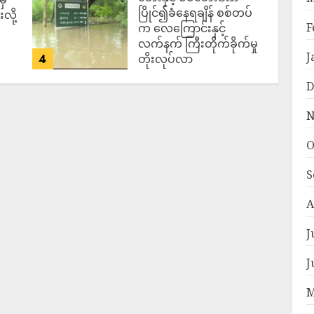
ပြိုင်၍ခံနေရချိန် စစ်တပ်
လို့
F
က လေကြောင်းနှင့်
လက်နက် ကြီးတိုက်ခိုက်မှု
J
4
တိုးလုပ်လာ
ADMIN
AUGUST 5,
D
2026
N
O
S
A
J
J
M