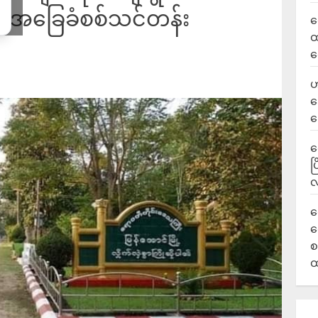
က် အခြေခံစစ်သင်တန်း
လ
ထ
ရ
ဟ
ဒ
ပ
‎
ပ
လ
ရ
လ
စ
ထ