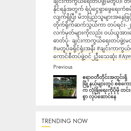
ချင်းကာကွယ်ရေးတပ်ဖွဲ့(မတူပီ)၊ 
နိုင်ရန်အတွက် ရံပုံငွေရှာဖွေရေးကံ
လျက်ရှိပြီး မိဘပြည်သူများအနေဖြ
တိုက်ရိုက်ဆက်သွယ်ကာ တပ်ရင်း-၂ အ
လက်မှတ်များကိုလည်း ဝယ်ယူအားပ
ဓာတ်ပုံ- ချင်းကာကွယ်ရေးတပ်ဖွဲ့(မ
#မတူပီခရိုင်ရုံးအနီး
#ချင်းကာကွယ်ရ
ကောင်စီတပ်ဖွဲ့ဝင်၂ဦးသေဆုံး
#Aye
Previous
ဧရာဝတီတိုင်းအတွင်းရှိ
မြို့နယ်များတွင် စစ်ကော
က လုံခြုံရေးကိုပိုမို တင်
စွာ လုပ်ဆောင်နေ
TRENDING NOW