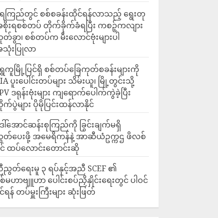
ေကြည်တွင် စစ်စခန်းထိုင်ရန်လာသည့် ရွေးတု
စိုးရစစ်တပ် တိုက်ခိုက်ခံရပြီး ကစဉ့်ကလျား
ုတ်ခွာ၊ စစ်တပ်က မီးလောင်ဗုံးများပါ
သုံးပြုလာ
ရွှေကူမြို့ပြင်ရှိ စစ်တပ်ခြေကုတ်စခန်းများကို
IA ပူးပေါင်းတပ်များ သိမ်းယူ၊ မြို့တွင်းသို့
PV ဒရုန်းဗုံးများ ကျရောက်ပေါက်ကွဲခဲ့ပြီး
ိုက်ပွဲများ ပိုမိုပြင်းထန်လာနိုင်
ေါ်အောင်ဆန်းစုကြည်ကို ခြွင်းချက်မရှိ
ွှတ်ပေးဖို့ အမေရိကန်နဲ့ အာဆီယံဥက္ကဌ ဖိလစ်
ိုင် ထပ်လောင်းတောင်းဆို
ီညွတ်ရေးမူ ၃ ရပ်နှင့်အညီ SCEF ၏
စ်မဟာဗျူဟာ ပေါင်းစပ်ညှိနှိုင်းရေးတွင် ပါဝင်
ိုင်ရန် တပ်မှူးကြီးများ ဆုံးဖြတ်