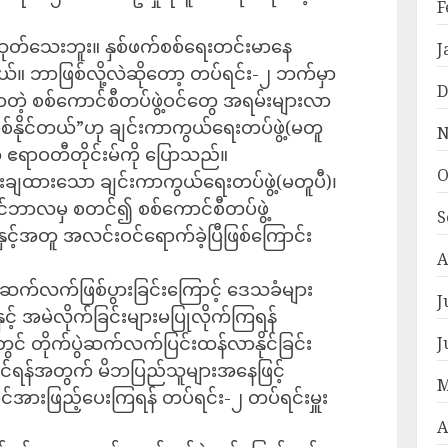
F
ုတ်သေးဘူး။ နှစ်ဖက်စစ်ရေးတင်းမာနေ
J
်တယ်။ ဘာဖြစ်လို့လဲဆိုတော့ တပ်ရင်း-၂ ဘက်မှာ
D
ဲ့ စစ်ကောင်စီတပ်ဖွဲ့ဝင်တွေ အရမ်းများလာ
်နိုင်တယ်”ဟု ချင်းကာကွယ်ရေးတပ်ဖွဲ့(မတူ
N
က ဧရာဝတီတိုင်းမ်ကို ပြောသည်။
O
်စခန်းချထားသော ချင်းကာကွယ်ရေးတပ်ဖွဲ့(မတူပီ)၊
်တင်ဘာလမှ စတင်၍ စစ်ကောင်စီတပ်ဖွဲ့
S
ှင့်အတူ အလင်းဝင်ရောက်ခဲ့ပြီဖြစ်ကြောင်း
A
ွဲဆက်လက်ဖြစ်ပွားခြင်းကြောင့် ‌‌ဒေသခံများ
J
င့် အမဲလိုက်ခြင်းများမပြုလိုက်ကြရန်
င် တိုက်ပွဲဆက်လက်ပြင်းထန်လာနိုင်ခြင်း
J
နိုင်ရန်အတွက် မိဘပြည်သူများအနေဖြင့်
M
်အားဖြည့်ပေးကြရန် တပ်ရင်း-၂ တပ်ရင်းမှူး
A