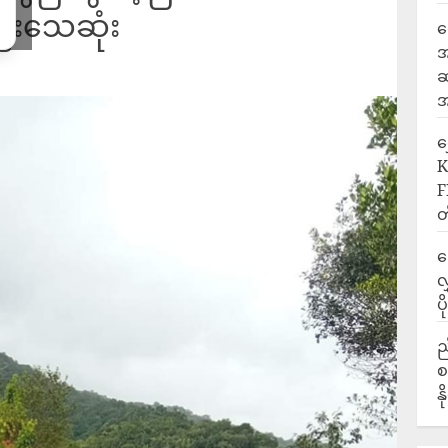
 ဦးသေဆုံး
ရ
အ
ဆ
အ
‎
K
F
တ
ဒ
လ
ပ
ည
စ
န