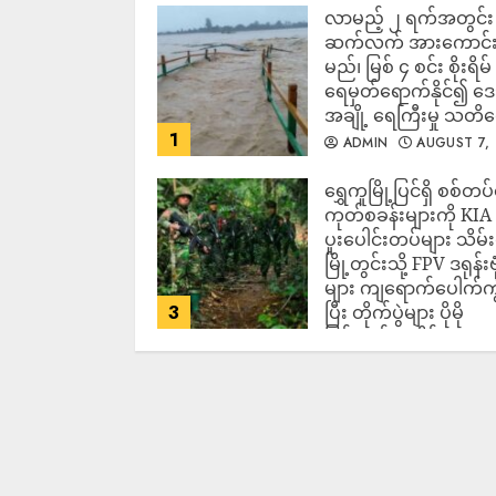
လာမည့် ၂ ရက်အတွင်း မ
ဆက်လက် အားကောင်
မည်၊ မြစ် ၄ စင်း စိုးရိမ်
ရေမှတ်ရောက်နိုင်၍ 
အချို့ ရေကြီးမှု သတိ
1
ADMIN
AUGUST 7,
2026
‎ရွှေကူမြို့ပြင်ရှိ စစ်တပ
ကုတ်စခန်းများကို KIA
ပူးပေါင်းတပ်များ သိမ်း
မြို့တွင်းသို့ FPV ဒရုန်းဗု
များ ကျရောက်ပေါက်ကွဲ
3
ပြီး တိုက်ပွဲများ ပိုမို
ပြင်းထန်လာနိုင်
ADMIN
AUGUST 7,
2026