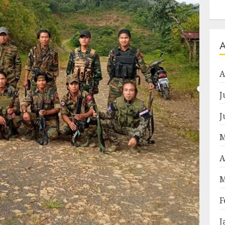
A
J
J
M
A
M
F
J