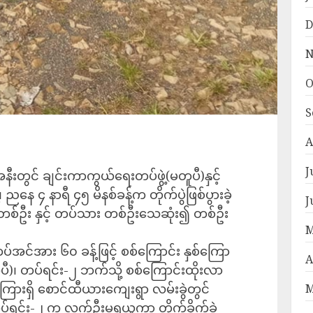
D
N
O
S
A
J
းအနီးတွင် ချင်းကာကွယ်ရေးတပ်ဖွဲ့(မတူပီ)နှင့်
နေ ၄ နာရီ ၄၅ မိနစ်ခန့်က တိုက်ပွဲဖြစ်ပွားခဲ့
J
ီးတစ်ဦး နှင့် တပ်သား တစ်ဦးသေဆုံး၍ တစ်ဦး
M
အင်အား ၆၀ ခန့်ဖြင့် စစ်ကြောင်း နှစ်ကြော
A
ူပီ)၊ တပ်ရင်း-၂ ဘက်သို့ စစ်ကြောင်းထိုးလာ
အကြားရှိ စောင်ထီယားကျေးရွာ လမ်းခွဲတွင်
M
ပ်ရင်း-၂ က လက်ဦးမှုရယူကာ တိုက်ခိုက်ခဲ့