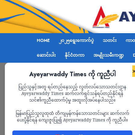
HOME
၂၀၂၅ရွေးကောက်ပွဲ
သတင်း
ကာတွ
ဆောင်းပါး
နိုင်ငံတကာ
အမျိုးသမီးကဏ္ဍ
Ayeyarwaddy Times ကို ကူညီပါ
Home
မတူပီခရိုင်ရုံးအနီးတွင် ချင်းကာကွယ်ရေးတပ်ဖွဲ့(
ပြည်သူနှင့်အတူ ရပ်တည်နေသည့် လွတ်လပ်သောသတင်းဌာန
Ayeyarwaddy Times ဆက်လက်ရှင်သန်ရပ်တည်နိုင်ရန်
သင်၏ကူညီထောက်ပံ့မှု အထူးလိုအပ်နေပါသည်။
သတင်း
မြန်မာပြည်သူလူထုထံ တိကျမှန်ကန်သောသတင်းများ ဆက်လက်
မတူပီခရိုင်ရုံးအနီး
ပေးပို့နိုင်ရန် ကျေးဇူးပြု၍ Ayeyarwaddy Times ကို ကူညီပါ။
တပ်ဖွဲ့(မတူပီ)နှင့် တိုက်