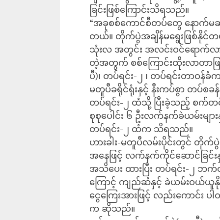
ခြင်းဖြစ်ကြောင်းသိရသည်။
“အခုစစ်ကောင်စီတပ်တွေ နောက်မဆ
တယ်။ တိုက်ပွဲအချိန်မရွေးဖြစ်နိုင
သုံးလ အတွင်း အလင်းဝင်ရောက်လာတ
တဲ့အတွက် စစ်ကြောင်းထိုးလာတာဖြစ
ပီ)၊ တပ်ရင်း-၂ ၊ တပ်ရင်းတာဝန်ခံ
မတူပီခရိုင်ရုံးနှင့် နီးကပ်စွာ တပ
တပ်ရင်း-၂ ထံသို့ ပြီးခဲ့သည့် စက
စုစုပေါင်း ၆ ဦးလက်နက်ခဲယမ်းများန
တပ်ရင်း-၂ ထံက သိရသည်။
ဟားခါး-မတူပီလမ်းပိုင်းတွင် တိုက်ပ
အနေဖြင့် လက်နက်ကိုင်ဆောင်ခြင်းနှ
အသိပေး ထားပြီး တပ်ရင်း-၂ ဘက်တွ
ကြောင့် ကျည်ဆံနှင့် ခဲယမ်းဝယ်ယူ
ငွေကြေးအားဖြင့် လည်းကောင်း ပါဝင
က ဆိုသည်။