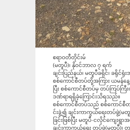
ဧရာဝတီတိုင်းမ်
(မတူပီ)၊ နိုဝင်ဘာလ ၇ ရက်
ချင်းပြည်နယ်၊ မတူပီခရိုင်၊ ခရိုင်ရုံ
စစ်ကောင်စီတပ်တို့အကြား ယမန်နေ့၊ ည
ပြီး စစ်ကောင်စီတပ်မှ တပ်ကြပ်ကြ
ဒဏ်ရာရရှိခဲ့ကြောင်းသိရသည်။
စစ်ကောင်စီတပ်သည် စစ်ကောင်စီတပ်
င်းခွဲ့၍ ချင်းကာကွယ်ရေးတပ်ဖွဲ့(မတ
ခြင်းဖြစ်ပြီး မတူပီ-ငလိုင်ကျေးရွာ
ချင်းကာကွယ်ရေး တပ်ဖွဲ့(မတူပီ)၊ တ