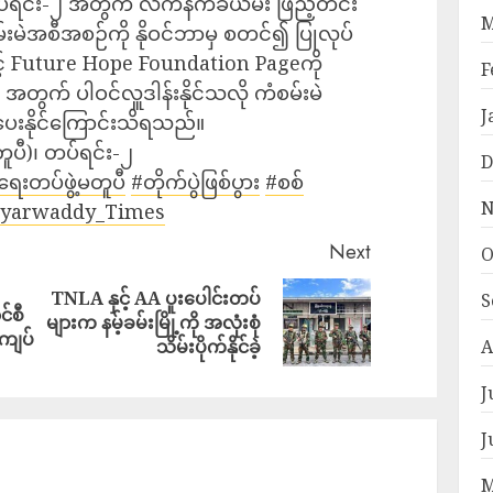
တပ်ရင်း-၂ အတွက် လက်နက်ခဲယမ်း ဖြည့်တင်း
M
စမ်းမဲအစီအစဉ်ကို နိုဝင်ဘာမှ စတင်၍ ပြုလုပ်
င့် Future Hope Foundation Pageကို
F
တွက် ပါဝင်လှူဒါန်းနိုင်သလို ကံစမ်းမဲ
J
ေးနိုင်ကြောင်းသိရသည်။
တူပီ)၊ တပ်ရင်း-၂
D
ေးတပ်ဖွဲ့မတူပီ
#တိုက်ပွဲဖြစ်ပွား
#စစ်
N
yarwaddy_Times
Next
O
TNLA နှင့် AA ပူးပေါင်းတပ်
S
င်စီ
များက နမ့်ခမ်းမြို့ကို အလုံးစုံ
းကျပ်
A
သိမ်းပိုက်နိုင်ခဲ့
J
J
M