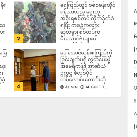
ိုး
ရေကြည်တွင် စစ်စခန်းထိုင်
A
း
ရန်လာသည့် ရွေးတု
အစိုးရစစ်တပ် တိုက်ခိုက်ခံ
M
ဒေသ
ရပြီး ကစဉ့်ကလျား
ပေး
ဆုတ်ခွာ၊ စစ်တပ်က
F
2
မီးလောင်ဗုံးများပါ
အသုံးပြုလာ
J
်ခြေ
ဒေါ်အောင်ဆန်းစုကြည်ကို
ADMIN
AUGUST 7,
2026
ခြွင်းချက်မရှိ လွှတ်ပေးဖို့
D
ယူ၊
အမေရိကန်နဲ့ အာဆီယံ
ံး
ဥက္ကဌ ဖိလစ်ပိုင်
N
ခဲ့
ထပ်လောင်းတောင်းဆို
4
O
ADMIN
AUGUST 7,
2026
S
A
J