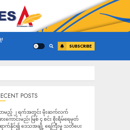
ေး
SUBSCRIBE
RECENT POSTS
ာမည့် ၂ ရက်အတွင်း မိုးဆက်လက်
ားကောင်းမည်၊ မြစ် ၄ စင်း စိုးရိမ်ရေမှတ်
ောက်နိုင်၍ ဒေသအချို့ ရေကြီးမှု သတိပေး