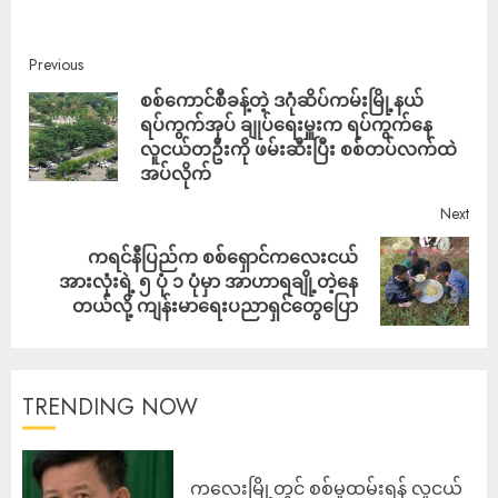
Previous
စစ်ကောင်စီခန့်တဲ့ ဒဂုံဆိပ်ကမ်းမြို့နယ်
ရပ်ကွက်အုပ် ချုပ်ရေးမှူးက ရပ်ကွက်နေ
လူငယ်တဦးကို ဖမ်းဆီးပြီး စစ်တပ်လက်ထဲ
အပ်လိုက်
Next
ကရင်နီပြည်က စစ်ရှောင်ကလေးငယ်
အားလုံးရဲ့ ၅ ပုံ ၁ ပုံမှာ အာဟာရချို့တဲ့နေ
တယ်လို့ ကျန်းမာရေးပညာရှင်တွေပြော
TRENDING NOW
ကလေးမြို့တွင် စစ်မှုထမ်းရန် လူငယ်