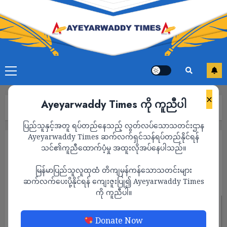
×
Ayeyarwaddy Times ကို ကူညီပါ
Home
“လက်ဖက်ရည် တိုက်ချင်လို့ပါ”
ပြည်သူနှင့်အတူ ရပ်တည်နေသည့် လွတ်လပ်သောသတင်းဌာန
Ayeyarwaddy Times ဆက်လက်ရှင်သန်ရပ်တည်နိုင်ရန်
ကာတွန်း
သင်၏ကူညီထောက်ပံ့မှု အထူးလိုအပ်နေပါသည်။
“လက်ဖက်ရည် တိုက်ချင်လို့ပါ”
မြန်မာပြည်သူလူထုထံ တိကျမှန်ကန်သောသတင်းများ
ADMIN
ဆက်လက်ပေးပို့နိုင်ရန် ကျေးဇူးပြု၍ Ayeyarwaddy Times
JULY 23, 2022
ကို ကူညီပါ။
Donate Now