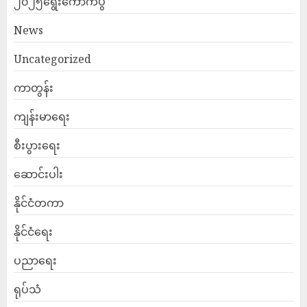
၂၀၂၅ရွေးကောက်ပွဲ
News
Uncategorized
ကာတွန်း
ကျန်းမာရေး
စီးပွားရေး
ဆောင်းပါး
နိုင်ငံတကာ
နိုင်ငံရေး
ပညာရေး
ရုပ်သံ