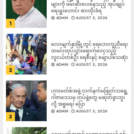
များကို ဖမ်းဆီးပေးနေသည့် အုပ်ချုပ်
ရေးမှူးဟောင်း ဓားထိုးခံရ
ADMIN
AUGUST 5, 2026
1
လေးမျက်နှာမြို့တွင် ရေဘေးကူညီရေး
ထမင်းထုပ်သွားရောက်ဝေငှသည့်
လူငယ်တစ်ဦး ရေစီးနှင့် မျောပါသေဆုံး
ADMIN
AUGUST 5, 2026
2
ဟားမတ်စ်အဖွဲ့ လက်နက်မဖြုတ်သရွေ့
ဂါဇာဒေသမှ တပ်ဖွဲ့တွေ မဆုတ်ခွာဘူး
လို့ အစ္စရေး ပြော
ADMIN
AUGUST 5, 2026
3