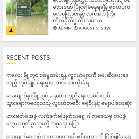
‎လေးမျက်နှာတွင် သဘာဝဘေးနှင့် စစ်
ဘေးဒဏ် ပြိုင်၍ခံနေရချိန် စစ်တပ်က
လေကြောင်းနှင့် လက်နက် ကြီး
တိုက်ခိုက်မှု တိုးလုပ်လာ
ADMIN
AUGUST 5, 2026
4
RECENT POSTS
ကလေးမြို့တွင် စစ်မှုထမ်းရန် လူငယ်များကို ဖမ်းဆီးပေးနေ
သည့် အုပ်ချုပ်ရေးမှူးဟောင်း ဓားထိုးခံရ
လေးမျက်နှာမြို့တွင် ရေဘေးကူညီရေး ထမင်းထုပ်
သွားရောက်ဝေငှသည့် လူငယ်တစ်ဦး ရေစီးနှင့် မျောပါသေဆုံး
ဟားမတ်စ်အဖွဲ့ လက်နက်မဖြုတ်သရွေ့ ဂါဇာဒေသမှ တပ်ဖွဲ့
တွေ မဆုတ်ခွာဘူးလို့ အစ္စရေး ပြော
‎လေးမျက်နှာတွင် သဘာဝဘေးနှင့် စစ်ဘေးဒဏ် ပြိုင်၍ခံနေရ