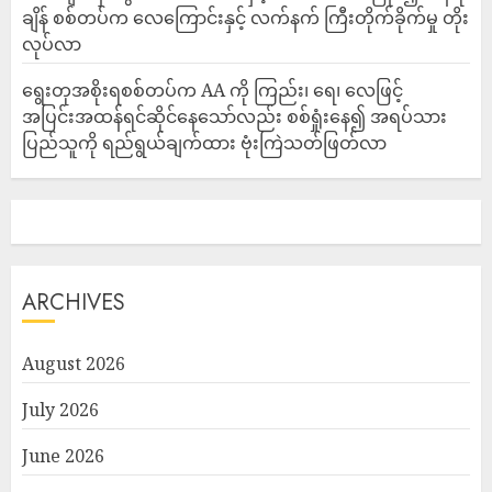
ချိန် စစ်တပ်က လေကြောင်းနှင့် လက်နက် ကြီးတိုက်ခိုက်မှု တိုး
လုပ်လာ
ရွေးတုအစိုးရစစ်တပ်က AA ကို ကြည်း၊ ရေ၊ လေဖြင့်
အပြင်းအထန်ရင်ဆိုင်နေသော်လည်း စစ်ရှုံးနေ၍ အရပ်သား
ပြည်သူကို ရည်ရွယ်ချက်ထား ဗုံးကြဲသတ်ဖြတ်လာ
ARCHIVES
August 2026
July 2026
June 2026