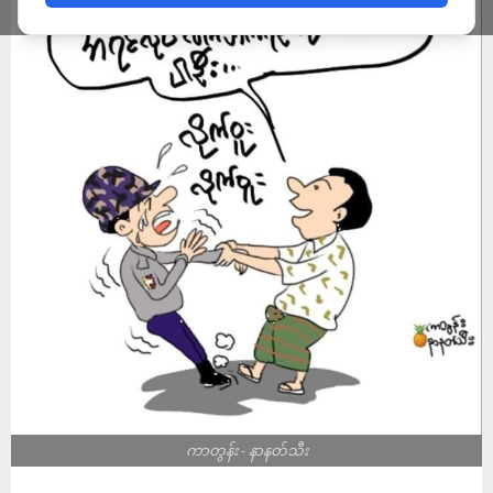
ကာတွန်း - နာနတ်သီး