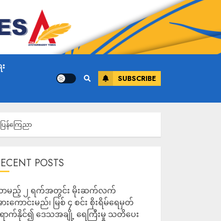
ေး
SUBSCRIBE
တ်ပြန်ကြေညာ
RECENT POSTS
ာမည့် ၂ ရက်အတွင်း မိုးဆက်လက်
ားကောင်းမည်၊ မြစ် ၄ စင်း စိုးရိမ်ရေမှတ်
ောက်နိုင်၍ ဒေသအချို့ ရေကြီးမှု သတိပေး