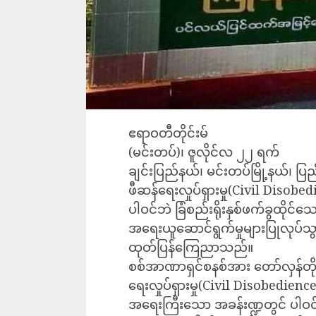
ဧရာဝတီတိုင်းမ်
(မင်းတပ်)၊ ဇူလိုင်လ ၂၂ ရက်
ချင်းပြည်နယ်၊ မင်းတပ်မြို့နယ်၊ ပ
ဖီဆန်ရေးလှုပ်ရှားမှု(Civil Disob
ပါဝင်ဘဲ ခြံစည်းရိုးနှစ်ဖက်ခွထို
အရေးယူဆောင်ရွက်မှုများပြုလုပ်သ
ထုတ်ပြန်ကြေညာသည်။
စစ်အာဏာရှင်စနစ်အား တော်လှန်တ
ရေးလှုပ်ရှားမှု(Civil Disobedie
အရေးကြီးသော အခန်းဏ္ဍတွင် ပါဝင်ပြ