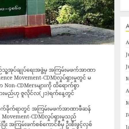
A
J
J
ြည်သူ့အုပ်ချုပ်ရေးအဖွဲ့မှ အကြမ်းမဖက်အာဏာ
edience Movement-CDM)လှုပ်ရှားမှုတွင် မ
M
င်သော Non-CDMersများကို ထိရောက်စွာ
A
ွားမည်ဟု ဇူလိုင်လ(၂၁)ရက်နေ့တွင်
M
ိုက်ခိုက်ရာတွင် အကြမ်းမဖက်အာဏာဖီဆန်
F
nce Movement-CDM)လှုပ်ရှားမှုသည်
ီး အကြမ်းဖက်စစ်ကောင်စီမှ ဦးစီးဖွင့်လှစ်
J