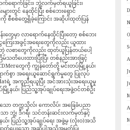
က်ရောက်ခြင်း၊ ဘွဲ့လက်မှတ်ရယူခြင်း၊
D
ျားတွင် နေထိုင်ပြီး စစ်ဘေးရှောင်
ို စီစစ်တွေ့ရှိခဲ့ကြောင်း အဆိုပါထုတ်ပြန်
N
်းတွေမှာ လာရောက်နေထိုင်ပြီးတော့ စစ်ဘေး
O
 ငွေကြေးအခွင့်အရေးတွေကိုလည်း ယူထား
S
ဲ့ လစာတွေကိုလည်း ထုတ်ယူပြန်တယ်ပေါ့
ြိမ်သတိပေးထားပြီးပြီ၊ တစ်နည်းအားဖြင့်
A
-CDMerတွေကို ကျွန်တော်တို့ မင်းတပ်မြို့နယ်၊
J
ောက်စွာ အရေးယူဆောင်ရွက်မှုတွေ ပြုလုပ်
atရဲ့ အကူညီရယူပြီး အင်အားသုံးအရေးယူမှု
J
ို့နယ်၊ ပြည်သူ့အုပ်ချုပ်ရေးအဖွဲ့ဝင်တစ်ဦး
M
လှစ်သော တက္ကသိုလ်၊ ကောလိပ်၊ အခြေခံပညာ
A
သော ဘွဲ့၊ ဒီဂရီ၊ သင်တန်းဆင်းလက်မှတ်နှင့်
M
ယ်၊ ပြည်သူ့အုပ်ချုပ်ရေး အဖွဲ့မှ (လုံးဝ)အသိ
ှ ထုတ်ပေးသော အဆိုပါအသိအမှတ်ပြု