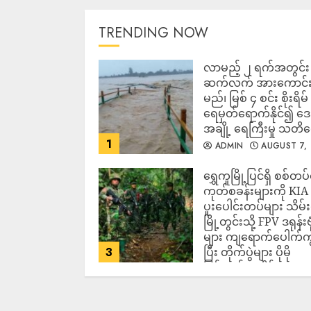
TRENDING NOW
လာမည့် ၂ ရက်အတွင်း မ
ဆက်လက် အားကောင်
မည်၊ မြစ် ၄ စင်း စိုးရိမ်
ရေမှတ်ရောက်နိုင်၍ 
အချို့ ရေကြီးမှု သတိ
1
ADMIN
AUGUST 7,
2026
‎ရွှေကူမြို့ပြင်ရှိ စစ်တပ
ကုတ်စခန်းများကို KIA
ပူးပေါင်းတပ်များ သိမ်း
မြို့တွင်းသို့ FPV ဒရုန်းဗု
များ ကျရောက်ပေါက်ကွဲ
3
ပြီး တိုက်ပွဲများ ပိုမို
ပြင်းထန်လာနိုင်
ADMIN
AUGUST 7,
2026