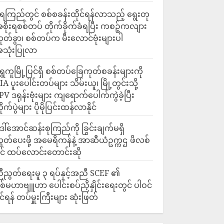
ေကြည်တွင် စစ်စခန်းထိုင်ရန်လာသည့် ရွေးတု
စိုးရစစ်တပ် တိုက်ခိုက်ခံရပြီး ကစဉ့်ကလျား
ုတ်ခွာ၊ စစ်တပ်က မီးလောင်ဗုံးများပါ
သုံးပြုလာ
ရွှေကူမြို့ပြင်ရှိ စစ်တပ်ခြေကုတ်စခန်းများကို
IA ပူးပေါင်းတပ်များ သိမ်းယူ၊ မြို့တွင်းသို့
PV ဒရုန်းဗုံးများ ကျရောက်ပေါက်ကွဲခဲ့ပြီး
ိုက်ပွဲများ ပိုမိုပြင်းထန်လာနိုင်
ေါ်အောင်ဆန်းစုကြည်ကို ခြွင်းချက်မရှိ
ွှတ်ပေးဖို့ အမေရိကန်နဲ့ အာဆီယံဥက္ကဌ ဖိလစ်
ိုင် ထပ်လောင်းတောင်းဆို
ီညွတ်ရေးမူ ၃ ရပ်နှင့်အညီ SCEF ၏
စ်မဟာဗျူဟာ ပေါင်းစပ်ညှိနှိုင်းရေးတွင် ပါဝင်
ိုင်ရန် တပ်မှူးကြီးများ ဆုံးဖြတ်