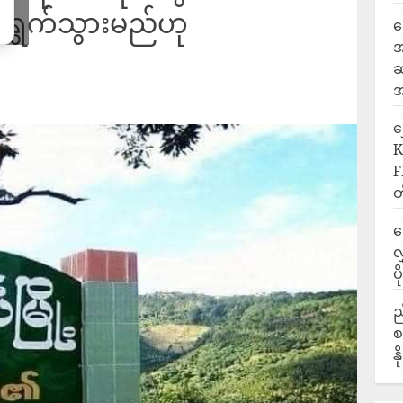
်ရွက်သွားမည်ဟု
ရ
အ
ဆ
အ
‎
K
F
တ
ဒ
လ
ပ
ည
စ
န