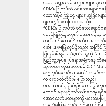
သော တက္ကသိုလ်ကျောင်းများတွင် တ
CDMမပြုလုပ်ဘဲ စစ်ဘေးရှောင်စခန်းမ
ထောက်ပံ့ကြေးငွေ များရယူခြင်းများက
ချက်တွင် ဖော်ပြထားသည်။
“CDMမပြုလုပ်ဘဲ စစ်ဘေးရှောင်စခန
ရှောင်ပြည်သူတွေကို ထောက်ပံ့တဲ့
တယ်၊ စစ်ကောင်စီဘက်က ပေးအပ်တ
နော်၊ CDMပြုလုပ်ဖို့လည်း အကြိမ်က
ခြံစည်းရိုးနှစ်ဖက်ခွထိုင်သူတဲ့ Non
ပြည်သူ့အုပ်ချုပ်ရေးအဖွဲ့ကနေ ထိရ
သွားမယ်၊ လိုအပ်လာရင် CDF-Mind
တွေလုပ်ဆောင်သွားမယ်”ဟု မင်းတပ်မြ
က ဧရာဝတီတိုင်းမ် ပြောသည်။
စစ်ကောင်စီမှ ဦးစီးဦးဆောင်ဖွင့်
ကျောင်းများနှင့်သင်တန်းများမှ ရရှိ
အောင်လက်မှတ်များကို မင်းတပ်မြို့န
အမှတ်မပြုကြောင်း၊ စစ်ကောင်စီမ