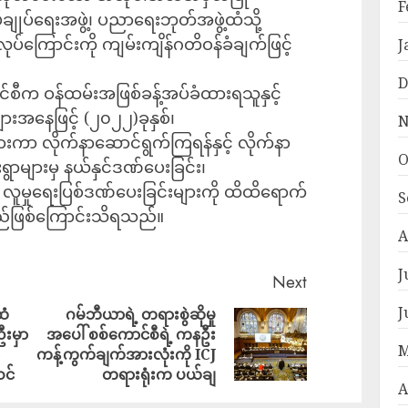
F
်ချုပ်ရေးအဖွဲ့၊ ပညာရေးဘုတ်အဖွဲ့ထံသို့
လုပ်ကြောင်းကို ကျမ်းကျိန်ဂတိဝန်ခံချက်ဖြင့်
J
D
င်စီက ဝန်ထမ်းအဖြစ်ခန့်အပ်ခံထားရသူနှင့်
အနေဖြင့် (၂၀၂၂)ခုနှစ်၊
N
ာ လိုက်နာဆောင်ရွက်ကြရန်နှင့် လိုက်နာ
O
ရွာများမှ နယ်နှင်ဒဏ်ပေးခြင်း၊
် လူမှုရေးပြစ်ဒဏ်ပေးခြင်းများကို ထိထိရောက်
S
ည်ဖြစ်ကြောင်းသိရသည်။
A
J
Next
J
ထံ
ဂမ်ဘီယာရဲ့ တရားစွဲဆိုမှု
ီးမှာ
အပေါ် စစ်ကောင်စီရဲ့ ကနဦး
M
ကန့်ကွက်ချက်အားလုံးကို ICJ
ဝင်
တရားရုံးက ပယ်ချ
A