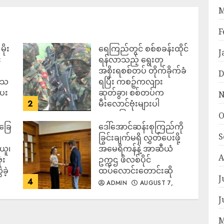
M
F
ိုး
ရေကြည်တွင် စစ်စခန်းထိုင်
J
း
ရန်လာသည့် ရွေးတု
အစိုးရစစ်တပ် တိုက်ခိုက်ခံ
D
ဒေသ
ရပြီး ကစဉ့်ကလျား
ပေး
ဆုတ်ခွာ၊ စစ်တပ်က
N
2
မီးလောင်ဗုံးများပါ
အသုံးပြုလာ
O
်ခြေ
ဒေါ်အောင်ဆန်းစုကြည်ကို
ADMIN
AUGUST 7,
S
2026
ခြွင်းချက်မရှိ လွှတ်ပေးဖို့
ယူ၊
အမေရိကန်နဲ့ အာဆီယံ
A
ံး
ဥက္ကဌ ဖိလစ်ပိုင်
ခဲ့
ထပ်လောင်းတောင်းဆို
J
4
ADMIN
AUGUST 7,
2026
J
M