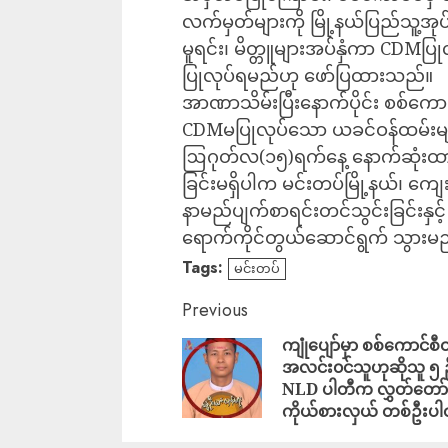
လက်မှတ်များကို မြို့နယ်ပြည်သူ့အုပ
မူရင်း၊ မိတ္တူများအပ်နှံကာ CDMပြု
ပြုလုပ်ရမည်ဟု ဖော်ပြထားသည်။
အာဏာသိမ်းပြီးနောက်ပိုင်း စစ်ကော
CDMမပြုလုပ်သော ယခင်ဝန်ထမ်းများ
ဩဂုတ်လ(၁၅)ရက်နေ့ နောက်ဆုံးထားက
ခြင်းမရှိပါက မင်းတပ်မြို့နယ်၊ ကျေး
နာမည်ပျက်စာရင်းတင်သွင်းခြင်းနှင့
ရောက်ကိုင်တွယ်ဆောင်ရွက် သွားမ
Tags:
မင်းတပ်
Previous
ကျုံပျော်မှာ စစ်ကောင်စီ
အလင်း၀င်သူဟုဆိုသူ ၅ ဥ
NLD ပါတီက လွှတ်တော်
ကိုယ်စားလှယ် တစ်ဦးပါ