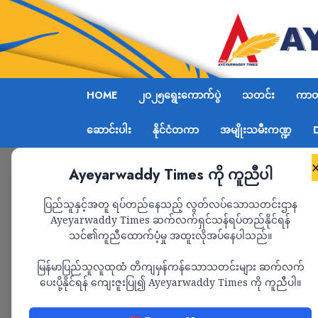
HOME
၂၀၂၅ရွေးကောက်ပွဲ
သတင်း
ကာတွ
ဆောင်းပါး
နိုင်ငံတကာ
အမျိုးသမီးကဏ္ဍ
Ayeyarwaddy Times ကို ကူညီပါ
Home
မင်းတပ်မြို့နယ်၊ ပြည်သူ့အုပ်ချုပ်ရေးအဖွဲ
ပြည်သူနှင့်အတူ ရပ်တည်နေသည့် လွတ်လပ်သောသတင်းဌာန
Ayeyarwaddy Times ဆက်လက်ရှင်သန်ရပ်တည်နိုင်ရန်
သင်၏ကူညီထောက်ပံ့မှု အထူးလိုအပ်နေပါသည်။
သတင်း
မြန်မာပြည်သူလူထုထံ တိကျမှန်ကန်သောသတင်းများ ဆက်လက်
မင်းတပ်မြို့နယ်၊ ပြည်
ပေးပို့နိုင်ရန် ကျေးဇူးပြု၍ Ayeyarwaddy Times ကို ကူညီပါ။
Non-CDM ဝန်ထမ်းမျ