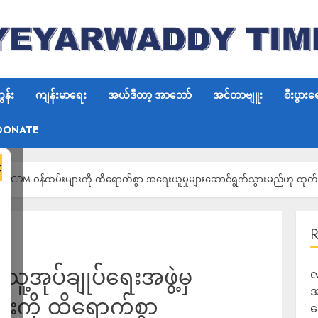
န်း
ကျန်းမာရေး
အယ်ဒီတာ့ အာဘော်
အင်တာဗျူး
စီးပွားရ
DONATE
×
့မှ Non-CDM ဝန်ထမ်းများကို ထိရောက်စွာ အရေးယူမှုများဆောင်ရွက်သွားမည်ဟု ထု
သူ့အုပ်ချုပ်ရေးအဖွဲ့မှ
လ
အ
ားကို ထိရောက်စွာ
ရ