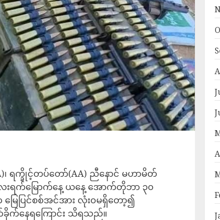
N
O
S
A
J
J
M
A
 ရက္ခိုင့်တပ်တော်(AA) ညီနောင် မဟာမိတ်
M
း လေးရက်မြောက်နေ့ ယနေ့ အောက်တိုဘာ ၃၀
F
မြေပြင်စစ်အင်အား လုံး၀မရှိတော့၍
က်ခိုက်နေရကြောင်း သိရသည်။
J