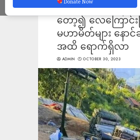
Donate Now
စစ်ကောင်စီတပ်၏ မြ
တော့၍ လေကြောင်းဖြ
မဟာမိတ်များ နောင်ချ
အထိ ရောက်ရှိလာ
ADMIN
OCTOBER 30, 2023