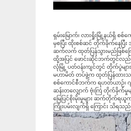
ရှမ်းမြောက်၊ လားရှိုးမြို့နယ်ရှိ စ
မှစပြီး ထိုးစစ်ဆင် တိုက်ခိုက်နေပ
ဆက်လက် ထုတ်ပြန်သွားမည်ဖြစ်က
ထို့အပြင် ဖောင်းဆိုင်ဘက်တွင်လည်း 
လုံမြို့ ပတ်၀န်းကျင်တွင် တိုက်ပွဲမ
မဟာမိတ် တပ်ဖွဲ့က ထုတ်ပြန်ထား
စစ်ကောင်စီဘက်က ရဟတ်ယာဉ်၊ ဂျက်တို
ဆန်းတလျှောက် ဗုံးကြဲ တိုက်ခိုက်မှုမ
မြေပြင်စိုးမိုးမှုများ ဆက်တိုက်ရယူက
ကြိုးပမ်းလျက်ရှိ ကြောင်း သိရသည်