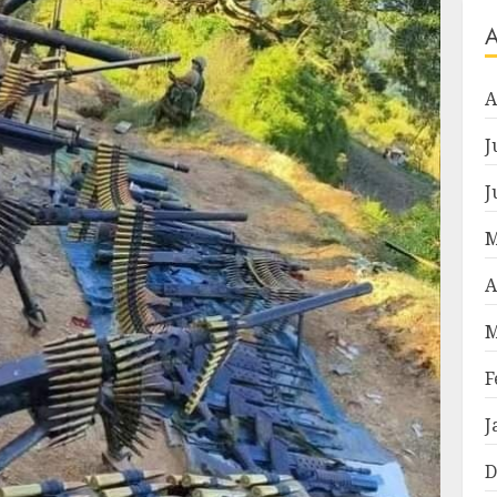
A
J
J
M
A
M
F
J
D