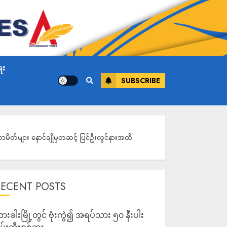
ေး
SUBSCRIBE
မိတ်များ နောင်ချိုမှတဆင့် ပြင်ဦးလွင်နားအထိ
RECENT POSTS
ားခါးမြို့တွင် ဗုံးကွဲ၍ အရပ်သား ၅၀ နီးပါး