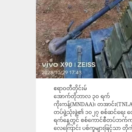
ဧရာ၀တီတိုင်းမ်
အောက်တိုဘာလ ၃၀ ရက်
ကိုးကန့်(MNDAA)၊ တအာင်း(TNLA)၊
တပ်ဖွဲ့သုံးဖွဲ့၏ ၁၀၂၇ စစ်ဆင်ရေ
ရက်နေ့တွင် စစ်ကောင်စီတပ်ဘက်က 
လေကြောင်း ပစ်ကူများဖြင့်သာ တို