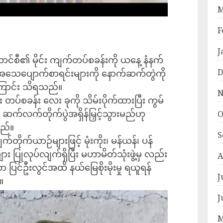
M
F
J
စ်ကောင်စီ၏ မိုင်း ကျက်တပ်စခန်းကို ယနေ့ နံနက်
D
ြီး အသေပျောက်စာရင်းများကို နောက်ဆက်တွဲကို
ြောင်း သိရသည်။
N
တပ်စခန်း လေး ခုကို သိမ်းပိုက်ထားပြီး ကွမ်
ျား ဆက်လက်တိုက်ပွဲအရှိန်မြှင့်သွားမည်ဟု
O
သည်။
S
က်ယာဉ်များဖြင့် မုံးကိုး၊ မန်ယန်၊ ပန်
ျား ပြုလုပ်လျက်ရှိပြီး မဟာမိတ်သုံးဖွဲ့မှ လည်း
A
ာ ပြင်ဦးလွင်အထိ နယ်မြေစိုးမိုးမှု ရယူရန်
J
။
J
M