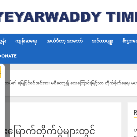
န်း
ကျန်းမာရေး
အယ်ဒီတာ့ အာဘော်
အင်တာဗျူး
စီးပွားရ
DONATE
×
ာင်စီတပ်၏ မြေပြင်စစ်အင်အား မရှိတော့၍ လေကြောင်းဖြင့်သာ တိုက်ခိုက်နေရ၊ မဟာ
းမြောက်တိုက်ပွဲများတွင်
ဟ