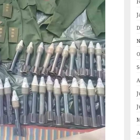
F
J
D
N
O
S
A
J
J
M
A