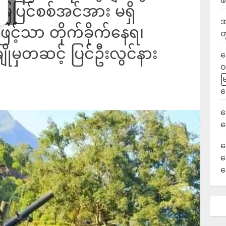
ဖ
ေပြင်စစ်အင်အား မရှိ
အ
င့်သာ တိုက်ခိုက်နေရ၊
တ
ိုမှတဆင့် ပြင်ဦးလွင်နား
ရ
ဝ
မ
ရ
လ
ရ
ခ
ဟ
က