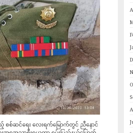
A
M
F
J
D
N
O
S
A
J
် စစ်ဆင်ရေး လေးရက်မြောက်တွင် ‌ညီနောင်
စ်ရေးအရအသာစီးရယူကာ ရှမ်း‌ပြည်နယ်မြောက်