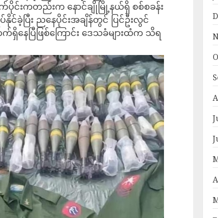
ပိုင်းကတည်းက နောင်ချိုမြို့နယ်ရှိ စစ်စခန်း
D
ပ်နိုင်ခဲ့ပြီး ည‌နေပိုင်းအချိန်တွင် ပြင်ဦးလွင်
ာက်ရှိနေပြီဖြစ်ကြောင်း ဒေသခံများထံက သိရ
N
O
S
A
J
J
M
A
M