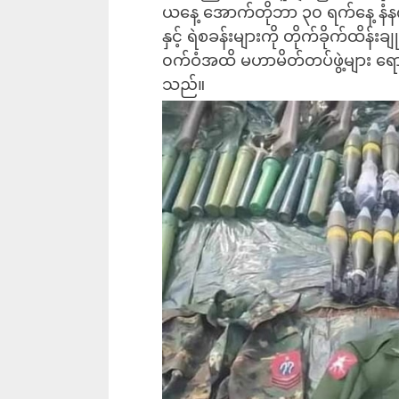
ယနေ့‌ အောက်တိုဘာ ၃၀ ရက်နေ့ နံနက်
နှင့် ရဲစခန်းများကို တိုက်ခိုက်ထိန်းချု
၀က်ဝံအထိ မဟာမိတ်တပ်ဖွဲ့များ ရေ
သည်။