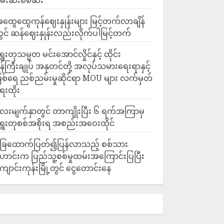
မ်းဆီးစစ်ဆး
ထွေထွေကုန်ဈေးနှုန်းများ မြင့်တက်လာချိန်
ွင် ဆန်ဈေးနှုန်းလည်းလိုက်ပါမြင့်တက်
ွေးတုသမ္မတ မင်းအောင်လှိုင်နှင့် ထိုင်း
န်ကြီးချုပ် အနုတင်တို့ အလုပ်သမားရေးရာနှင့်
ြစ်ရေ ညစ်ညမ်းမှုဆိုင်ရာ MOU များ လက်မှတ်
ေးထိုး
ေးမျက်နှာတွင် တာကျိုးပြီး ၆ ရက်အကြာမှ
ွေးတုစစ်အစိုးရ အစည်းအဝေးထိုင်
ြေထောက်ပြတ်၍ပြန်လာသည့် စစ်သား
ောင်းက ပြည်သူ့စစ်မှုထမ်းအကြောင်းပြပြီး
ျောင်းကုန်းမြို့တွင် ငွေတောင်းနေ