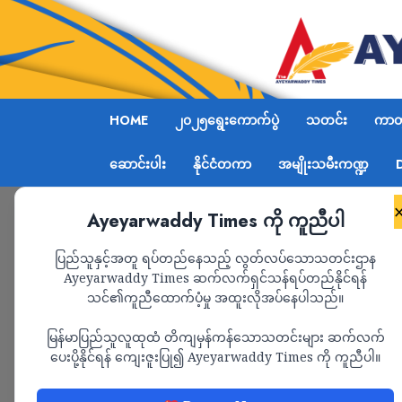
HOME
၂၀၂၅ရွေးကောက်ပွဲ
သတင်း
ကာတွ
ဆောင်းပါး
နိုင်ငံတကာ
အမျိုးသမီးကဏ္ဍ
Ayeyarwaddy Times ကို ကူညီပါ
Home
၁၀၂၇ စစ်ဆင်ရေး ရှမ်းမြောက်တိုက်ပွဲများတွင် စစ်ကေ
ပြည်သူနှင့်အတူ ရပ်တည်နေသည့် လွတ်လပ်သောသတင်းဌာန
ရောက်ရှိလာ
Ayeyarwaddy Times ဆက်လက်ရှင်သန်ရပ်တည်နိုင်ရန်
သင်၏ကူညီထောက်ပံ့မှု အထူးလိုအပ်နေပါသည်။
မြန်မာပြည်သူလူထုထံ တိကျမှန်ကန်သောသတင်းများ ဆက်လက်
သတင်း
ပေးပို့နိုင်ရန် ကျေးဇူးပြု၍ Ayeyarwaddy Times ကို ကူညီပါ။
၁၀၂၇ စစ်ဆင်ရေး ရှမ်