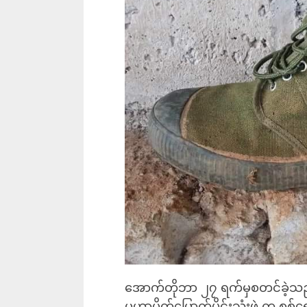
အောက်တိုဘာ ၂၇ ရက်မှစတင်ခဲ့သည့
မဟာမိတ်မြောက်ပိုင်းသုံးဖွဲ့ က စ