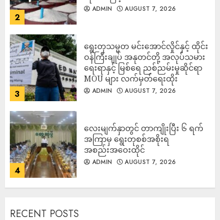
ADMIN
AUGUST 7, 2026
2
ရွေးတုသမ္မတ မင်းအောင်လှိုင်နှင့် ထိုင်း
ဝန်ကြီးချုပ် အနုတင်တို့ အလုပ်သမား
ရေးရာနှင့် မြစ်ရေ ညစ်ညမ်းမှုဆိုင်ရာ
MOU များ လက်မှတ်ရေးထိုး
ADMIN
AUGUST 7, 2026
3
လေးမျက်နှာတွင် တာကျိုးပြီး ၆ ရက်
အကြာမှ ရွေးတုစစ်အစိုးရ
အစည်းအဝေးထိုင်
ADMIN
AUGUST 7, 2026
4
RECENT POSTS