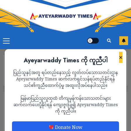
×
Ayeyarwaddy Times ကို ကူညီပါ
Home
ထားဝယ်-ရေဖြူလမ်းပိုင်းတွင် စစ်ကောင်စီ၏ ၃ စီးပါ ယာဥ်တန်း
ပြည်သူနှင့်အတူ ရပ်တည်နေသည့် လွတ်လပ်သောသတင်းဌာန
ပေါက်ကွဲအားပြင်းမိုင်းဖြင့် တိုက်ခိုက်ခံရပြီး စစ်ကောင်စီတပ်သား ၃ ဦး
သေဆုံး
Ayeyarwaddy Times ဆက်လက်ရှင်သန်ရပ်တည်နိုင်ရန်
သင်၏ကူညီထောက်ပံ့မှု အထူးလိုအပ်နေပါသည်။
မြန်မာပြည်သူလူထုထံ တိကျမှန်ကန်သောသတင်းများ
သတင်း
ဆက်လက်ပေးပို့နိုင်ရန် ကျေးဇူးပြု၍ Ayeyarwaddy Times
ထားဝယ်-ရေဖြူလမ်းပိုင်းတွင် စစ်ကောင်စီ၏ ၃
ကို ကူညီပါ။
စီးပါ ယာဥ်တန်း ပေါက်ကွဲအားပြင်းမိုင်းဖြင့်
တိုက်ခိုက်ခံရပြီး စစ်ကောင်စီတပ်သား ၃ ဦး
Donate Now