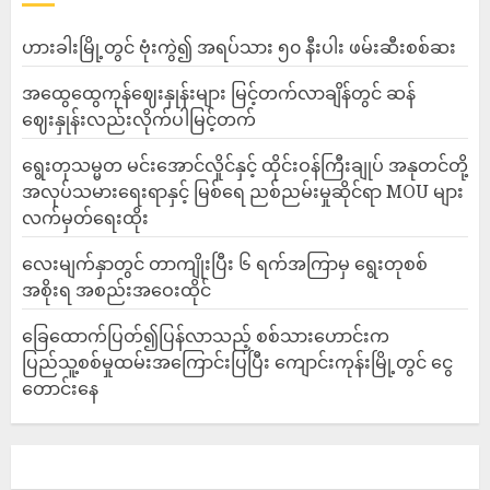
ဟားခါးမြို့တွင် ဗုံးကွဲ၍ အရပ်သား ၅၀ နီးပါး ဖမ်းဆီးစစ်ဆး
အထွေထွေကုန်ဈေးနှုန်းများ မြင့်တက်လာချိန်တွင် ဆန်
ဈေးနှုန်းလည်းလိုက်ပါမြင့်တက်
ရွေးတုသမ္မတ မင်းအောင်လှိုင်နှင့် ထိုင်းဝန်ကြီးချုပ် အနုတင်တို့
အလုပ်သမားရေးရာနှင့် မြစ်ရေ ညစ်ညမ်းမှုဆိုင်ရာ MOU များ
လက်မှတ်ရေးထိုး
လေးမျက်နှာတွင် တာကျိုးပြီး ၆ ရက်အကြာမှ ရွေးတုစစ်
အစိုးရ အစည်းအဝေးထိုင်
ခြေထောက်ပြတ်၍ပြန်လာသည့် စစ်သားဟောင်းက
ပြည်သူ့စစ်မှုထမ်းအကြောင်းပြပြီး ကျောင်းကုန်းမြို့တွင် ငွေ
တောင်းနေ