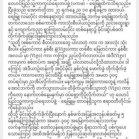
ဝေဟင်ပြည်သူ့ကာကွယ်ရေးတပ်ဖွဲ့ (ပကဖ) – ရေဖြူထံကသိရသည်။
ပြီးခဲ့သည် အောက်တိုဘာ ၂၇ ရက်နေ့ ည ၁၀ နာရီခန့်က ထားဝယ်-
ရေဖြူ လမ်းပိုင်း တစ်နေရာတွင် ထားဝယ်မြို့ဘက်မှ ရေဖြူဘက်သို့
တက်လာသော စစ်ကောင်စီ ကားသုံးစီးပါယာဥ်တန်းကို ညင်းထွေးရွာ
နှင့် ကျောက်ကညှာ ရွာကြားလမ်းပိုင်း တစ်နေရာ၌ မိုင်းဆွဲပစ်ခတ်
တိုက်ခိုက်ခဲ့ခြင်းဖြစ်ကြောင်းသိရသည်။
“သူတို့ (စစ်ကောင် စီတပ်)သားတွေ ပါလာတဲ့ ကား က အားလုံး သုံး
စီးပါ။ မြေတင်ကား နှစ်စီး နဲ့(Vigo)ကား တစ်စီး၊ မြေတင်ကား နှစ်စီး
အလယ် မှာ (Vigo) ကား ကကြား ညှပ်လိုက်လာတယ်။ အဲဒီ(Vigo)
ကားမှာက စစ်တပ်က အရာရှိ အချို့ ပါလာတယ်လို့သိထားတယ်။ ဒါ
ကြောင့် အဲဒီယာဥ်တန်းကို အပိုင်မိုင်း နှစ်လုံးနဲ့ ဖောက်ခွဲ တိုက်ခိုက်ခဲ့
တယ်။ ကားကတော့ မိုင်းထိပြီး ရေဖြူအခြေစိုက် အမတ ၃၀၄
တပ်ရင်းမှာ ညအိပ်လိုက်တယ်။ မနက်ကျမှ အခြားကားတွေနဲ့ ကလိန်
အောင်ဘက်ကို တက်သွားတယ်။ ထိခိုက်ပျက်စီးသွားတဲ့ (Vigo) ကား
ကိုတော့ နောက်တစ်နေ့မနက်မှာ ဝပ်ရှော့ကိုပို့လိုက်တယ်” ဟု ဝေဟင်
ပြည်သူ့ကာကွယ်ရေးတပ်ဖွဲ့ – ရေဖြူမှ တာဝန်ရှိသူက ဧရာဝတီတိုင်းမ်
ကိုပြောသည်။
ထိုသို့ မိုင်းဆွဲတိုက်ခိုက်ပြီးနောက် နှစ်ဖက်အပြန်အလှန်ပစ်ခတ်မှု ၅
မိနစ်ခန့်ကြာမြင့်ခဲ့ကာ အမတ-၃၀၄ အမြောက်တပ်ရင်းဘက်မှ
လက်နက်ကြီးဖြင် တော်လှန်ရေးတပ်ဖွဲ့များ ရှိရာဘက်သို့ ပစ်ကူပေး
သောကြောင့် အထိအခိုက်မရှိဘဲ ပြန်လည်ဆုတ်ခွာလာခဲ့ကြောင်း