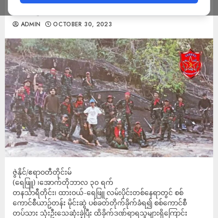
သေဆုံး
ADMIN
OCTOBER 30, 2023
ဇွဲနိုင်/ဧရာဝတီတိုင်းမ်
(ရေဖြူ) ၊အောက်တိုဘာလ ၃၀ ရက်
တနင်္သာရီတိုင်း၊ ထားဝယ်-ရေဖြူ လမ်းပိုင်းတစ်နေရာတွင် စစ်
ကောင်စီယာဥ်တန်း မိုင်းဆွဲ ပစ်ခတ်တိုက်ခိုက်ခံရ၍ စစ်ကောင်စီ
တပ်သား သုံးဦးသေဆုံးခဲ့ပြီး ထိခိုက်ဒဏ်ရာရသူများရှိကြောင်း