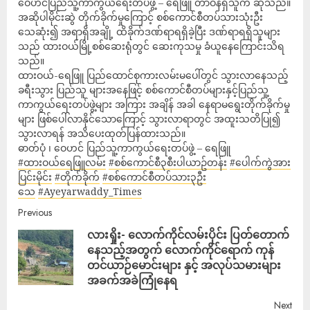
ဝေဟင်ပြည်သူ့ကာကွယ်ရေးတပ်ဖွဲ့ – ရေဖြူ တာဝန်ရှိသူက ဆိုသည်။
အဆိုပါမိုင်းဆွဲ တိုက်ခိုက်မှုကြောင့် စစ်ကောင်စီတပ်သားသုံးဦး
သေဆုံး၍ အရာရှိအချို့ ထိခိုက်ဒဏ်ရာရရှိခဲ့ပြီး ဒဏ်ရာရရှိသူများ
သည် ထားဝယ်မြို့စစ်ဆေးရုံတွင် ဆေးကုသမှု ခံယူနေကြောင်းသိရ
သည်။
ထားဝယ်-ရေဖြူ ပြည်ထောင်စုကားလမ်းမပေါ်တွင် သွားလာနေသည့်
ခရီးသွား ပြည်သူ များအနေဖြင့် စစ်ကောင်စီတပ်များနှင့်ပြည်သူ့
ကာကွယ်ရေးတပ်ဖွဲ့များ အကြား အချိန် အခါ နေရာမရွေးတိုက်ခိုက်မှု
များ ဖြစ်ပေါ်လာနိုင်သောကြောင့် သွားလာရာတွင် အထူးသတိပြု၍
သွားလာရန် အသိပေးထုတ်ပြန်ထားသည်။
ဓာတ်ပုံ ၊ ဝေဟင် ပြည်သူ့ကာကွယ်ရေးတပ်ဖွဲ့ – ရေဖြူ
#ထားဝယ်ရေဖြူလမ်း
#စစ်ကောင်စီ၃စီးပါယာဥ်တန်း
#ပေါက်ကွဲအား
ပြင်းမိုင်း
#တိုက်ခိုက်
#စစ်ကောင်စီတပ်သား၃ဦး
သေ
#Ayeyarwaddy_Times
Previous
လားရှိုး- လောက်ကိုင်လမ်းပိုင်း ပြတ်တောက်
နေသည့်အတွက် လောက်ကိုင်ရောက် ကုန်
တင်ယာဉ်မောင်းများ နှင့် အလုပ်သမားများ
အခက်အခဲကြုံနေရ
Next