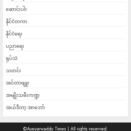
ဆောင်းပါး
နိုင်ငံတကာ
နိုင်ငံရေး
ပညာရေး
ရုပ်သံ
သတင်း
အင်တာဗျူး
အမျိုးသမီးကဏ္ဍ
အယ်ဒီတာ့ အာဘော်
©Ayeyarwaddy Times | All rights reserved.