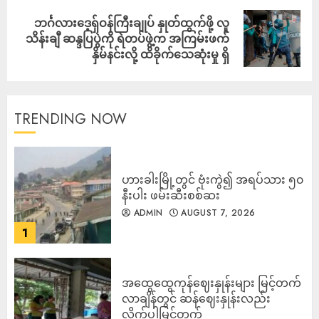
ဘင်္ဂလားဒေ့ရှ်ဝန်ကြီးချုပ် နှုတ်ထွက်ဖို့ လူ
သိန်းချီ ဆန္ဒပြပွဲကို ရဲတပ်ဖွဲ့က အကြမ်းဖက်
နှိမ်နင်းလို့ ထိခိုက်သေဆုံးမှု ရှိ
TRENDING NOW
ဟားခါးမြို့တွင် ဗုံးကွဲ၍ အရပ်သား ၅၀
နီးပါး ဖမ်းဆီးစစ်ဆး
ADMIN
AUGUST 7, 2026
1
အထွေထွေကုန်ဈေးနှုန်းများ မြင့်တက်
လာချိန်တွင် ဆန်ဈေးနှုန်းလည်း
လိုက်ပါမြင့်တက်