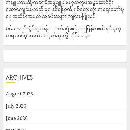
အမျိုးသားဒီမိုကရေစီအဖွဲ့ချုပ် ဗဟိုအလုပ်အမှုဆောင်ဦး
ဆောင်ကျင်းပသည့် ၃၈ နှစ်မြောက် ရှစ်လေးလုံး အရေးတော်ပုံ
နေ့ အထိမ်းအမှတ် အခမ်းအနား ကျင်းပပြုလုပ်
မင်းအောင်လှိုင်ရဲ့ ဘန်ကောက်ခရီးစဉ်ဟာ မြန်မာစစ်အုပ်စုကို
တရားဝင်မှုပေးတာမဟုတ်ဘူးလို့ ထိုင်း ပြော
ARCHIVES
August 2026
July 2026
June 2026