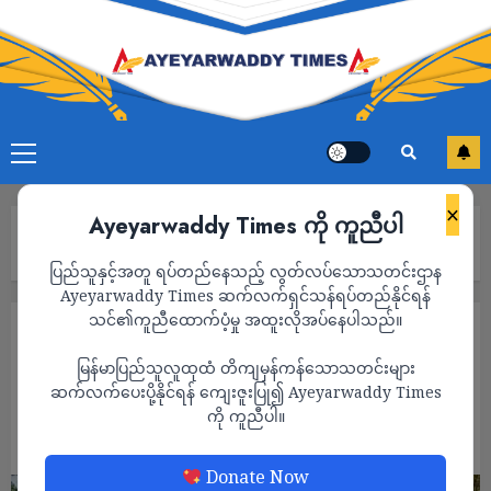
×
Ayeyarwaddy Times ကို ကူညီပါ
Home
စစ်ကောင်စီက စက်သုံးဆီတင်ယာဥ်တွေကို GPS တပ်ဆင်ခိုင်း
ပြည်သူနှင့်အတူ ရပ်တည်နေသည့် လွတ်လပ်သောသတင်းဌာန
Ayeyarwaddy Times ဆက်လက်ရှင်သန်ရပ်တည်နိုင်ရန်
သင်၏ကူညီထောက်ပံ့မှု အထူးလိုအပ်နေပါသည်။
သတင်း
မြန်မာပြည်သူလူထုထံ တိကျမှန်ကန်သောသတင်းများ
စစ်ကောင်စီက စက်သုံးဆီတင်ယာဥ်တွေကို GPS
ဆက်လက်ပေးပို့နိုင်ရန် ကျေးဇူးပြု၍ Ayeyarwaddy Times
တပ်ဆင်ခိုင်း
ကို ကူညီပါ။
ADMIN
JULY 22, 2022
Donate Now