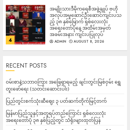
အမျိုးသားဒီမိုကရေစီအဖွဲ့ချုပ် ဗဟို
အလုပ်အမှုဆောင်ဦးဆောင်ကျင်းပသ
ည့် ၃၈ နှစ်မြောက် ရှစ်လေးလုံး
အရေးတော်ပုံနေ့ အထိမ်းအမှတ်
အခမ်းအနား ကျင်းပပြုလုပ်
4
ADMIN
AUGUST 8, 2026
RECENT POSTS
ဝမ်းစာနဲ့သဘာဝကြား အဖြေရှာရမည့် ချင်းတွင်းမြစ်ဝှမ်း ရွှေ
တူးဖော်ရေး (သတင်းဆောင်းပါး)
ပြည်တွင်းစက်သုံးဆီဈေး ၃ ပတ်ဆက်တိုက်မြင့်တက်
မြန်မာပြည်သူနှင့်အတူရပ်တည်ကြောင်း ရှစ်လေးလုံး
အရေးတော်ပုံ ၃၈ နှစ်ပြည့်တွင် သံရုံးများထုတ်ပြန်