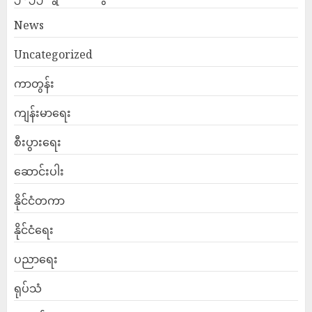
News
Uncategorized
ကာတွန်း
ကျန်းမာရေး
စီးပွားရေး
ဆောင်းပါး
နိုင်ငံတကာ
နိုင်ငံရေး
ပညာရေး
ရုပ်သံ