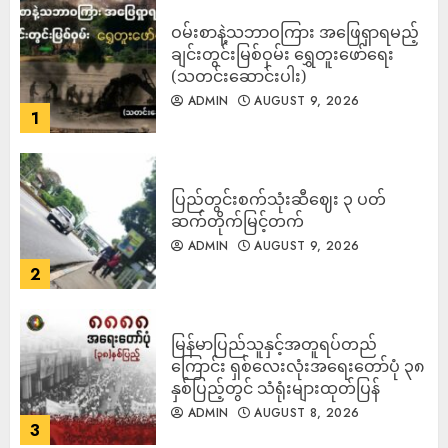
ဝမ်းစာနဲ့သဘာဝကြား အဖြေရှာရမည့်
ချင်းတွင်းမြစ်ဝှမ်း ရွှေတူးဖော်ရေး
(သတင်းဆောင်းပါး)
ADMIN
AUGUST 9, 2026
1
ပြည်တွင်းစက်သုံးဆီဈေး ၃ ပတ်
ဆက်တိုက်မြင့်တက်
ADMIN
AUGUST 9, 2026
2
မြန်မာပြည်သူနှင့်အတူရပ်တည်
ကြောင်း ရှစ်လေးလုံးအရေးတော်ပုံ ၃၈
နှစ်ပြည့်တွင် သံရုံးများထုတ်ပြန်
ADMIN
AUGUST 8, 2026
3