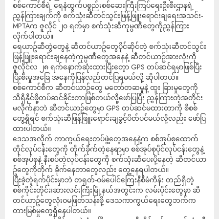
စစ်ကောင်စီရဲ့ ရေနံထွက်ပစ္စည်းစစ်ဆေးကြီးကြပ်ရေးဦးစီးဌာနရဲ့
ညွှန်ကြားချက်ကို စက်သုံးဆီတင်သွင်းဖြန့်ဖြူးရောင်းချရေးအသင်း-
MPTAက ဇူလိုင် ၂၀ ရက်မှာ စက်သုံးဆီကုမ္ပဏီတွေကိုညွှန်ကြား
လိုက်ပါတယ်။
ရေယာဥ်ဆီတွဲတွေနဲ့ ဆီတင်ယာဥ်တွေပိုင်ဆိုင်တဲ့ စက်သုံးဆီတင်သွင်း
ဖြန့်ဖြူးရောင်းချနေတဲ့ကုမ္ပဏီတွေအနေနဲ့ ဆီတင်ယာဥ်အားလုံးကို
ဇူလိုင်လ ၂၈ ရက်နောက်ဆုံးထားပြီး​တေ့ာ GPS တပ်ဆင်ရမှာဖြစ်ပြီး
ပြီးစီးမှုအခြေ အနေကိုပြန်လည်တင်ပြရမယ်လို့ ဆိုပါတယ်။
စစ်ကောင်စီက ဆီတင်ယာဥ်တွေ မတော်တဆမှုနဲ့ ထူး ခြားမှုတွေကို
သိရှိနိုင်ဖို့တပ်ဆင်ခိုင်းတာဖြစ်တယ်လို့ဖော်ပြပြီး ညွှန်ကြားတဲ့အတိုင်း
မလိုက်နာဘဲ ဆီတင်ယာဥ်တွေမှာ GPS တပ်ဆင်မထားတာကို စိစစ်
တွေ့ရှိရင် စက်သုံးဆီဖြန့်ဖြူးရောင်းချခွင့်ပိတ်ပင်မယ်လို့လည်း ဖော်ပြ
ထားပါတယ်။
ဒေသအလိုက် ကာကွယ်ရေးတပ်ဖွဲ့တွေအနေနဲ့က စစ်အုပ်စုထောက်
တိုင်လုပ်ငန်းတွေကို တိုက်ခိုက်တဲ့နေရာမှာ စစ်အုပ်စုပိုင်လုပ်ငန်းတွေနဲ့
စစ်အုပ်စုနဲ့ နီးစပ်တဲ့လုပ်ငန်းတွေကို စက်သုံးဆီပေးပို့နေတဲ့ ဆီတင်ယာ
ဥ်တွေကိုတိုက် ခိုက်နေတာတွေလည်း တွေ့နေရပါတယ်။
ပြီးခဲ့တဲ့ရက်ပိုင်းမှာဘဲ တရုတ်-ဝမ်ပေါင်ကြေးနီစီမံကိန်း တည်ရှိတဲ့
စစ်ကိုင်းတိုင်း၊ဆားလင်းကြီးမြို့နယ်အတွင်းက လမ်းပိုင်းတွေမှာ ဆီ
တင်ယာဥ်တွေလုံးဝမဖြတ်သန်းဖို့ ဒေသကာကွယ်ရေးတွေဘက်က
တားမြစ်မှုတွေရှိနေပါတယ်။