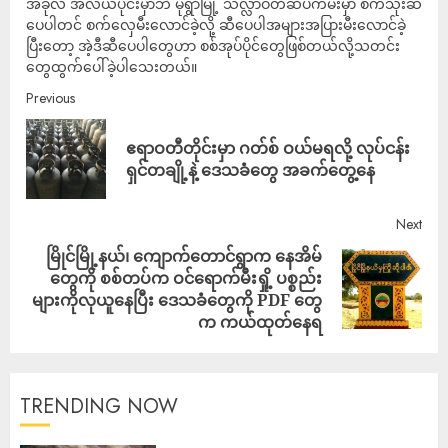
အခုလ အလယ်ပိုင်းမှာဘဲ မုံရွာမြို့ သလ္လာဝတီဆိပ်ကမ်းမှာ စက်သုံးဆီ
ပေပါတင် စက်လှေမီးလောင်ခဲ့လို့ ဆီပေပါအများအပြားမီးလောင်ခဲ့
ပြီးတော့ အဲ့ဒီဆီပေပါတွေဟာ စစ်အုပ်ပိုင်တွေဖြစ်တယ်လို့သတင်း
တွေထွက်ပေါ်ခဲ့ပါသေးတယ်။
Previous
ဧရာဝတီတိုင်းမှာ ဂတ်စ် ဝယ်မရလို့ လုပ်ငန်း
ရှင်တချို့နဲ့ ဒေသခံတွေ အခက်တွေ့နေ
Next
မြိုင်မြို့နယ်၊ ကျောက်တောင်ရွာက နေအိမ်
တွေကို စစ်တပ်က ဝင်ရောက်မီးရှို့ ပစ္စည်း
များကိုလုယူနေပြီး ဒေသခံတွေကို PDF တွေ
က ကယ်ထုတ်နေရ
TRENDING NOW