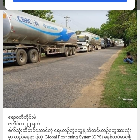
ဧရာဝတီတိုင်းမ်
ဇူလိုင်လ ၂၂ ရက်
စက်သုံးဆီတင်ဆောင်တဲ့ ရေယာဥ်တွဲတွေနဲ့ ဆီတင်ယာဥ်တွေအားလုံး
မှာ တည်နေရာပြတဲ့ Global Positioning System(GPS) စနစ်တပ်ဆင်ဖို့