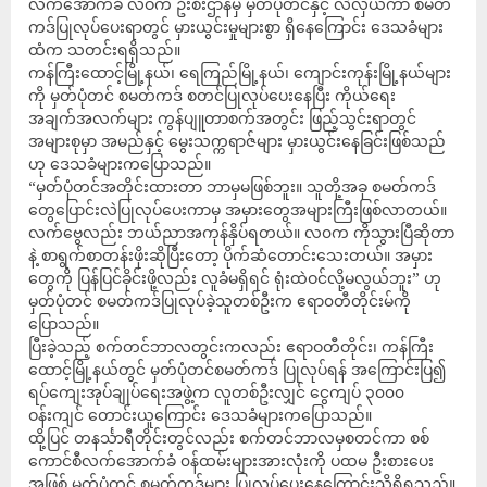
လက်အောက်ခံ လဝက ဦးစီးဌာနမှ မှတ်ပုံတင်နှင့် လဲလှယ်ကာ စမတ်
ကဒ်ပြုလုပ်ပေးရာတွင် မှားယွင်းမှုများစွာ ရှိနေကြောင်း ဒေသခံများ
ထံက သတင်းရရှိသည်။
ကန်ကြီးထောင့်မြို့နယ်၊ ရေကြည်မြို့နယ်၊ ကျောင်းကုန်းမြို့နယ်များ
ကို မှတ်ပုံတင် စမတ်ကဒ် စတင်ပြုလုပ်ပေးနေပြီး ကိုယ်ရေး
အချက်အလက်များ ကွန်ပျူတာစက်အတွင်း ဖြည့်သွင်းရာတွင်
အများစုမှာ အမည်နှင့် မွေးသက္ကရာဇ်များ မှားယွင်းနေခြင်းဖြစ်သည်
ဟု ဒေသခံများကပြောသည်။
“မှတ်ပုံတင်အတိုင်းထားတာ ဘာမှမဖြစ်ဘူး။ သူတို့အခု စမတ်ကဒ်
တွေပြောင်းလဲပြုလုပ်ပေးကာမှ အမှားတွေအများကြီးဖြစ်လာတယ်။
လက်ဗွေလည်း ဘယ်ညာအကုန်နှိပ်ရတယ်။ လ၀က ကိုသွားပြီဆိုတာ
နဲ့ စာရွက်စာတန်းဖိုးဆိုပြီးတော့ ပိုက်ဆံတောင်းသေးတယ်။ အမှား
တွေကို ပြန်ပြင်ခိုင်းဖို့လည်း လူခံမရှိရင် ရုံးထဲဝင်လို့မလွယ်ဘူး” ဟု
မှတ်ပုံတင် စမတ်ကဒ်ပြုလုပ်ခဲ့သူတစ်ဦးက ဧရာ၀တီတိုင်းမ်ကို
ပြောသည်။
ပြီးခဲ့သည့် စက်တင်ဘာလတွင်းကလည်း ဧရာဝတီတိုင်း၊ ကန်ကြီး
ထောင့်မြို့နယ်တွင် မှတ်ပုံတင်စမတ်ကဒ် ပြုလုပ်ရန် အကြောင်းပြ၍
ရပ်ကျေးအုပ်ချုပ်ရေးအဖွဲ့က လူတစ်ဦးလျှင် ငွေကျပ် ၃၀၀၀
ဝန်းကျင် တောင်းယူကြောင်း ဒေသခံများကပြောသည်။
ထို့ပြင် တနင်္သာရီတိုင်းတွင်လည်း စက်တင်ဘာလမှစတင်ကာ စစ်
ကောင်စီလက်အောက်ခံ ၀န်ထမ်းများအားလုံးကို ပထမ ဦးစားပေး
အဖြစ် မှတ်ပုံတင် စမတ်ကဒ်များ ပြုလုပ်ပေးနေကြောင်းသိရှိရသည်။