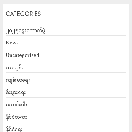
CATEGORIES
၂၀၂၅ရွေးကောက်ပွဲ
News
Uncategorized
ကာတွန်း
ကျန်းမာရေး
စီးပွားရေး
ဆောင်းပါး
နိုင်ငံတကာ
နိုင်ငံရေး