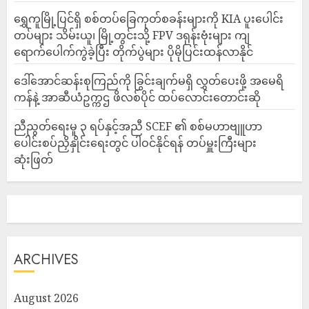
‎ရွှေကူမြို့ပြင်ရှိ စစ်တပ်ခြေကုတ်စခန်းများကို KIA ပူးပေါင်း
တပ်များ သိမ်းယူ၊ မြို့တွင်းသို့ FPV ဒရုန်းဗုံးများ ကျ
ရောက်ပေါက်ကွဲခဲ့ပြီး တိုက်ပွဲများ ပိုမိုပြင်းထန်လာနိုင်
ဒေါ်အောင်ဆန်းစုကြည်ကို ခြွင်းချက်မရှိ လွှတ်ပေးဖို့ အမေရိ
ကန်နဲ့ အာဆီယံဥက္ကဌ ဖိလစ်ပိုင် ထပ်လောင်းတောင်းဆို
ညီညွတ်ရေးမူ ၃ ရပ်နှင့်အညီ SCEF ၏ စစ်မဟာဗျူဟာ
ပေါင်းစပ်ညှိနှိုင်းရေးတွင် ပါဝင်နိုင်ရန် တပ်မှူးကြီးများ
ဆုံးဖြတ်
ARCHIVES
August 2026