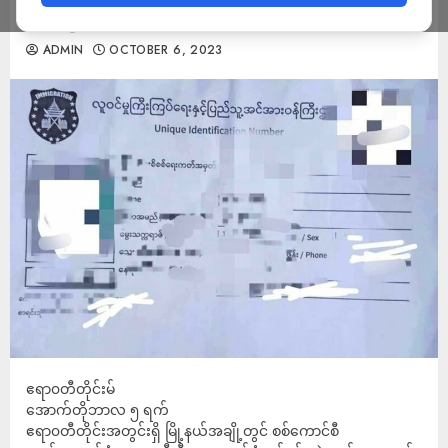
များ မှားယွင်းနေ
ADMIN
OCTOBER 6, 2023
ဧရာ၀တီတိုင်းမ်
အောက်တိုဘာလ ၅ ရက်
ဧရာ၀တီတိုင်းအတွင်းရှိ မြို့နယ်အချို့တွင် စစ်ကောင်စီ