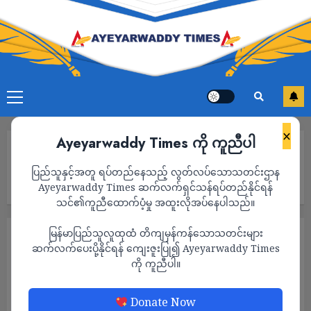
×
Ayeyarwaddy Times ကို ကူညီပါ
Home
ဧရာ၀တီတိုင်းအတွင်း စစ်ကောင်စီလက်အောက်ခံ လ၀ကရုံးမှ
ပြည်သူနှင့်အတူ ရပ်တည်နေသည့် လွတ်လပ်သောသတင်းဌာန
မှတ်ပုံတင် စမတ်ကဒ် ပြုလုပ်ပေးရာတွင် အမည်နှင့် မွေးသက္ကရာဇ်များ
မှားယွင်းနေ
Ayeyarwaddy Times ဆက်လက်ရှင်သန်ရပ်တည်နိုင်ရန်
သင်၏ကူညီထောက်ပံ့မှု အထူးလိုအပ်နေပါသည်။
မြန်မာပြည်သူလူထုထံ တိကျမှန်ကန်သောသတင်းများ
သတင်း
ဆက်လက်ပေးပို့နိုင်ရန် ကျေးဇူးပြု၍ Ayeyarwaddy Times
ဧရာ၀တီတိုင်းအတွင်း စစ်ကောင်စီ
ကို ကူညီပါ။
လက်အောက်ခံ လ၀ကရုံးမှ မှတ်ပုံတင် စမတ်က
ဒ် ပြုလုပ်ပေးရာတွင် အမည်နှင့် မွေးသက္ကရာဇ်
Donate Now