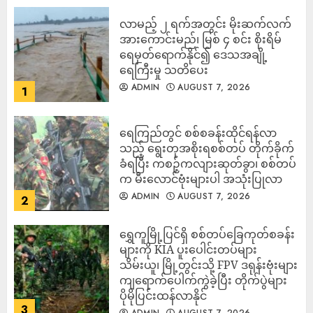
လာမည့် ၂ ရက်အတွင်း မိုးဆက်လက်
အားကောင်းမည်၊ မြစ် ၄ စင်း စိုးရိမ်
ရေမှတ်ရောက်နိုင်၍ ဒေသအချို့
ရေကြီးမှု သတိပေး
ADMIN
AUGUST 7, 2026
1
ရေကြည်တွင် စစ်စခန်းထိုင်ရန်လာ
သည့် ရွေးတုအစိုးရစစ်တပ် တိုက်ခိုက်
ခံရပြီး ကစဉ့်ကလျားဆုတ်ခွာ၊ စစ်တပ်
က မီးလောင်ဗုံးများပါ အသုံးပြုလာ
ADMIN
AUGUST 7, 2026
2
‎ရွှေကူမြို့ပြင်ရှိ စစ်တပ်ခြေကုတ်စခန်း
များကို KIA ပူးပေါင်းတပ်များ
သိမ်းယူ၊ မြို့တွင်းသို့ FPV ဒရုန်းဗုံးများ
ကျရောက်ပေါက်ကွဲခဲ့ပြီး တိုက်ပွဲများ
ပိုမိုပြင်းထန်လာနိုင်
3
ADMIN
AUGUST 7, 2026