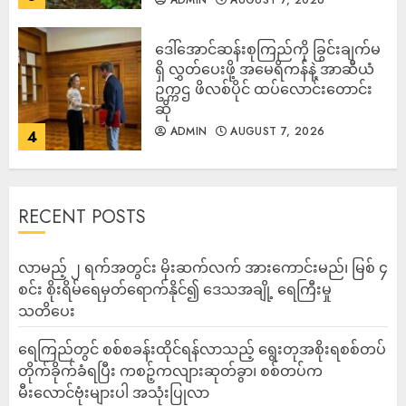
ဒေါ်အောင်ဆန်းစုကြည်ကို ခြွင်းချက်မ
ရှိ လွှတ်ပေးဖို့ အမေရိကန်နဲ့ အာဆီယံ
ဥက္ကဌ ဖိလစ်ပိုင် ထပ်လောင်းတောင်း
ဆို
ADMIN
AUGUST 7, 2026
4
RECENT POSTS
လာမည့် ၂ ရက်အတွင်း မိုးဆက်လက် အားကောင်းမည်၊ မြစ် ၄
စင်း စိုးရိမ်ရေမှတ်ရောက်နိုင်၍ ဒေသအချို့ ရေကြီးမှု
သတိပေး
ရေကြည်တွင် စစ်စခန်းထိုင်ရန်လာသည့် ရွေးတုအစိုးရစစ်တပ်
တိုက်ခိုက်ခံရပြီး ကစဉ့်ကလျားဆုတ်ခွာ၊ စစ်တပ်က
မီးလောင်ဗုံးများပါ အသုံးပြုလာ