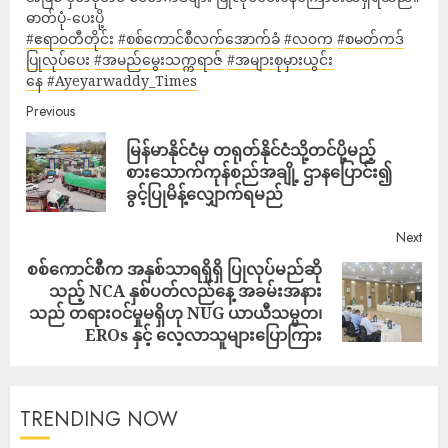
ဓာတ်ပုံ-ပေးပို့
#ဧရာ၀တီတိုင်း
#စစ်ကောင်စီလက်အောက်ခံ
#လ၀က
#စမတ်ကဒ်
ပြုလုပ်ပေး
#အမည်မွေးသက္ကရာဇ်
#အများစုမှားယွင်း
နေ
#Ayeyarwaddy_Times
Previous
မြန်မာနိုင်ငံမှ တရုတ်နိုင်ငံသို့တင်ပို့မည့်
စားသောက်ကုန်စည်အချို့ ဌာနပြောင်း၍
ခွင့်ပြုမိန့်လျှောက်ရမည်
Next
စစ်ကောင်စီက အနှစ်သာရရှိရှိ ပြုလုပ်မည်ဆို
သည့် NCA နှစ်ပတ်လည်နေ့ အခမ်းအနား
သည် တရားဝင်မှုမရှိဟု NUG ယာယီသမ္မတ၊
EROs နှင့် လေ့လာသူများပြောကြား
TRENDING NOW