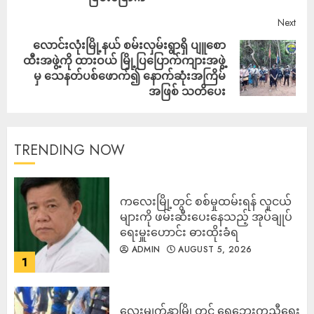
Next
လောင်းလုံးမြို့နယ် စမ်းလှမ်းရွာရှိ ပျူစော
ထီးအဖွဲ့ကို ထားဝယ် မြို့ပြပြောက်ကျားအဖွဲ့
မှ သေနတ်ပစ်ဖောက်၍ နောက်ဆုံးအကြိမ်
အဖြစ် သတိပေး
TRENDING NOW
ကလေးမြို့တွင် စစ်မှုထမ်းရန် လူငယ်
များကို ဖမ်းဆီးပေးနေသည့် အုပ်ချုပ်
ရေးမှူးဟောင်း ဓားထိုးခံရ
ADMIN
AUGUST 5, 2026
1
လေးမျက်နှာမြို့တွင် ရေဘေးကူညီရေး