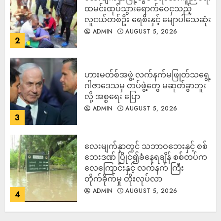
ထမင်းထုပ်သွားရောက်ဝေငှသည့်
လူငယ်တစ်ဦး ရေစီးနှင့် မျောပါသေဆုံး
ADMIN
AUGUST 5, 2026
2
ဟားမတ်စ်အဖွဲ့ လက်နက်မဖြုတ်သရွေ့
ဂါဇာဒေသမှ တပ်ဖွဲ့တွေ မဆုတ်ခွာဘူး
လို့ အစ္စရေး ပြော
ADMIN
AUGUST 5, 2026
3
‎လေးမျက်နှာတွင် သဘာဝဘေးနှင့် စစ်
ဘေးဒဏ် ပြိုင်၍ခံနေရချိန် စစ်တပ်က
လေကြောင်းနှင့် လက်နက် ကြီး
တိုက်ခိုက်မှု တိုးလုပ်လာ
ADMIN
AUGUST 5, 2026
4