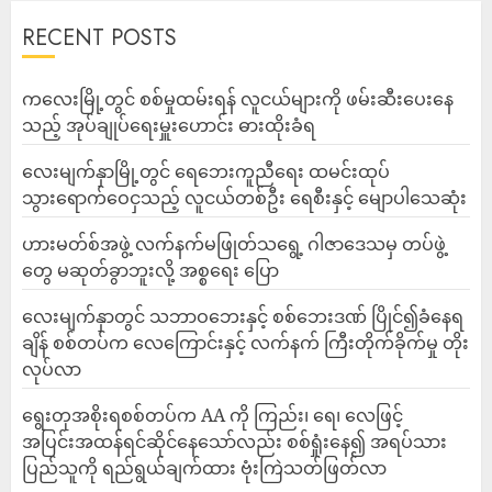
RECENT POSTS
ကလေးမြို့တွင် စစ်မှုထမ်းရန် လူငယ်များကို ဖမ်းဆီးပေးနေ
သည့် အုပ်ချုပ်ရေးမှူးဟောင်း ဓားထိုးခံရ
လေးမျက်နှာမြို့တွင် ရေဘေးကူညီရေး ထမင်းထုပ်
သွားရောက်ဝေငှသည့် လူငယ်တစ်ဦး ရေစီးနှင့် မျောပါသေဆုံး
ဟားမတ်စ်အဖွဲ့ လက်နက်မဖြုတ်သရွေ့ ဂါဇာဒေသမှ တပ်ဖွဲ့
တွေ မဆုတ်ခွာဘူးလို့ အစ္စရေး ပြော
‎လေးမျက်နှာတွင် သဘာဝဘေးနှင့် စစ်ဘေးဒဏ် ပြိုင်၍ခံနေရ
ချိန် စစ်တပ်က လေကြောင်းနှင့် လက်နက် ကြီးတိုက်ခိုက်မှု တိုး
လုပ်လာ
ရွေးတုအစိုးရစစ်တပ်က AA ကို ကြည်း၊ ရေ၊ လေဖြင့်
အပြင်းအထန်ရင်ဆိုင်နေသော်လည်း စစ်ရှုံးနေ၍ အရပ်သား
ပြည်သူကို ရည်ရွယ်ချက်ထား ဗုံးကြဲသတ်ဖြတ်လာ