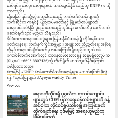
တပ်ရင်း၊ တပ်ခွဲ၊ တပ်စုများထံ ဆက်သွယ်နိုင် သည်ဟု KNPP က ဆို
ထားသည်။
ထို့အပြင် ၎င်းတို့နှင့်အတူပါလာသည့် လက်နက်ခဲယမ်းများကို
သက်ဆိုင်ရာ ကရင်နီ ပြည်တပ်မတော်နှင့် မြို့နယ်တပ်များထံ
တရား၀င်အပ်နှံပြီး ဖွဲ့စည်းထားသည့်လုပ်ငန်း ကော်မတီမှ ဆက်လက်
ဆောင်ရွက်သွား မည်ဟု သိရသည်။
နိုင်ငံတကာတရား၀င်အဖွဲ့များ၊ မြန်မာနိုင်ငံတဝန်းရှိ တိုင်းရင်းသား
တော်လှန်ရေး လက်နက်ကိုင်အဖွဲ့များ၊ အမျိုးသားညီညွတ်ရေးအစိုးရ
တို့နှင့် တရား၀င်ချိတ်ဆက်မှု လမ်းကြောင်းရှိသည့်အတွက် စစ်
ကောင်စီလက်အောက်တွင် တာ၀န်ထမ်းဆောင်ရန် ဆန္ဒမရှိတော့ပါက
(Signal +6695 8807436)သို့ တိုက်ရိုက် ဆက်သွယ်နိုင်ကြောင်း
ဖော်ပြထားသည်။
#ကရင်နီ
#KNPP
#စစ်ကောင်စီတပ်အရာရှိများ
#ဘက်ပြောင်းခိုလှုံ
ရန်
#ထုတ်ပြန်ချက်
#Ayeyarwaddy_Times
Previous
ဧရာဝတီတိုင်းရှိ ပုဂ္ဂလိက စာသင်ကျောင်း
များတွင် CDM ပညာ​ရေးဝန်ထမ်းများကို ခန့်
အပ်​ပါက လိုင်စင်ရုပ်သိမ်း၍ အကြမ်းဖက်
တိုက်ဖျက်ရေး ပုဒ်မဖြင့် အရေးယူမည်ဟု
ခြိမ်းခြောက်