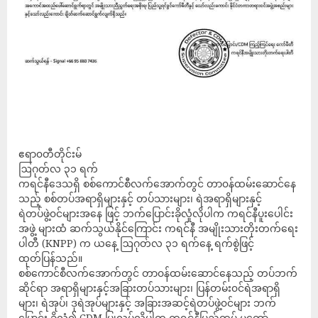
ဧရာ၀တီတိုင်းမ်
ဩဂုတ်လ ၃၁ ရက်
ကရင်နီဒေသရှိ စစ်ကောင်စီလက်အောက်တွင် တာ၀န်ထမ်း‌ဆောင်နေ
သည့် စစ်တပ်အရာရှိများနှင့် တပ်သားများ၊ ရဲအရာရှိများနှင့်
ရဲတပ်ဖွဲ့၀င်များအနေ ဖြင့် ဘက်ပြောင်းခိုလှုံလိုပါက ကရင်နီပူးပေါင်း
အဖွဲ့ များထံ ဆက်သွယ်နိုင်ကြောင်း ကရင်နီ အမျိုးသားတိုးတက်ရေး
ပါတီ (KNPP) က ယနေ့ ဩဂုတ်လ ၃၁ ရက်နေ့ ရက်စွဲဖြင့်
ထုတ်ပြန်သည်။
စစ်ကောင်စီလက်အောက်တွင် တာ၀န်ထမ်းဆောင်နေသည့် တပ်ဘက်
ဆိုင်ရာ အရာရှိများနှင့်အခြားတပ်သားများ၊ ပြန်တမ်း၀င်ရဲအရာရှိ
များ၊ ရဲအုပ်၊ ဒုရဲအုပ်များနှင့် အခြားအဆင့်ရဲတပ်ဖွဲ့၀င်များ ဘက်
ပြောင်း ခိုလှုံ၍ CDM ပြုလုပ်လိုပါက ကရင်နီပြည်တပ် မတော်