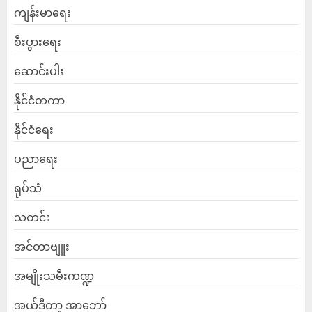
ကျန်းမာရေး
စီးပွားရေး
ဆောင်းပါး
နိုင်ငံတကာ
နိုင်ငံရေး
ပညာရေး
ရုပ်သံ
သတင်း
အင်တာဗျူး
အမျိုးသမီးကဏ္ဍ
အယ်ဒီတာ့ အာဘော်