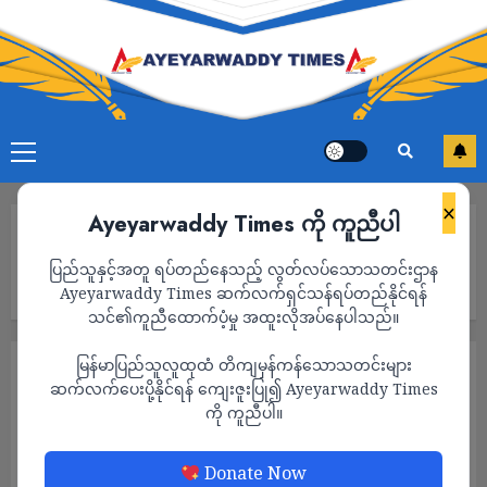
×
Ayeyarwaddy Times ကို ကူညီပါ
Home
ကရင်နီပြည်နယ်ရှိ စစ်ကောင်စီလက်အောက်ခံ တပ်အရာရှိနှင့်တပ်သား
ပြည်သူနှင့်အတူ ရပ်တည်နေသည့် လွတ်လပ်သောသတင်းဌာန
များ ရဲအရာရှိ နှင့်ရဲတပ်ဖွဲ့၀င်များ ဘက်ပြောင်းလိုပါက ဆက်သွယ်နိုင်
ကြောင်း KNPP ထုတ်ပြန်
Ayeyarwaddy Times ဆက်လက်ရှင်သန်ရပ်တည်နိုင်ရန်
သင်၏ကူညီထောက်ပံ့မှု အထူးလိုအပ်နေပါသည်။
မြန်မာပြည်သူလူထုထံ တိကျမှန်ကန်သောသတင်းများ
နိုင်ငံရေး
သတင်း
ဆက်လက်ပေးပို့နိုင်ရန် ကျေးဇူးပြု၍ Ayeyarwaddy Times
ကရင်နီပြည်နယ်ရှိ စစ်ကောင်စီလက်အောက်ခံ
ကို ကူညီပါ။
တပ်အရာရှိနှင့်တပ်သားများ ရဲအရာရှိ နှင့်
ရဲတပ်ဖွဲ့၀င်များ ဘက်ပြောင်းလိုပါက ဆက်သွယ်
Donate Now