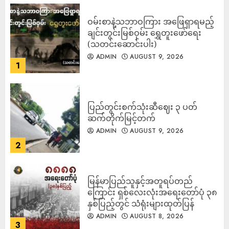
ဝမ်းစာနဲ့သဘာဝကြား အဖြေရှာရမည့်
ချင်းတွင်းမြစ်ဝှမ်း ရွှေတူးဖော်ရေး
(သတင်းဆောင်းပါး)
ADMIN
AUGUST 9, 2026
1
ပြည်တွင်းစက်သုံးဆီဈေး ၃ ပတ်
ဆက်တိုက်မြင့်တက်
ADMIN
AUGUST 9, 2026
2
မြန်မာပြည်သူနှင့်အတူရပ်တည်
ကြောင်း ရှစ်လေးလုံးအရေးတော်ပုံ ၃၈
နှစ်ပြည့်တွင် သံရုံးများထုတ်ပြန်
ADMIN
AUGUST 8, 2026
3