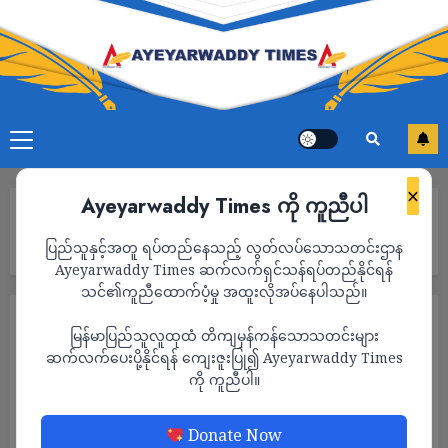
×
Ayeyarwaddy Times ကို ကူညီပါ
Home
အိမ်ခြံမြေသူဌေးကြီး သာဗီဆင်း ထိုင်းနိုင်ငံရဲ့ ၃၀ ဉီးမြောက်
ပြည်သူနှင့်အတူ ရပ်တည်နေသည့် လွတ်လပ်သောသတင်းဌာန
ဝန်ကြီးချုပ်ဖြစ်လာ
Ayeyarwaddy Times ဆက်လက်ရှင်သန်ရပ်တည်နိုင်ရန်
သင်၏ကူညီထောက်ပံ့မှု အထူးလိုအပ်နေပါသည်။
နိုင်ငံတကာ
သတင်း
မြန်မာပြည်သူလူထုထံ တိကျမှန်ကန်သောသတင်းများ
အိမ်ခြံမြေသူဌေးကြီး သာဗီဆင်း ထိုင်းနိုင်ငံရဲ့
ဆက်လက်ပေးပို့နိုင်ရန် ကျေးဇူးပြု၍ Ayeyarwaddy Times
ကို ကူညီပါ။
၃၀ ဉီးမြောက် ဝန်ကြီးချုပ်ဖြစ်လာ
ADMIN
AUGUST 23, 2023
Donate Now