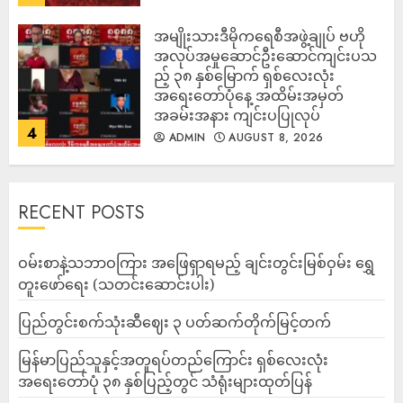
အမျိုးသားဒီမိုကရေစီအဖွဲ့ချုပ် ဗဟို
အလုပ်အမှုဆောင်ဦးဆောင်ကျင်းပသ
ည့် ၃၈ နှစ်မြောက် ရှစ်လေးလုံး
အရေးတော်ပုံနေ့ အထိမ်းအမှတ်
အခမ်းအနား ကျင်းပပြုလုပ်
4
ADMIN
AUGUST 8, 2026
RECENT POSTS
ဝမ်းစာနဲ့သဘာဝကြား အဖြေရှာရမည့် ချင်းတွင်းမြစ်ဝှမ်း ရွှေ
တူးဖော်ရေး (သတင်းဆောင်းပါး)
ပြည်တွင်းစက်သုံးဆီဈေး ၃ ပတ်ဆက်တိုက်မြင့်တက်
မြန်မာပြည်သူနှင့်အတူရပ်တည်ကြောင်း ရှစ်လေးလုံး
အရေးတော်ပုံ ၃၈ နှစ်ပြည့်တွင် သံရုံးများထုတ်ပြန်