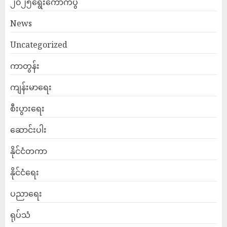
၂၀၂၅ရွေးကောက်ပွဲ
News
Uncategorized
ကာတွန်း
ကျန်းမာရေး
စီးပွားရေး
ဆောင်းပါး
နိုင်ငံတကာ
နိုင်ငံရေး
ပညာရေး
ရုပ်သံ