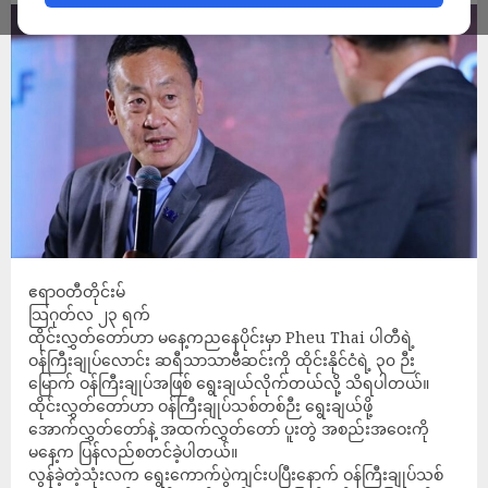
ဧရာဝတီတိုင်းမ်
သြဂုတ်လ ၂၃ ရက်
ထိုင်းလွှတ်တော်ဟာ မနေ့ကညနေပိုင်းမှာ Pheu Thai ပါတီရဲ့
ဝန်ကြီးချုပ်လောင်း ဆရီသာသာဗီဆင်းကို ထိုင်းနိုင်ငံရဲ့ ၃၀ ဉီး
မြောက် ဝန်ကြီးချုပ်အဖြစ် ရွေးချယ်လိုက်တယ်လို့ သိရပါတယ်။
ထိုင်းလွှတ်တော်ဟာ ဝန်ကြီးချုပ်သစ်တစ်ဉီး ရွေးချယ်ဖို့
အောက်လွှတ်တော်နဲ့ အထက်လွှတ်တော် ပူးတွဲ အစည်းအဝေးကို
မနေ့က ပြန်လည်စတင်ခဲ့ပါတယ်။
လွန်ခဲ့တဲ့သုံးလက ရွေးကောက်ပွဲကျင်းပပြီးနောက် ဝန်ကြီးချုပ်သစ်