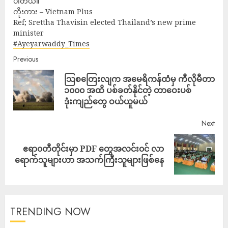
ပါတယ်။
ကိုးကား – Vietnam Plus
Ref; Srettha Thavisin elected Thailand’s new prime
minister
#Ayeyarwaddy_Times
Previous
သြစတြေးလျက အမေရိကန်ထံမှ ကီလိုမီတာ
၁၀၀၀ အထိ ပစ်ခတ်နိုင်တဲ့ တာဝေးပစ်
ဒုံးကျည်တွေ ဝယ်ယူမယ်
Next
ဧရာ၀တီတိုင်းမှာ PDF တွေအလင်း၀င် လာ
ရောက်သူများဟာ အသက်ကြီးသူများဖြစ်နေ
TRENDING NOW