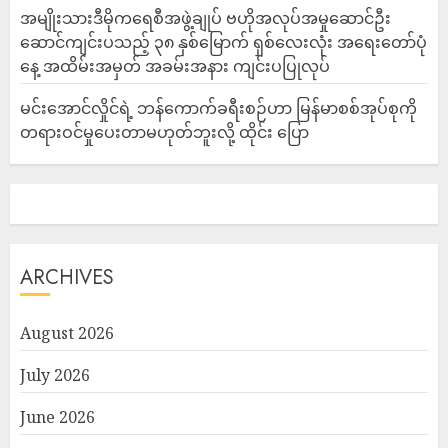
အမျိုးသားဒီမိုကရေစီအဖွဲ့ချုပ် ဗဟိုအလုပ်အမှုဆောင်ဦး
ဆောင်ကျင်းပသည့် ၃၈ နှစ်မြောက် ရှစ်လေးလုံး အရေးတော်ပုံ
နေ့ အထိမ်းအမှတ် အခမ်းအနား ကျင်းပပြုလုပ်
မင်းအောင်လှိုင်ရဲ့ ဘန်ကောက်ခရီးစဉ်ဟာ မြန်မာစစ်အုပ်စုကို
တရားဝင်မှုပေးတာမဟုတ်ဘူးလို့ ထိုင်း ပြော
ARCHIVES
August 2026
July 2026
June 2026