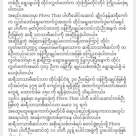
တစ်ဉီး ရွေးချယ်ဖို့ ထိုင်းလွှတ်တော်က သုံးကြိမ်တိုင်တိုင် ကြိုးပမ်းခဲ့ရ
ပါတယ်။
အစည်းအဝေးမှာ Pheu Thai ပါတီခေါင်းဆောင် ချိုလ်နန်ဆရီကော်
က လွှတ်တော်ရွေးကောက်ပွဲအတွက် ထိုင်းရွေးကောက်ပွဲကော်မရှင်
မှာ ပါတီက မှတ်ပုံတင်ထားတဲ့ ဝန်ကြီးချုပ်လောင်းသုံးဉီးအနက် တစ်
ဉီးဖြစ်တဲ့ ဆရီ သာသာဗီဆင်းကို အဆိုပြုခဲ့ပါတယ်။
အဆိုပြုတဲ့ အခြားဝန်ကြီးချုပ်လောင်းမရှိတာကြောင့် ထိုင်း
လွှတ်တော်ဥက္ကဌ ဝမ်မူဟမ်မက်နူမာသာက ဆရီသာသာဗီဆင်းကို တ
စ်ဉီးတည်းသော ဝန်ကြီးချုပ်လောင်းအဖြစ် ကြေညာခဲ့ပါတယ်။
လွှတ်တော်မှာ ၅ နာရီကြာ ဆွေးနွေးမှုတွေ ပြုလုပ်ပြီးနောက် ထိုင်း
လွှတ်တော်အမတ် ၇၀၃ ဉီးက ဝန်ကြီး ချုပ်သစ်တစ်ဉီး ရွေးချယ်ဖို့ မဲ
ပေးခဲ့ပါတယ်။
ဆရီသာသာဗီဆင်းဟာ ထိုင်းနိုင်ငံရဲ့ ၃၀ ဉီးမြောက် ဝန်ကြီးချုပ်ဖြစ်ဖို့
လိုအပ်တဲ့မဲ ၃၇၅ မဲကို ကျော်လွန် ရရှိခဲ့ပြီး အထက်လွှတ်တော်အမတ်
တွေရဲ့ ထောက်ခံမဲ ၁၅၀ ကို ရရှိခဲ့တယ်လို့ သိရပါတယ်။
၁၉၆၁ ခုနှစ်မှာ မွေးဖွားခဲ့တဲ့ Pheu Thai ပါတီ ခေါင်းဆောင်တစ်ဉီး
ဖြစ်တဲ့ ဆရီသာသာဗီဆင်းဟာ မေလ ၁၄ ရက်
အထွေထွေရွေးကောက်ပွဲမတိုင်မီ မဲဆွယ်စည်းရုံးရေးကာလအတွင်း
အရေးပါတဲ့ အခန်းကဏ္ဍတစ်ခုကနေ ပါဝင်ခဲ့ပါတယ်။
ဆရီသာသာဗီဆင်းဟာ အစိုးရသစ်တစ်ရပ် စတင်ဖွဲ့စည်းဖို့ Pheu
Thai ပါတီဉီးဆောင်တဲ့ ၁၁ ပါတီ ညွန့် ပေါင်းအဖွဲ့ကို ပူးပေါင်းမှာဖြစ်