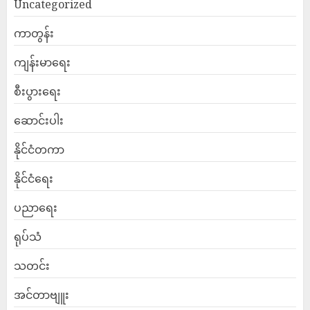
Uncategorized
ကာတွန်း
ကျန်းမာရေး
စီးပွားရေး
ဆောင်းပါး
နိုင်ငံတကာ
နိုင်ငံရေး
ပညာရေး
ရုပ်သံ
သတင်း
အင်တာဗျူး