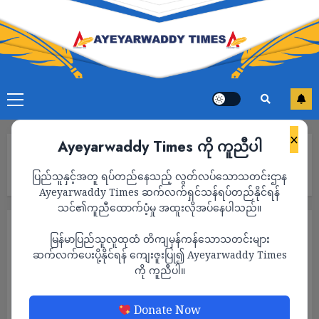
×
Ayeyarwaddy Times ကို ကူညီပါ
Home
ဟိုင်းကြီးကျွန်း ရေတပ်တွင် မိသားစုအကျိုးခံစားခွင့်ဆိုကာ ကိုယ်
ပြည်သူနှင့်အတူ ရပ်တည်နေသည့် လွတ်လပ်သောသတင်းဌာန
ရေးရာဇဝင်များတောင်းခံ
Ayeyarwaddy Times ဆက်လက်ရှင်သန်ရပ်တည်နိုင်ရန်
သင်၏ကူညီထောက်ပံ့မှု အထူးလိုအပ်နေပါသည်။
သတင်း
မြန်မာပြည်သူလူထုထံ တိကျမှန်ကန်သောသတင်းများ
ဟိုင်းကြီးကျွန်း ရေတပ်တွင် မိသားစု
ဆက်လက်ပေးပို့နိုင်ရန် ကျေးဇူးပြု၍ Ayeyarwaddy Times
ကို ကူညီပါ။
အကျိုးခံစားခွင့်ဆိုကာ ကိုယ်ရေးရာဇဝင်များ
တောင်းခံ
Donate Now