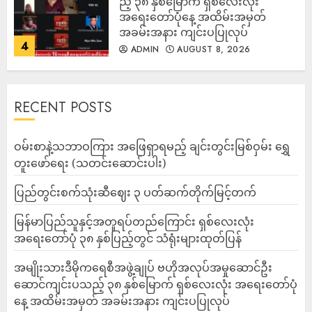
ည့် ၃၈ နှစ်မြောက် ရှစ်လေးလုံး
အရေးတော်ပုံနေ့ အထိမ်းအမှတ်
အခမ်းအနား ကျင်းပပြုလုပ်
4
ADMIN
AUGUST 8, 2026
RECENT POSTS
ဝမ်းစာနဲ့သဘာဝကြား အဖြေရှာရမည့် ချင်းတွင်းမြစ်ဝှမ်း ရွှေ
တူးဖော်ရေး (သတင်းဆောင်းပါး)
ပြည်တွင်းစက်သုံးဆီဈေး ၃ ပတ်ဆက်တိုက်မြင့်တက်
မြန်မာပြည်သူနှင့်အတူရပ်တည်ကြောင်း ရှစ်လေးလုံး
အရေးတော်ပုံ ၃၈ နှစ်ပြည့်တွင် သံရုံးများထုတ်ပြန်
အမျိုးသားဒီမိုကရေစီအဖွဲ့ချုပ် ဗဟိုအလုပ်အမှုဆောင်ဦး
ဆောင်ကျင်းပသည့် ၃၈ နှစ်မြောက် ရှစ်လေးလုံး အရေးတော်ပုံ
နေ့ အထိမ်းအမှတ် အခမ်းအနား ကျင်းပပြုလုပ်