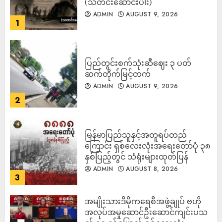
(သတင်းဆောင်းပါး)
ADMIN
AUGUST 9, 2026
1
ပြည်တွင်းစက်သုံးဆီဈေး ၃ ပတ်
ဆက်တိုက်မြင့်တက်
ADMIN
AUGUST 9, 2026
2
မြန်မာပြည်သူနှင့်အတူရပ်တည်
ကြောင်း ရှစ်လေးလုံးအရေးတော်ပုံ ၃၈
နှစ်ပြည့်တွင် သံရုံးများထုတ်ပြန်
ADMIN
AUGUST 8, 2026
3
အမျိုးသားဒီမိုကရေစီအဖွဲ့ချုပ် ဗဟို
အလုပ်အမှုဆောင်ဦးဆောင်ကျင်းပသ