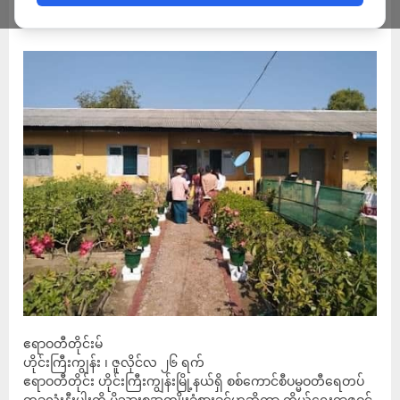
ADMIN
JULY 26, 2023
ဧရာဝတီတိုင်းမ်
ဟိုင်းကြီးကျွန်း ၊ ဇူလိုင်လ ၂၆ ရက်
ဧရာဝတီတိုင်း ဟိုင်းကြီးကျွန်းမြို့နယ်ရှိ စစ်ကောင်စီပမ္မဝတီရေတပ်
တခုလုံးနီးပါးကို မိသားစုအကျိုးခံစားခွင့်ဟုဆိုကာ ကိုယ်ရေးရာဇဝင်