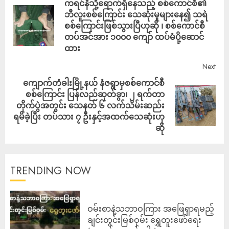
ကရင်နီသို့ရောက်ရှိနေသည့် စစ်ကောင်စီ၏
ဘီလူးစစ်ကြောင်း သေဆုံးမှုများနေ၍ သရဲ
စစ်ကြောင်းဖြစ်သွားပြီဟုဆို ၊ စစ်ကောင်စီ
တပ်အင်အား ၁၀၀၀ ကျော် ထပ်မံပို့ဆောင်
ထား
Next
ကျောက်တံခါးမြို့နယ် နံဇရွာမှစစ်ကောင်စီ
စစ်ကြောင်း ပြန်လည်ဆုတ်ခွာ၊ ၂ ရက်တာ
တိုက်ပွဲအတွင်း သေနတ် ၆ လက်သိမ်းဆည်း
ရမိခဲ့ပြီး တပ်သား ၇ ဦးနှင့်အထက်သေဆုံးဟု
ဆို
TRENDING NOW
ဝမ်းစာနဲ့သဘာဝကြား အဖြေရှာရမည့်
ချင်းတွင်းမြစ်ဝှမ်း ရွှေတူးဖော်ရေး