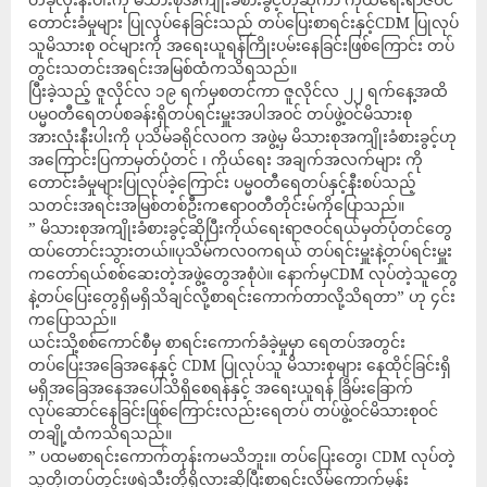
တောင်းခံမှုများ ပြုလုပ်နေခြင်းသည် တပ်ပြေးစာရင်းနှင့်CDM ပြုလုပ်
သူမိသားစု ဝင်များကို အရေးယူရန်ကြိုးပမ်းနေခြင်းဖြစ်ကြောင်း တပ်
တွင်းသတင်းအရင်းအမြစ်ထံကသိရသည်။
ပြီးခဲ့သည့် ဇူလိုင်လ ၁၉ ရက်မှစတင်ကာ ဇူလိုင်လ ၂၂ ရက်နေ့အထိ
ပမ္မဝတီရေတပ်စခန်းရှိတပ်ရင်းမှူးအပါအဝင် တပ်ဖွဲ့ဝင်မိသားစု
အားလုံးနီးပါးကို ပုသိမ်ခရိုင်လဝက အဖွဲ့မှ မိသားစုအကျိုးခံစားခွင့်ဟု
အကြောင်းပြကာမှတ်ပုံတင် ၊ ကိုယ်ရေး အချက်အလက်များ ကို
တောင်းခံမှုများပြုလုပ်ခဲ့ကြောင်း ပမ္မဝတီရေတပ်နှင့်နီးစပ်သည့်
သတင်းအရင်းအမြစ်တစ်ဦးကဧရာဝတီတိုင်းမ်ကိုပြောသည်။
” မိသားစုအကျိုးခံစားခွင့်ဆိုပြီးကိုယ်ရေးရာဇဝင်ရယ်မှတ်ပုံတင်တွေ
ထပ်တောင်းသွားတယ်။ပုသိမ်ကလဝကရယ် တပ်ရင်းမှူးနဲ့တပ်ရင်းမှူး
ကတော်ရယ်စစ်ဆေးတဲ့အဖွဲ့တွေအစုံပဲ။ နောက်မှCDM လုပ်တဲ့သူတွေ
နဲ့တပ်ပြေးတွေရှိမရှိသိချင်လို့စာရင်းကောက်တာလို့သိရတာ” ဟု ၄င်း
ကပြောသည်။
ယင်းသို့စစ်ကောင်စီမှ စာရင်းကောက်ခံခဲ့မှုမှာ ရေတပ်အတွင်း
တပ်ပြေးအခြေအနေနှင့် CDM ပြုလုပ်သူ မိသားစုများ နေထိုင်ခြင်းရှိ
မရှိအခြေအနေအပေါ်သိရှိစေရန်နှင့် အရေးယူရန် ခြိမ်းခြောက်
လုပ်ဆောင်နေခြင်းဖြစ်ကြောင်းလည်းရေတပ် တပ်ဖွဲ့ဝင်မိသားစုဝင်
တချို့ထံကသိရသည်။
” ပထမစာရင်းကောက်တုန်းကမသိဘူး။ တပ်ပြေးတွေ၊ CDM လုပ်တဲ့
သူတို့၊တပ်တွင်းဖရဲသီးတို့ရှိလားဆိုပြီးစာရင်းလိမ်ကောက်မှန်း