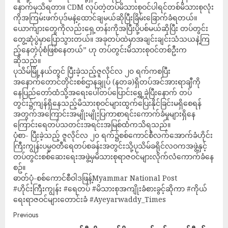
နောက်မှသိရတာ။ CDM လုပ်တဲ့တပ်မိသားစုဝင်ပါရင်တစ်မိသားစုလုံး
ကိုအ​ကြမ်းဖက်ပုဒ်မနဲ့ထောင်ချမယ်ဆိုပြီးခြိမ်းခြောက်ခံရတယ်။
ယောက်ျားတွေကိုလည်းရှေ့တန်းကိုအပြီးပို့ပစ်မယ်ဆိုပြီး တပ်တွင်း
တွေ့ဆုံပွဲမှာပြောသွားတယ်။ အခုတပ်ထဲမှာအချင်းချင်းသံသယနဲ့ကြ
ည့်နေတဲ့ပုံစံဖြစ်နေတယ်” ဟု တပ်တွင်းမိသားစုဝင်တစ်ဦးက
ဆိုသည်။
ပုသိမ်မြို့နယ်တွင် ပြီးခဲ့သည့်ဇူလိုင်လ ၂၀ ရက်ကစပြီး
အနောက်တောင်တိုင်းစစ်ဌာနချုပ် (နတခ)ရှိတပ်အင်အားရာချီကို
နေပြည်တော်ထံသို့အရေးပေါ်တပ်ပြောင်းရွှေ့ခဲ့ပြီးနောက် တပ်
တွင်း၌ကျန်ရှိနေသည့်မိသားစုဝင်များထွက်ပြေးနိုင်ခြင်းမရှိစေရန်
အတွက်အကြောင်းအမျိုးမျိုးပြကာစာရင်းကောက်ခံမှုများရှိနေ
ကြောင်းရေတပ်သတင်းအရင်းအမြစ်ထံကသိရသည်။
ပုံစာ- ပြီးခဲ့သည့် ဇူလိုင်လ ၂၀ ရက်၌စစ်ကောင်စီလက်အောက်ခံဟိုင်း
ကြီးကျွန်းပမ္မဝတီရေတပ်စခန်းအတွင်းသို့ပုသိမ်ခရိုင်လဝကအဖွဲ့နှင့်
တပ်တွင်းစစ်ဆေးရေးအဖွဲ့မှမိသားစုရာဇဝင်များလိုက်လံကောက်ခံနေ
စဥ်။
ဓာတ်ပုံ-စစ်ကောင်စီဝါဒဖြန့်Myammar National Post
#ဟိုင်းကြီးကျွန်း #ရေတပ် #မိသားစုအကျိုးခံစားခွင့်ဆိုကာ #ကိုယ်
ရေးရာဇဝင်များတောင်းခံ #Ayeyarwaddy_Times
Previous