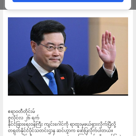
ADMIN
JULY 26, 2023
ဧရာဝတီတိုင်းမ်
ဇူလိုင်လ ၂၆ ရက်
နိုင်ငံခြားရေးဝန်ကြီး ကျင်းဂေါင်ကို ရာထူးမှဖယ်ရှားလိုက်ပြီလို့
တရုတ်နိုင်ငံပိုင်သတင်းဌာန ဆင်ဟွာက ဖော်ပြလိုက်ပါတယ်။