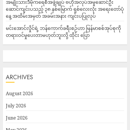
အမျိုးသားဒီမိုကရေစီအဖွဲ့ချုပ် ဗဟိုအလုပ်အမှုဆောင်ဦး
ဆောင်ကျင်းပသည့် ၃၈ နှစ်မြောက် ရှစ်လေးလုံး အရေးတော်ပုံ
နေ့ အထိမ်းအမှတ် အခမ်းအနား ကျင်းပပြုလုပ်
မင်းအောင်လှိုင်ရဲ့ ဘန်ကောက်ခရီးစဉ်ဟာ မြန်မာစစ်အုပ်စုကို
တရားဝင်မှုပေးတာမဟုတ်ဘူးလို့ ထိုင်း ပြော
ARCHIVES
August 2026
July 2026
June 2026
May 2026