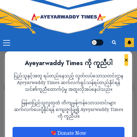
×
Ayeyarwaddy Times ကို ကူညီပါ
Home
ကျင်းဂေါင် တရုတ်နိုင်ငံခြားရေးဝန်ကြီးရာထူးမှ ဖယ်ရှားခံရပြီး ဝမ်ယိ
ပြည်သူနှင့်အတူ ရပ်တည်နေသည့် လွတ်လပ်သောသတင်းဌာန
က နိုင်ငံခြားရေးဝန်ကြီး ပြန်ဖြစ်လာ
Ayeyarwaddy Times ဆက်လက်ရှင်သန်ရပ်တည်နိုင်ရန်
သင်၏ကူညီထောက်ပံ့မှု အထူးလိုအပ်နေပါသည်။
နိုင်ငံတကာ
သတင်း
မြန်မာပြည်သူလူထုထံ တိကျမှန်ကန်သောသတင်းများ
ကျင်းဂေါင် တရုတ်နိုင်ငံခြားရေးဝန်ကြီးရာထူးမှ
ဆက်လက်ပေးပို့နိုင်ရန် ကျေးဇူးပြု၍ Ayeyarwaddy Times
ကို ကူညီပါ။
ဖယ်ရှားခံရပြီး ဝမ်ယိက နိုင်ငံခြားရေးဝန်ကြီး
ပြန်ဖြစ်လာ
Donate Now