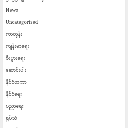
News
Uncategorized
ကာတွန်း
ကျန်းမာရေး
စီးပွားရေး
ဆောင်းပါး
နိုင်ငံတကာ
နိုင်ငံရေး
ပညာရေး
ရုပ်သံ