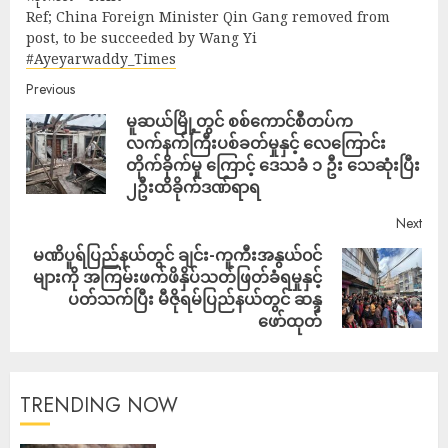
Ref; China Foreign Minister Qin Gang removed from
post, to be succeeded by Wang Yi
#Ayeyarwaddy_Times
Previous
မူဆယ်မြို့တွင် စစ်ကောင်စီတပ်က
လက်နက်ကြီးပစ်ခတ်မှုနှင့် လေကြောင်း
တိုက်ခိုက်မှု ကြောင့် ဒေသခံ ၁ ဦး သေဆုံးပြီး
၂ဦးထိခိုက်ဒဏ်ရာရ
Next
မဏိပူရ်ပြည်နယ်တွင် ချင်း-ကူကီးအနွယ်၀င်
များကို အကြမ်းဖက်ဖိနှိပ်သတ်ဖြတ်ခံရမှုနှင့်
ပတ်သက်ပြီး မီဇိုရမ်ပြည်နယ်တွင် ဆန္ဒ
ဖော်ထုတ်
TRENDING NOW