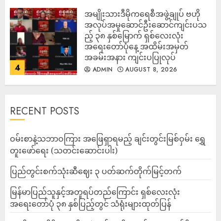
အမျိုးသားဒီမိုကရေစီအဖွဲ့ချုပ် ဗဟို
အလုပ်အမှုဆောင်ဦးဆောင်ကျင်းပသ
ည့် ၃၈ နှစ်မြောက် ရှစ်လေးလုံး
အရေးတော်ပုံနေ့ အထိမ်းအမှတ်
အခမ်းအနား ကျင်းပပြုလုပ်
4
ADMIN
AUGUST 8, 2026
RECENT POSTS
ဝမ်းစာနဲ့သဘာဝကြား အဖြေရှာရမည့် ချင်းတွင်းမြစ်ဝှမ်း ရွှေ
တူးဖော်ရေး (သတင်းဆောင်းပါး)
ပြည်တွင်းစက်သုံးဆီဈေး ၃ ပတ်ဆက်တိုက်မြင့်တက်
မြန်မာပြည်သူနှင့်အတူရပ်တည်ကြောင်း ရှစ်လေးလုံး
အရေးတော်ပုံ ၃၈ နှစ်ပြည့်တွင် သံရုံးများထုတ်ပြန်