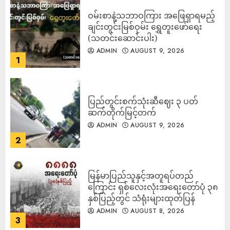
ဝမ်းစာနဲ့သဘာဝကြား အဖြေရှာရမည့်
ချင်းတွင်းမြစ်ဝှမ်း ရွှေတူးဖော်ရေး
(သတင်းဆောင်းပါး)
ADMIN
AUGUST 9, 2026
1
ပြည်တွင်းစက်သုံးဆီဈေး ၃ ပတ်
ဆက်တိုက်မြင့်တက်
ADMIN
AUGUST 9, 2026
2
မြန်မာပြည်သူနှင့်အတူရပ်တည်
ကြောင်း ရှစ်လေးလုံးအရေးတော်ပုံ ၃၈
နှစ်ပြည့်တွင် သံရုံးများထုတ်ပြန်
ADMIN
AUGUST 8, 2026
3