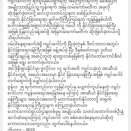
ကျင်းဂေါင်ကို ရာထူးမှဖယ်ရှားရတဲ့ အကြောင်းရင်းကို မဖော်ပြဘဲ
အမျိုးသားပြည်သူ့ကွန်ဂရက် အမြဲ တမ်းကော်မတီက အခုလို
ဆုံးဖြတ်ခဲ့တာလို့ ဆင်ဟွာသတင်းဌာနက ဖော်ပြပါတယ်။
တရုတ် နိုင်ငံခြားရေးရာ မူဝါဒကိုကြီးကြပ်ရတဲ့ ကွန်မြူနစ်ပါတီ
ပေါ်လစ်ဗျူရိုအဖွဲ့ဝင်တစ်ဉီးဖြစ်သူ ဝမ်ယိ ကို နိုင်ငံခြားရေးဝန်ကြီး
အဖြစ် ပြန်လည်ခန့်အပ်ဖို့ အမြဲတမ်းကော်မတီက ဆုံးဖြတ်ခဲ့တယ်လို့
သိရပါတယ်။
ဝမ်ယိနေရာဆက်ခံဖို့ ကျင်းဂေါင်ကို ပြီးခဲ့တဲ့နှစ် ဒီဇင်ဘာလအတွင်း
နိုင်ငံခြားရေးဝန်ကြီးအဖြစ် ခန့်အပ်ခဲ့ ပြီး ဒီနှစ်မတ်လမှာ ဒုတိယ
ဝန်ကြီးချုပ်နဲ့ အဆင့်တူတဲ့ ရာထူးတစ်ခုဖြစ်တဲ့ နိုင်ငံတော်ကောင်စီဝင်
အဖြစ် ရွေး ကောက်ခဲ့ပါတယ်။
အင်ဒိုနီးရှားနိုင်ငံမှာ ဇူလိုင်လ ၁၄ ရက်အထိ ကျင်းပခဲ့တဲ့ အာဆီယံ
နိုင်ငံတွေရဲ့ အစည်းအဝေးမှာ နိုင်ငံ ခြားရေးဝန်ကြီးအဖြစ် ကျင်းဂေါင်
တက်ရောက်ဖို့ မျှော်လင့်ခဲ့ပါတယ်။
ဇွန်လ ၂၅ ရက်ကတည်းက လူမြင်ကွင်းမှ ပျောက်ကွယ်နေတဲ့ ကျင်း
ဂေါင်ဟာ ကျန်းမာရေးအခြေအနေ ကြောင့် အာဆီယံ နိုင်ငံခြားရေး
ဝန်ကြီးများ အစည်းအဝေးကို မတက်ရောက်နိုင်တာလို့ တရုတ်
နိုင်ငံခြားရေးဝန် ကြီးဌာနက ကြေညာခဲ့ပါတယ်။
ဟောင်ကောင်ရုပ်သံဌာနတစ်ခုမှ အမျိုးသမီး သတင်းထောက်တစ်ဉီးနဲ့
ဆက်ဆံရေးကြောင့် ကျင်းဂေါင် ဟာ စစ်ဆေးခံနေရတယ်ဆိုတဲ့
ကောလာဟလတွေလည်း ထွက်ပေါ်နေပါတယ်။
ကိုးကား – NHK