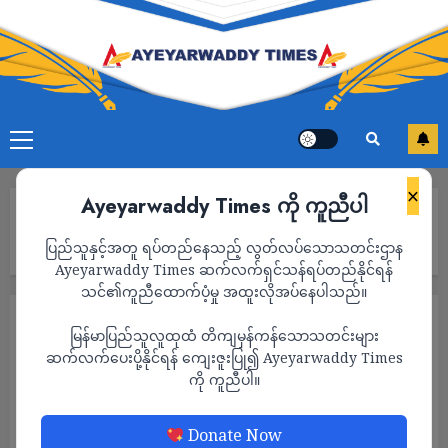
×
Ayeyarwaddy Times ကို ကူညီပါ
Home
အမေရိကန်က ယူကရိန်းသို့ ဒေါ်လာ ၁ ဒသမ ၃ ဘီလီယံတန်ကြေးရှိ
ပြည်သူနှင့်အတူ ရပ်တည်နေသည့် လွတ်လပ်သောသတင်းဌာန
စစ်ရေးအကူအညီ ထပ်ပေးမယ်
Ayeyarwaddy Times ဆက်လက်ရှင်သန်ရပ်တည်နိုင်ရန်
သင်၏ကူညီထောက်ပံ့မှု အထူးလိုအပ်နေပါသည်။
နိုင်ငံတကာ
မြန်မာပြည်သူလူထုထံ တိကျမှန်ကန်သောသတင်းများ
အမေရိကန်က ယူကရိန်းသို့ ဒေါ်လာ ၁ ဒသမ ၃
ဆက်လက်ပေးပို့နိုင်ရန် ကျေးဇူးပြု၍ Ayeyarwaddy Times
ကို ကူညီပါ။
ဘီလီယံတန်ကြေးရှိ စစ်ရေးအကူအညီ ထပ်ပေး
မယ်
Donate Now