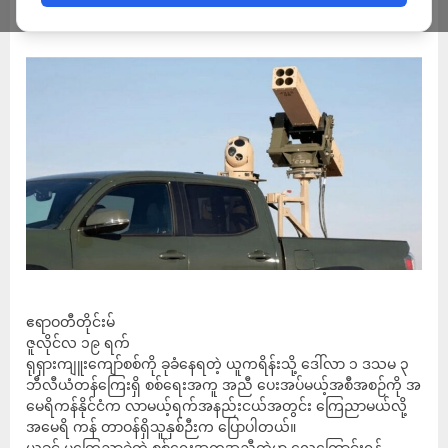
ADMIN
JULY 19, 2023
ဧရာဝတီတိုင်းမ်
ဇူလိုင်လ ၁၉ ရက်
ရုရှားကျူးကျော်စစ်ကို ခုခံနေရတဲ့ ယူကရိန်းသို့ ဒေါ်လာ ၁ ဒသမ ၃
ဘီလီယံတန်ကြေးရှိ စစ်ရေးအကူ အညီ ပေးအပ်မယ့်အစီအစဉ်ကို အ
မေရိကန်နိုင်ငံက လာမယ့်ရက်အနည်းငယ်အတွင်း ကြေညာမယ်လို့
အမေရိ ကန် တာဝန်ရှိသူနှစ်ဉီးက ပြောပါတယ်။
ယခင် မကြေညာခဲ့တဲ့ စစ်ရေးအကူအညီထဲမှာ လေကြောင်းရန်