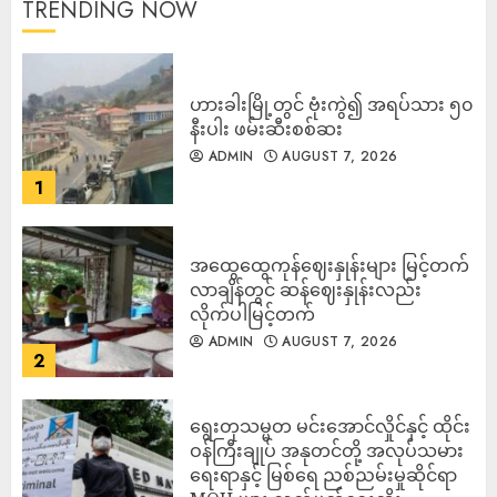
TRENDING NOW
ဟားခါးမြို့တွင် ဗုံးကွဲ၍ အရပ်သား ၅၀
နီးပါး ဖမ်းဆီးစစ်ဆး
ADMIN
AUGUST 7, 2026
1
အထွေထွေကုန်ဈေးနှုန်းများ မြင့်တက်
လာချိန်တွင် ဆန်ဈေးနှုန်းလည်း
လိုက်ပါမြင့်တက်
ADMIN
AUGUST 7, 2026
2
ရွေးတုသမ္မတ မင်းအောင်လှိုင်နှင့် ထိုင်း
ဝန်ကြီးချုပ် အနုတင်တို့ အလုပ်သမား
ရေးရာနှင့် မြစ်ရေ ညစ်ညမ်းမှုဆိုင်ရာ