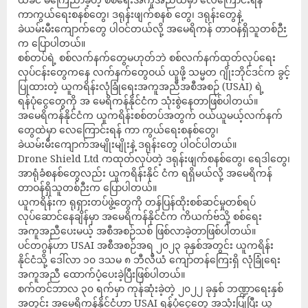
ကာကွယ်ရေးစနစ်တွေ၊ ဒရုန်းဖျက်စနစ် တွေ၊ ဒရုန်းတွေနဲ့
ခဲယမ်းမီးကျောက်တွေ ပါဝင်တယ်လို့ အမေရိကန် တာဝန်ရှိသူတစ်ဉီး
က ပြောပါတယ်။
စစ်တပ်ရဲ့ စစ်လက်နက်တွေမဟုတ်ဘဲ စစ်လက်နက်ထုတ်လုပ်ရေး
လုပ်ငန်းတွေကနေ လက်နက်တွေဝယ် ယူဖို့ သမ္မတ ဂျိုးဘိုင်ဒင်က ခွင့်
ပြုထားတဲ့ ယူကရိန်းလုံခြုံရေးအကူအညီအစီအစဉ် (USAI) ရဲ့
ရန်ပုံငွေတွေကို အ မေရိကန်နိုင်ငံက သုံးစွဲနေတာဖြစ်ပါတယ်။
အမေရိကန်နိုင်ငံက ယူကရိန်းစစ်တပ်အတွက် ဝယ်ယူမယ့်လက်နက်
တွေထဲမှာ လေကြောင်းရန် ကာ ကွယ်ရေးစနစ်တွေ၊
ခဲယမ်းမီးကျောက်အမျိုးမျိုးနဲ့ ဒရုန်းတွေ ပါဝင်ပါတယ်။
Drone Shield Ltd ကထုတ်လုပ်တဲ့ ဒရုန်းဖျက်စနစ်တွေ၊ ရေဒါတွေ၊
အာရုံခံစနစ်တွေလည်း ယူကရိန်းနိုင် ငံက ရရှိမယ်လို့ အမေရိကန်
တာဝန်ရှိသူတစ်ဉီးက ပြောပါတယ်။
ယူကရိန်းက ရုရှားတပ်ဖွဲ့တွေကို တန်ပြန်ထိုးစစ်ဆင်မှုတစ်ရပ်
လုပ်ဆောင်နေချိန်မှာ အမေရိကန်နိုင်ငံက ကိယက်ဗ်သို့ စစ်ရေး
အကူအညီပေးမယ့် အစီအစဉ်သစ် ဖြစ်လာခဲ့တာဖြစ်ပါတယ်။
ပင်တဂွန်ဟာ USAI အစီအစဉ်အရ ၂၀၂၃ ခုနှစ်အတွင်း ယူကရိန်း
နိုင်ငံသို့ ဒေါ်လာ ၁၀ ဒသမ ၈ ဘီလီယံ ကျော်တန်ကြေးရှိ လုံခြုံရေး
အကူအညီ ထောက်ပံ့ပေးခဲ့ပြီးဖြစ်ပါတယ်။
စက်တင်ဘာလ ၃၀ ရက်မှာ ကုန်ဆုံးခဲ့တဲ့ ၂၀၂၂ ခုနှစ် ဘဏ္ဍာရေးနှစ်
အတွင်း အမေရိကန်နိုင်ငံဟာ USAI ရန်ပုံငွေတွေ အသုံးပြုပြီး ယူ