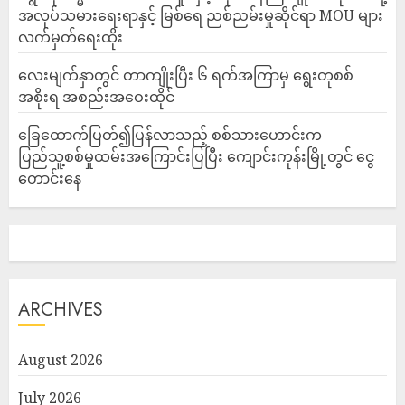
အလုပ်သမားရေးရာနှင့် မြစ်ရေ ညစ်ညမ်းမှုဆိုင်ရာ MOU များ
လက်မှတ်ရေးထိုး
လေးမျက်နှာတွင် တာကျိုးပြီး ၆ ရက်အကြာမှ ရွေးတုစစ်
အစိုးရ အစည်းအဝေးထိုင်
ခြေထောက်ပြတ်၍ပြန်လာသည့် စစ်သားဟောင်းက
ပြည်သူ့စစ်မှုထမ်းအကြောင်းပြပြီး ကျောင်းကုန်းမြို့တွင် ငွေ
တောင်းနေ
ARCHIVES
August 2026
July 2026