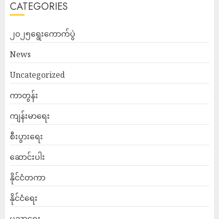
CATEGORIES
၂၀၂၅ရွေးကောက်ပွဲ
News
Uncategorized
ကာတွန်း
ကျန်းမာရေး
စီးပွားရေး
ဆောင်းပါး
နိုင်ငံတကာ
နိုင်ငံရေး
ပညာရေး