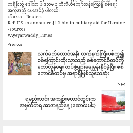
ကရိန်းသို့ ဒေါ်လာ ၆ ဒသမ ၃ ဘီလီယံကျော်တန်ကြေးရှိ စစ်ရေး
အကူအညီ ပေးအပ်ခဲ့ ပါတယ်။
ကိုးကား – Reuters
Ref; U.S. to announce $1.3 bln in military aid for Ukraine
-sources
#Ayeyarwaddy_Times
Previous
လက်ခက်တောင်အနီး လက်နက်ကြီးပစ်ကူ၍
စစ်ကြောင်းထိုးလာသည့် စစ်ကောင်စီတပ်ကို
တော်လှန်ရေး တပ်ဖွဲ့များချေမှုန်းနိုင်ခဲ့ပြီး စစ်
ကောင်စီတပ်မှ အရာရှိဖြစ်သူသေဆုံး
Next
ရမည်းသင်း အကျဉ်းထောင်တွင်းက
အမှတ်တရ အာဇာနည်နေ့ (ဆောင်းပါး)