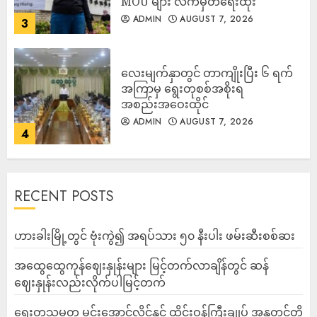
MOU များ လက်မှတ်ရေးထိုး
ADMIN
AUGUST 7, 2026
3
လေးမျက်နှာတွင် တာကျိုးပြီး ၆ ရက်
အကြာမှ ရွေးတုစစ်အစိုးရ
အစည်းအဝေးထိုင်
ADMIN
AUGUST 7, 2026
4
RECENT POSTS
ဟားခါးမြို့တွင် ဗုံးကွဲ၍ အရပ်သား ၅၀ နီးပါး ဖမ်းဆီးစစ်ဆး
အထွေထွေကုန်ဈေးနှုန်းများ မြင့်တက်လာချိန်တွင် ဆန်
ဈေးနှုန်းလည်းလိုက်ပါမြင့်တက်
ရွေးတုသမ္မတ မင်းအောင်လှိုင်နှင့် ထိုင်းဝန်ကြီးချုပ် အနုတင်တို့