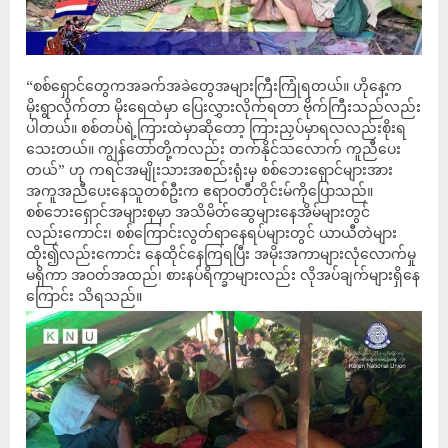
“စစ်ရှောင်တွေကအခက်အခဲတွေအများကြီးကြုံရတယ်။ ဟိုနေ့က
မိုးရွာလိုက်တာ မိုးရေထဲမှာ ပြေးလွှားလိုက်ရတာ ဗိုက်ကြီးသည်လည်း
ပါတယ်။ စစ်တပ်ရဲ့ကြားထဲမှာဆိုတော့ ကြားညှပ်မှာရလလည်းစိုးရ
သေးတယ်။ ကျွန်ဝောာ်တို့ကလည်း တက်နိုင်သလောက် ကူညီပေး
တယ်” ဟု ကရင်အမျိုးသားအစည်းရုံးမှ စစ်ဘေးရှောင်များအား
အကူအညီပေးနေသူတစ်ဦးက ဧရာဝတီတိုင်းမ်ကိုပြောသည်။
စစ်ဘေးရှောင်အများစုမှာ အသိမိတ်ဆွေများနေအိမ်များတွင်
လည်းကောင်း၊ စစ်ကြောင်းလွတ်ရာနေရပ်များတွင် ယာယီတဲများ
ထိုး၍လည်းကောင်း နေထိုင်နေကြရပြီး အမိုးအကာများလုံလောက်မှု
မရှိကာ အဝတ်အထည်၊ စားနပ်ရိက္ခာများလည်း လိုအပ်ချက်များရှိနေ
ကြောင်း သိရသည်။