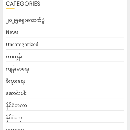
CATEGORIES
၂၀၂၅ရွေးကောက်ပွဲ
News
Uncategorized
ကာတွန်း
ကျန်းမာရေး
စီးပွားရေး
ဆောင်းပါး
နိုင်ငံတကာ
နိုင်ငံရေး
ပညာရေး