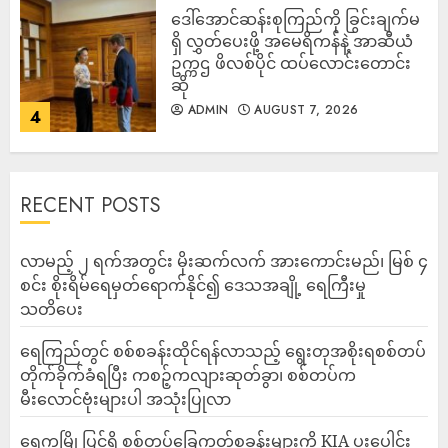
ဒေါ်အောင်ဆန်းစုကြည်ကို ခြွင်းချက်မ
ရှိ လွှတ်ပေးဖို့ အမေရိကန်နဲ့ အာဆီယံ
ဥက္ကဌ ဖိလစ်ပိုင် ထပ်လောင်းတောင်း
ဆို
ADMIN
AUGUST 7, 2026
4
RECENT POSTS
လာမည့် ၂ ရက်အတွင်း မိုးဆက်လက် အားကောင်းမည်၊ မြစ် ၄
စင်း စိုးရိမ်ရေမှတ်ရောက်နိုင်၍ ဒေသအချို့ ရေကြီးမှု
သတိပေး
ရေကြည်တွင် စစ်စခန်းထိုင်ရန်လာသည့် ရွေးတုအစိုးရစစ်တပ်
တိုက်ခိုက်ခံရပြီး ကစဉ့်ကလျားဆုတ်ခွာ၊ စစ်တပ်က
မီးလောင်ဗုံးများပါ အသုံးပြုလာ
‎ရွှေကူမြို့ပြင်ရှိ စစ်တပ်ခြေကုတ်စခန်းများကို KIA ပူးပေါင်း