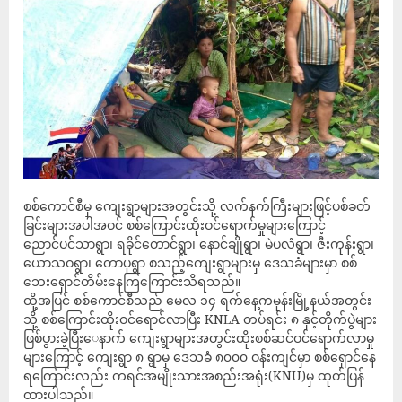
စစ်ကောင်စီမှ ကျေးရွာများအတွင်းသို့ လက်နက်ကြီးများဖြင့်ပစ်ခတ်
ခြင်းများအပါအဝင် စစ်ကြောင်းထိုးဝင်ရောက်မှုများကြောင့်
ညောင်ပင်သာရွာ၊ ရခိုင်တောင်ရွာ၊ နောင်ချိုရွာ၊ မဲပလံရွာ၊ ဇီးကုန်းရွာ၊
ယောသဝရွာ၊ တောပုရွာ စသည့်ကျေးရွာများမှ ဒေသခံများမှာ စစ်
ဘေးရှောင်တိမ်းနေကြကြောင်းသိရသည်။
ထို့အပြင် စစ်ကောင်စီသည် မေလ ၁၄ ရက်နေ့ကမုန်းမြို့နယ်အတွင်း
သို့ စစ်ကြောင်းထိုးဝင်ရောင်လာပြီး KNLA တပ်ရင်း ၈ နှင့်တိုက်ပွဲများ
ဖြစ်ပွားခဲ့ပြီး‌ေနာက် ကျေးရွာများအတွင်းထိုးစစ်ဆင်ဝင်ရောက်လာမှု
များကြောင့် ကျေးရွာ ၈ ရွာမှ ဒေသခံ ၈၀၀၀ ဝန်းကျင်မှာ စစ်ရှောင်နေ
ရကြောင်းလည်း ကရင်အမျိုးသားအစည်းအရုံး(KNU)မှ ထုတ်ပြန်
ထားပါသည်။