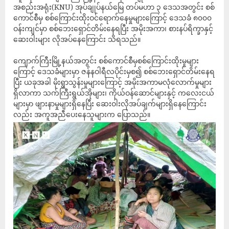
အစည်းအရုံး(KNU) အုပ်ချုပ်နယ်မြေ တပ်မဟာ ၃ ဒေသအတွင်း စစ်
ကောင်စီမှ စစ်ကြောင်းထိုးဝင်ရောက်နေမှုများကြောင့် ဒေသခံ ၈၀၀၀
ဝန်းကျင်မှာ စစ်ဘေးရှောင်တိမ်းနေရပြီး အမိုးအကာ၊ စားနပ်ရိက္ခာနှင့်
ဆေးဝါးများ လိုအပ်နေကြောင်း သိရသည်။
ကျောက်ကြီးမြို့နယ်အတွင်း စစ်ကောင်စီမှစစ်ကြောင်းထိုးမှုများ
ကြောင့် ဒေသခံများမှာ ဇန်နဝါရီလပိုင်းမှစ၍ စစ်ဘေးရှောင်တိမ်းနေရ
ပြီး ယခုအခါ မိုးရွာသွန်းမှုများကြောင့် အမိုးအကာမလုံလောက်မှုများ
ရှိလာကာ သက်ကြီးရွယ်အိုများ၊ ကိုယ်ဝန်ဆောင်များနှင့် ကလေးငယ်
များမှာ ဖျားနာမှုများရှိနေပြီး ဆေးဝါးလိုအပ်ချက်များရှိနေကြောင်း
လည်း အကူအညီပေးနေသူများက ပြောသည်။