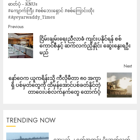
ဓာတ်ပုံ – KNU။
#ကျောက်ကြီး #စစ်ဘေးရှောင် #စစ်ကြောင်းထိုး
#Ayeyarwaddy_Times
Previous
ငြိမ်းချမ်းရေးညီလာခံ ကျင်းပနိုင်ရန် စစ်
ကောင်စီနှင့် ဆက်လက်ညှိနှိုင်း ဆွေးနွေးရဦး
မည်
Next
နော်ဝေက ယူကရိန်းသို့ ကီလိုမီတာ ၈၀ အကွာ
ရှိ ပစ်မှတ်တွေကို ထိမှန်အောင်ပစ်ခတ်နိုင်တဲ့
တာဝေးပစ်လက်နက်တွေ ထောက်ပံ့
TRENDING NOW
လာမည့် ၂ ရက်အတွင်း မိုးဆက်လက်