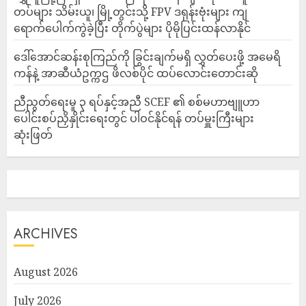
တပ်များ သိမ်းယူ၊ မြို့တွင်းသို့ FPV ဒရုန်းဗုံးများ ကျ
ရောက်ပေါက်ကွဲခဲ့ပြီး တိုက်ပွဲများ ပိုမိုပြင်းထန်လာနိုင်
ဒေါ်အောင်ဆန်းစုကြည်ကို ခြွင်းချက်မရှိ လွှတ်ပေးဖို့ အမေရိ
ကန်နဲ့ အာဆီယံဥက္ကဌ ဖိလစ်ပိုင် ထပ်လောင်းတောင်းဆို
ညီညွတ်ရေးမူ ၃ ရပ်နှင့်အညီ SCEF ၏ စစ်မဟာဗျူဟာ
ပေါင်းစပ်ညှိနှိုင်းရေးတွင် ပါဝင်နိုင်ရန် တပ်မှူးကြီးများ
ဆုံးဖြတ်
ARCHIVES
August 2026
July 2026