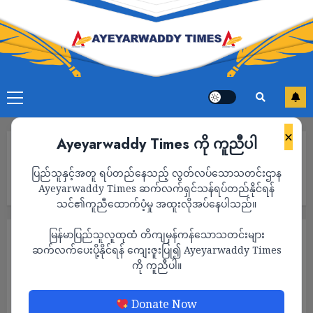
×
Ayeyarwaddy Times ကို ကူညီပါ
Home
မိုးရွာသွန်းမှုများကြောင့် ကျောက်ကြီးမြို့နယ်အတွင်းရှိ စစ်ဘေးရှောင်
ပြည်သူနှင့်အတူ ရပ်တည်နေသည့် လွတ်လပ်သောသတင်းဌာန
များ အတွက် စားနပ်ရိက္ခာနှင့် ကျန်းမာရေး အတွက် လိုအပ်ချက်များရှိ
နေ
Ayeyarwaddy Times ဆက်လက်ရှင်သန်ရပ်တည်နိုင်ရန်
သင်၏ကူညီထောက်ပံ့မှု အထူးလိုအပ်နေပါသည်။
မြန်မာပြည်သူလူထုထံ တိကျမှန်ကန်သောသတင်းများ
သတင်း
ဆက်လက်ပေးပို့နိုင်ရန် ကျေးဇူးပြု၍ Ayeyarwaddy Times
မိုးရွာသွန်းမှုများကြောင့် ကျောက်ကြီးမြို့နယ်
ကို ကူညီပါ။
အတွင်းရှိ စစ်ဘေးရှောင်များ အတွက်
စားနပ်ရိက္ခာနှင့် ကျန်းမာရေး အတွက်
Donate Now