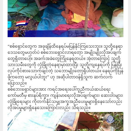
“စစ်ရှောင်တွေက အခုချိန်ထိနေရပ်မပြန်နိုင်ကြသေးဘူး။ သူတို့နေရာ
ဒေသတွေမဟုတ်ပဲ စစ်ဘေးရှောင်လာရဝော့ာ အမျိုးမျိုးလိုအပ်ချက်
တွေရှိတာပေါ့။ အခက်အခဲတွေကြုံနေရတယ်။ အဲ့တာကြောင့် သူတို့
သားသမီးတွေကို လုံခြုံတဲ့နေရာမှာထားပြီး သူတို့ကျ‌နေရပ်ကို ပြန်ပြီး
လုပ်ကိုင်စားသောက်ချင်တဲ့ သဘောမျိုးတော့ရှိပါတယ်။ နေရပ်ကိုပြန်
ဖို့ကတော့ မလွယ်ပါဘူး” ဟု အဆိုပါတာဝန်ရှိသူက ဆက်လက်
ပြောသည်။
စစ်ဘေးရှောင်များအား ကရင်အရေးပေါ်ကူညီကယ်ဆယ်ရေး
ကော်မတီမှ စားနပ်ရိက္ခာ၊ ကျန်းမာရေးလိုအပ်ချက်များ၊ ဆေးဝါးများ၊
လုံခြုံရေးများ ကိုတက်နိုင်သမျှအကူအညီပေးမှုများရှိနေသော်လည်း
လိုအပ်မှုများရှိနေသေးကြောင်းလည်း သိရသည်။