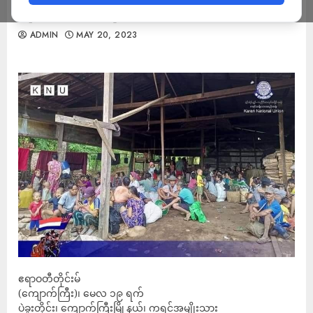
လိုအပ်ချက်များရှိနေ
ADMIN
MAY 20, 2023
ဧရာဝတီတိုင်းမ်
(ကျောက်ကြီး)၊ မေလ ၁၉ ရက်
ပဲခူးတိုင်း၊ ကျောက်ကြီးမြို့နယ်၊ ကရင်အမျိုးသား