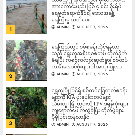
အားကောင်းမည်၊ မြစ် ၄ စင်း စိုးရိမ်
ရေမှတ်ရောက်နိုင်၍ ဒေသအချို့
ရေကြီးမှု သတိပေး
ADMIN
AUGUST 7, 2026
1
ရေကြည်တွင် စစ်စခန်းထိုင်ရန်လာ
သည့် ရွေးတုအစိုးရစစ်တပ် တိုက်ခိုက်
ခံရပြီး ကစဉ့်ကလျားဆုတ်ခွာ၊ စစ်တပ်
က မီးလောင်ဗုံးများပါ အသုံးပြုလာ
ADMIN
AUGUST 7, 2026
2
‎ရွှေကူမြို့ပြင်ရှိ စစ်တပ်ခြေကုတ်စခန်း
များကို KIA ပူးပေါင်းတပ်များ
သိမ်းယူ၊ မြို့တွင်းသို့ FPV ဒရုန်းဗုံးများ
ကျရောက်ပေါက်ကွဲခဲ့ပြီး တိုက်ပွဲများ
ပိုမိုပြင်းထန်လာနိုင်
3
ADMIN
AUGUST 7, 2026