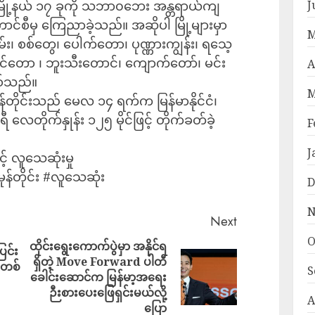
J
မြို့နယ် ၁၇ ခုကို သဘာ၀ဘေး အန္တရာယ်ကျ
စီမှ ကြေညာခဲ့သည်။ အဆိုပါ မြို့များမှာ
M
်း၊ စစ်တွေ၊ ပေါက်တော၊ ပုဏ္ဏားကျွန်း၊ ရသေ့
ာင်တော ၊ ဘူးသီးတောင်၊ ကျောက်တော်၊ မင်း
A
ဖြစ်သည်။
M
န်တိုင်းသည် မေလ ၁၄ ရက်က မြန်မာနိုင်ငံ၊
ီ လေတိုက်နှုန်း ၁၂၅ မိုင်ဖြင့် တိုက်ခတ်ခဲ့
F
J
င့် လူသေဆုံးမှု
#မုန်တိုင်း #လူသေဆုံး
D
N
Next
O
ထိုင်းရွေးကောက်ပွဲမှာ အနိုင်ရ
ြင်း
ရှိတဲ့ Move Forward ပါတီ
လူတစ်
S
ခေါင်းဆောင်က မြန်မာ့အရေး
ဉီးစားပေးဖြေရှင်းမယ်လို့
A
ပြော