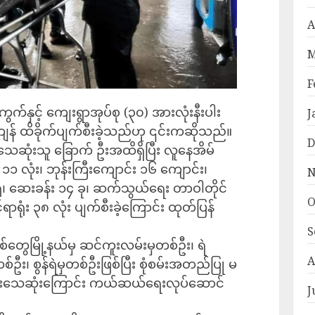
A
M
F
ကွက်နှင့် ကျေးရွာအုပ်စု (၃၀) အားလုံးနီးပါး
J
ပါမကျန် ထိခိုက်ပျက်စီးခဲ့သည်ဟု ၎င်းကဆိုသည်။
D
် သေဆုံးသူ ခြောက် ဦးအထိရှိပြီး လူနေအိမ်
ုံး၊ ဘုန်းကြီးကျောင်း ၁၆ ကျောင်း၊
N
ံ၊ ဆေးခန်း ၁၄ ခု၊ ဆက်သွယ်ရေး တာဝါတိုင်
O
င်ရာရုံး ၃၈ လုံး ပျက်စီးခဲ့ကြောင်း ထုတ်ပြန်
S
စစ်တွေမြို့နယ်မှ ဆင်ကူးလမ်းမှတစ်ဦး၊ ရဲ
A
်ဦး၊ စွန်ရဲမှတစ်ဦးဖြစ်ပြီး စုံစမ်းအတည်ပြု မ
 ဦးသေဆုံးကြောင်း ကယ်ဆယ်ရေးလုပ်ဆောင်
J