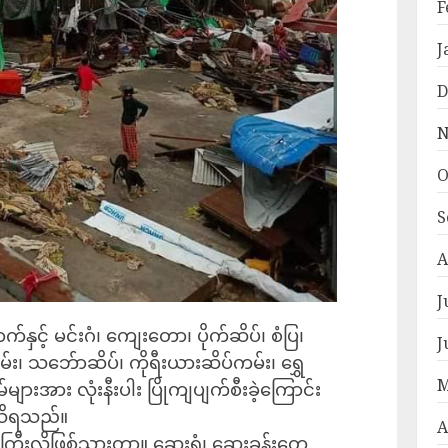
F
J
D
N
O
S
A
J
်နှင့် မင်းဂံ၊ ကျေးတော၊ ပိုက်ဆိပ်၊ စံပြ၊
J
်း၊ သဘ်ောဆိပ်၊ ကိုရီးယားဆိပ်ကမ်း၊ ရွှေ
M
များအား လုံးနီးပါး ပြိုကျပျက်စီးခဲ့ကြောင်း
 သိရသည်။
A
်ကြီးလိုဖြစ်သွားတာ။ ဆေးရုံ၊ ဆေးခန်းတွေ