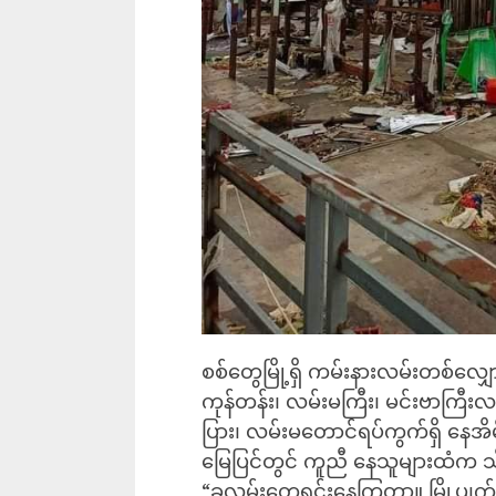
စစ်တွေမြို့ရှိ ကမ်းနားလမ်းတစ်လျှောက
ကုန်တန်း၊ လမ်းမကြီး၊ မင်းဗာကြီးလမ
ပြား၊ လမ်းမတောင်ရပ်ကွက်ရှိ နေအိမ်
မြေပြင်တွင် ကူညီ နေသူများထံက
“ခုလမ်းတွေရှင်းနေကြတာ။ မြို့ပျက