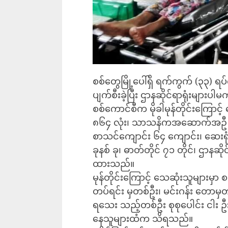
စစ်တွေမြို့ပေါ်ရှိ ရက်ကွက် (၃၃) ရပ်
ပျက်စီးခဲ့ပြီး ဌာနဆိုင်ရာရုံးများ
စစ်ကောင်စီက မိုခါမုန်တိုင်းကြောင့
၈၆၄ လုံး၊ သာသနိကအဆောက်အဦ ၁၁ လ
စာသင်ကျောင်း ၆၄ ကျောင်း၊ ဆေးရု
ခုနစ် ခု၊ ဓာတ်တိုင် ၇၁ တိုင်၊ ဌာနဆို
ထားသည်။
မုန်တိုင်းကြောင့် သေဆုံးသူများမှာ 
တပ်ရင်း မှတစ်ဦး၊ မင်းဂန်း တောမှတစ
ရသေး သည့်တစ်ဦး စုစုပေါင်း ငါး
နေသူများထံက သိရသည်။