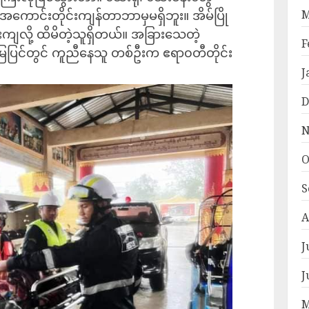
အကောင်းတိုင်းကျန်တာဘာမှမရှိဘူး။ အိမ်ပြို
M
ျိုးကျလို့ ထိမိတဲ့သူရှိတယ်။ အခြားသေတဲ့
F
မြေပြင်တွင် ကူညီနေသူ တစ်ဦးက ဧရာ၀တီတိုင်း
J
D
N
O
S
A
J
J
M