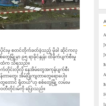
A
J
င်းမှ စတင်တိုက်ခတ်ခဲ့သည့် မိုခါ ဆိုင်ကလု
J
စ်တွေမြို့မှာ ၉၅ ရာခိုင်နှုန်း ထိခိုက်ပျက်စီးမှု
များထံက သိရသည်။
M
်တိုင်းလိုလို နေအိမ်တွေအကုန်ပျက်စီး
A
န်တာတွေ၊ အိမ်ပြိုကျတာတွေရောပေါ့။
က်တွေတောင် ရှိတယ်”ဟု စစ်တွေမြို့ လမ်းမ
M
ီတိုင်းမ်ကို ပြောသည်။
F
J