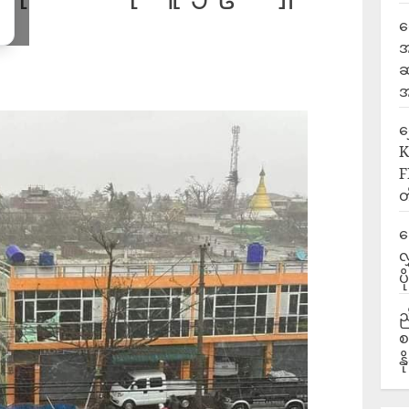
ရ
အ
ဆ
အ
‎
K
F
တ
ဒ
လ
ပ
ည
စ
န