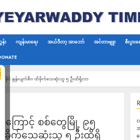
န်း
ကျန်းမာရေး
အယ်ဒီတာ့ အာဘော်
အင်တာဗျူး
စီးပွားရ
DONATE
×
၅ ရာခိုင် နှုန်းပျက်စီး၊ ထိခိုက်သေဆုံးသူ ၅ ဦးထိရှိလာ
မှုကြောင့် စစ်တွေမြို့ ၉၅
လ
အ
၊ ထိခိုက်သေဆုံးသူ ၅ ဦးထိရှိ
ရ