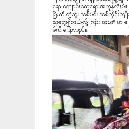
ရော ကျောင်းတွေရော အကုန်လုံးပဲ။ 
ပြီးထိ တဲ့သူ‌၊ သစ်ပင်၊ သစ်ကိုင်းက
သူ‌တွေရှိတယ်လို့ ကြား တယ်” ဟု 
မ်ကို ပြောသည်။