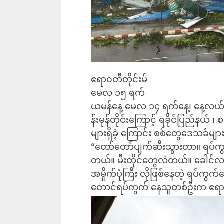
ဧရာ၀တီတိုင်းမ်
မေလ ၁၅ ရက်
ယမန်နေ့ မေလ ၁၄ ရက်နေ့၊ နေ့လယ်ပို
န်းမုန်တိုင်းကြောင့် ရခိုင်ပြည်နယ် ၊ စ
များရှိခဲ့ ကြောင်း စစ်တွေဒေသခံ
“တော်တော်ပျက်ဆီးသွားတာ။ ရပ်ကွက
တယ်။ မီးတိုင်တွေလဲတယ်။ ခေါင်လ
အမှိုက်ပုံကြီး လိုဖြစ်နေတဲ့ ရပ်ကွ
တောင်ရပ်ကွက် နေသူတစ်ဦးက ဧရာ၀တ