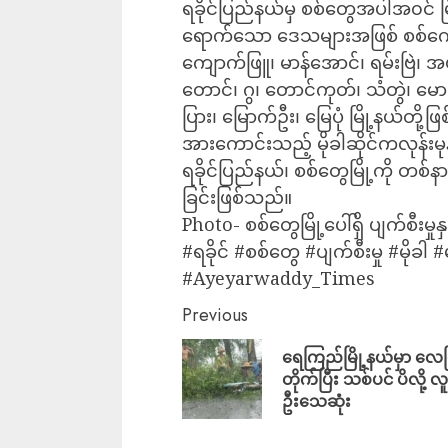
ရခိုင်ပြည်နယ်မှ စစ်တွေအပါအ၀င် 
ရောက်သော ဒေသများအဖြစ် စစ်ကောင်
ကျောက်ဖြူ၊ မာန်အောင်၊ ရမ်းဗြဲ၊ အမ
တောင်၊ ဂွ၊ တောင်ကုတ်၊ သံတွဲ၊ မေ
ပြား၊ မြောက်ဦး၊ မြေပုံ မြို့နယ်တို့
အားကောင်းသည့် မိုခါဆိုင်ကလုန်းမု
ရခိုင်ပြည်နယ်၊ စစ်တွေမြို့ကို တစ်နာရ
ခြင်းဖြစ်သည်။
Photo- စစ်တွေမြို့ပေါ်ရှိ ပျက်စီးမှုနှ
#ရခိုင် #စစ်တွေ #ပျက်စီးမှု #မိုခါ 
#Ayeyarwaddy_Times
Previous
ရေကြည်မြို့နယ်မှာ လေပ
တိုက်ပြီး သစ်ပင် ပိလို့ 
ဦးသေဆုံး