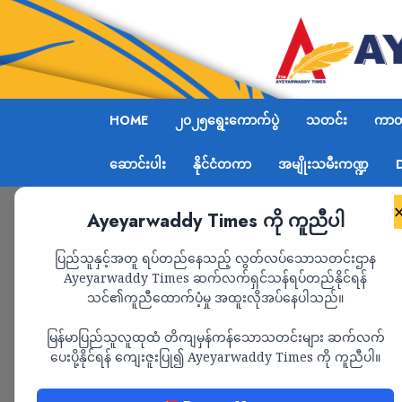
HOME
၂၀၂၅ရွေးကောက်ပွဲ
သတင်း
ကာတွ
ဆောင်းပါး
နိုင်ငံတကာ
အမျိုးသမီးကဏ္ဍ
Ayeyarwaddy Times ကို ကူညီပါ
Home
မုန်တိုင်းတိုက်ခတ်ခံရမှုကြောင့် စစ်တွေမြို့ ၉
ပြည်သူနှင့်အတူ ရပ်တည်နေသည့် လွတ်လပ်သောသတင်းဌာန
Ayeyarwaddy Times ဆက်လက်ရှင်သန်ရပ်တည်နိုင်ရန်
သင်၏ကူညီထောက်ပံ့မှု အထူးလိုအပ်နေပါသည်။
သတင်း
မြန်မာပြည်သူလူထုထံ တိကျမှန်ကန်သောသတင်းများ ဆက်လက်
မုန်တိုင်းတိုက်ခတ်ခံရ
ပေးပို့နိုင်ရန် ကျေးဇူးပြု၍ Ayeyarwaddy Times ကို ကူညီပါ။
ရာခိုင် နှုန်းပျက်စီး