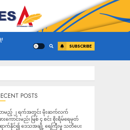
ေး
SUBSCRIBE
RECENT POSTS
ာမည့် ၂ ရက်အတွင်း မိုးဆက်လက်
ားကောင်းမည်၊ မြစ် ၄ စင်း စိုးရိမ်ရေမှတ်
ောက်နိုင်၍ ဒေသအချို့ ရေကြီးမှု သတိပေး