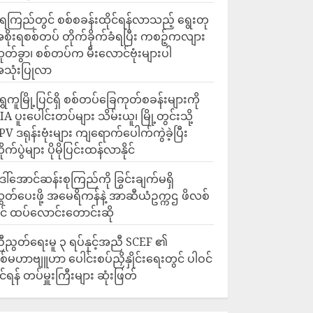
ေကြည်တွင် စစ်စခန်းထိုင်ရန်လာသည့် ရွေးတု
စိုးရစစ်တပ် တိုက်ခိုက်ခံရပြီး ကစဉ့်ကလျား
ုတ်ခွာ၊ စစ်တပ်က မီးလောင်ဗုံးများပါ
သုံးပြုလာ
ရွှေကူမြို့ပြင်ရှိ စစ်တပ်ခြေကုတ်စခန်းများကို
IA ပူးပေါင်းတပ်များ သိမ်းယူ၊ မြို့တွင်းသို့
PV ဒရုန်းဗုံးများ ကျရောက်ပေါက်ကွဲခဲ့ပြီး
ိုက်ပွဲများ ပိုမိုပြင်းထန်လာနိုင်
ေါ်အောင်ဆန်းစုကြည်ကို ခြွင်းချက်မရှိ
ွှတ်ပေးဖို့ အမေရိကန်နဲ့ အာဆီယံဥက္ကဌ ဖိလစ်
ိုင် ထပ်လောင်းတောင်းဆို
ီညွတ်ရေးမူ ၃ ရပ်နှင့်အညီ SCEF ၏
စ်မဟာဗျူဟာ ပေါင်းစပ်ညှိနှိုင်းရေးတွင် ပါဝင်
ိုင်ရန် တပ်မှူးကြီးများ ဆုံးဖြတ်