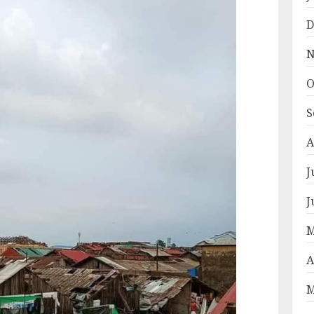
D
N
O
S
A
J
J
M
A
M