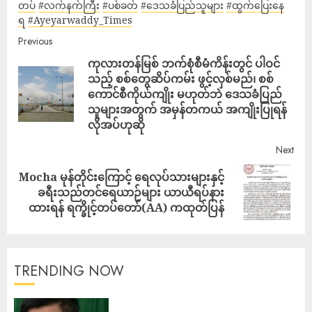
တပ်
#လက်နက်ကြီး
#ပစ်ခတ်
#ဒေသခံပြည်သူများ
#ထွက်ပြေးနေ
ရ
#Ayeyarwaddy_Times
Previous
ကုလားတန်မြစ် ဘက်စုံစီမံကိန်းတွင် ပါဝင်
သည့် စစ်တွေဆိပ်ကမ်း ဖွင့်လှစ်မည်၊ စစ်
ကောင်စီကိုယ်ကျိုး မဟုတ်ဘဲ ဒေသခံပြည်
သူများအတွက် အမှန်တကယ် အကျိုးပြုရန်
လိုအပ်ဟုဆို
Next
Mocha မုန်တိုင်းကြောင့် ရေလုပ်သားများနှင့်
ခရီးသည်တင်ရေယာဉ်များ ယာယီရပ်နား
ထားရန် ရက္ခိုင့်တပ်တော်(AA) ကထုတ်ပြန်
TRENDING NOW