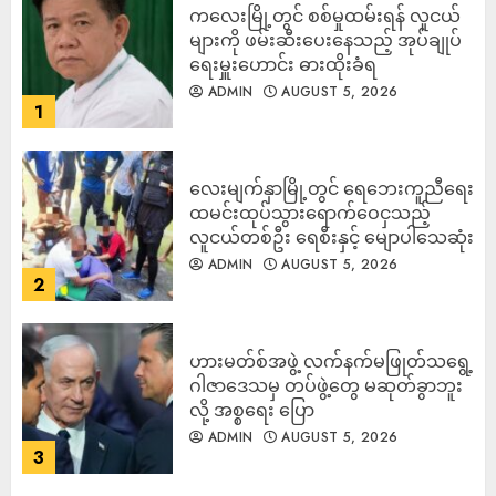
ကလေးမြို့တွင် စစ်မှုထမ်းရန် လူငယ်
များကို ဖမ်းဆီးပေးနေသည့် အုပ်ချုပ်
ရေးမှူးဟောင်း ဓားထိုးခံရ
ADMIN
AUGUST 5, 2026
1
လေးမျက်နှာမြို့တွင် ရေဘေးကူညီရေး
ထမင်းထုပ်သွားရောက်ဝေငှသည့်
လူငယ်တစ်ဦး ရေစီးနှင့် မျောပါသေဆုံး
ADMIN
AUGUST 5, 2026
2
ဟားမတ်စ်အဖွဲ့ လက်နက်မဖြုတ်သရွေ့
ဂါဇာဒေသမှ တပ်ဖွဲ့တွေ မဆုတ်ခွာဘူး
လို့ အစ္စရေး ပြော
ADMIN
AUGUST 5, 2026
3