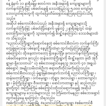
နေ့ နံနက် ၁၁ နာရီခန့်မှ စတင်ကာ အနီးအနားရှိ ကျေးရွာများကို
လက်နက်ကြီးဖြင့် ပစ်ခတ်နေ၍ ဒေသခံပြည်သူ ၅,၀၀၀ ကျော်မှာ
ဘေးလွတ်ရာတွေကို ထွက်ပြေးတိမ်းရှောင်နေကြရကြောင်းသိရ
သည်။
အဆိုပါ စစ်ကောင်စီတပ်သည် အနီးအနားရှိ ကျေးရွာများသို့
လက်နက်ကြီးဖြင့် ပစ်ခတ်ပြီးနောက် မွန်းလွဲ ၂ နာရီခန့်တွင် ထန်း
တောကြီးကျေးရွာကို သွားရောက်၍ မီးရှို့နေကြောင်း ဒေသခံများထံ
က သိရသည်။
“ညောင်ပင်ကြီးရွာကိုရောက်နေတဲ့ စစ်ကောင်စီတပ်က လက်နက်ကြီး
တွေနဲ့ရမ်းသန်း ပစ်နေလို့ နေပူကြီးထဲမှာ ထွက်ပြေးကြရပြန်ပြီ။
စစ်ကြောင်း ထိုးနေတာကတော့ ရိုးနေပါပြီ။ ခုကလက်နက်ကြီးတွေနဲ့
ပစ်ခတ်နေတာ။ ခုလည်း ထန်းတောကြီးရွာကို မီးရှို့နေတာ ခုထိ အဲ့ဒီ
ရွာမှာ ရှိသေးတယ်” ဟု စစ်ဘေးရှောင်နေရသူ အသက် ၄၀ အရွယ်
စစ်ရှောင် အမျိုးသမီးတစ်ဦးက ဧရာဝတီတိုင်းမ်ကိုပြောသည်။
စစ်ကောင်စီတပ်သည် မုံရွာမြစ်အနောက်ဘက်ရှိ ညောင်ပင်ကြီးရွာ ၊
ထန်းတောကြီးရွာ ၊ ဝက်မှေးရွာ ၊ တုံရွာ၊ အလယ်ရွာ ၊ တောကျောင်း
ရွာ ၊ မိုးကြိုးပြင်ရွာ၊ ဇီးတေားရွာ ၊ ဖောင်းကတာရွာ နှင့် ဆည်တည်း
ရွာတို့တွင် အကြိမ်ကြိမ် စစ်ကြောင်းထိုးဝင်ရောက်နေ၍ အဆိုပါ
ကျေးရွာများမှ ဒေသခံများသည် ၁၀ ကြိမ်ထက်မနည်း စစ်ဘေးရှောင်
ထွက်ပြေးနေ ရကြောင်း သိရသည်။
#စစ်ကိုင်းတိုင်း
#မုံရွာမြို့
#ညောင်ပင်ကြီးကျေးရွာ
#စစ်ကောင်စီ