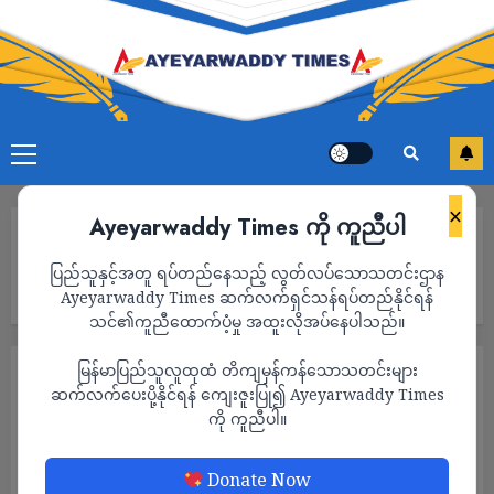
×
Ayeyarwaddy Times ကို ကူညီပါ
Home
မုံရွာမြို့ ညောင်ပင်ကြီးကျေးရွာရှိ စစ်ကောင်စီတပ်မှ အနီးအနားရှိ
ပြည်သူနှင့်အတူ ရပ်တည်နေသည့် လွတ်လပ်သောသတင်းဌာန
ကျေးရွာများကို လက်နက်ကြီး ဖြင့် ပစ်ခတ်၍ ဒေသခံပြည်သူ ၅,၀၀၀
ကျော် ထွက်ပြေးနေရ
Ayeyarwaddy Times ဆက်လက်ရှင်သန်ရပ်တည်နိုင်ရန်
သင်၏ကူညီထောက်ပံ့မှု အထူးလိုအပ်နေပါသည်။
မြန်မာပြည်သူလူထုထံ တိကျမှန်ကန်သောသတင်းများ
သတင်း
ဆက်လက်ပေးပို့နိုင်ရန် ကျေးဇူးပြု၍ Ayeyarwaddy Times
မုံရွာမြို့ ညောင်ပင်ကြီးကျေးရွာရှိ စစ်ကောင်စီ
ကို ကူညီပါ။
တပ်မှ အနီးအနားရှိကျေးရွာများကို
လက်နက်ကြီး ဖြင့် ပစ်ခတ်၍ ဒေသခံပြည်သူ
Donate Now