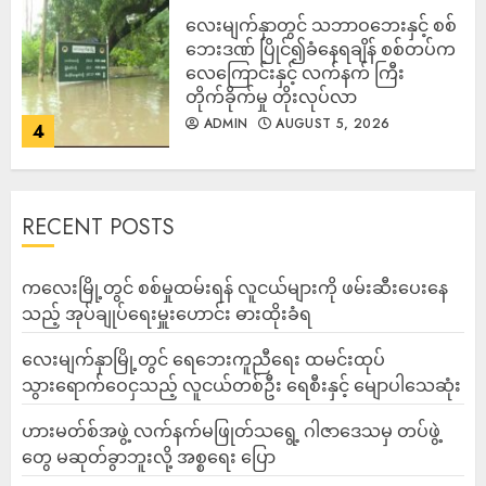
‎လေးမျက်နှာတွင် သဘာဝဘေးနှင့် စစ်
ဘေးဒဏ် ပြိုင်၍ခံနေရချိန် စစ်တပ်က
လေကြောင်းနှင့် လက်နက် ကြီး
တိုက်ခိုက်မှု တိုးလုပ်လာ
ADMIN
AUGUST 5, 2026
4
RECENT POSTS
ကလေးမြို့တွင် စစ်မှုထမ်းရန် လူငယ်များကို ဖမ်းဆီးပေးနေ
သည့် အုပ်ချုပ်ရေးမှူးဟောင်း ဓားထိုးခံရ
လေးမျက်နှာမြို့တွင် ရေဘေးကူညီရေး ထမင်းထုပ်
သွားရောက်ဝေငှသည့် လူငယ်တစ်ဦး ရေစီးနှင့် မျောပါသေဆုံး
ဟားမတ်စ်အဖွဲ့ လက်နက်မဖြုတ်သရွေ့ ဂါဇာဒေသမှ တပ်ဖွဲ့
တွေ မဆုတ်ခွာဘူးလို့ အစ္စရေး ပြော