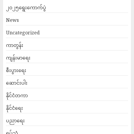
၂၀၂၅ရွေးကောက်ပွဲ
News
Uncategorized
ကာတွန်း
ကျန်းမာရေး
စီးပွားရေး
ဆောင်းပါး
နိုင်ငံတကာ
နိုင်ငံရေး
ပညာရေး
ရုပ်သံ