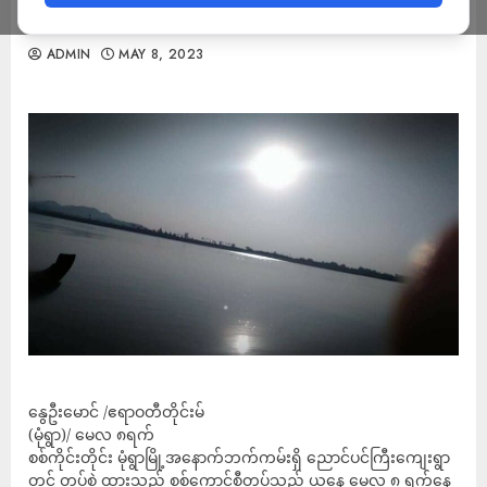
၅,၀၀၀ ကျော် ထွက်ပြေးနေရ
ADMIN
MAY 8, 2023
နွေဦးမောင် /ဧရာဝတီတိုင်းမ်
(မုံရွာ)/ မေလ ၈ရက်
စစ်ကိုင်းတိုင်း မုံရွာမြို့အနောက်ဘက်ကမ်းရှိ ညောင်ပင်ကြီးကျေးရွာ
တွင် တပ်စွဲ ထားသည့် စစ်ကောင်စီတပ်သည် ယနေ့ မေလ ၈ ရက်နေ့