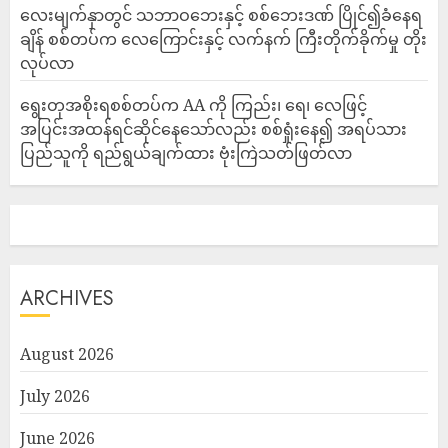
‎လေးမျက်နှာတွင် သဘာဝဘေးနှင့် စစ်ဘေးဒဏ် ပြိုင်၍ခံနေရ
ချိန် စစ်တပ်က လေကြောင်းနှင့် လက်နက် ကြီးတိုက်ခိုက်မှု တိုး
လုပ်လာ
ရွေးတုအစိုးရစစ်တပ်က AA ကို ကြည်း၊ ရေ၊ လေဖြင့်
အပြင်းအထန်ရင်ဆိုင်နေသော်လည်း စစ်ရှုံးနေ၍ အရပ်သား
ပြည်သူကို ရည်ရွယ်ချက်ထား ဗုံးကြဲသတ်ဖြတ်လာ
ARCHIVES
August 2026
July 2026
June 2026