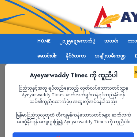
HOME
၂၀၂၅ရွေးကောက်ပွဲ
သတင်း
ကာတွ
ဆောင်းပါး
နိုင်ငံတကာ
အမျိုးသမီးကဏ္ဍ
Ayeyarwaddy Times ကို ကူညီပါ
Home
ပုသိမ်ဆေးရုံတွင်းက အောက်စီဂျင်စက်ရုံပေါက်
ပြည်သူနှင့်အတူ ရပ်တည်နေသည့် လွတ်လပ်သောသတင်းဌာန
Ayeyarwaddy Times ဆက်လက်ရှင်သန်ရပ်တည်နိုင်ရန်
သင်၏ကူညီထောက်ပံ့မှု အထူးလိုအပ်နေပါသည်။
သတင်း
မြန်မာပြည်သူလူထုထံ တိကျမှန်ကန်သောသတင်းများ ဆက်လက်
ပုသိမ်ဆေးရုံတွင်းက
ပေးပို့နိုင်ရန် ကျေးဇူးပြု၍ Ayeyarwaddy Times ကို ကူညီပါ။
ပေါက်ကွဲမှုဖြစ်လို့