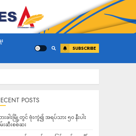
ေး
SUBSCRIBE
RECENT POSTS
ားခါးမြို့တွင် ဗုံးကွဲ၍ အရပ်သား ၅၀ နီးပါး
မ်းဆီးစစ်ဆး