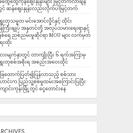
ထွေထွေကုန်ဈေးနှုန်းများ မြင့်တက်လာချိန်
ွင် ဆန်ဈေးနှုန်းလည်းလိုက်ပါမြင့်တက်
ွေးတုသမ္မတ မင်းအောင်လှိုင်နှင့် ထိုင်း
န်ကြီးချုပ် အနုတင်တို့ အလုပ်သမားရေးရာနှင့်
ြစ်ရေ ညစ်ညမ်းမှုဆိုင်ရာ MOU များ လက်မှတ်
ေးထိုး
ေးမျက်နှာတွင် တာကျိုးပြီး ၆ ရက်အကြာမှ
ွေးတုစစ်အစိုးရ အစည်းအဝေးထိုင်
ြေထောက်ပြတ်၍ပြန်လာသည့် စစ်သား
ောင်းက ပြည်သူ့စစ်မှုထမ်းအကြောင်းပြပြီး
ျောင်းကုန်းမြို့တွင် ငွေတောင်းနေ
ARCHIVES