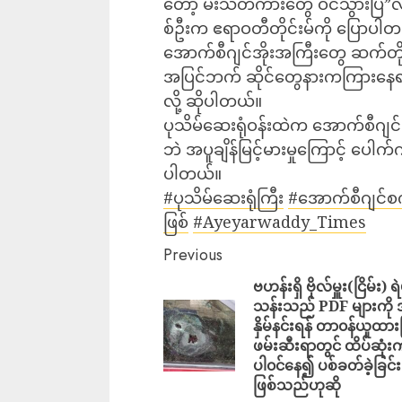
တော့ မီးသတ်ကားတွေ ဝင်သွားပြီ”
စ်ဦးက ဧရာဝတီတိုင်းမ်ကို ပြောပါ
အောက်စီဂျင်အိုးအကြီးတွေ ဆက်တိုက
အပြင်ဘက် ဆိုင်တွေနားကကြားနေရပ
လို့ ဆိုပါတယ်။
ပုသိမ်ဆေးရုံဝန်းထဲက အောက်စီဂျင်
ဘဲ အပူချိန်မြင့်မားမှုကြောင့် ပေါ
ပါတယ်။
#ပုသိမ်ဆေးရုံကြီး
#အောက်စီဂျင်စက
ဖြစ်
#Ayeyarwaddy_Times
Previous
ဗဟန်းရှိ ဗိုလ်မှူး(ငြိမ်း) ရ
သန်းသည် PDF များကို
နှိမ်နင်းရန် တာ၀န်ယူထားပ
ဖမ်းဆီးရာတွင် ထိပ်ဆုံး
ပါ၀င်နေ၍ ပစ်ခတ်ခဲ့ခြင်း
ဖြစ်သည်ဟုဆို