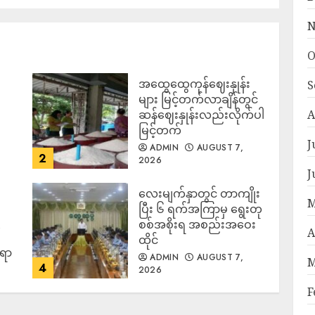
N
O
အထွေထွေကုန်ဈေးနှုန်း
S
၍
များ မြင့်တက်လာချိန်တွင်
ဆန်ဈေးနှုန်းလည်းလိုက်ပါ
A
မြင့်တက်
J
ADMIN
AUGUST 7,
2
2026
J
လေးမျက်နှာတွင် တာကျိုး
M
ပြီး ၆ ရက်အကြာမှ ရွေးတု
စစ်အစိုးရ အစည်းအဝေး
A
ထိုင်
်ရာ
ADMIN
AUGUST 7,
M
4
2026
F