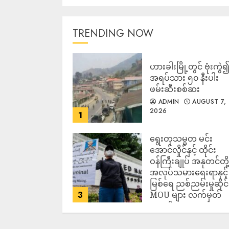
TRENDING NOW
ဟားခါးမြို့တွင် ဗုံးကွဲ
အရပ်သား ၅၀ နီးပါး
ဖမ်းဆီးစစ်ဆး
ADMIN
AUGUST 7,
2026
1
ရွေးတုသမ္မတ မင်း
အောင်လှိုင်နှင့် ထိုင်း
ဝန်ကြီးချုပ် အနုတင်တို့
အလုပ်သမားရေးရာနှင့်
မြစ်ရေ ညစ်ညမ်းမှုဆိုင
3
MOU များ လက်မှတ်
ရေးထိုး
ADMIN
AUGUST 7,
2026