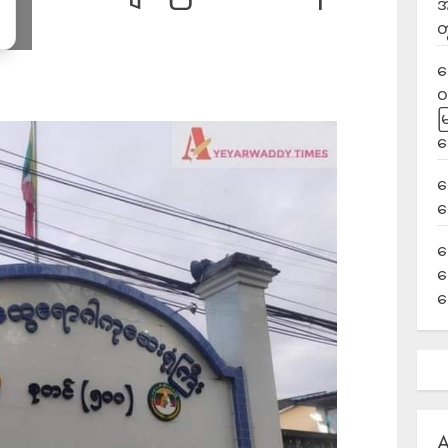
အ
တ
ရ
ဝ
မ
ရ
လ
ရ
ခ
ဟ
က