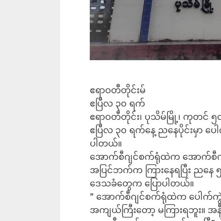
ဧရာဝတီတိုင်းမ်
ဧပြီလ ၃၀ ရက်
ဧရာဝတီတိုင်း၊ ပုသိမ်မြို့၊ ကုတင် 
ဧပြီလ ၃၀ ရက်နေ့ ညနေပိုင်းမှာ ပေ
ပါတယ်။
အောက်စီဂျင်စက်ရုံထဲက အောက်စီဂျ
အပြင်ဘက်က ကြားနေရပြီး ညနေ ၅ 
ဒေသခံတွေက ပြောပါတယ်။
” အောက်စီဂျင်စက်ရုံထဲက ပေါက်ကွ
အကျယ်ကြီးတော့ မကြားရဘူး။ အန