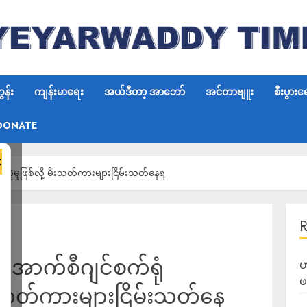
န်း
ကျန်းမာရေး
အယ်ဒီတာ့ အာဘော်
အင်တာဗျူး
စီးပွားရ
DONATE
×
ကွဲမှုဖြစ်လို့ မီးသတ်ကားများငြိမ်းသတ်နေရ
 အောက်စီဂျင်စက်ရုံ
ဟ
ဖ
 မီးသတ်ကားများငြိမ်းသတ်နေ