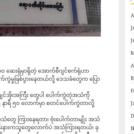
A
J
J
M
A
၅၀၀ ဆေးရုံမှာရှိတဲ့ အောက်စီဂျင်စက်ရုံဟာ
M
ါက်ကွဲမှုဖြစ်ပွားနေတယ်လို့ ဒေသခံတွေက ပြော
F
င်အိုးအကြီး တွေပါ ပေါက်ကွဲတဲ့အသံကို
နာရီ ၅၀ လောက်မှာ စတင်ပေါက်ကွဲတာလို့
J
D
ဲသံတွေ ကြားနေရတာ၊ ဗုံးပေါက်တာမျိုး အသံ
ီးနားကသူတွေလောက်ပဲ အသံကြားရတယ်၊ ခု
N