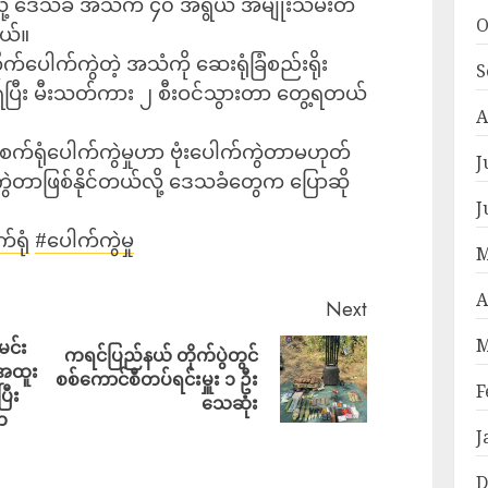
လို့ ဒေသခံ အသက် ၄၀ အရွယ် အမျိုးသမီးတ
O
တယ်။
်ပေါက်ကွဲတဲ့ အသံကို ဆေးရုံခြံစည်းရိုး
S
ြီး မီးသတ်ကား ၂ စီးဝင်သွားတာ တွေ့ရတယ်
A
စက်ရုံပေါက်ကွဲမှုဟာ ဗုံးပေါက်ကွဲတာမဟုတ်
J
က်ကွဲတာဖြစ်နိုင်တယ်လို့ ဒေသခံတွေက ပြောဆို
J
်ရုံ
#ပေါက်ကွဲမှု
M
A
Next
M
ဲမင်း
ကရင်ပြည်နယ် တိုက်ပွဲတွင်
 အထူး
စစ်ကောင်စီတပ်ရင်းမှူး ၁ ဦး
F
ြီး
သေဆုံး
က
J
D