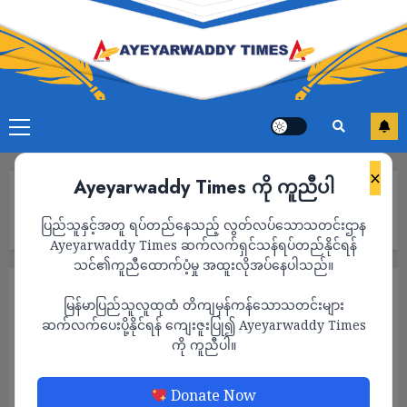
×
Ayeyarwaddy Times ကို ကူညီပါ
Home
စစ်တပ်နှင့် ပိုင်သည် ဆိုသော ရေဖြူ ကံပေါက်က စစ်ကောင်စီ
ပြည်သူနှင့်အတူ ရပ်တည်နေသည့် လွတ်လပ်သောသတင်းဌာန
သတင်းပေးဆိုသူ ပျူစောထီး တစ်ဦး ပစ်သတ်ခံရ
Ayeyarwaddy Times ဆက်လက်ရှင်သန်ရပ်တည်နိုင်ရန်
သင်၏ကူညီထောက်ပံ့မှု အထူးလိုအပ်နေပါသည်။
သတင်း
မြန်မာပြည်သူလူထုထံ တိကျမှန်ကန်သောသတင်းများ
စစ်တပ်နှင့် ပိုင်သည် ဆိုသော ရေဖြူ ကံပေါက်
ဆက်လက်ပေးပို့နိုင်ရန် ကျေးဇူးပြု၍ Ayeyarwaddy Times
ကို ကူညီပါ။
က စစ်ကောင်စီ သတင်းပေးဆိုသူ ပျူစောထီး
တစ်ဦး ပစ်သတ်ခံရ
Donate Now