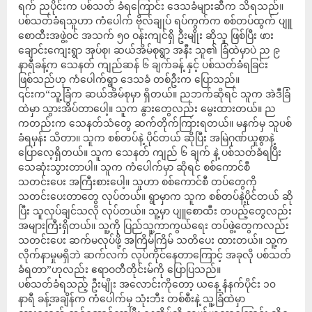
ရက် ညပိုင်းက ပစ်သတ် ခံရကြောင်း ဒေသခံများဆီက သိရသည်။
ပစ်သတ်ခံရသူဟာ ကံပေါက် ဗိုလ်ချုပ် ရပ်ကွက်က စစ်တပ်ထွက် ပျူ
စောထီးအဖွဲ့ဝင် အသက် ၅၀ ဝန်းကျင်ရှိ ဦးမျိုး ဆိုသူ ဖြစ်ပြီး ဖား
ချောင်းကျေးရွာ အုပ်စု၊ ဆယ်အိမ်စုရွာ အနီး သူ၏ ခြံထဲမှာပဲ ည ၉
နာရီခန့်က သေနတ် ကျည်ဆန် ၆ ချက်ခန့် နှင့် ပစ်သတ်ခံရခြင်း
ဖြစ်သည်ဟု ကံပေါက်ရွာ ဒေသခံ တစ်ဦးက ပြောသည်။
၎င်းက“သူ့ခြံက ဆယ်အိမ်စုမှာ ရှိတယ်။ ညဘက်ဆိုရင် သူက အဲဒီခြံ
ထဲမှာ သွားအိပ်တာပေါ့။ သူက နွားတွေလည်း မွေးထားတယ်။ ည
ကတည်းက သေနတ်သံတွေ ဆက်တိုက်ကြားရတယ်။ မနက်မှ သူပစ်
ခံရမှန်း သိတာ။ သူက စစ်တပ်နဲ့ ပိုင်တယ် ဆိုပြီး အမြဲဂုဏ်ယူစွာနဲ့
ပြောလေ့ရှိတယ်။ သူက သေနတ် ကျည် ၆ ချက် နဲ့ ပစ်သတ်ခံရပြီး
သေဆုံးသွားတာပါ။ သူက ကံပေါက်မှာ ဆိုရင် စစ်ကောင်စီ
သတင်းပေး အကြီးစားပေါ့။ သူဟာ စစ်ကောင်စီ တပ်တွေကို
သတင်းပေးတာတွေ လုပ်တယ်။ ရွာမှာက သူက စစ်တပ်နဲ့ပိုင်တယ် ဆို
ပြီး သူလုပ်ချင်သလို လုပ်တယ်။ သူ့မှာ ပျူစောထီး တပည့်တွေလည်း
အများကြီးရှိတယ်။ သူ့ကို ပြည်သူ့ကာကွယ်ရေး တပ်ဖွဲ့တွေကလည်း
သတင်းပေး ဆက်မလုပ်ဖို့ အကြိမ်ကြိမ် သတိပေး ထားတယ်။ သူ့က
လိုက်နာမှုမရှိဘဲ ဆက်လက် လုပ်ကိုင်နေတာကြောင့် အခုလို ပစ်သတ်
ခံရတာ”ဟုလည်း ဧရာဝတီတိုင်းမ်ကို ပြောပြသည်။
ပစ်သတ်ခံရသည့် ဦးမျိုး အလောင်းကိုတော့ ယနေ့ နံနက်ပိုင်း ၁၀
နာရီ ခန့်အချိန်က ကံပေါက်မှ သုံးဘီး တစ်စီးနဲ့ သူ့ခြံထဲမှာ