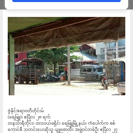
ADMIN
APRIL 29, 2023
ဇွဲနိုင်/ဧရာဝတီတိုင်းမ်
(ရေဖြူ)၊ ဧပြီလ ၂၈ ရက်
တနင်္သာရီတိုင်း၊ ထားဝယ်ခရိုင်၊ ရေဖြူမြို့နယ်၊ ကံပေါက်က စစ်
ကောင်စီ သတင်းပေးဆိုသူ ပျူစောထီး အဖွဲ့ဝင်တစ်ဦး ဧပြီလ ၂၇