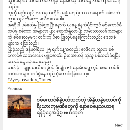
သွားရောက် တင်ဆောင်လာပြီး နေအိမ်သို့ သယ်ယူလာကြောင်း သိရ
သည်။
သူ့ကို မည်သည့် လက်နက်ကိုင် အဖွဲ့အစည်းက လာရောက် ပစ်သတ်
သွားသည်ကိုတော့ မသိရသေးပါ။
အဆိုပါ ပစ်ခတ်မှု ဖြစ်ပွားပြီးနောက် ယနေ့ နံနက်ပိုင်းတွင် စစ်ကောင်စီ
တပ်မှ စစ်ကား အများအပြား ရောက်ရှိလာပြီး လမ်းသွားလမ်းလာများ
ကို စစ်ဆေးမှုများ တင်းကျပ်စွာ ပြုလုပ်နေကြောင်းလည်း ဒေသခံ
များက ပြောသည်။
ပြီးခဲ့သည့် ဇန်နဝါရီလ ၂၅ ရက်နေ့ကလည်း ဇာဒီကျေးရွာက စစ်
ကောင်စီ သတင်းပေး ပျူစောထီး ဦးအေးဟန် ဆိုသူ ပစ်သတ်ခံရပြီး
သေဆုံးသွားခဲ့သေးသည်။
ဓာတ်ပုံ – ပျူစောထီးအဖွဲ့ဝင် ဦးမျိုး ၏ နေအိမ်ရှေ့တွင် စစ်ကောင်စီ
တပ်သားများ တပ်စွဲနေသည့် ပုံဟောင်းဖြစ်သည်။
#Ayeyarwaddy_Times
Previous
စစ်ကောင်စီနဲ့ပတ်သက်တဲ့ အိန္ဒိယနဲ့တောင်ကို
ရီးယားကုမ္ပဏီတွေကို နော်ဝေဓနသဟာရ
ရန်ပုံငွေအဖွဲ့မှ ဖယ်ထုတ်
Next