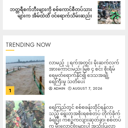
ဘတ္တရီစက်ဘီးများကို စစ်ကောင်စီတပ်သား
များက အိမ်ထဲထိ ၀င်ရောက်သိမ်းဆည်း
TRENDING NOW
လာမည့် ၂ ရက်အတွင်း မိုးဆက်လက်
အားကောင်းမည်၊ မြစ် ၄ စင်း စိုးရိမ်
ရေမှတ်ရောက်နိုင်၍ ဒေသအချို့
ရေကြီးမှု သတိပေး
ADMIN
AUGUST 7, 2026
1
ရေကြည်တွင် စစ်စခန်းထိုင်ရန်လာ
သည့် ရွေးတုအစိုးရစစ်တပ် တိုက်ခိုက်
ခံရပြီး ကစဉ့်ကလျားဆုတ်ခွာ၊ စစ်တပ်
က မီးလောင်ဗုံးများပါ အသုံးပြုလာ