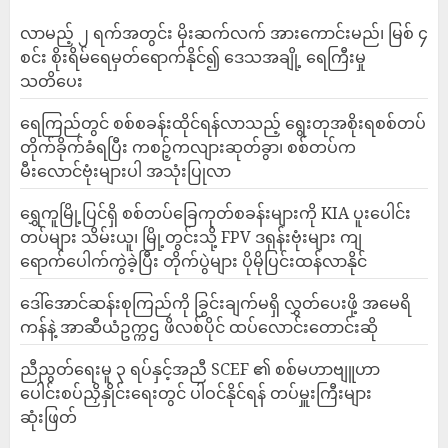
လာမည့် ၂ ရက်အတွင်း မိုးဆက်လက် အားကောင်းမည်၊ မြစ် ၄
စင်း စိုးရိမ်ရေမှတ်ရောက်နိုင်၍ ဒေသအချို့ ရေကြီးမှု
သတိပေး
ရေကြည်တွင် စစ်စခန်းထိုင်ရန်လာသည့် ရွေးတုအစိုးရစစ်တပ်
တိုက်ခိုက်ခံရပြီး ကစဉ့်ကလျားဆုတ်ခွာ၊ စစ်တပ်က
မီးလောင်ဗုံးများပါ အသုံးပြုလာ
‎ရွှေကူမြို့ပြင်ရှိ စစ်တပ်ခြေကုတ်စခန်းများကို KIA ပူးပေါင်း
တပ်များ သိမ်းယူ၊ မြို့တွင်းသို့ FPV ဒရုန်းဗုံးများ ကျ
ရောက်ပေါက်ကွဲခဲ့ပြီး တိုက်ပွဲများ ပိုမိုပြင်းထန်လာနိုင်
ဒေါ်အောင်ဆန်းစုကြည်ကို ခြွင်းချက်မရှိ လွှတ်ပေးဖို့ အမေရိ
ကန်နဲ့ အာဆီယံဥက္ကဌ ဖိလစ်ပိုင် ထပ်လောင်းတောင်းဆို
ညီညွတ်ရေးမူ ၃ ရပ်နှင့်အညီ SCEF ၏ စစ်မဟာဗျူဟာ
ပေါင်းစပ်ညှိနှိုင်းရေးတွင် ပါဝင်နိုင်ရန် တပ်မှူးကြီးများ
ဆုံးဖြတ်