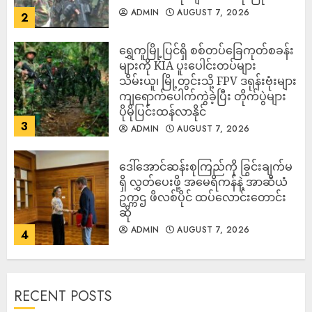
ADMIN
AUGUST 7, 2026
2
‎ရွှေကူမြို့ပြင်ရှိ စစ်တပ်ခြေကုတ်စခန်း
များကို KIA ပူးပေါင်းတပ်များ
သိမ်းယူ၊ မြို့တွင်းသို့ FPV ဒရုန်းဗုံးများ
ကျရောက်ပေါက်ကွဲခဲ့ပြီး တိုက်ပွဲများ
ပိုမိုပြင်းထန်လာနိုင်
3
ADMIN
AUGUST 7, 2026
ဒေါ်အောင်ဆန်းစုကြည်ကို ခြွင်းချက်မ
ရှိ လွှတ်ပေးဖို့ အမေရိကန်နဲ့ အာဆီယံ
ဥက္ကဌ ဖိလစ်ပိုင် ထပ်လောင်းတောင်း
ဆို
ADMIN
AUGUST 7, 2026
4
RECENT POSTS