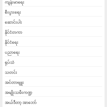
ကျန်းမာရေး
စီးပွားရေး
ဆောင်းပါး
နိုင်ငံတကာ
နိုင်ငံရေး
ပညာရေး
ရုပ်သံ
သတင်း
အင်တာဗျူး
အမျိုးသမီးကဏ္ဍ
အယ်ဒီတာ့ အာဘော်