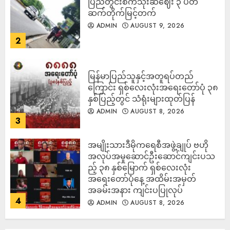
ပြည်တွင်းစက်သုံးဆီဈေး ၃ ပတ်
ဆက်တိုက်မြင့်တက်
ADMIN
AUGUST 9, 2026
2
မြန်မာပြည်သူနှင့်အတူရပ်တည်
ကြောင်း ရှစ်လေးလုံးအရေးတော်ပုံ ၃၈
နှစ်ပြည့်တွင် သံရုံးများထုတ်ပြန်
ADMIN
AUGUST 8, 2026
3
အမျိုးသားဒီမိုကရေစီအဖွဲ့ချုပ် ဗဟို
အလုပ်အမှုဆောင်ဦးဆောင်ကျင်းပသ
ည့် ၃၈ နှစ်မြောက် ရှစ်လေးလုံး
အရေးတော်ပုံနေ့ အထိမ်းအမှတ်
အခမ်းအနား ကျင်းပပြုလုပ်
4
ADMIN
AUGUST 8, 2026