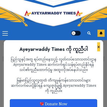
×
Ayeyarwaddy Times ကို ကူညီပါ
Home
ပုသိမ်တွင် ဓားထိုးလုယက်မှုများ ပြန်လည်များပြားလာ
ပြည်သူနှင့်အတူ ရပ်တည်နေသည့် လွတ်လပ်သောသတင်းဌာန
Ayeyarwaddy Times ဆက်လက်ရှင်သန်ရပ်တည်နိုင်ရန်
သတင်း
သင်၏ကူညီထောက်ပံ့မှု အထူးလိုအပ်နေပါသည်။
ပုသိမ်တွင် ဓားထိုးလုယက်မှုများ ပြန်လည်
မြန်မာပြည်သူလူထုထံ တိကျမှန်ကန်သောသတင်းများ
များပြားလာ
ဆက်လက်ပေးပို့နိုင်ရန် ကျေးဇူးပြု၍ Ayeyarwaddy Times
ကို ကူညီပါ။
ADMIN
APRIL 20, 2023
Donate Now