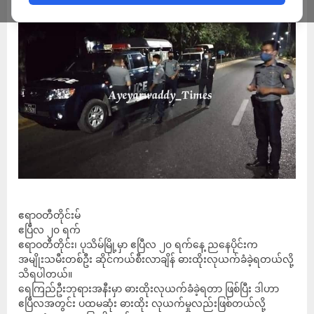
ဧရာဝတီတိုင်းမ်
ဧပြီလ ၂၀ ရက်
ဧရာဝတီတိုင်း၊ ပုသိမ်မြို့မှာ ဧပြီလ ၂၀ ရက်နေ့ ညနေပိုင်းက
အမျိုးသမီးတစ်ဦး ဆိုင်ကယ်စီးလာချိန် ဓားထိုးလုယက်ခံခဲ့ရတယ်လို့
သိရပါတယ်။
ရေကြည်ဦးဘုရားအနီးမှာ ဓားထိုးလုယက်ခံခဲ့ရတာ ​ဖြစ်ပြီး ဒါဟာ
ဧပြီလအတွင်း ပထမဆုံး ဓားထိုး လုယက်မှုလည်းဖြစ်တယ်လို့