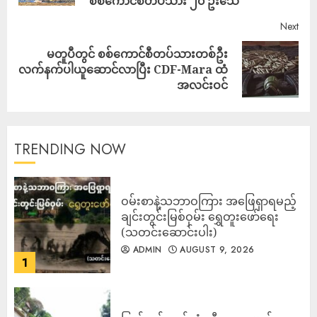
စစ်ကောင်စီတပ်သား ၂၀ ဦးသေ
Next
မတူပီတွင် စစ်ကောင်စီတပ်သားတစ်ဦး
လက်နက်ပါယူဆောင်လာပြီး CDF-Mara ထံ
အလင်းဝင်
TRENDING NOW
ဝမ်းစာနဲ့သဘာဝကြား အဖြေရှာရမည့်
ချင်းတွင်းမြစ်ဝှမ်း ရွှေတူးဖော်ရေး
(သတင်းဆောင်းပါး)
ADMIN
AUGUST 9, 2026
1