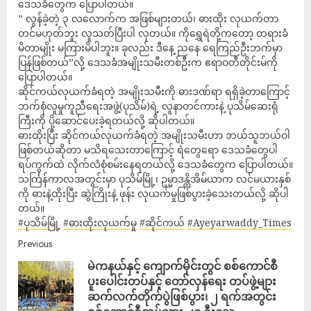
ဒေသခံတွေက ပြောပါတယ်။
” လွန်ခဲ့တဲ့ ၃ လလောက်က အဖြစ်များတယ်၊ ဓားထိုး လုယက်တာ
တင်မဟုတ်ဘူး လူသတ်ပြီးပါ လုတယ်။ ကိုရွှေရဲတို့ကတော့ တရားခံ
မိတာမျိုး မကြားမိပါဘူး။ ခုလည်း ဒီနေ့ ညနေ ရေကြည်ဦးဘက်မှာ
ပြန်ဖြစ်တယ်”လို့ ဒေသခံအမျိုးသမီးတစ်ဦးက ဧရာဝတီတိုင်းမ်ကို
ပြောပါတယ်။
ဆိုင်ကယ်လုယက်ခံရတဲ့ အမျိုးသမီးကို ဓားဒဏ်ရာ ရရှိခဲ့တာကြောင့်
ဘက်စုံလူမှုကူညီရေးအဖွဲ့(ပုသိမ်)ရဲ့ လူနာတင်ကားနဲ့ ပုသိမ်ဆေးရုံ
ကြီးကို ပို့ဆောင်ပေးခဲ့ရတယ်လို့ ဆိုပါတယ်။
ဓားထိုးပြီး ဆိုင်ကယ်လုယက်ခံရတဲ့ အမျိုးသမီးဟာ ဘယ်သူဘယ်ဝါ
ဖြစ်တယ်ဆိုတာ မသိရသေးတာကြောင့် ရဲတွေရော ဒေသခံတွေပါ
ရပ်ကွက်ထဲ လိုက်လံစုံစမ်းနေရတယ်လို့ ဒေသခံတွေက ပြောပါတယ်။
သင်္ကြန်ကာလအတွင်းမှာ ပုသိမ်မြို့၊ ဥမ္မာဒန္တိအိမ်ယာက လင်မယားနှစ်
ကို ဓားနဲ့ထိုးပြီး ဆွဲကြိုးနဲ့ ဖုန်း လုယက်မှုဖြစ်ပွားခဲ့သေးတယ်လို့ ဆိုပါ
တယ်။
#ပုသိမ်မြို့
#ဓားထိုးလုယက်မှု
#ဆိုင်ကယ်
#Ayeyarwaddy_Times
Previous
မဲကနယ်နှင့် ကျောက်မိုင်းတွင် စစ်ကောင်စီ
ပူးပေါင်းတပ်နှင့် တော်လှန်ရေး တပ်ဖွဲ့များ
ဆက်လက်တိုက်ပွဲဖြစ်ပွား၊ ၂ ရက်အတွင်း