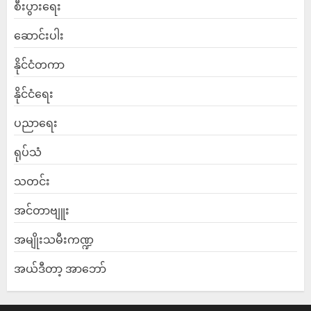
စီးပွားရေး
ဆောင်းပါး
နိုင်ငံတကာ
နိုင်ငံရေး
ပညာရေး
ရုပ်သံ
သတင်း
အင်တာဗျူး
အမျိုးသမီးကဏ္ဍ
အယ်ဒီတာ့ အာဘော်