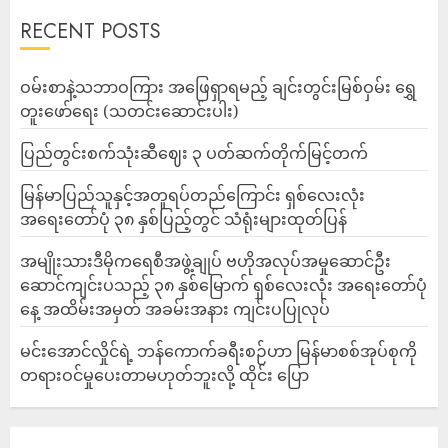
RECENT POSTS
ဝမ်းစာနဲ့သဘာဝကြား အဖြေရှာရမည့် ချင်းတွင်းမြစ်ဝှမ်း ရွှေ
တူးဖော်ရေး (သတင်းဆောင်းပါး)
ပြည်တွင်းစက်သုံးဆီဈေး ၃ ပတ်ဆက်တိုက်မြင့်တက်
မြန်မာပြည်သူနှင့်အတူရပ်တည်ကြောင်း ရှစ်လေးလုံး
အရေးတော်ပုံ ၃၈ နှစ်ပြည့်တွင် သံရုံးများထုတ်ပြန်
အမျိုးသားဒီမိုကရေစီအဖွဲ့ချုပ် ဗဟိုအလုပ်အမှုဆောင်ဦး
ဆောင်ကျင်းပသည့် ၃၈ နှစ်မြောက် ရှစ်လေးလုံး အရေးတော်ပုံ
နေ့ အထိမ်းအမှတ် အခမ်းအနား ကျင်းပပြုလုပ်
မင်းအောင်လှိုင်ရဲ့ ဘန်ကောက်ခရီးစဉ်ဟာ မြန်မာစစ်အုပ်စုကို
တရားဝင်မှုပေးတာမဟုတ်ဘူးလို့ ထိုင်း ပြော