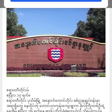
ဧရာဝတီတိုင်းမ်
ဧပြီလ ၁၇ ရက်။
ဧရာ၀တီတိုင်း ပုသိမ်မြို့ အနောက်တောင်တိုင်း စစ်ဌာနချုပ်၀န်းမှာ
အရာရှိတွေ နေထိုင်တဲ့ တောင်ယာကုန်းကျေးရွာက ဗိုလ်ကြီးတစ်ဦးရဲ့
နေအိမ် ဧပြီလ ၁၆ ရက်နေ့ ဓားပြ တိုက်ခံခဲ့ရတယ်လို့ သိရပါတယ်။