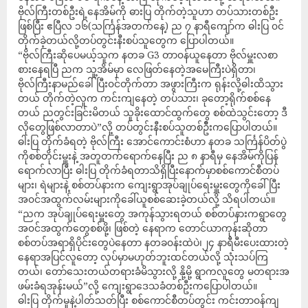
ဗိုလ်ကြီးတစ်ဦးရဲ့နေအိမ်ကို ဓားပြ တိုက်တဲ့သူဟာ တပ်သားတစ်ဦး
ဖြစ်ပြီး ဧပြီလ ၁၆(သင်္ကြန်အတက်နေ့) ည ၇ နာရီကျော်က ဓါးပြ ၀င်
တိုက်ခဲ့တယ်လို့တပ်တွင်းနီးစပ်သူတွေက ပြောပါတယ်။
“ဗိုလ်ကြီးဆိုပေမယ့်သူက နတခ G3 တာ၀န်ယူနေတာ ဗိုလ်မှူးလစာ
စားနေရပြီ ညက သူ့အိမ်မှာ လေဖြတ်နေတဲ့အမေကြီးပဲရှိတာ၊
ဗိုလ်ကြီးနာမည်ခေါ်ပြီး၀င်တိုက်တာ အဖွားကြီးက ရုန်းလို့ဓါးထိသွား
တယ် တိုက်တဲ့လူက ကင်းကျနေတဲ့ တပ်သား၊ ခုတော့ရိုက်စစ်နေ
တယ် ညတွင်းခြင်းမိတယ် သူခိုးထောင်ထွက်တွေ စစ်ထဲသွင်းတော့ ဒီ
လိုတွေဖြစ်လာတာပဲ”လို့ တပ်တွင်းနီးစပ်သူတစ်ဥိီးကပြောပါတယ်။
ဓါးပြ တိုက်ခံရတဲ့ ဗိုလ်ကြီး အောင်ကောင်းစံဟာ နတခ သင်္ကြန်ပိတ်ပွဲ
ကိုစစ်တိုင်းမှူးနဲ့ အတူတက်ရောက်နေပြီး ည ၈ နာရီမှ နေအိမ်ကိုပြန်
ရောက်လာပြီး ဓါးပြ တိုက်ခံရတာသိရှိပြီးနောက်မှာစစ်ကောင်စီတပ်
များ၊ ရဲများနဲ့ စစ်တပ်နားက ကျေးရွာအုပ်ချုပ်ရေးမှူးတွေကိုခေါ်ပြီး
အ၀င်အထွက်လမ်းများကိုခေါ်ယူစစ်ဆေးခဲ့တယ်လို့ သိရပါတယ်။
“ညက အုပ်ချုပ်ရေးမှူးတွေ အကုန်သွားရတယ် စစ်တပ်နားကရွာတွေ
အ၀င်အထွက်တွေစစ်ဖို့၊ ဖြစ်တဲ့ နေရာက တောင်ယာကုန်းဆိုတာ
စစ်တပ်အရာရှိပိုင်းတွေပဲနေတာ နတခ၀န်းထဲပဲ၊၂၄ နာရီမီးပေးထားတဲ့
နေရာအပြင်လူတော့ လုပ်မှာမဟုတ်ဘူးထင်တယ်လို့ သုံးသပ်ကြ
တယ်၊ တော်သေးတယ်တရားခံမိသွားလို့ နို့မို့ ရွာကလူတွေ မတရားအ
ဖမ်းခံရအုန်းမယ်”လို့ ကျေးရွာဒေသခံတစ်ဦးကပြောပါတယ်။
ဓါးပြ တိုက်မှုနဲ့ပါတ်သတ်ပြီး စစ်ကောင်စီတပ်တွင်း ကင်းတာ၀န်ကျ