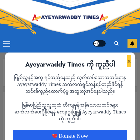
×
Ayeyarwaddy Times ကို ကူညီပါ
Home
ပုသိမ်မြို့ အနောက်တောင်တိုင်း စစ်ဌာနချုပ်ဗိုလ်ကြီးအိမ်ကို တပ်သား
ပြည်သူနှင့်အတူ ရပ်တည်နေသည့် လွတ်လပ်သောသတင်းဌာန
က ဓါးပြ ၀င်တိုက်
Ayeyarwaddy Times ဆက်လက်ရှင်သန်ရပ်တည်နိုင်ရန်
သင်၏ကူညီထောက်ပံ့မှု အထူးလိုအပ်နေပါသည်။
သတင်း
မြန်မာပြည်သူလူထုထံ တိကျမှန်ကန်သောသတင်းများ
ပုသိမ်မြို့ အနောက်တောင်တိုင်း စစ်ဌာနချုပ်
ဆက်လက်ပေးပို့နိုင်ရန် ကျေးဇူးပြု၍ Ayeyarwaddy Times
ကို ကူညီပါ။
ဗိုလ်ကြီးအိမ်ကို တပ်သားက ဓါးပြ ၀င်တိုက်
ADMIN
APRIL 18, 2023
Donate Now