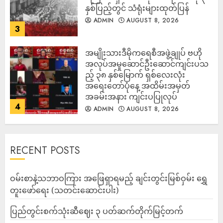
နှစ်ပြည့်တွင် သံရုံးများထုတ်ပြန်
ADMIN
AUGUST 8, 2026
3
အမျိုးသားဒီမိုကရေစီအဖွဲ့ချုပ် ဗဟို
အလုပ်အမှုဆောင်ဦးဆောင်ကျင်းပသ
ည့် ၃၈ နှစ်မြောက် ရှစ်လေးလုံး
အရေးတော်ပုံနေ့ အထိမ်းအမှတ်
အခမ်းအနား ကျင်းပပြုလုပ်
4
ADMIN
AUGUST 8, 2026
RECENT POSTS
ဝမ်းစာနဲ့သဘာဝကြား အဖြေရှာရမည့် ချင်းတွင်းမြစ်ဝှမ်း ရွှေ
တူးဖော်ရေး (သတင်းဆောင်းပါး)
ပြည်တွင်းစက်သုံးဆီဈေး ၃ ပတ်ဆက်တိုက်မြင့်တက်