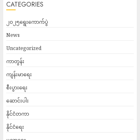
CATEGORIES
၂၀၂၅ရွေးကောက်ပွဲ
News
Uncategorized
ကာတွန်း
ကျန်းမာရေး
စီးပွားရေး
ဆောင်းပါး
နိုင်ငံတကာ
နိုင်ငံရေး