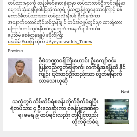
တပ်သားများကို တန်းစီစစ်ဆေးခဲ့ရာမှာ တပ်သားတစ်ဦးကင်းချိန်မှာ
ပျောက်ဆုံးနေပြီးဓါးပြတိုက်သူရဲ့ ပုံသဏ္ဏန်နဲ့တူနေတာကြောင့် စစ်
ကောင်စီတပ်သားအား တစ်ညလုံးနီးပါး ရိုက်နှက်ကာ
အနောက်တောင်တိုင်းစစ်ဌာနချုပ် တပ်အချုပ်တွင်းမှာ ထားရှိထား
ကြောင်းတပ်တွင်းနီးစပ်သူတွေထံကနေသိရပါတယ်။
#ပုသိမ်
#စစ်ဌာနချုပ်
#ဗိုလ်ကြီး
နေအိမ်
#ဓားပြ
တိုက်
#Ayeyarwaddy_Times
Previous
စီမံဘဏ္ဍာဝန်ကြီးဟောင်း ဦးကျော်ဝင်း
ပြန်လည်လွတ်မြောက်၊ လက်ရှိအချိန်ထိ နိုင်
ကျဉ်း ၎င်းတစ်ဦးတည်းသာ လွတ်မြောက်
လာသေးဟုဆို
Next
သထုံတွင် သိမ်ဆိပ်ရဲစခန်းတိုက်ခိုက်ခံရပြီး
ရဲတပ်သား ၄ ဦးသေဆုံးကာ စခန်းမှူးဒဏ်ရာ
ရ၊ ခမရ ၉ တပ်ရင်းလည်း တပြိုင်တည်း
တိုက်ခိုက်ခံရ