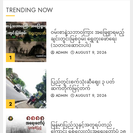
TRENDING NOW
ဝမ်းစာနဲ့သဘာဝကြား အဖြေရှာရမည့်
ချင်းတွင်းမြစ်ဝှမ်း ရွှေတူးဖော်ရေး
(သတင်းဆောင်းပါး)
ADMIN
AUGUST 9, 2026
1
ပြည်တွင်းစက်သုံးဆီဈေး ၃ ပတ်
ဆက်တိုက်မြင့်တက်
ADMIN
AUGUST 9, 2026
2
မြန်မာပြည်သူနှင့်အတူရပ်တည်
ကြောင်း ရှစ်လေးလုံးအရေးတော်ပုံ ၃၈