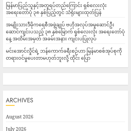
မြန်မာပြည်သူနှင့်အတူရပ်တည်ကြောင်း ရှစ်လေးလုံး
အရေးတော်ပုံ ၃၈ နှစ်ပြည့်တွင် သံရုံးများထုတ်ပြန်
အမျိုးသားဒီမိုကရေစီအဖွဲ့ချုပ် ဗဟိုအလုပ်အမှုဆောင်ဦး
ဆောင်ကျင်းပသည့် ၃၈ နှစ်မြောက် ရှစ်လေးလုံး အရေးတော်ပုံ
နေ့ အထိမ်းအမှတ် အခမ်းအနား ကျင်းပပြုလုပ်
မင်းအောင်လှိုင်ရဲ့ ဘန်ကောက်ခရီးစဉ်ဟာ မြန်မာစစ်အုပ်စုကို
တရားဝင်မှုပေးတာမဟုတ်ဘူးလို့ ထိုင်း ပြော
ARCHIVES
August 2026
July 2026