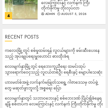
လေကြောင်းနှင့် လက်နက် ကြီး
တိုက်ခိုက်မှု တိုးလုပ်လာ
ADMIN
AUGUST 5, 2026
4
RECENT POSTS
ကလေးမြို့တွင် စစ်မှုထမ်းရန် လူငယ်များကို ဖမ်းဆီးပေးနေ
သည့် အုပ်ချုပ်ရေးမှူးဟောင်း ဓားထိုးခံရ
လေးမျက်နှာမြို့တွင် ရေဘေးကူညီရေး ထမင်းထုပ်
သွားရောက်ဝေငှသည့် လူငယ်တစ်ဦး ရေစီးနှင့် မျောပါသေဆုံး
ဟားမတ်စ်အဖွဲ့ လက်နက်မဖြုတ်သရွေ့ ဂါဇာဒေသမှ တပ်ဖွဲ့
တွေ မဆုတ်ခွာဘူးလို့ အစ္စရေး ပြော
‎လေးမျက်နှာတွင် သဘာဝဘေးနှင့် စစ်ဘေးဒဏ် ပြိုင်၍ခံနေရ
ချိန် စစ်တပ်က လေကြောင်းနှင့် လက်နက် ကြီးတိုက်ခိုက်မှု တိုး