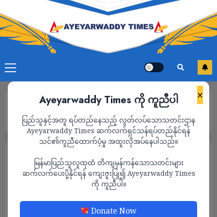
×
Ayeyarwaddy Times ကို ကူညီပါ
Home
ပုသိမ်မြို့ စစ်သားစုဆောင်းရေးတပ်အနီးဘန်ကာမှာ ဗုံးပေါက်ကွဲ၊
ပြည်သူနှင့်အတူ ရပ်တည်နေသည့် လွတ်လပ်သောသတင်းဌာန
မြို့ပြပြောက်ကျားအဖွဲ့ဘေးကင်းတဲ့နေရာပြန်ရောက်
Ayeyarwaddy Times ဆက်လက်ရှင်သန်ရပ်တည်နိုင်ရန်
သင်၏ကူညီထောက်ပံ့မှု အထူးလိုအပ်နေပါသည်။
သတင်း
မြန်မာပြည်သူလူထုထံ တိကျမှန်ကန်သောသတင်းများ
ပုသိမ်မြို့ စစ်သားစုဆောင်းရေးတပ်အနီး
ဆက်လက်ပေးပို့နိုင်ရန် ကျေးဇူးပြု၍ Ayeyarwaddy Times
ကို ကူညီပါ။
ဘန်ကာမှာ ဗုံးပေါက်ကွဲ၊ မြို့ပြပြောက်ကျားအဖွဲ့
ဘေးကင်းတဲ့နေရာပြန်ရောက်
Donate Now