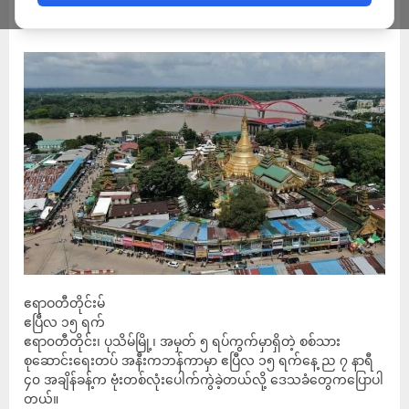
ADMIN
APRIL 15, 2023
ဧရာဝတီတိုင်းမ်
ဧပြီလ ၁၅ ရက်
ဧရာ၀တီတိုင်း၊ ပုသိမ်မြို့၊ အမှတ် ၅ ရပ်ကွက်မှာရှိတဲ့ စစ်သား
စုဆောင်းရေးတပ် အနီးကဘန်ကာမှာ ဧပြီလ ၁၅ ရက်နေ့ ည ၇ နာရီ
၄၀ အချိန်ခန့်က ဗုံးတစ်လုံးပေါက်ကွဲခဲ့တယ်လို့ ဒေသခံတွေကပြောပါ
တယ်။