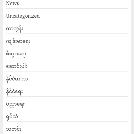
News
Uncategorized
ကာတွန်း
ကျန်းမာရေး
စီးပွားရေး
ဆောင်းပါး
နိုင်ငံတကာ
နိုင်ငံရေး
ပညာရေး
ရုပ်သံ
သတင်း