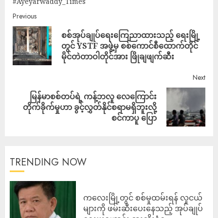
#Ayeyarwaddy_Times
Previous
စစ်အုပ်ချုပ်ရေးကြေညာထားသည့် ရေးမြို့
တွင် YSTF အဖွဲ့မှ စစ်ကောင်စီထောက်တိုင်
မိုင်တဲတာဝါတိုင်အား ဖြိုချဖျက်ဆီး
Next
မြန်မာစစ်တပ်ရဲ့ ကန့်ဘလူ လေကြောင်း
တိုက်ခိုက်မှုဟာ ခွင့်လွှတ်နိုင်စရာမရှိဘူးလို့
စင်ကာပူ ပြော
TRENDING NOW
ကလေးမြို့တွင် စစ်မှုထမ်းရန် လူငယ်
များကို ဖမ်းဆီးပေးနေသည့် အုပ်ချုပ်