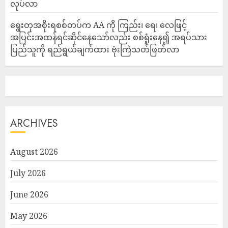
လုပ်လာ
ရွေးတုအစိုးရစစ်တပ်က AA ကို ကြည်း၊ ရေ၊ လေဖြင့်
အပြင်းအထန်ရင်ဆိုင်နေသော်လည်း စစ်ရှုံးနေ၍ အရပ်သား
ပြည်သူကို ရည်ရွယ်ချက်ထား ဗုံးကြဲသတ်ဖြတ်လာ
ARCHIVES
August 2026
July 2026
June 2026
May 2026