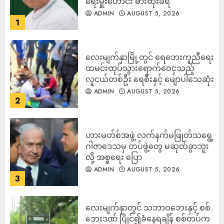
ရေးမှူးဟောင်း ဓားထိုးခံရ
ADMIN
AUGUST 5, 2026
1
လေးမျက်နှာမြို့တွင် ရေဘေးကူညီရေး
ထမင်းထုပ်သွားရောက်ဝေငှသည့်
လူငယ်တစ်ဦး ရေစီးနှင့် မျောပါသေဆုံး
ADMIN
AUGUST 5, 2026
2
ဟားမတ်စ်အဖွဲ့ လက်နက်မဖြုတ်သရွေ့
ဂါဇာဒေသမှ တပ်ဖွဲ့တွေ မဆုတ်ခွာဘူး
လို့ အစ္စရေး ပြော
ADMIN
AUGUST 5, 2026
3
‎လေးမျက်နှာတွင် သဘာဝဘေးနှင့် စစ်
ဘေးဒဏ် ပြိုင်၍ခံနေရချိန် စစ်တပ်က