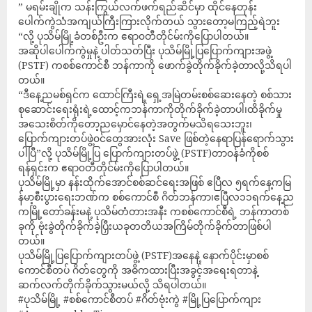
” မရမ်းချိုက သန်းကြွယ်လက်ဖက်ရည်ဆိင်မှာ ထိုင်နေတုန်း
ပေါက်ကွဲသံအကျယ်ကြီးကြားလိုက်တယ် သွားတော့မကြည့်ရဲဘူး
“လို့ ပုသိမ်မြို့ခံတစ်ဦးက ဧရာ၀တီတိုင်မ်းကိုပြောပါတယ်။
အဆိုပါပေါက်ကွဲမှုနဲ့ ပါတ်သတ်ပြီး ပုသိမ်မြို့ပြပြောက်ကျားအဖွဲ့
(PSTF) ကစစ်ကောင်စီ ဘန်ကာကို ဖောက်ခွဲတိုက်ခိုက်ခဲ့တာလို့သိရပါ
တယ်။
“ဒီနေ့ညမစ်ရှင်က ထောင်ကြီးရဲ့ရှေ့အမြဲတမ်းစစ်ဆေးနေတဲ့ စစ်သား
စုဆောင်းရေးရုံးရဲ့ထောင့်ကဘန်ကာကိုတိုက်ခိုက်ခဲ့တာပါ၊ထိခိုက်မှု
အသေးစိတ်ကိုတော့ညမှောင်နေတဲ့အတွက်မသိရသေးဘူး၊
ပြောက်ကျားတပ်ဖွဲ့၀င်တွေအားလုံး Save ဖြစ်တဲ့နေရာပြန်ရောက်သွား
ပါပြီ”လို့ ပုသိမ်မြို့ပြ ပြောက်ကျားတပ်ဖွဲ့ (PSTF)တာ၀န်ခံကိုစစ်
ရန်ရှင်းက ဧရာ၀တီတိုင်မ်းကိုပြောပါတယ်။
ပုသိမ်မြို့မှာ နန်းထိုက်အောင်စစ်ဆင်ရေးအဖြစ် ဧပြီလ ၅ရက်နေ့ကမြ
န်မာ့စီးပွားရေးဘဏ်က စစ်ကောင်စီ ဂိတ်ဘန်ကာ၊ဧပြီလ၁၁ရက်နေ့ည
ကမြို့တော်ခန်းမနဲ့ ပုသိမ်တံတားအနီး ကစစ်ကောင်စီရဲ့ ဘန်ကာတစ်
ခုကို ဗုံးခွဲတိုက်ခိုက်ခဲ့ပြှီးယခုတတိယအကြိမ်တိုက်ခိုက်တာဖြစ်ပါ
တယ်။
ပုသိမ်မြို့ပြပြောက်ကျားတပ်ဖွဲ့ (PSTF)အနေနဲ့ နောက်ပိုင်းမှာစစ်
ကောင်စီတပ် ဂိတ်တွေကို အဓိကထားပြီးအခွင့်အရေးရတာနဲ့
ဆက်လက်တိုက်ခိုက်သွားမယ်လို့ သိရပါတယ်။
#ပုသိမ်မြို့ #စစ်ကောင်စီတပ် #ဂိတ်ဗုံးကွဲ #မြို့ပြပြောက်ကျား