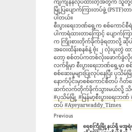
ကျကျနနလုပ်ထားတဲ့အတွက် သူတို့ထိခိ
မြို့ပြပျောက်ကြားတပ်ဖွဲ့ (PSTF)တာ၀
ပါတယ်။
စီးပွားရေးဘဏ်ရှေ့က စစ်ကောင်စ
ပါကာရံထားတာကြောင့် ပျောက်ကြားတပ်ဖွ
က ကြိုးစားတိုက်ခိုက်ခဲ့ရတာလို့ ဆိ
အဝေးထိန်းစနစ်နဲ့ ဗုံး ၂ လုံးပူးတွဲ ထာ
တော့ စစ်တပ်ကတစ်လုံးဖောက်ခွဲလ
လက်ရှိမှာ စီးပွားရေးဘဏ်ရှေ့မှာ စစ
စစ်ဆေးမှုများပြုလုပ်နေပြီး ပုသိမ်မ
နောက်ပိုင်းမှာစစ်ကောင်စီတပ် ဂိတ
ဆက်လက်တိုက်ခိုက်သွားမယ်လို့ 
#ပုသိမ်မြို့
#မြန်မာ့စီးပွားရေးဘဏ်
တပ်
#Ayeyarwaddy_Times
Previous
ရေစကြိုမြို့နယ်ရှိ မအူရဲ