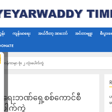
န်း
ကျန်းမာရေး
အယ်ဒီတာ့ အာဘော်
အင်တာဗျူး
စီးပွားရ
DONATE
×
စီ ဘန်ကာမှာ ဗုံး ၂ လုံးပေါက်ကွဲ
ီးပွားရေးဘဏ်ရှေ့စစ်ကောင်စီ
ဟ
ဖ
ပေါက်ကွဲ