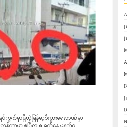
A
J
J
M
A
M
F
J
D
ရပ်ကွက်မှာရှိတဲ့မြန်မာ့စီးပွားရေးဘဏ်မှာ
N
တ်ဘန်ကာမှာ ဧပြီလ ၅ ရက်နေ့ မနက်၇