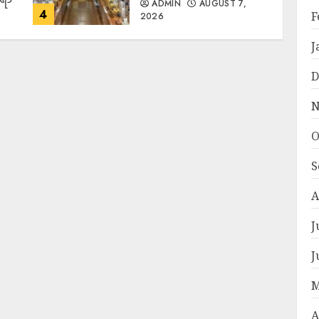
ADMIN
AUGUST 7,
4
F
2026
J
D
N
O
S
A
J
J
M
A