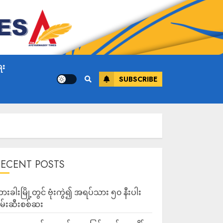
ေး
SUBSCRIBE
RECENT POSTS
ားခါးမြို့တွင် ဗုံးကွဲ၍ အရပ်သား ၅၀ နီးပါး
မ်းဆီးစစ်ဆး