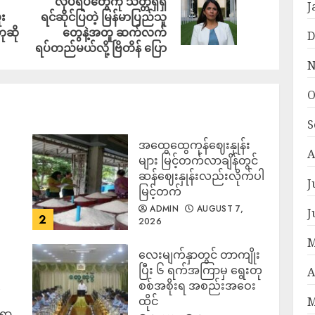
လုပ်ရပ်တွေကို သတ္တိရှိရှိ
J
ူး
ရင်ဆိုင်ပြတဲ့ မြန်မာပြည်သူ
ုဆို
တွေနဲ့အတူ ဆက်လက်
D
ရပ်တည်မယ်လို့ ဗြိတိန် ပြော
N
O
S
အထွေထွေကုန်ဈေးနှုန်း
၍
A
များ မြင့်တက်လာချိန်တွင်
ဆန်ဈေးနှုန်းလည်းလိုက်ပါ
J
မြင့်တက်
ADMIN
AUGUST 7,
J
2
2026
M
လေးမျက်နှာတွင် တာကျိုး
ပြီး ၆ ရက်အကြာမှ ရွေးတု
A
စစ်အစိုးရ အစည်းအဝေး
ထိုင်
M
်ရာ