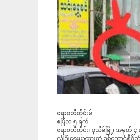
ဧရာဝတီတိုင်းမ်
ဧပြီလ ၅ ရက်
ဧရာ၀တီတိုင်း၊ ပုသိမ်မြို့၊ အမှတ် ၄ 
လုံခြုံရေးယူထားတဲ့ စစ်ကောင်စီဂိ