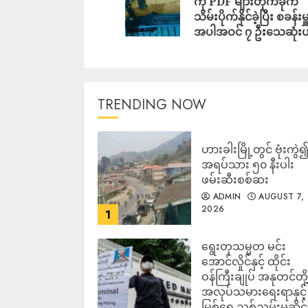
ကို PDF များတိုက်ခိုက်
သိမ်းပိုက်နိုင်ခဲ့ပြီး စခန်းမှ
အပါအဝင် ၇ ဦးသေဆုံးဟ
TRENDING NOW
ဟားခါးမြို့တွင် ဗုံးကွဲ
အရပ်သား ၅၀ နီးပါး
ဖမ်းဆီးစစ်ဆး
ADMIN
AUGUST 7,
2026
1
ရွေးတုသမ္မတ မင်း
အောင်လှိုင်နှင့် ထိုင်း
ဝန်ကြီးချုပ် အနုတင်တို့
အလုပ်သမားရေးရာနှင့်
မြစ်ရေ ညစ်ညမ်းမှုဆိုင