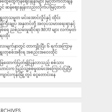
ထွေထွေကုန်ဈေးနှုန်းများ မြင့်တက်လာချိန်
ွင် ဆန်ဈေးနှုန်းလည်းလိုက်ပါမြင့်တက်
ွေးတုသမ္မတ မင်းအောင်လှိုင်နှင့် ထိုင်း
န်ကြီးချုပ် အနုတင်တို့ အလုပ်သမားရေးရာနှင့်
ြစ်ရေ ညစ်ညမ်းမှုဆိုင်ရာ MOU များ လက်မှတ်
ေးထိုး
ေးမျက်နှာတွင် တာကျိုးပြီး ၆ ရက်အကြာမှ
ွေးတုစစ်အစိုးရ အစည်းအဝေးထိုင်
ြေထောက်ပြတ်၍ပြန်လာသည့် စစ်သား
ောင်းက ပြည်သူ့စစ်မှုထမ်းအကြောင်းပြပြီး
ျောင်းကုန်းမြို့တွင် ငွေတောင်းနေ
ARCHIVES