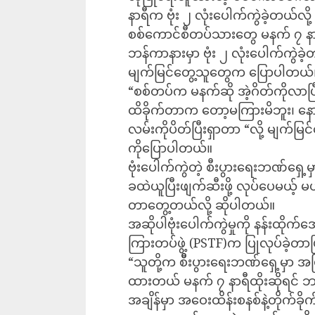
နာရီက ဗုံး ၂ လုံးပေါက်ကွဲခဲ့တယ
စစ်ကောင်စီတပ်သားတွေ မနက် ၇ နာရီ
ဘန်ကာနားမှာ ဗုံး ၂ လုံးပေါက်ကွဲခဲ့တ
မျက်မြင်တွေ့သူတွေက ပြောပါတယ်
“စစ်တပ်က မနက်ဆို အဲ့ဂိတ်ကိုလာ
ထိခိုက်တာက တော့မကြားမိဘူး၊ နေ
လမ်းကိုပိတ်ပြီးရှာတာ “လို့ မျက်မြ
ကိုပြောပါတယ်။
ဗုံးပေါက်ကွဲတဲ့ စီးပွားရေးဘဏ်ရှေ့မ
ခထဲယူပြီးဖျက်ဆီးဖို့ လုပ်ပေမယ့် မ
တာတွေ့တယ်လို့ ဆိုပါတယ်။
အဆိုပါဗုံးပေါက်ကွဲမှုကို နန်းထိုက်
ကြားတပ်ဖွဲ့ (PSTF)က ပြုလုပ်ခဲ့
“သူတို့က စိီးပွားရေးဘဏ်ရှေ့မှာ 
ထားတယ် မနက် ၇ နာရီထိုးဆိုရင် 
အချိန်မှာ အဝေးထိန်းစနစ်နဲ့တိုက်ခ