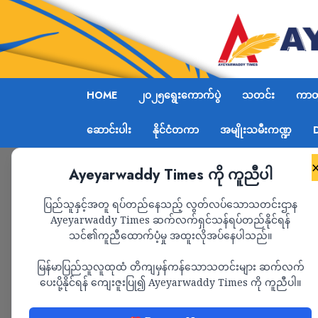
HOME
၂၀၂၅ရွေးကောက်ပွဲ
သတင်း
ကာတွ
ဆောင်းပါး
နိုင်ငံတကာ
အမျိုးသမီးကဏ္ဍ
Ayeyarwaddy Times ကို ကူညီပါ
Home
ပုသိမ်မြို့ မြန်မာ့စီးပွားရေးဘဏ်ရှေ့စစ်ကောင်
ပြည်သူနှင့်အတူ ရပ်တည်နေသည့် လွတ်လပ်သောသတင်းဌာန
Ayeyarwaddy Times ဆက်လက်ရှင်သန်ရပ်တည်နိုင်ရန်
သင်၏ကူညီထောက်ပံ့မှု အထူးလိုအပ်နေပါသည်။
သတင်း
မြန်မာပြည်သူလူထုထံ တိကျမှန်ကန်သောသတင်းများ ဆက်လက်
ပုသိမ်မြို့ မြန်မာ့စ
ပေးပို့နိုင်ရန် ကျေးဇူးပြု၍ Ayeyarwaddy Times ကို ကူညီပါ။
ဘန်ကာမှာ ဗုံး ၂ လုံး