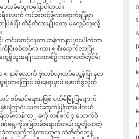
်လို့ ဒေသခံတွေကပြောပါတယ်။
O
လောက် ကင်းစောင့်ဖို့လာရောက်ချိန်မှာ
S
ာဖြစ်ပြီး ထိခိုက်တာမျိုးတော့ မတွေ့မိဘူးလို့
။
A
ပြီး ကင်းစောင့်နေတာ ဘန်ကာနားမှာပေါက်တာ
J
ာက်ပြီးစစ်တပ်က ကား ၅ စီးရောက်လာပြီး
င်တွေ့ရှိသူအမျိုးသားတစ်ဦးကဧရာ၀တီတိုင်မ်း
J
M
ှာ ၈ နာရီလောက် ဗုံးတစ်လုံးထပ်တွေ့ခဲ့ပြီး နတ
ယူရဲတာကြောင့် အဲ့နေရာမှာပဲ ဖောက်ခွဲလိုက်
A
M
အောင် စစ်ဆင်ရေးအဖြစ် ပုသိမ်မြို့ပြပျောက်
တာဖြစ်ကြောင်း သတင်းထုတ်ပြန်ထားပါတယ်
F
အမြဲတမ်းဘန်ကာ၂ ခုကို တစ်ဖက် ၃ ယောက်စီ
ဘဏ်ရှေ့ကိုအမြဲတမ်းရောက်တယ် သူတို့လာတဲ့
J
ိုက်ခဲ့တာသူတို့ဘန်ကာတွေက သဲအိတ်တွေနဲ့
D