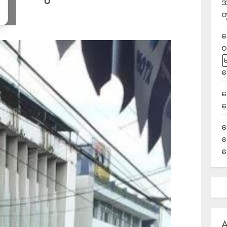
အ
တ
ရ
ဝ
မ
ရ
လ
ရ
ခ
ဟ
က