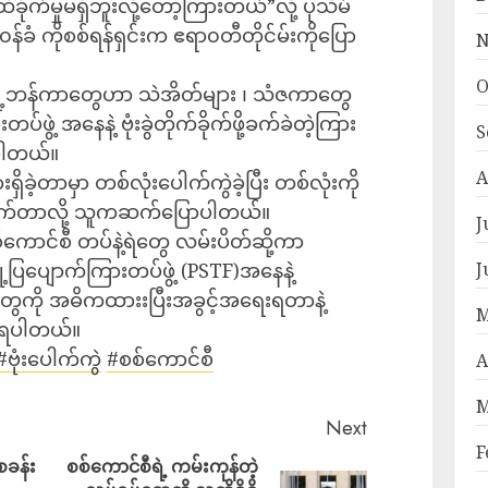
ုက်မှုမရှိဘူးလို့တော့ကြားတယ်”လို့ ပုသိမ်
န်ခံ ကိုစစ်ရန်ရှင်းက ဧရာ၀တီတိုင်မ်းကိုပြော
N
O
ီရဲ့ဘန်ကာတွေဟာ သဲအိတ်များ ၊ သံဇကာတွေ
ဲ့ အနေနဲ့ ဗုံးခွဲတိုက်ခိုက်ဖို့ခက်ခဲတဲ့ကြား
S
ုပါတယ်။
A
းရှိခဲ့တာမှာ တစ်လုံးပေါက်ကွဲခဲ့ပြီး တစ်လုံးကို
ိုက်တာလို့ သူကဆက်ပြောပါတယ်။
J
်ကောင်စီ တပ်နဲ့ရဲတွေ လမ်းပိတ်ဆို့ကာ
J
ြို့ပြပျောက်ကြားတပ်ဖွဲ့ (PSTF)အနေနဲ့
်တွေကို အဓိကထားးပြီးအခွင့်အရေးရတာနဲ့
M
သိရပါတယ်။
#ဗုံးပေါက်ကွဲ
#စစ်ကောင်စီ
A
M
Next
F
စခန်း
စစ်ကောင်စီရဲ့ ကမ်းကုန်တဲ့