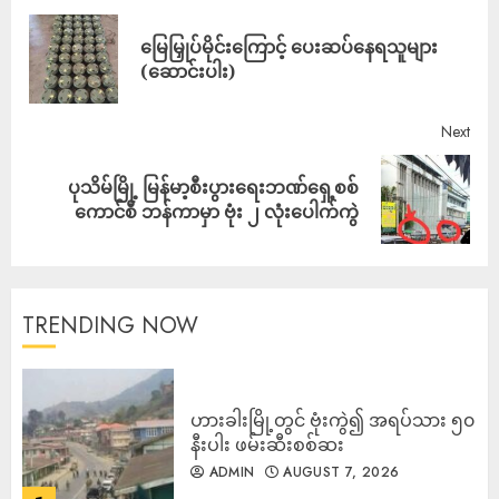
မြေမြှုပ်မိုင်းကြောင့် ပေးဆပ်နေရသူများ
(ဆောင်းပါး)
Next
ပုသိမ်မြို့ မြန်မာ့စီးပွားရေးဘဏ်ရှေ့စစ်
ကောင်စီ ဘန်ကာမှာ ဗုံး ၂ လုံးပေါက်ကွဲ
TRENDING NOW
ဟားခါးမြို့တွင် ဗုံးကွဲ၍ အရပ်သား ၅၀
နီးပါး ဖမ်းဆီးစစ်ဆး
ADMIN
AUGUST 7, 2026