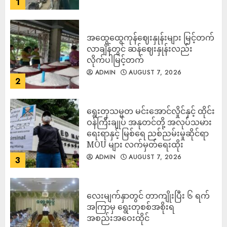
1
အထွေထွေကုန်ဈေးနှုန်းများ မြင့်တက်
လာချိန်တွင် ဆန်ဈေးနှုန်းလည်း
လိုက်ပါမြင့်တက်
ADMIN
AUGUST 7, 2026
2
ရွေးတုသမ္မတ မင်းအောင်လှိုင်နှင့် ထိုင်း
ဝန်ကြီးချုပ် အနုတင်တို့ အလုပ်သမား
ရေးရာနှင့် မြစ်ရေ ညစ်ညမ်းမှုဆိုင်ရာ
MOU များ လက်မှတ်ရေးထိုး
ADMIN
AUGUST 7, 2026
3
လေးမျက်နှာတွင် တာကျိုးပြီး ၆ ရက်
အကြာမှ ရွေးတုစစ်အစိုးရ
အစည်းအဝေးထိုင်