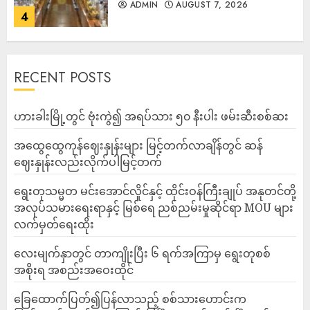
ADMIN
AUGUST 7, 2026
4
RECENT POSTS
ဟားခါးမြို့တွင် ဗုံးကွဲ၍ အရပ်သား ၅၀ နီးပါး ဖမ်းဆီးစစ်ဆး
အထွေထွေကုန်ဈေးနှုန်းများ မြင့်တက်လာချိန်တွင် ဆန်
ဈေးနှုန်းလည်းလိုက်ပါမြင့်တက်
ရွေးတုသမ္မတ မင်းအောင်လှိုင်နှင့် ထိုင်းဝန်ကြီးချုပ် အနုတင်တို့
အလုပ်သမားရေးရာနှင့် မြစ်ရေ ညစ်ညမ်းမှုဆိုင်ရာ MOU များ
လက်မှတ်ရေးထိုး
လေးမျက်နှာတွင် တာကျိုးပြီး ၆ ရက်အကြာမှ ရွေးတုစစ်
အစိုးရ အစည်းအဝေးထိုင်
ခြေထောက်ပြတ်၍ပြန်လာသည့် စစ်သားဟောင်းက