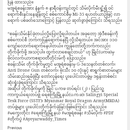
ပြန် ထားသည်။
မအူရဲစခန်းအား နံနက် ၈ နာရီဝန်းကျင်တွင် သိမ်းပိုက်မီးရှို့၍ ဝင်
ရောက်စီးနင်းနေချိန်တွင် စစ်ကောင်စီမှ Mi-35 ရဟတ်ယာဉ်ဖြင့် လာ
ရောက် ပစ်ခတ်သောကြောင့် ပြန်လည် ဆုတ်ခွာခဲ့ကြောင်း သိရသည်။
“စခန်းသိမ်းနိုင်ခဲ့တယ်လို့ပြောလို့ရပါတယ်။ အခုတော့ အဲ့ဒီစခန်းကို
စစ်ကောင်စီ ဘက်ကပြန်ရောက်နေပြီ လို့သိရတယ်။ အင်အား ၁၁၀
ကျော်လောက်ရောက်နေပါတယ်။ ကျွန်တော်တို့ဘက်ကလည်း
တိုက်ခိုက်ဖို့ အသင့်ပါ။ ထွက်လာစေချင်တယ်” ဟု မြိုင်(ပကဖ)မှ
ဗိုလ်လက်ယာကဧရာဝတီတိုင်းမ်ကို ပြောသည်။
စခန်းသိမ်း တိုက်ခိုက်မှုတွင် မအူရဲစခန်းမှ G-3သေနတ်တစ်လက်၊
Anti Drone Gun တစ်လက်၊ ဗုံးသီး ၁၀ လုံးနှင့် စာရွက်စာတမ်းများ
သိမ်းဆည်းရမိခဲ့ပြီး တော်လှန်ရေး ပူးပေါင်းတပ်ဖွဲ့မှ ဒရုန်းတစ်စင်း
ဆုံးရှုံးခဲ့ရကြောင်း သိရသည်။
အဆိုပါ တိုက်ခိုက်မှုကို မြိုင် ပ.ကဖ တပ်ရင်း (၂) ၊ ပြည်သူ့
ကာကွယ်ရေးတပ်ဖွဲ့-ရေစကြိုမြို့နယ်(ပ.က.ဖ)၊ Salingyi Special
Tesk Force (SSTF)၊ Myanmar Royal Dragon Army(MRDA)
တပ်ဖွဲ့များ ပူးပေါင်းတိုက်ခိုက်ခဲ့ခြင်းဖြစ်ကြောင်း သိရသည်။
#မကွေးတိုင်း #ရေစကြိုမြို့နယ် #မအူရဲစခန်း #သိမ်းပိုက် #PDF
#တိုက်ပွဲ #Ayeyarwaddy_Times
Previous