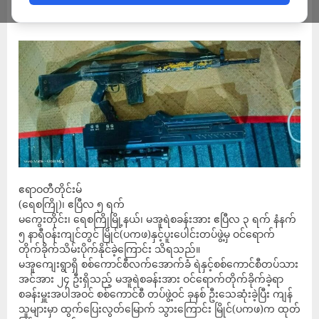
ADMIN
APRIL 6, 2023
ဧရာဝတီတိုင်းမ်
(ရေစကြို)၊ ဧပြီလ ၅ ရက်
မကွေးတိုင်း၊ ရေစကြိုမြို့နယ်၊ မအူရဲစခန်းအား ဧပြီလ ၃ ရက် နံနက်
၅ နာရီဝန်းကျင်တွင် မြိုင်(ပကဖ)နှင့်ပူးပေါင်းတပ်ဖွဲ့မှ ဝင်ရောက်
တိုက်ခိုက်သိမ်းပိုက်နိုင်ခဲ့ကြောင်း သိရသည်။
မအူကျေးရွာရှိ စစ်ကောင်စီလက်အောက်ခံ ရဲနှင့်စစ်ကောင်စီတပ်သား
အင်အား ၂၄ ဦးရှိသည့် မအူရဲစခန်းအား ဝင်ရောက်တိုက်ခိုက်ခဲ့ရာ
စခန်းမှူးအပါအဝင် စစ်ကောင်စီ တပ်ဖွဲ့ဝင် ခုနစ် ဦးသေဆုံးခဲ့ပြီး ကျန်
သူများမှာ ထွက်ပြေးလွတ်မြောက် သွားကြောင်း မြိုင်(ပကဖ)က ထုတ်