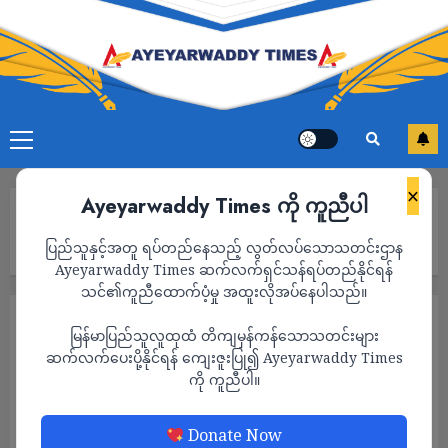
×
Ayeyarwaddy Times ကို ကူညီပါ
Home
ရေစကြိုမြို့နယ်ရှိ မအူရဲစခန်းကို PDF များတိုက်ခိုက်သိမ်းပိုက်နိုင်ခဲ့ပြီး
ပြည်သူနှင့်အတူ ရပ်တည်နေသည့် လွတ်လပ်သောသတင်းဌာန
စခန်းမှူး အပါအဝင် ၇ ဦးသေဆုံးဟုဆို
Ayeyarwaddy Times ဆက်လက်ရှင်သန်ရပ်တည်နိုင်ရန်
သင်၏ကူညီထောက်ပံ့မှု အထူးလိုအပ်နေပါသည်။
သတင်း
မြန်မာပြည်သူလူထုထံ တိကျမှန်ကန်သောသတင်းများ
ရေစကြိုမြို့နယ်ရှိ မအူရဲစခန်းကို PDF များ
ဆက်လက်ပေးပို့နိုင်ရန် ကျေးဇူးပြု၍ Ayeyarwaddy Times
ကို ကူညီပါ။
တိုက်ခိုက်သိမ်းပိုက်နိုင်ခဲ့ပြီး စခန်းမှူး အပါအဝင်
၇ ဦးသေဆုံးဟုဆို
Donate Now