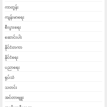
ကာတွန်း
ကျန်းမာရေး
စီးပွားရေး
ဆောင်းပါး
နိုင်ငံတကာ
နိုင်ငံရေး
ပညာရေး
ရုပ်သံ
သတင်း
အင်တာဗျူး