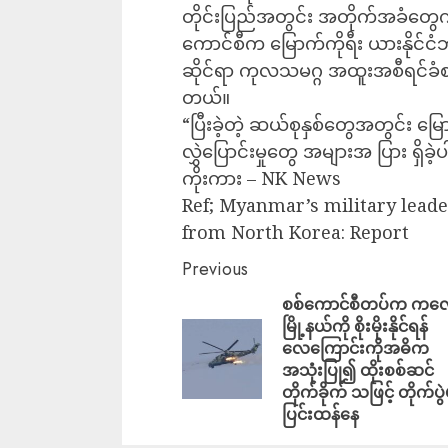
တိုင်းပြည်အတွင်း အတိုက်အခံတွေကို
ကောင်စီက မြောက်ကိုရီး ယားနိုင်ငံဘက
ဆိုင်ရာ ကုလသမဂ္ဂ အထူးအစီရင်ခ
တယ်။
“ပြီးခဲ့တဲ့ ဆယ်စုနှစ်တွေအတွင်း မြ
လွှဲပြောင်းမှုတွေ အများအ ပြား ရှိ
ကိုးကား – NK News
Ref; Myanmar’s military lea
from North Korea: Report
Previous
စစ်ကောင်စီတပ်က ကလ
မြို့နယ်ကို စိုးမိုးနိုင်ရန်
လေကြောင်းကိုအဓိက
အသုံးပြု၍ ထိုးစစ်ဆင်
တိုက်ခိုက် သဖြင့် တိုက်ပွဲ
ပြင်းထန်နေ