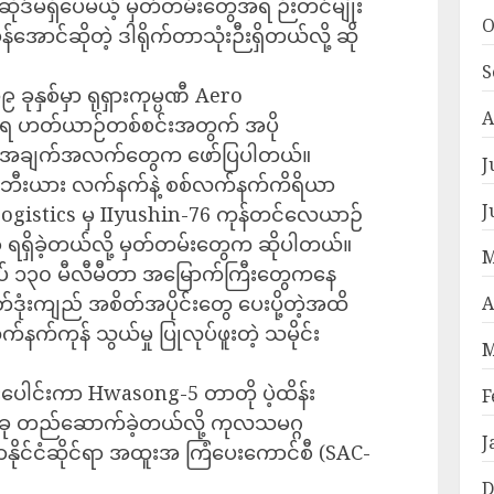
ိုဒ်မရှိပေမယ့် မှတ်တမ်းတွေအရ ဉီးတင်မျိုး
O
မွန်အောင်ဆိုတဲ့ ဒါရိုက်တာသုံးဉီးရှိတယ်လို့ ဆို
S
ုနှစ်မှာ ရုရှားကုမ္ပဏီ Aero
A
 ရ ဟတ်ယာဉ်တစ်စင်းအတွက် အပို
လု့ အချက်အလက်တွေက ဖော်ပြပါတယ်။
J
ဘီးယား လက်နက်နဲ့ စစ်လက်နက်ကိရိယာ
J
Logistics မှ IIyushin-76 ကုန်တင်လေယာဉ်
ခု ရရှိခဲ့တယ်လို့ မှတ်တမ်းတွေက ဆိုပါတယ်။
M
လုပ် ၁၃၀ မီလီမီတာ အမြောက်ကြီးတွေကနေ
ုံးကျည် အစိတ်အပိုင်းတွေ ပေးပို့တဲ့အထိ
A
က်နက်ကုန် သွယ်မှု ပြုလုပ်ဖူးတဲ့ သမိုင်း
M
ူးပေါင်းကာ Hwasong-5 တာတို ပဲ့ထိန်း
F
တစ်ခု တည်ဆောက်ခဲ့တယ်လို့ ကုလသမဂ္ဂ
J
မာနိုင်ငံဆိုင်ရာ အထူးအ ကြံပေးကောင်စီ (SAC-
D