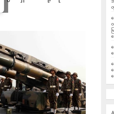
အ
တ
ရ
ဝ
မ
ရ
လ
ရ
ခ
ဟ
က