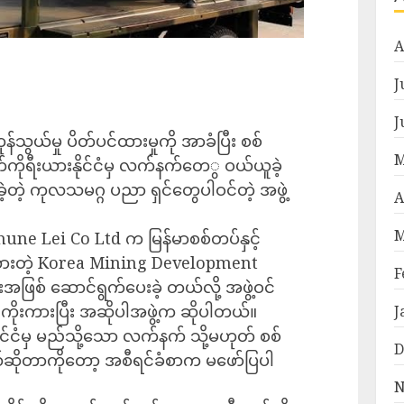
A
J
J
န်သွယ်မှု ပိတ်ပင်ထားမှုကို အာခံပြီး စစ်
M
ိုရီးယားနိုင်ငံမှ လက်နက်တေွ ဝယ်ယူခဲ့
ဲ့တဲ့ ကုလသမဂ္ဂ ပညာ ရှင်တွေပါဝင်တဲ့ အဖွဲ့
A
M
Shune Lei Co Ltd က မြန်မာစစ်တပ်နှင့်
တဲ့ Korea Mining Development
F
ဖြစ် ဆောင်ရွက်ပေးခဲ့ တယ်လို့ အဖွဲ့ဝင်
ကိုးကားပြီး အဆိုပါအဖွဲ့က ဆိုပါတယ်။
J
င်ငံမှ မည်သို့သော လက်နက် သို့မဟုတ် စစ်
D
ိုတာကိုတော့ အစီရင်ခံစာက မဖော်ပြပါ
N