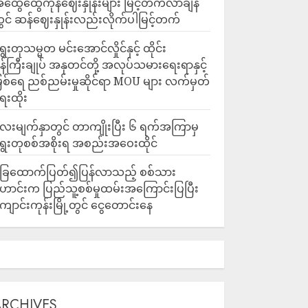
ထွေထွေကုန်ဈေးနှုန်းများ မြင့်တက်လာချိန်
ွင် ဆန်ဈေးနှုန်းလည်းလိုက်ပါမြင့်တက်
ွေးတုသမ္မတ မင်းအောင်လှိုင်နှင့် ထိုင်း
န်ကြီးချုပ် အနုတင်တို့ အလုပ်သမားရေးရာနှင့်
ြစ်ရေ ညစ်ညမ်းမှုဆိုင်ရာ MOU များ လက်မှတ်
ေးထိုး
ေးမျက်နှာတွင် တာကျိုးပြီး ၆ ရက်အကြာမှ
ွေးတုစစ်အစိုးရ အစည်းအဝေးထိုင်
ြေထောက်ပြတ်၍ပြန်လာသည့် စစ်သား
ောင်းက ပြည်သူ့စစ်မှုထမ်းအကြောင်းပြပြီး
ျောင်းကုန်းမြို့တွင် ငွေတောင်းနေ
ARCHIVES