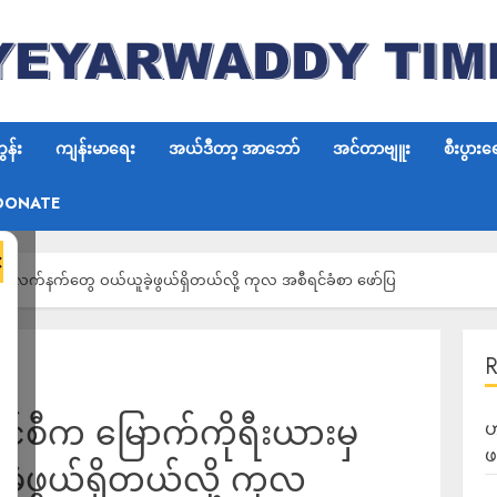
န်း
ကျန်းမာရေး
အယ်ဒီတာ့ အာဘော်
အင်တာဗျူး
စီးပွားရ
DONATE
×
 လက်နက်တွေ ဝယ်ယူခဲ့ဖွယ်ရှိတယ်လို့ ကုလ အစီရင်ခံစာ ဖော်ပြ
စီက မြောက်ကိုရီးယားမှ
ဟ
ဖ
့ဖွယ်ရှိတယ်လို့ ကုလ