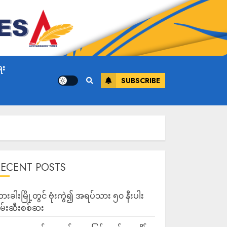
ေး
SUBSCRIBE
RECENT POSTS
ားခါးမြို့တွင် ဗုံးကွဲ၍ အရပ်သား ၅၀ နီးပါး
မ်းဆီးစစ်ဆး