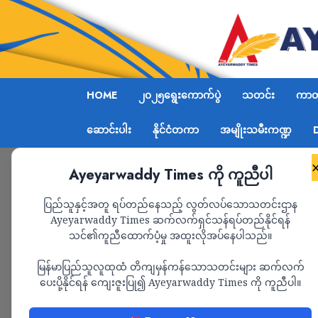
HOME
၂၀၂၅ရွေးကောက်ပွဲ
သတင်း
ကာတွ
ဆောင်းပါး
နိုင်ငံတကာ
အမျိုးသမီးကဏ္ဍ
Ayeyarwaddy Times ကို ကူညီပါ
Home
အာဏာသိမ်းစစ်ကောင်စီက မြောက်ကိုရီးယားမှ
ပြည်သူနှင့်အတူ ရပ်တည်နေသည့် လွတ်လပ်သောသတင်းဌာန
Ayeyarwaddy Times ဆက်လက်ရှင်သန်ရပ်တည်နိုင်ရန်
သင်၏ကူညီထောက်ပံ့မှု အထူးလိုအပ်နေပါသည်။
သတင်း
မြန်မာပြည်သူလူထုထံ တိကျမှန်ကန်သောသတင်းများ ဆက်လက်
အာဏာသိမ်းစစ်ကောင်
ပေးပို့နိုင်ရန် ကျေးဇူးပြု၍ Ayeyarwaddy Times ကို ကူညီပါ။
လက်နက်တွေ ဝယ်ယူခဲ