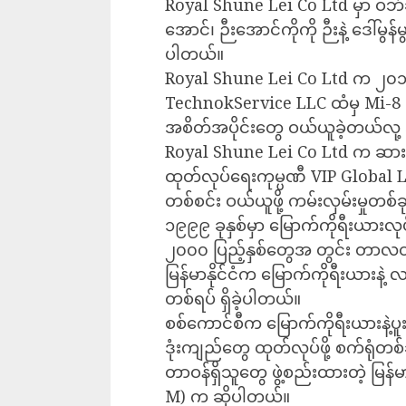
Royal Shune Lei Co Ltd မှာ ဝဘ်ဆ
အောင်၊ ဉီးအောင်ကိုကို ဉီးနဲ့ ဒေါ်မွန်
ပါတယ်။
Royal Shune Lei Co Ltd က ၂၀၁၉ ခ
TechnokService LLC ထံမှ Mi-8
အစိတ်အပိုင်းတွေ ဝယ်ယူခဲ့တယ်
Royal Shune Lei Co Ltd က ဆား
ထုတ်လုပ်ရေးကုမ္ပဏီ VIP Global 
တစ်စင်း ဝယ်ယူဖို့ ကမ်းလှမ်းမှုတစ်
၁၉၉၉ ခုနှစ်မှာ မြောက်ကိုရီးယား
၂၀၀၀ ပြည့်နှစ်တွေအ တွင်း တာလတ်ဒ
မြန်မာနိုင်ငံက မြောက်ကိုရီးယားနဲ့ လ
တစ်ရပ် ရှိခဲ့ပါတယ်။
စစ်ကောင်စီက မြောက်ကိုရီးယားနဲ့ပ
ဒုံးကျည်တွေ ထုတ်လုပ်ဖို့ စက်ရုံ
တာဝန်ရှိသူတွေ ဖွဲ့စည်းထားတဲ့ မြန်
M) က ဆိုပါတယ်။