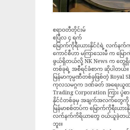
ဧရာဝတီတိုင်းမ်
ဧပြီလ ၄ ရက်
မြောက်ကိုရီးယားနိုင်ငံရဲ့ လက်နက်ကု
ကောင်စီဟာ မကြာသေးမီ က မြောက်က
ဖွယ်ရှိတယ်လို့ NK News က တွေ့ရှိခ
တစ်ခုရဲ့ အစီရင်ခံစာက ဆိုပါတယ်။
မြန်မာကုမ္ပဏီတစ်ခုဖြစ်တဲ့ Royal 
ကုလသမဂ္ဂက ဒဏ်ခတ် အရေးယူထား
Trading Corporation ကြား ပွဲစားအ
နိုင်ငံတစ်ခုမှ အချက်အလက်တွေကို 
မြန်မာစစ်တပ်က မြောက်ကိုရီးယားနို
လက်နက်ကိရိယာတွေ ဝယ်ယူခဲ့တယ်ဆ
ဘူး။