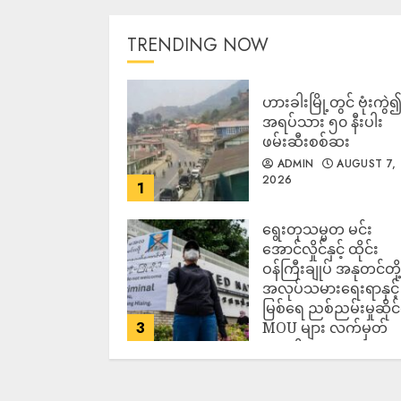
TRENDING NOW
ဟားခါးမြို့တွင် ဗုံးကွဲ
အရပ်သား ၅၀ နီးပါး
ဖမ်းဆီးစစ်ဆး
ADMIN
AUGUST 7,
2026
1
ရွေးတုသမ္မတ မင်း
အောင်လှိုင်နှင့် ထိုင်း
ဝန်ကြီးချုပ် အနုတင်တို့
အလုပ်သမားရေးရာနှင့်
မြစ်ရေ ညစ်ညမ်းမှုဆိုင
3
MOU များ လက်မှတ်
ရေးထိုး
ADMIN
AUGUST 7,
2026