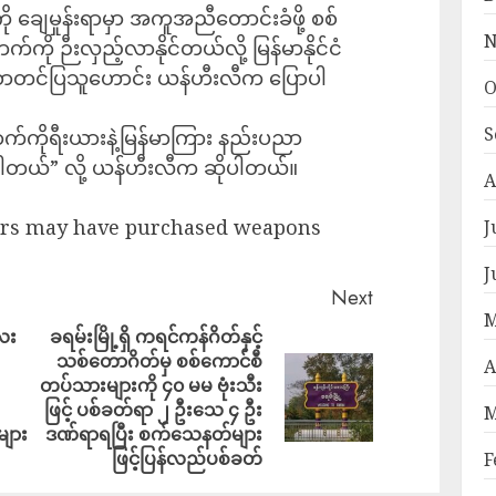
 ချေမှုန်းရာမှာ အကူအညီတောင်းခံဖို့ စစ်
N
်ကို ဉီးလှည့်လာနိုင်တယ်လို့ မြန်မာနိုင်ငံ
ံစာတင်ပြသူဟောင်း ယန်ဟီးလီက ပြောပါ
O
S
ောက်ကိုရီးယားနဲ့မြန်မာကြား နည်းပညာ
ခဲ့ပါတယ်” လို့ ယန်ဟီးလီက ဆိုပါတယ်။
A
ders may have purchased weapons
J
J
Next
M
ေး
ခရမ်းမြို့ရှိ ကရင်ကန်ဂိတ်နှင့်
သစ်တောဂိတ်မှ စစ်ကောင်စီ
A
တပ်သားများကို ၄၀ မမ ဗုံးသီး
ဖြင့် ပစ်ခတ်ရာ ၂ ဦးသေ ၄ ဦး
M
များ
ဒဏ်ရာရပြီး စက်သေနတ်များ
ဖြင့်ပြန်လည်ပစ်ခတ်
F