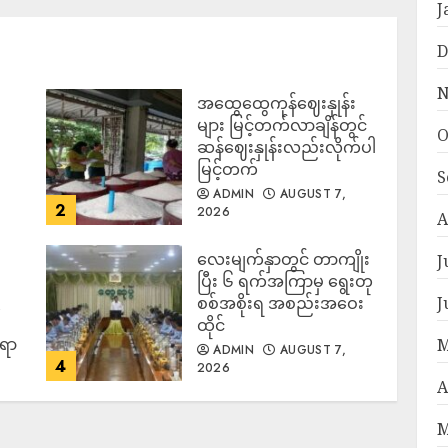
J
D
N
အထွေထွေကုန်ဈေးနှုန်း
၍
များ မြင့်တက်လာချိန်တွင်
O
ဆန်ဈေးနှုန်းလည်းလိုက်ပါ
မြင့်တက်
S
ADMIN
AUGUST 7,
2
2026
A
လေးမျက်နှာတွင် တာကျိုး
J
ပြီး ၆ ရက်အကြာမှ ရွေးတု
J
စစ်အစိုးရ အစည်းအဝေး
ထိုင်
်ရာ
M
ADMIN
AUGUST 7,
4
2026
A
M