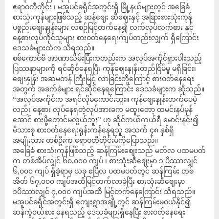
ဧရာဝတီတိုင်း ၊ မအူပင်ခရိုင်အတွင်းရှိ မြို့နယ်များတွင် အခြေခံ
စားသုံးကုန်များဖြစ်သည့် ဆန်ဈေး ဆီဈေးနှင့် အခြားစားသုံးကုန်
ပစ္စည်းဈေးနှုန်းများ လစဉ်မြင့်တက်နေ၍ လက်လုပ်လက်စား နှင့်
နေ့စားလုပ်ကိုင်သူများ စားဝတ်နေရေးကျပ်တည်းလျှက် ရှိကြောင်း
ဒေသခံများထံက သိရသည်။
စစ်ကောင်စီ အာဏာသိမ်းပြီးကတည်းက အလုပ်အကိုင်ရှားပါးသည့်
ပြဿနာများကို ရင်ဆိုင်နေရပြီး ကုန်ဈေးနှုန်းတည်ငြိမ်မှု မရှိခြင်း၊
စျေးနှုန်း အဆမတန် ကြီးမြင့် လာခြင်းတို့ကြောင့် စားဝတ်နေရေး
အတွက် အခက်ခဲများ ရင်ဆိုင်နေရကြောင်း ဒေသခံများက ဆိုသည်။
“အလုပ်အကိုင်က အရင်လိုမကောင်းဘူး။ ကုန်ဈေးနှုန်းတက်ပေမဲ့
လည်း နေ့စား လုပ်နေရတဲ့လုပ်အားခက မထူးတော့ ထမင်းနပ်မှန်
အောင် စားဖို့တောင်မလွယ်ဘူး” ဟု ဆိုင်ကယ်ကယ်ရီ မောင်းနင်း၍
မိသားစု စားဝတ်နေရေးရုန်းကန်နေရသူ အသက် ၄၈ နှစ်ရှိ
အမျိုးသား တစ်ဦးက ဧရာဝတီတိုင်းမ်ကိုပြောသည်။
အခြေခံ စားသုံးကုန်ဖြစ်သည့် ဆန်ကြမ်းစျေးသည် မတ်လ ပထမပတ်
က တစ်အိပ်လျှင် ၆၀,၀၀၀ ကျပ် ၊ စားသုံးဆီဈေးမှာ ၁ ပိဿာလျှင်
၆,၀၀၀ ကျပ် ရှိခဲ့ရာမှ ယခု ဧပြီလ ပထမပတ်တွင် ဆန်ကြမ်း တစ်
အိတ် ၆၇,၀၀၀ ကျပ်အထိမြင့်တက်လာခဲ့ပြီး စားသုံးဆီဈေးမှာ
၁ပိဿာလျှင် ၇,၀၀၀ ကျပ်အထိ မြင့်တက်နေကြောင်း သိရသည်။
မအူပင်ခရိုင်အတွင်းရှိ ကျေးရွာအချို့တွင် ဆန်ကြမ်းမဝယ်နိုင်၍
ဆန်ကွဲ၀ယ်စား နေရသည့် ဒေသခံများရှိနေပြီး စားဝတ်နေရေး