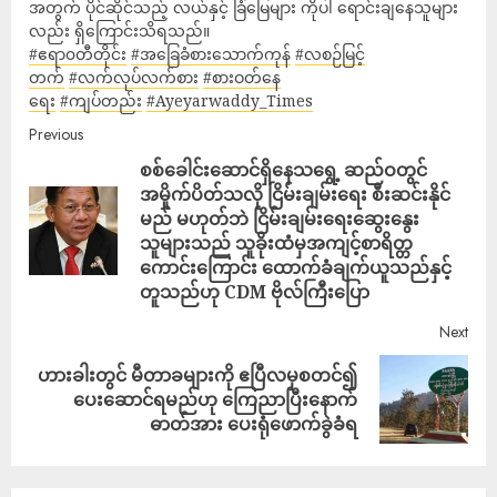
အတွက် ပိုင်ဆိုင်သည့် လယ်နှင့် ခြံမြေများ ကိုပါ ရောင်းချနေသူများ
လည်း ရှိကြောင်းသိရသည်။
#ဧရာ၀တီတိုင်း
#အခြေခံစားသောက်ကုန်
#လစဉ်မြင့်
တက်
#လက်လုပ်လက်စား
#စားဝတ်နေ
ရေး
#ကျပ်တည်း
#Ayeyarwaddy_Times
Previous
စစ်ခေါင်းဆောင်ရှိနေသရွေ့ ဆည်ဝတွင်
အမှိုက်ပိတ်သလို ငြိမ်းချမ်းရေး စီးဆင်းနိုင်
မည် မဟုတ်ဘဲ ငြိမ်းချမ်းရေးဆွေးနွေး
သူများသည် သူခိုးထံမှ‌အကျင့်စာရိတ္တ
ကောင်းကြောင်း ထောက်ခံချက်ယူသည်နှင့်
တူသည်ဟု CDM ဗိုလ်ကြီးပြော
Next
ဟားခါးတွင် မီတာခများကို ဧပြီလမှစတင်၍
ပေးဆောင်ရမည်ဟု ကြေညာပြီးနောက်
ဓာတ်အား ပေးရုံဖောက်ခွဲခံရ