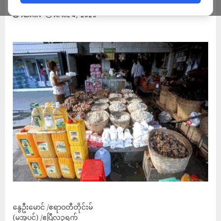
ADMIN
APRIL 4, 2023
နွေဦးမောင် /ဧရာဝတီတိုင်းမ်
(မအူပင်) /ဧပြီလ၃ရက်