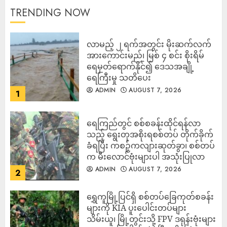
TRENDING NOW
လာမည့် ၂ ရက်အတွင်း မိုးဆက်လက်
အားကောင်းမည်၊ မြစ် ၄ စင်း စိုးရိမ်
ရေမှတ်ရောက်နိုင်၍ ဒေသအချို့
ရေကြီးမှု သတိပေး
ADMIN
AUGUST 7, 2026
1
ရေကြည်တွင် စစ်စခန်းထိုင်ရန်လာ
သည့် ရွေးတုအစိုးရစစ်တပ် တိုက်ခိုက်
ခံရပြီး ကစဉ့်ကလျားဆုတ်ခွာ၊ စစ်တပ်
က မီးလောင်ဗုံးများပါ အသုံးပြုလာ
ADMIN
AUGUST 7, 2026
2
‎ရွှေကူမြို့ပြင်ရှိ စစ်တပ်ခြေကုတ်စခန်း
များကို KIA ပူးပေါင်းတပ်များ
သိမ်းယူ၊ မြို့တွင်းသို့ FPV ဒရုန်းဗုံးများ