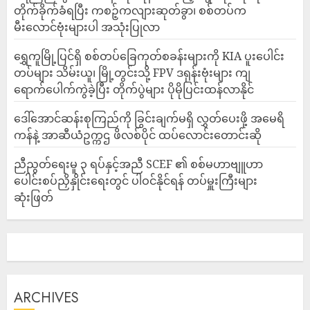
တိုက်ခိုက်ခံရပြီး ကစဉ့်ကလျားဆုတ်ခွာ၊ စစ်တပ်က
မီးလောင်ဗုံးများပါ အသုံးပြုလာ
‎ရွှေကူမြို့ပြင်ရှိ စစ်တပ်ခြေကုတ်စခန်းများကို KIA ပူးပေါင်း
တပ်များ သိမ်းယူ၊ မြို့တွင်းသို့ FPV ဒရုန်းဗုံးများ ကျ
ရောက်ပေါက်ကွဲခဲ့ပြီး တိုက်ပွဲများ ပိုမိုပြင်းထန်လာနိုင်
ဒေါ်အောင်ဆန်းစုကြည်ကို ခြွင်းချက်မရှိ လွှတ်ပေးဖို့ အမေရိ
ကန်နဲ့ အာဆီယံဥက္ကဌ ဖိလစ်ပိုင် ထပ်လောင်းတောင်းဆို
ညီညွတ်ရေးမူ ၃ ရပ်နှင့်အညီ SCEF ၏ စစ်မဟာဗျူဟာ
ပေါင်းစပ်ညှိနှိုင်းရေးတွင် ပါဝင်နိုင်ရန် တပ်မှူးကြီးများ
ဆုံးဖြတ်
ARCHIVES