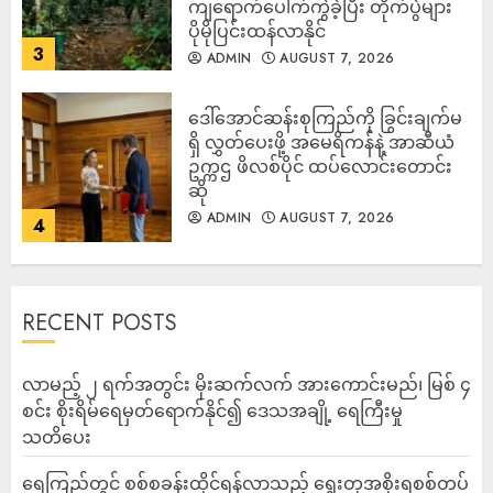
ကျရောက်ပေါက်ကွဲခဲ့ပြီး တိုက်ပွဲများ
ပိုမိုပြင်းထန်လာနိုင်
3
ADMIN
AUGUST 7, 2026
ဒေါ်အောင်ဆန်းစုကြည်ကို ခြွင်းချက်မ
ရှိ လွှတ်ပေးဖို့ အမေရိကန်နဲ့ အာဆီယံ
ဥက္ကဌ ဖိလစ်ပိုင် ထပ်လောင်းတောင်း
ဆို
ADMIN
AUGUST 7, 2026
4
RECENT POSTS
လာမည့် ၂ ရက်အတွင်း မိုးဆက်လက် အားကောင်းမည်၊ မြစ် ၄
စင်း စိုးရိမ်ရေမှတ်ရောက်နိုင်၍ ဒေသအချို့ ရေကြီးမှု
သတိပေး
ရေကြည်တွင် စစ်စခန်းထိုင်ရန်လာသည့် ရွေးတုအစိုးရစစ်တပ်