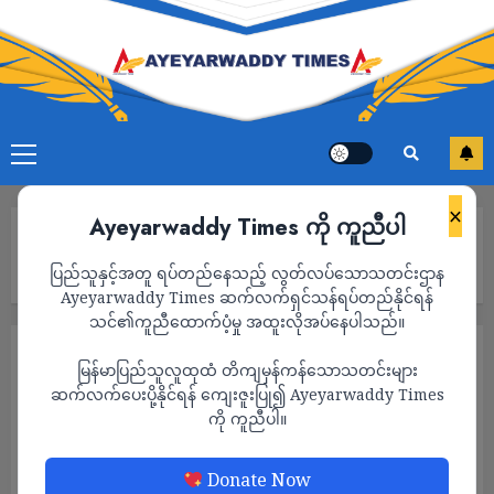
×
Ayeyarwaddy Times ကို ကူညီပါ
Home
ဧရာဝတီတိုင်းတွင် အခြေခံစားသုံးကုန်စျေးနှုန်းများ လစဉ်အလိုက် မြင့်
ပြည်သူနှင့်အတူ ရပ်တည်နေသည့် လွတ်လပ်သောသတင်းဌာန
တက်နေမှုကြောင့် လက်လုပ် လက်စားများ စားဝတ်နေရေးကျပ်တည်း
Ayeyarwaddy Times ဆက်လက်ရှင်သန်ရပ်တည်နိုင်ရန်
သင်၏ကူညီထောက်ပံ့မှု အထူးလိုအပ်နေပါသည်။
သတင်း
မြန်မာပြည်သူလူထုထံ တိကျမှန်ကန်သောသတင်းများ
ဧရာဝတီတိုင်းတွင် အခြေခံစားသုံးကုန်စျေးနှုန်း
ဆက်လက်ပေးပို့နိုင်ရန် ကျေးဇူးပြု၍ Ayeyarwaddy Times
ကို ကူညီပါ။
များ လစဉ်အလိုက် မြင့်တက်နေမှုကြောင့်
လက်လုပ် လက်စားများ စားဝတ်နေရေး
Donate Now
ကျပ်တည်း