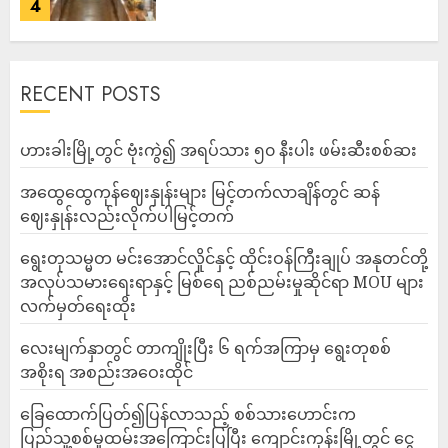
4
RECENT POSTS
ဟားခါးမြို့တွင် ဗုံးကွဲ၍ အရပ်သား ၅၀ နီးပါး ဖမ်းဆီးစစ်ဆး
အထွေထွေကုန်ဈေးနှုန်းများ မြင့်တက်လာချိန်တွင် ဆန်
ဈေးနှုန်းလည်းလိုက်ပါမြင့်တက်
ရွေးတုသမ္မတ မင်းအောင်လှိုင်နှင့် ထိုင်းဝန်ကြီးချုပ် အနုတင်တို့
အလုပ်သမားရေးရာနှင့် မြစ်ရေ ညစ်ညမ်းမှုဆိုင်ရာ MOU များ
လက်မှတ်ရေးထိုး
လေးမျက်နှာတွင် တာကျိုးပြီး ၆ ရက်အကြာမှ ရွေးတုစစ်
အစိုးရ အစည်းအဝေးထိုင်
ခြေထောက်ပြတ်၍ပြန်လာသည့် စစ်သားဟောင်းက
ပြည်သူ့စစ်မှုထမ်းအကြောင်းပြပြီး ကျောင်းကုန်းမြို့တွင် ငွေ