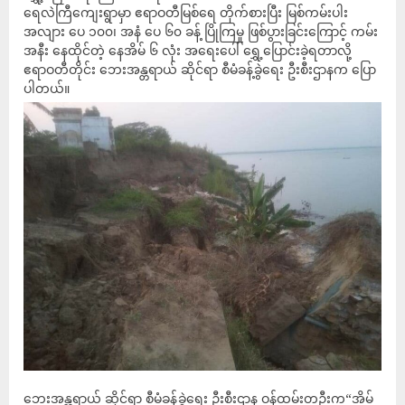
ရေလဲကြီကျေးရွာမှာ ဧရာဝတီမြစ်ရေ တိုက်စားပြီး မြစ်ကမ်းပါး
အလျား ပေ ၁၀၀၊ အနံ ပေ ၆၀ ခန့် ပြိုကြမှု ဖြစ်ပွားခြင်းကြောင့် ကမ်း
အနီး နေထိုင်တဲ့ နေအိမ် ၆ လုံး အရေးပေါ် ရွှေ့ပြောင်းခဲ့ရတာလို့
ဧရာဝတီတိုင်း ဘေးအန္တရာယ် ဆိုင်ရာ စီမံခန့်ခွဲရေး ဦးစီးဌာနက ပြော
ပါတယ်။
ဘေးအန္တရာယ် ဆိုင်ရာ စီမံခန့်ခွဲရေး ဦးစီးဌာန ဝန်ထမ်းတဦးက“အိမ်