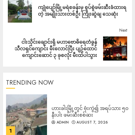
ကျုံပျော်မြို့မရဲစခန်းမှ စွပ်စွဲဖမ်းဆီးခံထားရ
တဲ့ အမျိုးသားတစ်ဦး ကြိုးဆွဲချ သေဆုံး
Next
ငါးသိုင်းချောင်းရှိ မဟာဗောဓိရေတံခွန်
သီလရှင်ကျောင်း မီးလောင်ပြီး ပျဥ်ထောင်
ကျောင်းဆောင် ၃ ခုစလုံး မီးထဲပါသွား
TRENDING NOW
ဟားခါးမြို့တွင် ဗုံးကွဲ၍ အရပ်သား ၅၀
နီးပါး ဖမ်းဆီးစစ်ဆး
ADMIN
AUGUST 7, 2026
1