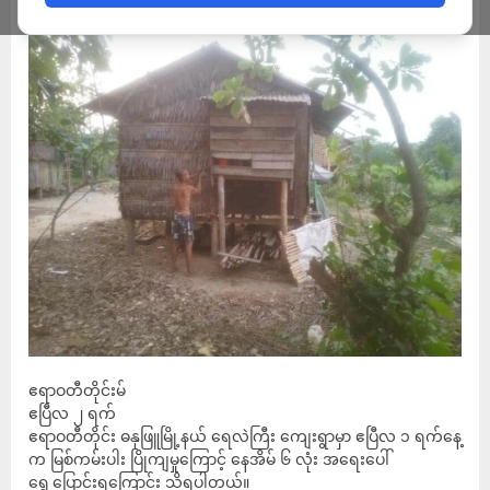
ဧရာဝတီတိုင်းမ်
ဧပြီလ ၂ ရက်
ဧရာဝတီတိုင်း ဓနုဖြူမြို့နယ် ရေလဲကြီး ကျေးရွာမှာ ဧပြီလ ၁ ရက်နေ့
က မြစ်ကမ်းပါး ပြိုကျမှုကြောင့် နေအိမ် ၆ လုံး အရေးပေါ်
ရွှေ့ပြောင်းရကြောင်း သိရပါတယ်။