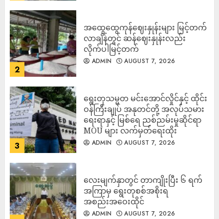
အထွေထွေကုန်ဈေးနှုန်းများ မြင့်တက်
လာချိန်တွင် ဆန်ဈေးနှုန်းလည်း
လိုက်ပါမြင့်တက်
ADMIN
AUGUST 7, 2026
2
ရွေးတုသမ္မတ မင်းအောင်လှိုင်နှင့် ထိုင်း
ဝန်ကြီးချုပ် အနုတင်တို့ အလုပ်သမား
ရေးရာနှင့် မြစ်ရေ ညစ်ညမ်းမှုဆိုင်ရာ
MOU များ လက်မှတ်ရေးထိုး
ADMIN
AUGUST 7, 2026
3
လေးမျက်နှာတွင် တာကျိုးပြီး ၆ ရက်
အကြာမှ ရွေးတုစစ်အစိုးရ
အစည်းအဝေးထိုင်
ADMIN
AUGUST 7, 2026