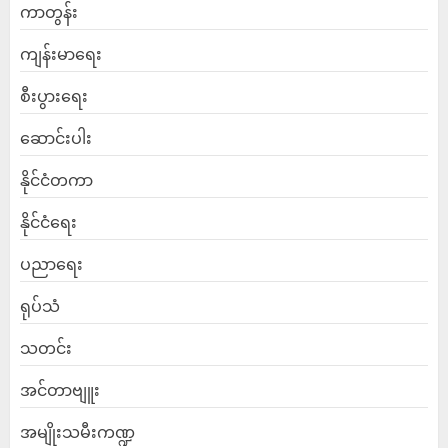
ကာတွန်း
ကျန်းမာရေး
စီးပွားရေး
ဆောင်းပါး
နိုင်ငံတကာ
နိုင်ငံရေး
ပညာရေး
ရုပ်သံ
သတင်း
အင်တာဗျူး
အမျိုးသမီးကဏ္ဍ