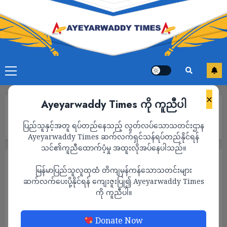
×
Ayeyarwaddy Times ကို ကူညီပါ
Home
ဓနုဖြူမှာ မြစ်ကမ်းပါး ပြိုကျလို့ နေအိမ် ၆ လုံး အရေးပေါ် ရွှေ့ပြောင်း
ပြည်သူနှင့်အတူ ရပ်တည်နေသည့် လွတ်လပ်သောသတင်းဌာန
ရ
Ayeyarwaddy Times ဆက်လက်ရှင်သန်ရပ်တည်နိုင်ရန်
သင်၏ကူညီထောက်ပံ့မှု အထူးလိုအပ်နေပါသည်။
သတင်း
မြန်မာပြည်သူလူထုထံ တိကျမှန်ကန်သောသတင်းများ
ဓနုဖြူမှာ မြစ်ကမ်းပါး ပြိုကျလို့ နေအိမ် ၆ လုံး
ဆက်လက်ပေးပို့နိုင်ရန် ကျေးဇူးပြု၍ Ayeyarwaddy Times
ကို ကူညီပါ။
အရေးပေါ် ရွှေ့ပြောင်းရ
ADMIN
APRIL 3, 2023
Donate Now