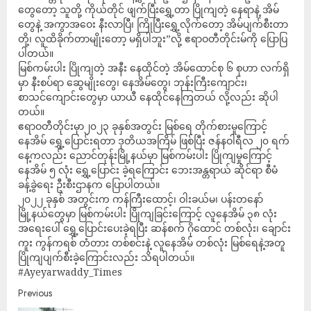
တွေတော့ သူတို့ ကိုယ်တိုင် ဖျက်ပြီးရွှေ့တာ ပြိုကျတဲ့ နေရာနဲ့ အိမ်
တွေနဲ့ အကွာအဝေး နီးလာပြီ၊ ကြိုပြီးရွှေ့လိုက်တော့ အိမ်ပျက်စီးတာ
တို့၊ လူထိခိုက်တာမျိုးတော့ မရှိပါဘူး”လို့ ဧရာဝတီတိုင်းမ်ကို ပြောပြ
ပါတယ်။
မြစ်ကမ်းပါး ပြိုကျတဲ့ အနီး နေထိုင်တဲ့ အိမ်ထောင်စု ၆ စုဟာ လက်ရှိ
မှာ နီးစပ်ရာ ဆွေမျိုးတွေ၊ နေအိမ်တွေ၊ ဘုန်းကြီးကျောင်း၊
စာသင်ကျောင်းတွေမှာ ယာယီ နေထိုင်နေကြတယ် လို့လည်း ဆိုပါ
တယ်။
ဧရာဝတီတိုင်းမှာ၂၀၂၃ ခုနှစ်အတွင်း မြစ်ရေ တိုက်စားမှုကြောင့်
နေအိမ် ရွှေ့ပြောင်းရတာ ဒုတိယအကြိမ် ဖြစ်ပြီး ဇန်နဝါရီလ ၂၀ ရက်
နေ့ကလည်း ညောင်တုန်းမြို့နယ်မှာ မြစ်ကမ်းပါး ပြိုကျမှုကြောင့်
နေအိမ် ၅ လုံး ရွှေ့ပြောင်း ခဲ့ရကြောင်း ဘေးအန္တရာယ် ဆိုင်ရာ စီမံ
ခန့်ခွဲရေး ဦးစီးဌာနက ပြောပါတယ်။
၂၀၂၂ ခုနှစ် အတွင်းက ကန်ကြီးထောင့်၊ ဝါးခယ်မ၊ ပန်းတနော်
မြို့နယ်တွေမှာ မြစ်ကမ်းပါး ပြိုကျခြင်းကြောင့် လူနေအိမ် ၃၈ လုံး
အရေးပေါ် ရွှေ့ပြောင်းပေးခဲ့ရပြီး ဆန်စက် ဂိုထောင် တစ်လုံး၊ ချောင်း
ကူး ကွန်ကရစ် တံတား တစ်စင်းနဲ့ လူနေအိမ် တစ်လုံး မြစ်ရေနဲ့အတူ
ပြိုကျပျက်စီးခဲ့ကြောင်းလည်း သိရပါတယ်။
#Ayeyarwaddy_Times
Previous