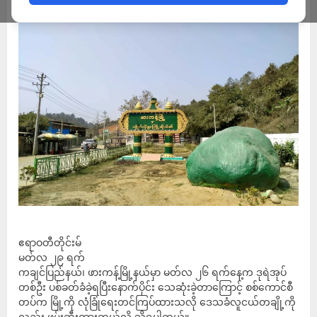
ဧရာဝတီတိုင်းမ်
မတ်လ ၂၉ ရက်
ကချင်ပြည်နယ်၊ ဖားကန့်မြို့နယ်မှာ မတ်လ ၂၆ ရက်နေ့က ဒုရဲအုပ်
တစ်ဦး ပစ်ခတ်ခံခဲ့ရပြီးနောက်ပိုင်း သေဆုံးခဲ့တာကြောင့် စစ်ကောင်စီ
တပ်က မြို့ကို လုံခြုံရေးတင်ကြပ်ထားသလို ဒေသခံလူငယ်တချို့ကို
လည်း ဖမ်းဆီးထားတယ်လို့ သိရပါတယ်။