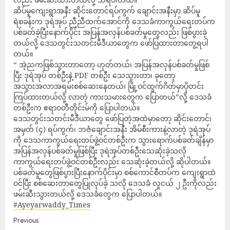
ဆိပ်မူကျေးရွာအနီး ဆိုင်းတောင်ရပ်ကွက် ချောင်းအနီးမှာ ဆိပ်မူ
ရဲစခန်းက ဒုရဲအုပ် ညီညီထက်အောင်ကို ဒေသခံကာကွယ်ရေးတပ်က
ပစ်ခတ်ခဲ့ပြီးနောက်ပိုင်း အပြန်အလှန်ပစ်ခတ်မှုတွေလည်း ဖြစ်ပွားခဲ့
တယ်လို့ ဒေသတွင်းသတင်းမီဒီယာတွေက ဖော်ပြထားတာတွေ့ရပါ
တယ်။
“ အဲ့ညကဖြစ်သွားတာတော့ ဟုတ်တယ်၊ အပြန်အလှန်ပစ်ခတ်မှုဖြစ်
ပြီး ဒုရဲအုပ် တစ်ဦးနဲ့ PDF တစ်ဦး သေသွားတာ၊ ခုတော့
အသွားအလာအရမ်းစစ်ဆေးနေတယ်၊ မြို့ဝင်ထွက်ဂိတ်မှာပိုတင်း
ကြပ်ထားတယ်လို့ လာတဲ့ ကားသမားတွေက ပြောတယ်”လို့ ဒေသခံ
တစ်ဦးက ဧရာဝတီတိုင်းမ်ကို ပြောပါတယ်။
ဒေသတွင်းသတင်းမီဒီယာတွေ ဖော်ပြတဲ့အထဲမှာတော့ ဆိုင်းတောင်၊
အမှတ် (၄) ရပ်ကွက်၊ ဘဇံချောင်းအနီး အိမ်စီးကားနဲ့လာတဲ့ ဒုရဲအုပ်
ကို ဒေသကာကွယ်ရေးတပ်ဖွဲ့ဝင်တစ်ဦးက သွားရောက်ပစ်ခတ်ချိန်မှာ
အပြန်အလှန်ပစ်ခတ်မှုဖြစ်ပြီး ဒုရဲအုပ်တစ်ဦးသေဆုံးခဲ့သလို
ကာကွယ်ရေးတပ်ဖွဲ့ဝင်တစ်ဦးလည်း သေဆုံးခဲ့တယ်လို့ ဆိုပါတယ်။
ပစ်ခတ်မှုတွေဖြစ်ပွားပြီးနောက်ပိုင်းမှာ စစ်ကောင်စီတပ်က ကျေးရွာထဲ
ဝင်ပြီး စစ်ဆေးတာတွေပြုလုပ်ခဲ့ သလို ဒေသခံ လူငယ် ၂ ဦးကိုလည်း
ဖမ်းဆီးသွားတယ်လို့ ဒေသခံတွေက ပြောပါတယ်။
#Ayeyarwaddy_Times
Previous