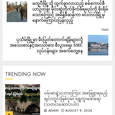
မတူပီမြို့သို့ ထွက်ခွာလာသည့် စစ်ကောင်စီ
ယာဥ်တန်း မိုင်းဆွဲတိုက်ခိုက်ခံရမည်ကို စိုးရိမ်
သောကြောင့် အမိန့်ဖီဆန်ကာ မင်းတပ်မြို့မှ
နောက်ကြောင်းပြန်လှည့်
Next
ပုသိမ်မြို့မှာ မီးပြတ်တောက်ချိန်များလို့
အသေးစားနှင့်အလတ်စား စီးပွားရေး SME
လုပ်ငန်းများ အခက်တွေ့နေ
TRENDING NOW
ဝမ်းစာနဲ့သဘာဝကြား အဖြေရှာရမည့်
ချင်းတွင်းမြစ်ဝှမ်း ရွှေတူးဖော်ရေး
(သတင်းဆောင်းပါး)
ADMIN
AUGUST 9, 2026