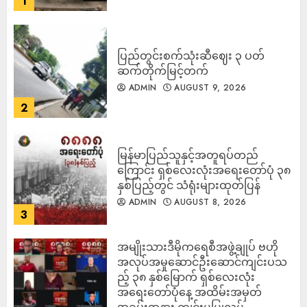
1
ပြည်တွင်းစက်သုံးဆီဈေး ၃ ပတ်
ဆက်တိုက်မြင့်တက်
ADMIN
AUGUST 9, 2026
2
မြန်မာပြည်သူနှင့်အတူရပ်တည်
ကြောင်း ရှစ်လေးလုံးအရေးတော်ပုံ ၃၈
နှစ်ပြည့်တွင် သံရုံးများထုတ်ပြန်
ADMIN
AUGUST 8, 2026
3
အမျိုးသားဒီမိုကရေစီအဖွဲ့ချုပ် ဗဟို
အလုပ်အမှုဆောင်ဦးဆောင်ကျင်းပသ
ည့် ၃၈ နှစ်မြောက် ရှစ်လေးလုံး
အရေးတော်ပုံနေ့ အထိမ်းအမှတ်