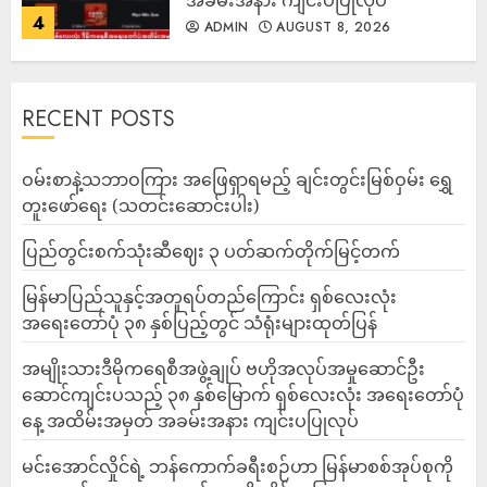
အခမ်းအနား ကျင်းပပြုလုပ်
4
ADMIN
AUGUST 8, 2026
RECENT POSTS
ဝမ်းစာနဲ့သဘာဝကြား အဖြေရှာရမည့် ချင်းတွင်းမြစ်ဝှမ်း ရွှေ
တူးဖော်ရေး (သတင်းဆောင်းပါး)
ပြည်တွင်းစက်သုံးဆီဈေး ၃ ပတ်ဆက်တိုက်မြင့်တက်
မြန်မာပြည်သူနှင့်အတူရပ်တည်ကြောင်း ရှစ်လေးလုံး
အရေးတော်ပုံ ၃၈ နှစ်ပြည့်တွင် သံရုံးများထုတ်ပြန်
အမျိုးသားဒီမိုကရေစီအဖွဲ့ချုပ် ဗဟိုအလုပ်အမှုဆောင်ဦး
ဆောင်ကျင်းပသည့် ၃၈ နှစ်မြောက် ရှစ်လေးလုံး အရေးတော်ပုံ
နေ့ အထိမ်းအမှတ် အခမ်းအနား ကျင်းပပြုလုပ်
မင်းအောင်လှိုင်ရဲ့ ဘန်ကောက်ခရီးစဉ်ဟာ မြန်မာစစ်အုပ်စုကို