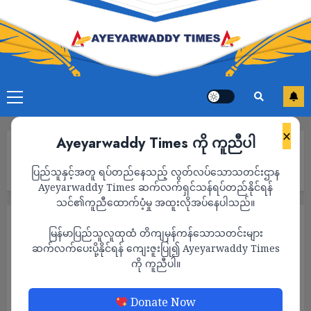
×
Ayeyarwaddy Times ကို ကူညီပါ
Home
ဖားကန့်မြို့တွင် ဒုရဲအုပ်တစ်ဦး ပစ်သတ်ခံရပြီးနောက်ပိုင်း ဒေသခံ
ပြည်သူနှင့်အတူ ရပ်တည်နေသည့် လွတ်လပ်သောသတင်းဌာန
လူငယ်တချို့ဖမ်းဆီးခံရ
Ayeyarwaddy Times ဆက်လက်ရှင်သန်ရပ်တည်နိုင်ရန်
သင်၏ကူညီထောက်ပံ့မှု အထူးလိုအပ်နေပါသည်။
သတင်း
မြန်မာပြည်သူလူထုထံ တိကျမှန်ကန်သောသတင်းများ
ဖားကန့်မြို့တွင် ဒုရဲအုပ်တစ်ဦး ပစ်သတ်ခံရပြီး
ဆက်လက်ပေးပို့နိုင်ရန် ကျေးဇူးပြု၍ Ayeyarwaddy Times
ကို ကူညီပါ။
နောက်ပိုင်း ဒေသခံလူငယ်တချို့ဖမ်းဆီးခံရ
ADMIN
MARCH 29, 2023
Donate Now