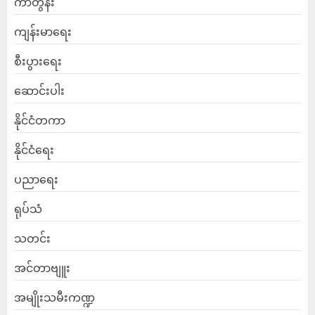
ကာတွန်း
ကျန်းမာရေး
စီးပွားရေး
ဆောင်းပါး
နိုင်ငံတကာ
နိုင်ငံရေး
ပညာရေး
ရုပ်သံ
သတင်း
အင်တာဗျူး
အမျိုးသမီးကဏ္ဍ