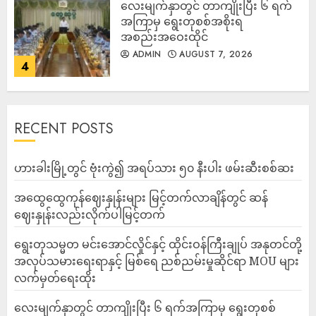
လေးမျက်နှာတွင် တာကျိုးပြီး ၆ ရက်
အကြာမှ ရွေးတုစစ်အစိုးရ
အစည်းအဝေးထိုင်
ADMIN
AUGUST 7, 2026
4
RECENT POSTS
ဟားခါးမြို့တွင် ဗုံးကွဲ၍ အရပ်သား ၅၀ နီးပါး ဖမ်းဆီးစစ်ဆး
အထွေထွေကုန်ဈေးနှုန်းများ မြင့်တက်လာချိန်တွင် ဆန်
ဈေးနှုန်းလည်းလိုက်ပါမြင့်တက်
ရွေးတုသမ္မတ မင်းအောင်လှိုင်နှင့် ထိုင်းဝန်ကြီးချုပ် အနုတင်တို့
အလုပ်သမားရေးရာနှင့် မြစ်ရေ ညစ်ညမ်းမှုဆိုင်ရာ MOU များ
လက်မှတ်ရေးထိုး
လေးမျက်နှာတွင် တာကျိုးပြီး ၆ ရက်အကြာမှ ရွေးတုစစ်