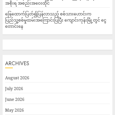
အစိုးရ အစည်းအဝေးထိုင်
ခြေထောက်ပြတ်၍ပြန်လာသည့် စစ်သားဟောင်းက
ပြည်သူ့စစ်မှုထမ်းအကြောင်းပြပြီး ကျောင်းကုန်းမြို့တွင် ငွေ
တောင်းနေ
ARCHIVES
August 2026
July 2026
June 2026
May 2026