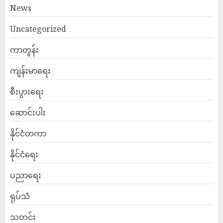
News
Uncategorized
ကာတွန်း
ကျန်းမာရေး
စီးပွားရေး
ဆောင်းပါး
နိုင်ငံတကာ
နိုင်ငံရေး
ပညာရေး
ရုပ်သံ
သတင်း