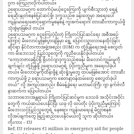
ဂ္ဂက ကြေညာလိုက်ပါတယ်။
ဉရောပသမဂ္ဂက ထောက်ပံ့မယ့်ငွေကြေးကို ပျက်စီးသွားတဲ့ ရေနဲ့
ရေဆိုးနှုတ်စနစ်ပြင်ဆင်ဖို့၊ ဒုက္ခသည်စ ခန်းတွေမှာ အရေးပေါ်
ကျန်းမာရေးစောင့်ရှောက်မှုစနစ်နဲ့ ကူးစက်ရောဂါ တားဆီးကာကွယ်ဖို့
သုံးစွဲမှာဖြစ်ပါ တယ်။
ဉရောပသမဂ္ဂက ငွေကြေးပံ့ပိုးတဲ့ ကြိုတင်ပြင်ဆင်ရေး အစီအစဉ်
ကြောင့် မီးလောင်မှုဖြစ်ပွားချိန်မှာ ရွှေ့ ပြောင်းသွားလာနေထိုင်ခြင်း
ဆိုင်ရာ နိုင်ငံတကာအဖွဲ့အစည်း (IOM) က တုံ့ပြန်ရေးအဖွဲ့ စေလွှတ်
ကာ မီးဘေးသင့် ပြည်သူတွေကို ကူညီပေးနိုင်ခဲ့ပါတယ်။
“ကော့ဘဇားခရိုင်ရှိ ရိုဟင်ဂျာဒုက္ခသည်စခန်း မီးလောင်ကျွမ်းမှုကို
ချက်ချင်း တုံ့ပြန်ဖို့ ဉရောပသမဂ္ဂရဲ့ ပံ့ပိုးကူညီမှုက အရေးပါခဲ့ပါ
တယ်။ မီးလောင်မှုကိုထိန်းဖို့နဲ့ ဆုံးရှုံးမှုတွေ ထပ်မဖြစ်အောင် တားဆီး
ကာကွယ်ဖို့ ဉ ရောပသမဂ္ဂက စေတနာ့ဝန်ထမ်းတွေ စေလွှတ်ခဲ့ပါ
တယ်” လို့ အကျပ်အတည်း စီမံခန့်ခွဲရေး မဟာမင်းကြီး ဂျာ နက်ဇ်လီ
နာဆက်က ပြောပါတယ်။
သဘာဝဘေးအန္တရာယ် ကြိုတင်ပြင်ဆင်မှုက ဒေသခံ အသိုင်းအဝိုင်း
တွေကို ကယ်ဆယ်ပေးနိုင်ပြီး ယခု လို ထပ်တိုး ပံ့ပိုးကူညီမှုကြောင့်
မီးဘေးသင့်ပြည်သူတွေရဲ့ နေစရာ၊ ကျန်းမာရေးနဲ့ မိလ္လာစနစ်
လိုအပ်ချက်တွေ ဖြည့်ဆည်းပေးနိုင်မယ်လို့ သူက ဆိုပါတယ်။
ကိုးကား – EU
Ref; EU releases €1 million in emergency aid for people