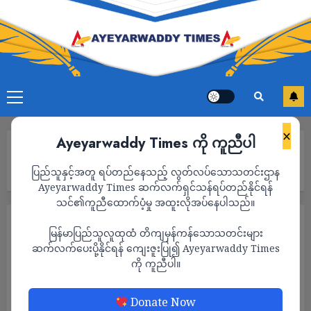
×
Ayeyarwaddy Times ကို ကူညီပါ
Home
ဉရောပသမဂ္ဂက ဘင်္ဂလားဒေ့ရှ်က မီးဘေးသင့် ရိုဟင်ဂျာဒုက္ခသည်တွေ
ပြည်သူနှင့်အတူ ရပ်တည်နေသည့် လွတ်လပ်သောသတင်းဌာန
အတွက် ယူရိုတစ်သန်း ထောက်ပံ့
Ayeyarwaddy Times ဆက်လက်ရှင်သန်ရပ်တည်နိုင်ရန်
သင်၏ကူညီထောက်ပံ့မှု အထူးလိုအပ်နေပါသည်။
နိုင်ငံတကာ
သတင်း
မြန်မာပြည်သူလူထုထံ တိကျမှန်ကန်သောသတင်းများ
ဉရောပသမဂ္ဂက ဘင်္ဂလားဒေ့ရှ်က မီးဘေးသင့်
ဆက်လက်ပေးပို့နိုင်ရန် ကျေးဇူးပြု၍ Ayeyarwaddy Times
ကို ကူညီပါ။
ရိုဟင်ဂျာဒုက္ခသည်တွေအတွက် ယူရိုတစ်သန်း
ထောက်ပံ့
Donate Now