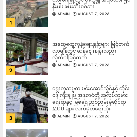
နီးပါး ဖမ်းဆီးစစ်ဆး
ADMIN
AUGUST 7, 2026
1
အထွေထွေကုန်ဈေးနှုန်းများ မြင့်တက်
လာချိန်တွင် ဆန်ဈေးနှုန်းလည်း
လိုက်ပါမြင့်တက်
ADMIN
AUGUST 7, 2026
2
ရွေးတုသမ္မတ မင်းအောင်လှိုင်နှင့် ထိုင်း
ဝန်ကြီးချုပ် အနုတင်တို့ အလုပ်သမား
ရေးရာနှင့် မြစ်ရေ ညစ်ညမ်းမှုဆိုင်ရာ
MOU များ လက်မှတ်ရေးထိုး
ADMIN
AUGUST 7, 2026
3