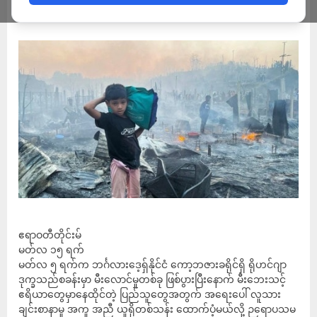
ADMIN
MARCH 15, 2023
ဧရာဝတီတိုင်းမ်
မတ်လ ၁၅ ရက်
မတ်လ ၅ ရက်က ဘင်္ဂလားဒေ့ရှ်နိုင်ငံ ကော့ဘဇားခရိုင်ရှိ ရိုဟင်ဂျာ
ဒုက္ခသည်စခန်းမှာ မီးလောင်မှုတစ်ခု ဖြစ်ပွားပြီးနောက် မီးဘေးသင့်
ဧရိယာတွေမှာနေထိုင်တဲ့ ပြည်သူတွေအတွက် အရေးပေါ် လူသား
ချင်းစာနာမှု အကူ အညီ ယူရိုတစ်သန်း ထောက်ပံ့မယ်လို့ ဉရောပသမ