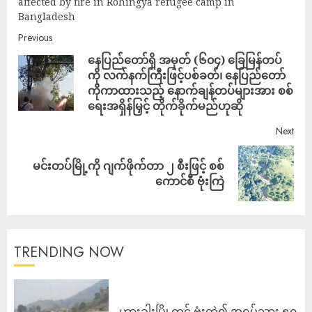
affected by fire in Rohingya refugee camp in
Bangladesh
Previous
နေပြည်တော်ရှိ အမှတ် (၆၀၄) ခြေမြန်တပ်
ကို လက်နက်ကြီးဖြင့်ပစ်ခတ်၊ နေပြည်တော်
ကိုကာထားသည့် နောက်ချန်တပ်များအား စစ်
ရေးအရှိန်မြှင့် တိုက်ခိုက်မည်ဟုဆို
Next
မင်းတပ်မြို့ကို ဂျက်ဖိုက်တာ ၂ စီးဖြင့် စစ်
ကောင်စီ ဗုံးကြဲ
TRENDING NOW
ဟားခါးမြို့တွင် ဗုံးကွဲ၍ အရပ်သား ၅၀