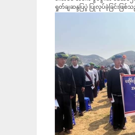
ရှုတ်ချဆန္ဒပြပွဲ ပြုလုပ်ခဲ့ခြင်းဖြစ်