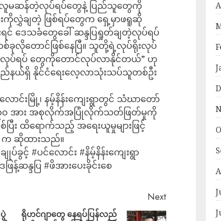
လူမဆန်တဲ့လုပ်ရပ်တွေနဲ့ ပြည်သူတွေကို
A
ုလွှဲချတဲ့ ဖြစ်ရပ်တွေက ရှေ့မှာဖရူဆို
M
ပြီးရင် ဒေသခံတွေခေါ် ဆန္ဒပြရှုတ်ချတဲ့လုပ်ရပ်
်ခုလိုတောင်ဖြစ်နေပြီ။ သူတို့ရဲ့လုပ်ရိုးလုပ်
F
ဲ့လုပ်ရပ် တွေကိုတောင်လုပ်လာနိုင်တယ်” ဟု
J
ြည်နယ်ရှိ နိုင်ငံရေးလေ့လာသုံးသပ်သူတစ်ဦး
D
ောင်းမြို့၊ နမ့်နိန်းကျေးရွာတွင် သံဃာတော်
N
အား အစုလိုက်အပြုံလိုက်သတ်ဖြတ်မှုကို
ြစ်ပြီး ထိရောက်သည့် အရေးယူမှုများဖြင့်
O
DF က ဆိုထားသည်။
S
ချုပ်ခွင့် #ပင်လောင်း #နိမ့်နိန်းကျေးရွာ
ြန့်ဆန္ဒပြ #ဖိအားပေးခိုင်းစေ
A
J
Next
J
ွဲ
ရိုဟင်ဂျာတွေ နေရပ်ပြန်လည်