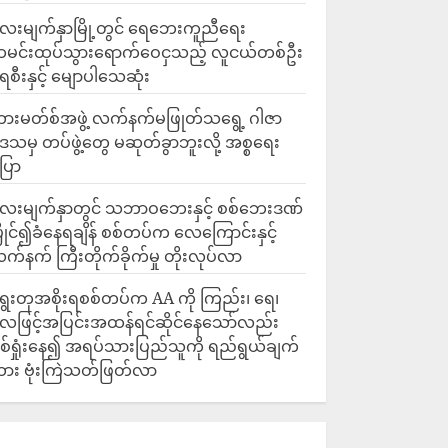
ေးမျက်နှာမြို့တွင် ရေဘေးကူညီရေး
မင်းထုပ်သွားရောက်ဝေငှသည့် လူငယ်တစ်ဦး
ေစီးနှင့် မျောပါသေဆုံး
ားမတ်စ်အဖွဲ့ လက်နက်မဖြုတ်သရွေ့ ဂါဇာ
ေသမှ တပ်ဖွဲ့တွေ မဆုတ်ခွာဘူးလို့ အစ္စရေး
ြော
လေးမျက်နှာတွင် သဘာဝဘေးနှင့် စစ်ဘေးဒဏ်
ြိုင်၍ခံနေရချိန် စစ်တပ်က လေကြောင်းနှင့်
က်နက် ကြီးတိုက်ခိုက်မှု တိုးလုပ်လာ
ွေးတုအစိုးရစစ်တပ်က AA ကို ကြည်း၊ ရေ၊
ေဖြင့်အပြင်းအထန်ရင်ဆိုင်နေသော်လည်း
စ်ရှုံးနေ၍ အရပ်သားပြည်သူကို ရည်ရွယ်ချက်
ား ဗုံးကြဲသတ်ဖြတ်လာ