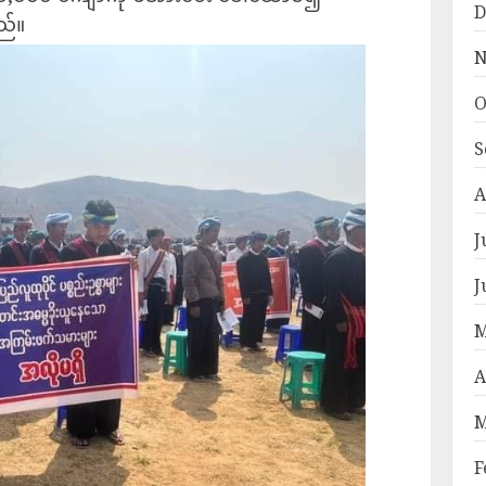
D
သည်။
N
O
S
A
J
J
M
A
M
F