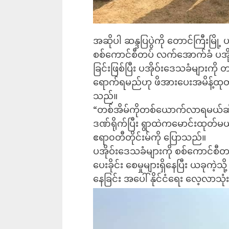
အဆိုပါ ဆန္ဒပြပွဲကို တောင်ကြီးမြို့ ပ
စစ်ကောင်စီတပ် လက်အောက်ခံ ပအိုဝ်
ခြင်းဖြစ်ပြီး ပအိုဝ်းဒေသခံများ
ရောက်ရမည်ဟု ဖိအားပေးအမိန့်ထု
သည်။
“တစ်အိမ်ကိုတစ်ယောက်လာရမယ်ဆို
ဒဏ်ရိုက်ပြီး ရွာထဲကမောင်းထုတ်မ
ဧရာ၀တီတိုင်းမ်ကို ပြောသည်။
ပအိုဝ်းဒေသခံများကို စစ်ကောင်စီတပ်န
ပေးခိုင်း စေမှုများရှိနေပြီး ယခုကဲ့သ
နေခြင်း အပေါ် နိုင်ငံရေး လေ့လာ