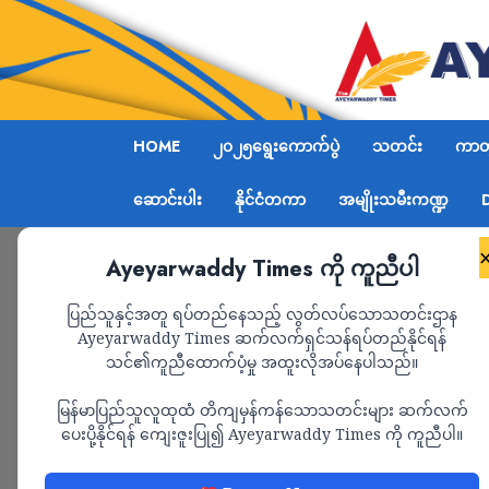
HOME
၂၀၂၅ရွေးကောက်ပွဲ
သတင်း
ကာတွ
ဆောင်းပါး
နိုင်ငံတကာ
အမျိုးသမီးကဏ္ဍ
Ayeyarwaddy Times ကို ကူညီပါ
Home
နိမ့်နိန်းဖြစ်စဉ်အပေါ် ကန့်ကွက်ရှုတ်ချပွဲသည
ပြည်သူနှင့်အတူ ရပ်တည်နေသည့် လွတ်လပ်သောသတင်းဌာန
Ayeyarwaddy Times ဆက်လက်ရှင်သန်ရပ်တည်နိုင်ရန်
သင်၏ကူညီထောက်ပံ့မှု အထူးလိုအပ်နေပါသည်။
သတင်း
မြန်မာပြည်သူလူထုထံ တိကျမှန်ကန်သောသတင်းများ ဆက်လက်
နိမ့်နိန်းဖြစ်စဉ်အပေါ
ပေးပို့နိုင်ရန် ကျေးဇူးပြု၍ Ayeyarwaddy Times ကို ကူညီပါ။
ကောင်စီတပ်၏ လုပ်ရို