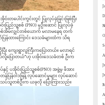
J
D
အိုဝ်းတပေါင်းကွင်းတွင် ပြုလုပ်ခဲ့ခြင်းဖြစ်ပြီး
းပြည်သူ့စစ် (PNO) မှဦးဆောင် ပြုလုပ်ခဲ့
N
ကို တစ်အိမ်လျှင်တစ်ယောက် မလာမနေရ တက်
O
တ်ပြန်ထားကြောင်း ဒေသခံများထံက သိရ
S
ပြီး ကျေးရွာလူကြီးကပြောတယ်။ မလာရင်
A
ယ်လို့ပြောတယ်”ဟု ပအိုဝ်းဒေသခံတစ် ဦးက
J
ှင့် ပအို၀်းပြည်သူ့စစ်(PNO) အဖွဲ့မှ ဖိအား
J
ို့ တန်ပြန်ဝါဒဖြန့် လုပ်ဆောင်မှုများ လုပ်ဆောင်
သုံးသပ်သူတစ်ဦးက ယခုလို ပြောကြားသည်။
M
A
M