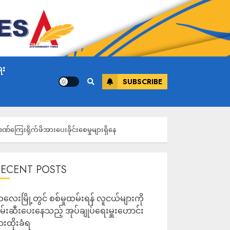
ေး
SUBSCRIBE
ဒဏ်ကြေးရိုက်ဖိအားပေးခိုင်းစေမှုများရှိနေ
RECENT POSTS
လေးမြို့တွင် စစ်မှုထမ်းရန် လူငယ်များကို
မ်းဆီးပေးနေသည့် အုပ်ချုပ်ရေးမှူးဟောင်း
ားထိုးခံရ