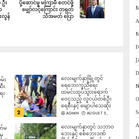
၁ ဦး
ပို့ဆောင်မှု မကြာမီ စတင်ဖို့
M
က
မျှော်လင့်ကြောင်း တရုတ်
လွန်
သံအမတ် ပြော
A
M
F
J
D
လေးမျက်နှာမြို့တွင်
မ်း
ရေဘေးကူညီရေး
N
ဆီး
ထမင်းထုပ်သွားရောက်
ရေး
ဝေငှသည့် လူငယ်တစ်ဦး
O
ရေစီးနှင့် မျောပါသေဆုံး
S
2
ADMIN
AUGUST 5,
2026
A
‎လေးမျက်နှာတွင် သဘာဝ
က်မ
ဘေးနှင့် စစ်ဘေးဒဏ်
မှ
J