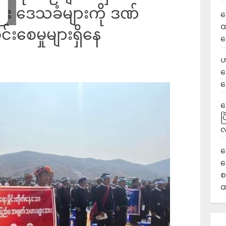
ြီး ဒေသခံများကို ဒဏ်
လ
ထ
်းစေမှုများရှိနေ
ရ
ဟ
ဒ
ပ
‎
ပ
လ
ရ
လ
စ
ထ