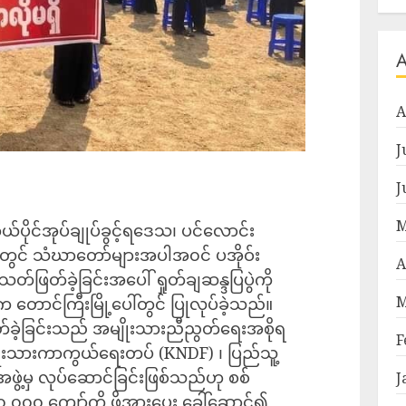
A
J
J
M
ိုယ်ပိုင်အုပ်ချုပ်ခွင့်ရဒေသ၊ ပင်လောင်း
ောင်းတွင် သံဃာတော်များအပါအ၀င် ပအိုဝ်း
A
်ဖြတ်ခဲ့ခြင်းအပေါ် ရှုတ်ချဆန္ဒပြပွဲကို
M
 တောင်ကြီးမြို့ပေါ်တွင် ပြုလုပ်ခဲ့သည်။
ြတ်ခဲ့ခြင်းသည် အမျိုးသားညီညွတ်ရေးအစိုရ
F
းသားကာကွယ်ရေးတပ် (KNDF) ၊ ပြည်သူ့
အဖွဲ့မှ လုပ်ဆောင်ခြင်းဖြစ်သည်ဟု စစ်
J
၀,၀၀၀ ကျော်ကို ဖိအားပေး ခေါ်ဆောင်၍