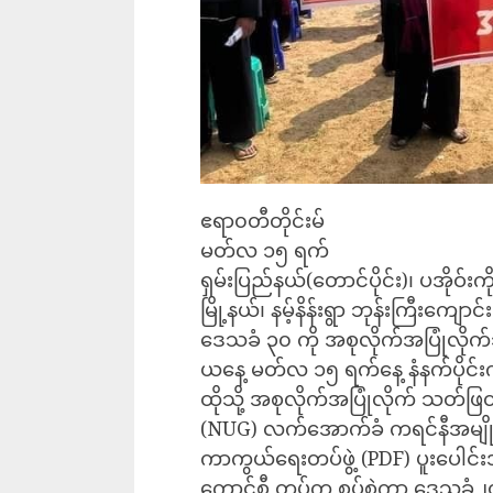
ဧရာ၀တီတိုင်းမ်
မတ်လ ၁၅ ရက်
ရှမ်းပြည်နယ်(တောင်ပိုင်း)၊ ပအိုဝ်းက
မြို့နယ်၊ နမ့်နိန်းရွာ ဘုန်းကြီးကျ
ဒေသခံ ၃၀ ကို အစုလိုက်အပြုံလိုက်သတ
ယနေ့ မတ်လ ၁၅ ရက်နေ့ နံနက်ပိုင်းက
ထိုသို့ အစုလိုက်အပြုံလိုက် သတ်ဖ
(NUG) လက်အောက်ခံ ကရင်နီအမျို
ကာကွယ်ရေးတပ်ဖွဲ့ (PDF) ပူးပေါင်း
ကောင်စီ တပ်က စွပ်စွဲကာ ဒေသခံ၂