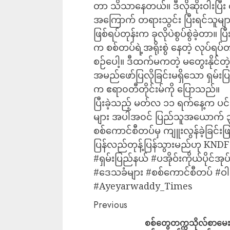
တာ သိသာနေတယ်။ ဒီလိုဆိုးဝါးပြီး 
အကြောက် တရားသွင်း ပြီးရင်သူများကိ
ဖြစ်ရပ်တုန်းက ခုလိုပဲစွပ်စွဲခဲ့တာ။ 
က စစ်တပ်ရဲ့အရိုးစွဲ နေတဲ့ လုပ်ရပ်တစ
စဉ်ပေါ့။ ဒီထက်မကတဲ့ မတွေးနိုင်တ
အမည်ဖော်ပြလိုခြင်းမရှိသော ရှမ်းပ
က ဧရာ၀တီတိုင်းမ်ကို ပြောသည်။
ပြီးခဲ့သည့် မတ်လ ၁၁ ရက်နေ့က ပင်လ
များ အပါအ၀င် ပြည်သူအယောက် ၃၀ 
စစ်ကောင်စီတပ်မှ ကျူးလွန်ခဲ့ခြင်းဖ
ပြန်လည်တုန့်ပြန်သွားမည်ဟု KN
#ရှမ်းပြည်နယ် #ပအိုဝ်းကိုယ်ပိုင်အုပ်
#ဒေသခံများ #စစ်ကောင်စီတပ် #ဝါဒဖ
#Ayeyarwaddy_Times
Previous
စစ်တွေတက္ကသိုလ်စာမေးပ