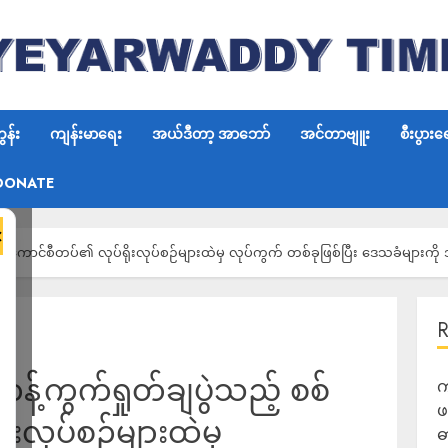
န်း
ကျန်းမာရေး
အယ်ဒီတာ့ အာဘော်
အင်တာဗျူး
စီးပွားရ
DONATE
×
့် စစ်ကောင်စီတပ်၏ လုပ်ရိုးလုပ်စဉ်များထဲမှ လုပ်ကွက် တစ်ခုဖြစ်ပြီး ဒေသခံများကို 
် ကန့်ကွက်ရှုတ်ချပွဲသည့် စစ်
က
ဖ
းလုပ်စဉ်များထဲမှ
ဓ