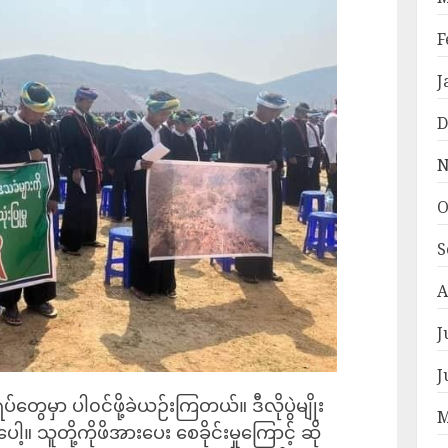
F
J
D
N
O
S
A
J
J
်တွေမှာ ပါ၀င်ဖို့ခဲယဉ်းကြတယ်။ ဒီလိုပွဲမျိုး
M
 သူတို့ကိုဖိအားပေး စေခိုင်းမှုကြောင့် ဆို