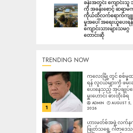
ခန်းအတွင်း ကျောင်းသူ 
ကို အခန်းစောင့် ဆရာမ
ကိုယ်ထိလက်ရောက်ကျူး
မှုအပေါ် အရေးယူပေးရန်
ကျောင်းသားများသမဂ္ဂ
တောင်းဆို
TRENDING NOW
ကလေးမြို့တွင် စစ်မှုထ
ရန် လူငယ်များကို ဖမ်း
ပေးနေသည့် အုပ်ချုပ်
မှူးဟောင်း ဓားထိုးခံရ
ADMIN
AUGUST 5,
1
2026
ဟားမတ်စ်အဖွဲ့ လက်န
ဖြုတ်သရွေ့ ဂါဇာဒေသ