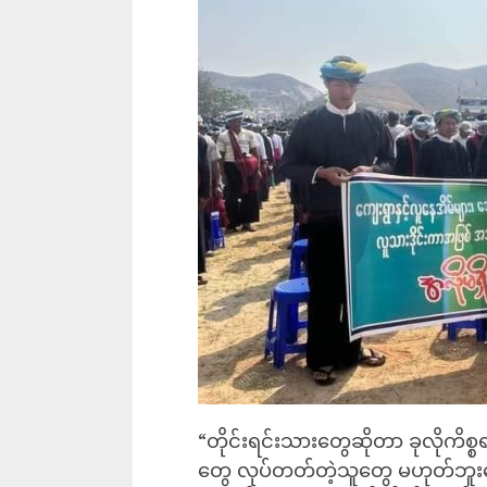
“တိုင်းရင်းသားတွေဆိုတာ ခုလိုကိစ္စရပ
တွေ လုပ်တတ်တဲ့သူတွေ မဟုတ်ဘူးပေါ့။