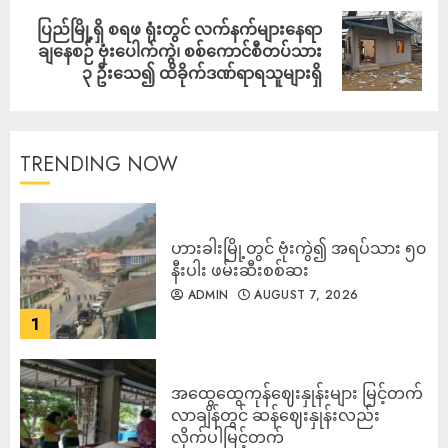
ပြည်မြို့ရှိ စရဖ ရုံးတွင် လက်နက်များနေရာ
ချနေစဉ် ဗုံးပေါက်ကွဲ၊ စစ်ကောင်စီတပ်သား
၃ ဦးသေ၍ ထိခိုက်ဒဏ်ရာရသူများရှိ
TRENDING NOW
ဟားခါးမြို့တွင် ဗုံးကွဲ၍ အရပ်သား ၅၀
နီးပါး ဖမ်းဆီးစစ်ဆး
ADMIN
AUGUST 7, 2026
1
အထွေထွေကုန်ဈေးနှုန်းများ မြင့်တက်
လာချိန်တွင် ဆန်ဈေးနှုန်းလည်း
လိုက်ပါမြင့်တက်