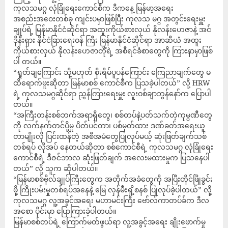
ကုလသမဂ္ဂ လုံခြုံရေးကောင်စီက ဒီကနေ့ မြန်မာ့အရေး
အစည်းအဝေးတစ်ခု ကျင်းပမှာဖြစ်ပြီး ကုလသ မဂ္ဂ အတွင်းရေးမှူး
ချုပ်ရဲ့ မြန်မာနိုင်ငံဆိုင်ရာ အထူးကိုယ်စားလှယ် နိုလန်းဟေဇာနဲ့ အင်
ဒိုနီးရှား နိုင်ငံခြားရေးဝန် ကြီး မြန်မာနိုင်ငံဆိုင်ရာ အာဆီယံ အထူး
ကိုယ်စားလှယ် နိုလန်းဟေဇာတိုံရဲ့ အစီရင်ခံစာတွေကို ကြားနာမှာဖြစ်
ပါ တယ်။
“ရှုတ်ချကြောင်း သို့မဟုတ် စိုးရိမ်ပူပန်ကြောင်း ကြေညာချက်တွေ မ
ထိရောက်ဖူးဆိုတာ မြန်မာစစ် ကောင်စီက ပြသခဲ့ပါတယ်” လို့ HRW
ရဲ့ ကုလသမဂ္ဂဆိုင်ရာ ညွှန်ကြားရေးမှူး လူးဝစ်ချာဘွန်နော်က ပြောပါ
တယ်။
“အကြီးတန်းစစ်ဘက်အရာရှိတွေ၊ စစ်တပ်နဲ့ပတ်သက်တဲ့ကုမ္ပဏီတွေ
ကို လက်နက်တင်ပို့မှု ပိတ်ပင်တာ၊ ပစ်မှတ်ထား ဒဏ်ခတ်အရေးယူ
တာမျိုးလို ပြင်းထန်တဲ့ အစီအမံတွေပြုလုပ်မယ့် ဆုံးဖြတ်ချက်သစ်
တစ်ရပ် လိုအပ် နေတယ်ဆိုတာ စစ်ကောင်စီရဲ့ ကုလသမဂ္ဂ လုံခြုံရေး
ကောင်စီရဲ့ ဒီဇင်ဘာလ ဆုံးဖြတ်ချက် အလေးမထားမှုက ပြသနေပါ
တယ်” လို့ သူက ဆိုပါတယ်။
“မြန်မာစစ်ဗိုလ်ချုပ်ကြီးတွေက အတိုက်အခံတွေကို အပြီးတိုင်ဖြိုခွင်း
ဖို့ ကြိုးပမ်းမှုတစ်ရပ်အနေနဲ့ မြေ လှန်မီးရှို့စနစ် ပြုလုပ်ခဲ့ပါတယ်” လို့
ကုလသမဂ္ဂ လူ့အခွင့်အရေး မဟာမင်းကြီး ဗော်လ်ကာတပ်ခ်က ဒီလ
အစော ပိုင်းမှာ ပြောကြားခဲ့ပါတယ်။
မြန်မာစစ်တပ်ရဲ့ ကြောက်မတ်ဖွယ်ရာ လူ့အခွင့်အရေး ချိုးဖောက်မှု