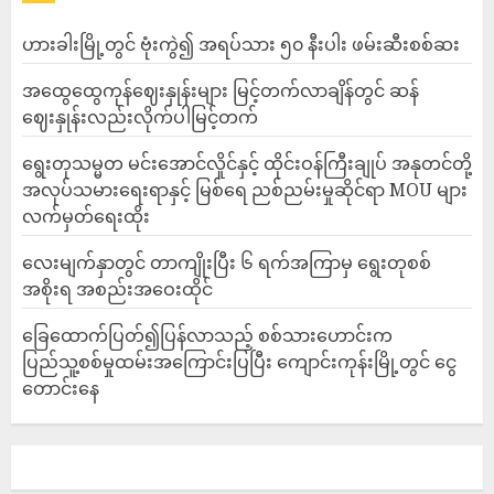
ဟားခါးမြို့တွင် ဗုံးကွဲ၍ အရပ်သား ၅၀ နီးပါး ဖမ်းဆီးစစ်ဆး
အထွေထွေကုန်ဈေးနှုန်းများ မြင့်တက်လာချိန်တွင် ဆန်
ဈေးနှုန်းလည်းလိုက်ပါမြင့်တက်
ရွေးတုသမ္မတ မင်းအောင်လှိုင်နှင့် ထိုင်းဝန်ကြီးချုပ် အနုတင်တို့
အလုပ်သမားရေးရာနှင့် မြစ်ရေ ညစ်ညမ်းမှုဆိုင်ရာ MOU များ
လက်မှတ်ရေးထိုး
လေးမျက်နှာတွင် တာကျိုးပြီး ၆ ရက်အကြာမှ ရွေးတုစစ်
အစိုးရ အစည်းအဝေးထိုင်
ခြေထောက်ပြတ်၍ပြန်လာသည့် စစ်သားဟောင်းက
ပြည်သူ့စစ်မှုထမ်းအကြောင်းပြပြီး ကျောင်းကုန်းမြို့တွင် ငွေ
တောင်းနေ