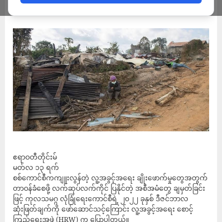
ADMIN
MARCH 13, 2023
ဧရာဝတီတိုင်းမ်
မတ်လ ၁၃ ရက်
စစ်ကောင်စီကကျူးလွန်တဲ့ လူ့အခွင့်အရေး ချိုးဖောက်မှုတွေအတွက်
တာဝန်ခံစေဖို့ လက်ဆုပ်လက်ကိုင် ပြနိုင်တဲ့ အစီအမံတွေ ချမှတ်ခြင်း
ဖြင့် ကုလသမဂ္ဂ လုံခြုံရေးကောင်စီရဲ့ ၂၀၂၂ ခုနှစ် ဒီဇင်ဘာလ
ဆုံးဖြတ်ချက်ကို ဖော်ဆောင်သင့်ကြောင်း လူ့အခွင့်အရေး စောင့်
ကြည့်ရေးအဖွဲ့ (HRW) က ပြောပါတယ်။