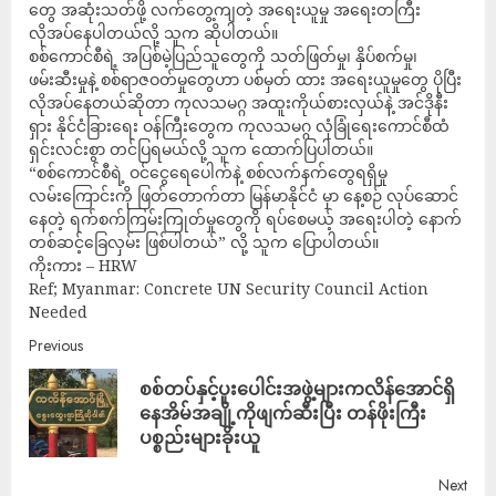
တွေ အဆုံးသတ်ဖို့ လက်တွေ့ကျတဲ့ အရေးယူမှု အရေးတကြီး
လိုအပ်နေပါတယ်လို့ သူက ဆိုပါတယ်။
စစ်ကောင်စီရဲ့ အပြစ်မဲ့ပြည်သူတွေကို သတ်ဖြတ်မှု၊ နှိပ်စက်မှု၊
ဖမ်းဆီးမှုနဲ့ စစ်ရာဇဝတ်မှုတွေဟာ ပစ်မှတ် ထား အရေးယူမှုတွေ ပိုပြီး
လိုအပ်နေတယ်ဆိုတာ ကုလသမဂ္ဂ အထူးကိုယ်စားလှယ်နဲ့ အင်ဒိုနီး
ရှား နိုင်ငံခြားရေး ဝန်ကြီးတွေက ကုလသမဂ္ဂ လုံခြုံရေးကောင်စီထံ
ရှင်းလင်းစွာ တင်ပြရမယ်လို့ သူက ထောက်ပြပါတယ်။
“စစ်ကောင်စီရဲ့ ဝင်ငွေရေပေါက်နဲ့ စစ်လက်နက်တွေရရှိမှု
လမ်းကြောင်းကို ဖြတ်တောက်တာ မြန်မာနိုင်ငံ မှာ နေ့စဉ် လုပ်ဆောင်
နေတဲ့ ရက်စက်ကြမ်းကြုတ်မှုတွေကို ရပ်စေမယ့် အရေးပါတဲ့ နောက်
တစ်ဆင့်ခြေလှမ်း ဖြစ်ပါတယ်” လို့ သူက ပြောပါတယ်။
ကိုးကား – HRW
Ref; Myanmar: Concrete UN Security Council Action
Needed
Previous
စစ်တပ်နှင့်ပူးပေါင်းအဖွဲ့များကလိန်အောင်ရှိ
နေအိမ်အချို့ကိုဖျက်ဆီးပြီး တန်ဖိုးကြီး
ပစ္စည်းများခိုးယူ
Next