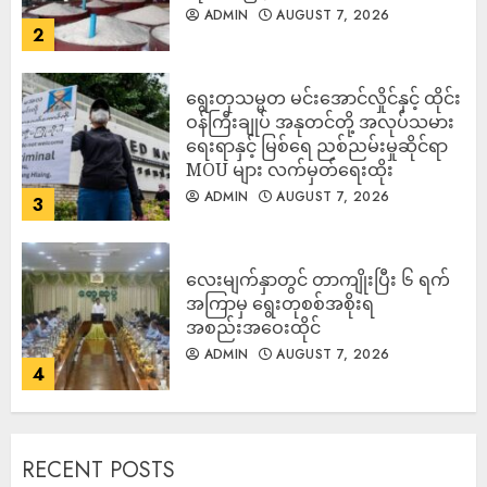
ADMIN
AUGUST 7, 2026
2
ရွေးတုသမ္မတ မင်းအောင်လှိုင်နှင့် ထိုင်း
ဝန်ကြီးချုပ် အနုတင်တို့ အလုပ်သမား
ရေးရာနှင့် မြစ်ရေ ညစ်ညမ်းမှုဆိုင်ရာ
MOU များ လက်မှတ်ရေးထိုး
ADMIN
AUGUST 7, 2026
3
လေးမျက်နှာတွင် တာကျိုးပြီး ၆ ရက်
အကြာမှ ရွေးတုစစ်အစိုးရ
အစည်းအဝေးထိုင်
ADMIN
AUGUST 7, 2026
4
RECENT POSTS