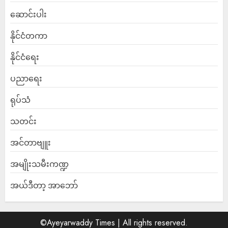
ဆောင်းပါး
နိုင်ငံတကာ
နိုင်ငံရေး
ပညာရေး
ရုပ်သံ
သတင်း
အင်တာဗျူး
အမျိုးသမီးကဏ္ဍ
အယ်ဒီတာ့ အာဘော်
©Ayeyarwaddy Times | All rights reserved.