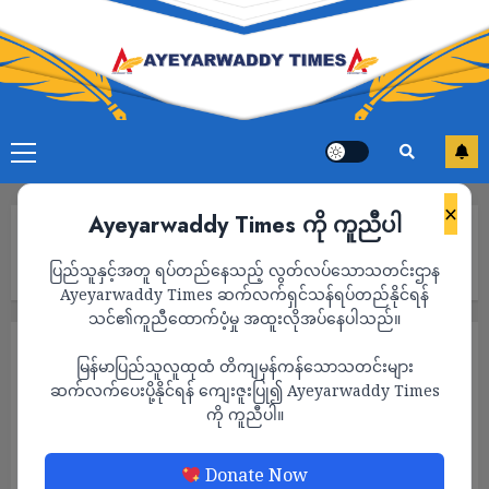
×
Ayeyarwaddy Times ကို ကူညီပါ
Home
ကုလ လုံခြုံရေးကောင်စီက စစ်ကောင်စီကို လက်တွေ့ကျကျ အရေးယူ
ပြည်သူနှင့်အတူ ရပ်တည်နေသည့် လွတ်လပ်သောသတင်းဌာန
ဖို့ လိုအပ်နေပြီလို့ HRW ပြော
Ayeyarwaddy Times ဆက်လက်ရှင်သန်ရပ်တည်နိုင်ရန်
သင်၏ကူညီထောက်ပံ့မှု အထူးလိုအပ်နေပါသည်။
နိုင်ငံရေး
သတင်း
မြန်မာပြည်သူလူထုထံ တိကျမှန်ကန်သောသတင်းများ
ကုလ လုံခြုံရေးကောင်စီက စစ်ကောင်စီကို
ဆက်လက်ပေးပို့နိုင်ရန် ကျေးဇူးပြု၍ Ayeyarwaddy Times
ကို ကူညီပါ။
လက်တွေ့ကျကျ အရေးယူဖို့ လိုအပ်နေပြီလို့
HRW ပြော
Donate Now