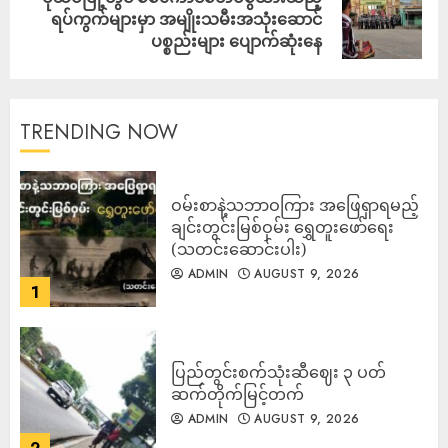
ရပ်ကွက်များမှာ အမျိုးသမီးအသုံးဆောင်
ပစ္စည်းများ ပျောက်ဆုံးနေ
TRENDING NOW
ဝမ်းစာနဲ့သဘာဝကြား အဖြေရှာရမည့်
ချင်းတွင်းမြစ်ဝှမ်း ရွှေတူးဖော်ရေး
(သတင်းဆောင်းပါး)
ADMIN
AUGUST 9, 2026
1
ပြည်တွင်းစက်သုံးဆီဈေး ၃ ပတ်
ဆက်တိုက်မြင့်တက်
ADMIN
AUGUST 9, 2026