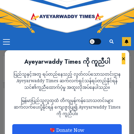
×
Ayeyarwaddy Times ကို ကူညီပါ
Home
မန္တ​လေးတိုင်း ပြင်ဦးလွင်ခရိုင်အတွင်းရှ်ိ တော်လှန်ရေးတပ်ဖွဲ့ ၄ ဖွဲ့ မှ
ပြည်သူနှင့်အတူ ရပ်တည်နေသည့် လွတ်လပ်သောသတင်းဌာန
မဟာမိတ်အဖြစ် ပူးပေါင်းလိုက်ကြောင်းကြေညာ
Ayeyarwaddy Times ဆက်လက်ရှင်သန်ရပ်တည်နိုင်ရန်
သင်၏ကူညီထောက်ပံ့မှု အထူးလိုအပ်နေပါသည်။
သတင်း
မြန်မာပြည်သူလူထုထံ တိကျမှန်ကန်သောသတင်းများ
မန္တ​လေးတိုင်း ပြင်ဦးလွင်ခရိုင်အတွင်းရှ်ိ
ဆက်လက်ပေးပို့နိုင်ရန် ကျေးဇူးပြု၍ Ayeyarwaddy Times
ကို ကူညီပါ။
တော်လှန်ရေးတပ်ဖွဲ့ ၄ ဖွဲ့ မှ မဟာမိတ်အဖြစ်
ပူးပေါင်းလိုက်ကြောင်းကြေညာ
Donate Now