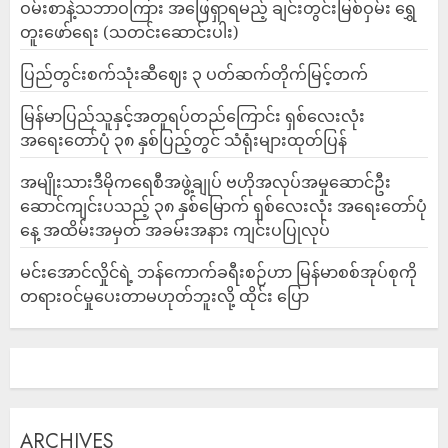
ဝမ်းစာနဲ့သဘာဝကြား အဖြေရှာရမည့် ချင်းတွင်းမြစ်ဝှမ်း ရွှေ
တူးဖော်ရေး (သတင်းဆောင်းပါး)
ပြည်တွင်းစက်သုံးဆီဈေး ၃ ပတ်ဆက်တိုက်မြင့်တက်
မြန်မာပြည်သူနှင့်အတူရပ်တည်ကြောင်း ရှစ်လေးလုံး
အရေးတော်ပုံ ၃၈ နှစ်ပြည့်တွင် သံရုံးများထုတ်ပြန်
အမျိုးသားဒီမိုကရေစီအဖွဲ့ချုပ် ဗဟိုအလုပ်အမှုဆောင်ဦး
ဆောင်ကျင်းပသည့် ၃၈ နှစ်မြောက် ရှစ်လေးလုံး အရေးတော်ပုံ
နေ့ အထိမ်းအမှတ် အခမ်းအနား ကျင်းပပြုလုပ်
မင်းအောင်လှိုင်ရဲ့ ဘန်ကောက်ခရီးစဉ်ဟာ မြန်မာစစ်အုပ်စုကို
တရားဝင်မှုပေးတာမဟုတ်ဘူးလို့ ထိုင်း ပြော
ARCHIVES