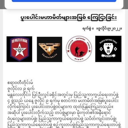
ADMIN
JULY 9, 2022
ဧရာဝတီတိုင်းမ်
ဇူလိုင်လ ၉ ရက်
မန္တလေးတိုင်း၊ ပြင်ဦးလွင်ခရိုင်အတွင်းမှ ပြည်သူ့ကာကွယ်ရေးတပ်ဖွဲ့
၄ ဖွဲ့သည် ယနေ့ ဇူလိုင် ၉ ရက်မှ စတင်ကာ မဟာမိတ်အဖြစ်ပူးပေါင်း
လိုက်ကြောင်း ပူးပေါင်းတပ်ဖွဲ့ဝင်များက ထုတ်ပြန်ကြေညာသည်။
အဆိုပါ ပူးပေါင်းလိုက်သည့် တပ်ဖွဲ့များမှာ မိုးကုတ်၏အနီရောင်
ဝံပုလွေများတပ်ဖွဲ့၊ ပြည်သူ့ကာကွယ်ရေးတပ်ဖွဲ့ သပိတ်ကျင်းတပ်ဖွဲ့၊
ပြည်သူ့ကာကွယ်ရေးတပ်ဖွဲ့ စဥ့်ကူးတပ်ဖွဲ့၊ပြည်သူ့ကာကွယ်ရေးတပ်ဖွဲ့