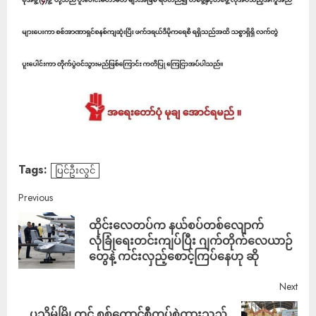
Tags:
ပြင်ဦးလွင်
Previous
ထိုင်းလေတပ်က နယ်စပ်တစ်လျောက်
လုံခြုံရေးတင်းကျပ်ပြီး ဂျက်တိုက်လေယာဉ်
တွေနဲ့ ကင်းလှည့်စောင့်ကြပ်နေဟု ဆို
Next
ပုသိမ်မြို့တွင် စစ်ကောင်စီတပ်စွဲထားသည့်