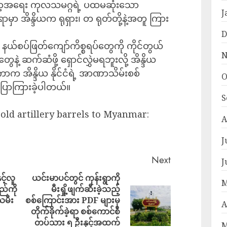
ြန်မာ့အရေး ကုလသမဂ္ဂရဲ့ ပထမဆုံးသော
J
ာမှာ အိန္ဒိယက ရုရှား၊ တ ရုတ်တို့နဲ့အတူ ကြား
D
ုး နယ်စပ်ဖြတ်ကျော်ကိစ္စရပ်တွေကို ကိုင်တွယ်
N
တွေနဲ့ ဆက်ဆံဖို့ ရှောင်လွှဲမရဘူးလို့ အိန္ဒိယ
န်ကာက အိန္ဒိယ နိုင်ငံရဲ့ အာဏာသိမ်းစစ်
O
ြောကြားခဲ့ပါတယ်။
S
sold artillery barrels to Myanmar:
A
J
Next
J
င့်လူ
ယင်းမာပင်တွင် ကုန်းရွာကို
M
ည်ကို
မီးရှို့ဖျက်ဆီးခဲ့သည့်
သမီး
စစ်ကြောင်းအား PDF များမှ
A
တိုက်ခိုက်ခဲ့ရာ စစ်ကောင်စီ
တပ်သား ၅ ဦးနှင့်အထက်
M