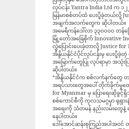
လုပ်ငန်း Yantra India Ltd က ၁၂၂
မြန်မာစစ်တပ်ထံ ပေးပို့ခဲ့တယ်လို့ 
အချက်အလက်တွေက ဆိုပါတယ်။
အမေရိကန်ဒေါ်လာ ၃၃၀၀၀၀ တန်ကြေး
မြို့တော်အခြေစိုက် Innovative I
လွှဲပြောင်းပေးခဲ့တာလို့ Justice
အိန္ဒိယနိုင်ငံပိုင်လုပ်ငန်းမှ ပေးပိ
အမြောက်တွေပြု လုပ်ရာမှာ အသုံးပြ
ဆိုပါတယ်။
“အိန္ဒိယနိုင်ငံက စစ်လက်နက်တွေ တင်ပ
အရပ်သားတွေအပေါ် တိုက်ခိုက်မှုတွေ
for Myanmar မှ ပြောရေးဆိုခွင့်
စစ်ကောင်စီကို ကုလသမဂ္ဂမှာ ရုရှာ
အရေးကို သံတမန် နည်းလမ်းတွေနဲ့ ဖြေ
နေပါတယ်။
ဒေါ်အောင်ဆန်းစုကြည်အပါအဝင် တ