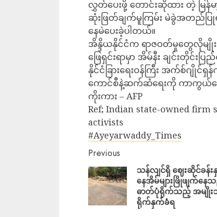
လွှတ်ပေးဖို့ တောင်းဆိုထား တဲ့ မ
ဆုံးဖြတ်ချက်မူကြမ်း မဲခွဲအတည်ပြုရ
နေမဲပေးခဲ့ပါတယ်။
အိန္ဒိယနိုင်ငံက ရာဇဝတ်မှုတွေလိုမျိ
ဖြေရှင်းရာမှာ အိမ်နီး ချင်းတိုင်းပြည်
နိုင်ငံခြားရေးဝန်ကြီး အက်စ်ဂျိုင်ရှ
ကောင်စီနဲ့ဆက်ဆံရေးကို ကာကွယ်ပ
ကိုးကား – AFP
Ref; Indian state-owned firm 
activists
#Ayeyarwaddy_Times
Previous
သန်လျင်ရှိ ဈေးဆိုင်ခန်းနှ
နေအိမ်များဖြိုဖျက်နေသ
ဓာတ်ပုံရိုက်သည့် အမျိုး
ရိုက်နှက်ခံရ