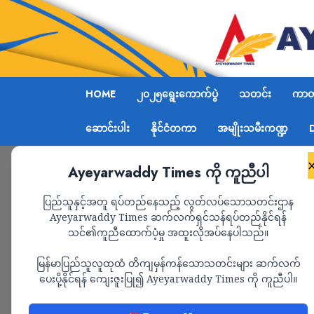
HOME
၂၀၂၅ရွေးကောက်ပွဲ
သတင်း
ကာတွ
ဆောင်းပါး
နိုင်ငံတကာ
အမျိုးသမီးကဏ္ဍ
Ayeyarwaddy Times ကို ကူညီပါ
Home
အိန္ဒိယက မြန်မာစစ်တပ်ထံ လက်နက်ကြီးအစိတ်အပ
ပြည်သူနှင့်အတူ ရပ်တည်နေသည့် လွတ်လပ်သောသတင်းဌာန
Ayeyarwaddy Times ဆက်လက်ရှင်သန်ရပ်တည်နိုင်ရန်
သင်၏ကူညီထောက်ပံ့မှု အထူးလိုအပ်နေပါသည်။
နိုင်ငံရေး
သတင်း
မြန်မာပြည်သူလူထုထံ တိကျမှန်ကန်သောသတင်းများ ဆက်လက်
အိန္ဒိယက မြန်မာစစ
ပေးပို့နိုင်ရန် ကျေးဇူးပြု၍ Ayeyarwaddy Times ကို ကူညီပါ။
အစိတ်အပိုင်းတွေ တင်ပ