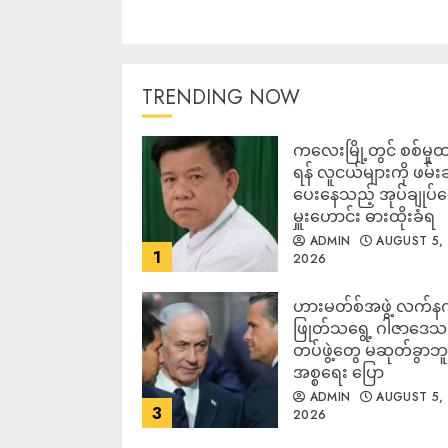
TRENDING NOW
ကလေးမြို့တွင် စစ်မှုထ
ရန် လူငယ်များကို ဖမ်း
ပေးနေသည့် အုပ်ချုပ်
မှူးဟောင်း ဓားထိုးခံရ
ADMIN
AUGUST 5,
1
2026
ဟားမတ်စ်အဖွဲ့ လက်န
ဖြုတ်သရွေ့ ဂါဇာဒေသ
တပ်ဖွဲ့တွေ မဆုတ်ခွာဘူး
အစ္စရေး ပြော
ADMIN
AUGUST 5,
3
2026