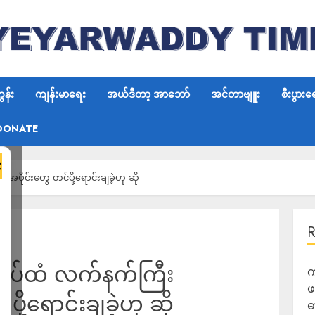
န်း
ကျန်းမာရေး
အယ်ဒီတာ့ အာဘော်
အင်တာဗျူး
စီးပွားရ
DONATE
×
ိုင်းတွေ တင်ပို့ရောင်းချခဲ့ဟု ဆို
်တပ်ထံ လက်နက်ကြီး
က
ဖ
ို့ရောင်းချခဲ့ဟု ဆို
ဓ