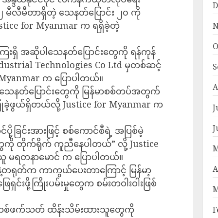
D
 မီလီမီတာရှိတဲ့ သေနတ်ပြောင်း ၂၀ ကို
Justice for Myanmar က ရရှိခဲ့တဲ့
N
O
ရှိ အဆိုပါသေနတ်ပြောင်းတွေကို ရန်ကုန်
ndustrial Technologies Co Ltd မှတစ်ဆင့်
S
 for Myanmar က ပြောပါတယ်။
A
ု့ခဲ့တဲ့ သေနတ်ပြောင်းတွေကို မြန်မာစစ်တပ်အတွက်
ုခဲ့ဖွယ်ရှိတယ်လို့ Justice for Myanmar က
J
J
ို့ခြင်းအားဖြင့် စစ်ကောင်စီရဲ့ အပြစ်မဲ့
ကို တိုက်ရိုက် ကူညီနေပါတယ်” လို့ Justice
M
ရှိသူ မရတနာမောင် က ပြောပါတယ်။
A
းနဲ့တရုတ်က ကာကွယ်ပေးတာကြောင့် မြန်မာ့
ရှင်းဖို့ကြိုးပမ်းမှုတွေက စမ်းတဝါးဝါးဖြစ်
M
စ်ဖက်သတ် ထိန်းသိမ်းထားသူတွေကို
F