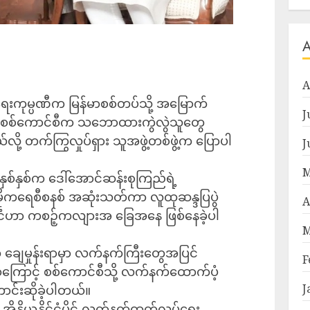
A
ပ်ရေးကုမ္ပဏီက မြန်မာစစ်တပ်သို့ အမြောက်
J
ိမ်းစစ်ကောင်စီက သဘောထားကွဲလွဲသူတွေ
ယ်လို့ တက်ကြွလှုပ်ရှား သူအဖွဲ့တစ်ဖွဲ့က ပြောပါ
J
M
နှစ်နှစ်က ဒေါ်အောင်ဆန်းစုကြည်ရဲ့
မိုကရေစီစနစ် အဆုံးသတ်ကာ လူထုဆန္ဒပြပွဲ
A
ုင်ငံဟာ ကစဉ့်ကလျားအ ခြေအနေ ဖြစ်နေခဲ့ပါ
M
ချေမှုန်းရာမှာ လက်နက်ကြီးတွေအပြင်
F
ကြောင့် စစ်ကောင်စီသို့ လက်နက်ထောက်ပံ့
J
ာင်းဆိုခဲ့ပါတယ်။
အိန္ဒိယနိုင်ငံပိုင် လက်နက်ထုတ်လုပ်ရေး