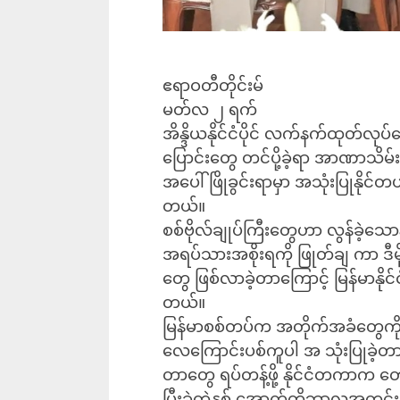
ဧရာဝတီတိုင်းမ်
မတ်လ ၂ ရက်
အိန္ဒိယနိုင်ငံပိုင် လက်နက်ထုတ်လု
ပြောင်းတွေ တင်ပို့ခဲ့ရာ အာဏာသ
အပေါ် ဖြိုခွင်းရာမှာ အသုံးပြုနိုင်တ
တယ်။
စစ်ဗိုလ်ချုပ်ကြီးတွေဟာ လွန်ခဲ့သော
အရပ်သားအစိုးရကို ဖြုတ်ချ ကာ ဒီ
တွေ ဖြစ်လာခဲ့တာကြောင့် မြန်မာနိ
တယ်။
မြန်မာစစ်တပ်က အတိုက်အခံတွေကို 
လေကြောင်းပစ်ကူပါ အ သုံးပြုခဲ့တာ
တာတွေ ရပ်တန့်ဖို့ နိုင်ငံတကာက တေ
ပြီးခဲ့တဲ့နှစ် အောက်တိုဘာလအတွင်း 