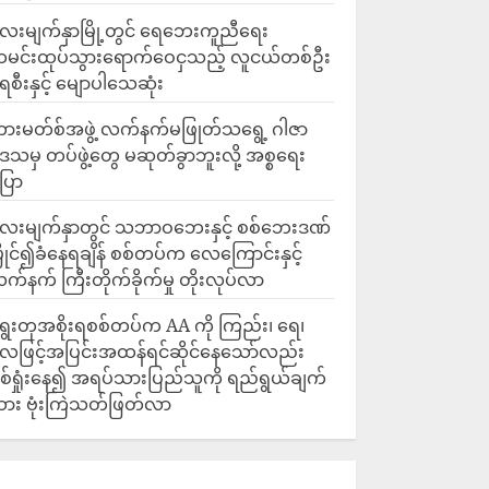
ေးမျက်နှာမြို့တွင် ရေဘေးကူညီရေး
မင်းထုပ်သွားရောက်ဝေငှသည့် လူငယ်တစ်ဦး
ေစီးနှင့် မျောပါသေဆုံး
ားမတ်စ်အဖွဲ့ လက်နက်မဖြုတ်သရွေ့ ဂါဇာ
ေသမှ တပ်ဖွဲ့တွေ မဆုတ်ခွာဘူးလို့ အစ္စရေး
ြော
လေးမျက်နှာတွင် သဘာဝဘေးနှင့် စစ်ဘေးဒဏ်
ြိုင်၍ခံနေရချိန် စစ်တပ်က လေကြောင်းနှင့်
က်နက် ကြီးတိုက်ခိုက်မှု တိုးလုပ်လာ
ွေးတုအစိုးရစစ်တပ်က AA ကို ကြည်း၊ ရေ၊
ေဖြင့်အပြင်းအထန်ရင်ဆိုင်နေသော်လည်း
စ်ရှုံးနေ၍ အရပ်သားပြည်သူကို ရည်ရွယ်ချက်
ား ဗုံးကြဲသတ်ဖြတ်လာ