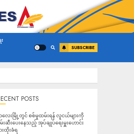
ေး
SUBSCRIBE
RECENT POSTS
လေးမြို့တွင် စစ်မှုထမ်းရန် လူငယ်များကို
မ်းဆီးပေးနေသည့် အုပ်ချုပ်ရေးမှူးဟောင်း
ားထိုးခံရ