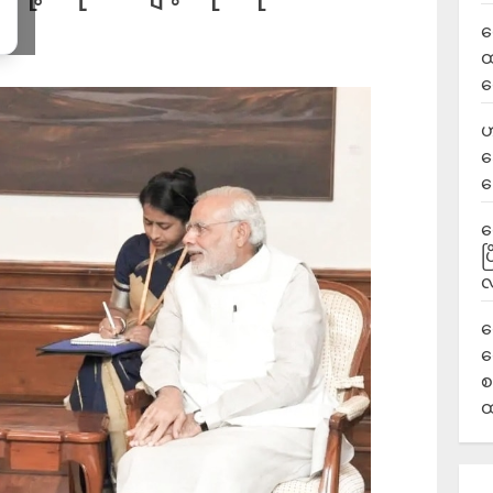
လ
ထ
ရ
ဟ
ဒ
ပ
‎
ပ
လ
ရ
လ
စ
ထ