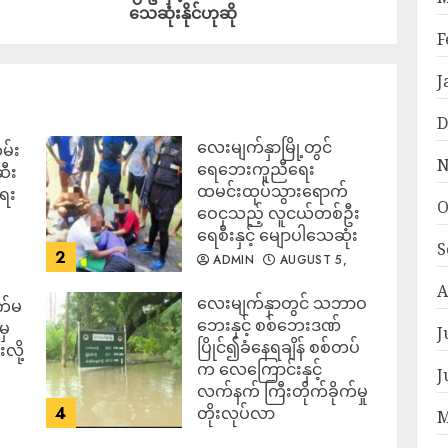
သေဆုံးနိုင်ဟုဆို
F
J
D
လေးမျက်နှာမြို့တွင်
မ်း
N
ရေဘေးကူညီရေး
ဆီး
ထမင်းထုပ်သွားရောက်
ရေး
O
ဝေငှသည့် လူငယ်တစ်ဦး
ရေစီးနှင့် မျောပါသေဆုံး
S
2
ADMIN
AUGUST 5,
2026
A
‎လေးမျက်နှာတွင် သဘာဝ
က်မ
ဘေးနှင့် စစ်ဘေးဒဏ်
မှ
J
ပြိုင်၍ခံနေရချိန် စစ်တပ်
လို့
က လေကြောင်းနှင့်
J
လက်နက် ကြီးတိုက်ခိုက်မှု
4
တိုးလုပ်လာ
M
ADMIN
AUGUST 5,