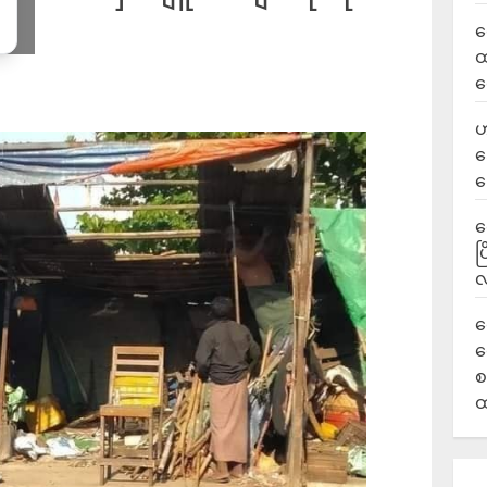
လ
ထ
ရ
ဟ
ဒ
ပ
‎
ပ
လ
ရ
လ
စ
ထ