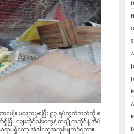
D
N
O
S
A
J
J
M
A
ပေါ့။ မနေ့ကမှစပြီး ၉၃ ရပ်ကွက်ဘက်ကို စ
M
ီ။ ဈေးဆိုင်ခန်းတွေနဲ့ တချို့ကဆိုင်နဲ့ အိမ်
F
စရာမရှိတော့ အဲဒါတွေအကုန်ဖျက်ခံရတာ။