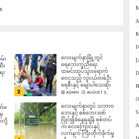
M
း
A
M
F
လေးမျက်နှာမြို့တွင်
မ်း
J
ရေဘေးကူညီရေး
ဆီး
ထမင်းထုပ်သွားရောက်
ရေး
D
ဝေငှသည့် လူငယ်တစ်ဦး
ရေစီးနှင့် မျောပါသေဆုံး
N
2
ADMIN
AUGUST 5,
2026
O
‎လေးမျက်နှာတွင် သဘာဝ
က်မ
S
ဘေးနှင့် စစ်ဘေးဒဏ်
မှ
ပြိုင်၍ခံနေရချိန် စစ်တပ်
လို့
A
က လေကြောင်းနှင့်
လက်နက် ကြီးတိုက်ခိုက်မှု
J