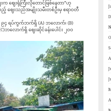
းက ဈေးရုံကြီးလိုတောင်ဖြစ်နေတာ”ဟု
J
သည့် ဈေးသည်အမျိုးသမီးတစ်ဦးမှ ဧရာ၀တီ
D
် ၉၄ ရပ်ကွက်ဘက်ရှိ (A) ဘလောက်၊ (B)
N
(C)ဘလောက်ရှိ ဈေးဆိုင်ခန်းပေါင်း ၂၀၀
O
S
A
J
J
M
A
M