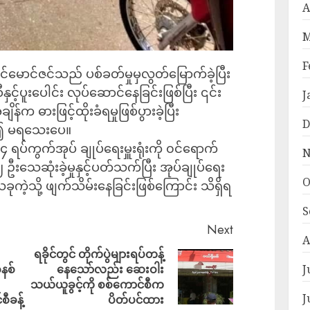
A
M
F
ခင်မောင်ဇင်သည် ပစ်ခတ်မှုမှလွတ်မြောက်ခဲ့ပြီး
နှင့်ပူးပေါင်း လုပ်ဆောင်နေခြင်းဖြစ်ပြီး ၎င်း
J
န်က ဓားဖြင့်ထိုးခံရမှုဖြစ်ပွားခဲ့ပြီး
D
ု၍ မရသေးပေ။
 ရပ်ကွက်အုပ် ချုပ်ရေးမှူးရုံးကို ၀င်ရောက်
N
း ၂ ဦးသေဆုံးခဲ့မှုနှင့်ပတ်သက်ပြီး အုပ်ချုပ်ရေး
O
 ယခုကဲ့သို့ ဖျက်သိမ်းနေခြင်းဖြစ်ကြောင်း သိရှိရ
S
Next
A
ရခိုင်တွင် တိုက်ပွဲများရပ်တန့်
J
နစ်
နေသော်လည်း ဆေးဝါး
သယ်ယူခွင့်ကို စစ်ကောင်စီက
J
ီခန့်
ပိတ်ပင်ထား