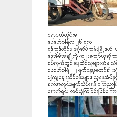
ဧရာဝတီတိုင်းမ်
ဖေဖော်ဝါရီလ ၂၆ ရက်
ရန်ကုန်တိုင်း၊ ဒဂုံဆိပ်ကမ်းမြို့နယ်၊
နေအိမ်အချို့ကို ကျူးကျော်ဟုဆိုကာ 
ရပ်ကွက်တွင် နေထိုင်သူများထံမှ သ
ဖေဖော်ဝါရီ ၂၂ ရက်နေ့မှစတင်၍ ဒဂုံ
ပျံကျဈေးဆိုင်ခန်းများ၊ လူနေအိမ်နှင
ရက်အတွင်းဖျက်သိမ်းရန် ကြေညာပြီ
ရောက်ရှင်း လင်းခဲ့ကြခြင်းဖြစ်ကြေ