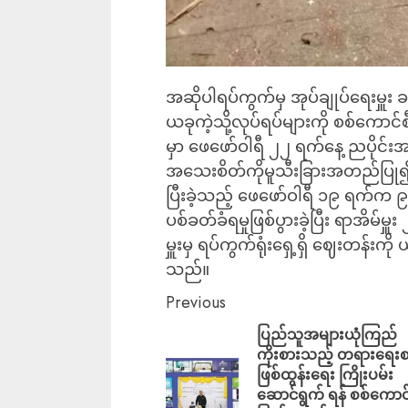
အဆိုပါရပ်ကွက်မှ အုပ်ချုပ်ရေးမှူး 
ယခုကဲ့သို့လုပ်ရပ်များကို စစ်ကောင်စီ
မှာ ဖေဖော်ဝါရီ ၂၂ ရက်နေ့ ညပိုင်းအချိ
အသေးစိတ်ကိုမူသီးခြားအတည်ပြ
ပြီးခဲ့သည့် ဖေဖော်ဝါရီ ၁၉ ရက်က ၉၄
ပစ်ခတ်ခံရမှုဖြစ်ပွားခဲ့ပြီး ရာအိမ်မှူ
မှူးမှ ရပ်ကွက်ရုံးရှေ့ရှိ ဈေးတန်းကို
သည်။
Previous
ပြည်သူအများယုံကြည်
ကိုးစားသည့် တရားရေးစ
ဖြစ်ထွန်းရေး ကြိုးပမ်း
ဆောင်ရွက် ရန် စစ်ကောင်စ