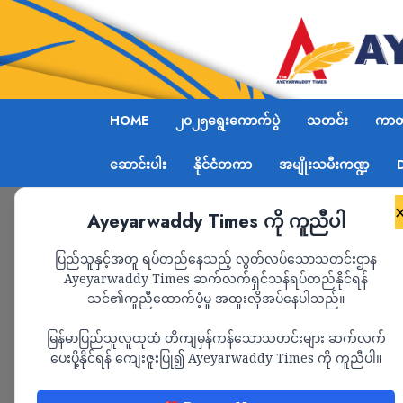
HOME
၂၀၂၅ရွေးကောက်ပွဲ
သတင်း
ကာတွ
ဆောင်းပါး
နိုင်ငံတကာ
အမျိုးသမီးကဏ္ဍ
Ayeyarwaddy Times ကို ကူညီပါ
Home
ယုဇနဥယျာဉ်မြို့တော်ရှိ ရပ်ကွက်ဈေးဆိုင်ခန်
ပြည်သူနှင့်အတူ ရပ်တည်နေသည့် လွတ်လပ်သောသတင်းဌာန
Ayeyarwaddy Times ဆက်လက်ရှင်သန်ရပ်တည်နိုင်ရန်
သင်၏ကူညီထောက်ပံ့မှု အထူးလိုအပ်နေပါသည်။
သတင်း
မြန်မာပြည်သူလူထုထံ တိကျမှန်ကန်သောသတင်းများ ဆက်လက်
ယုဇနဥယျာဉ်မြို့တော်
ပေးပို့နိုင်ရန် ကျေးဇူးပြု၍ Ayeyarwaddy Times ကို ကူညီပါ။
ပေါင်း ၂၀၀ ကျော်ကိ