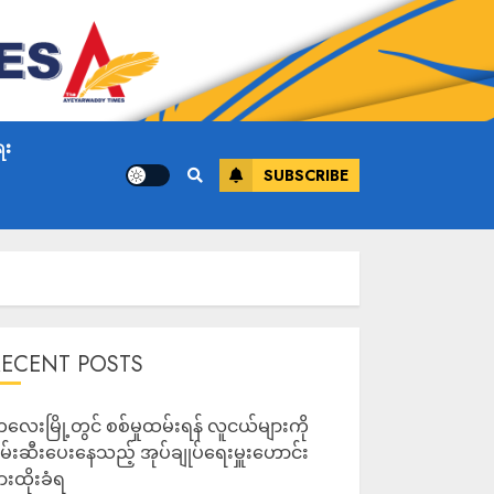
ေး
SUBSCRIBE
RECENT POSTS
လေးမြို့တွင် စစ်မှုထမ်းရန် လူငယ်များကို
မ်းဆီးပေးနေသည့် အုပ်ချုပ်ရေးမှူးဟောင်း
ားထိုးခံရ