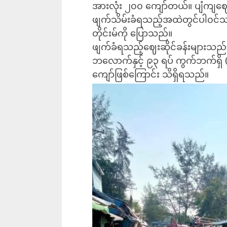
အားလုံး ၂၀၀ ကျော်တယ်။ ပျံကျဈေ
ဖျက်သိမ်းခံရသည့်အထဲတွင်ပါ၀င်
တိုင်းမ်ကို ပြောသည်။
ဖျက်ခံရသည့်ဈေးဆိုင်ခန်းများသည
ဘလောက်နှင့် ၉၃ ရပ် ကွက်ဘက်ရှိ 
ကျော်ဖြစ်ကြောင်း သိရှိရသည်။