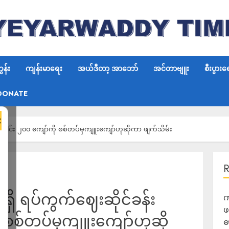
န်း
ကျန်းမာရေး
အယ်ဒီတာ့ အာဘော်
အင်တာဗျူး
စီးပွားရ
DONATE
×
းပေါင်း ၂၀၀ ကျော်ကို စစ်တပ်မှကျူးကျော်ဟုဆိုကာ ဖျက်သိမ်း
ရှိ ရပ်ကွက်ဈေးဆိုင်ခန်း
က
ဖ
ု စစ်တပ်မှကျူးကျော်ဟုဆို
ဓ