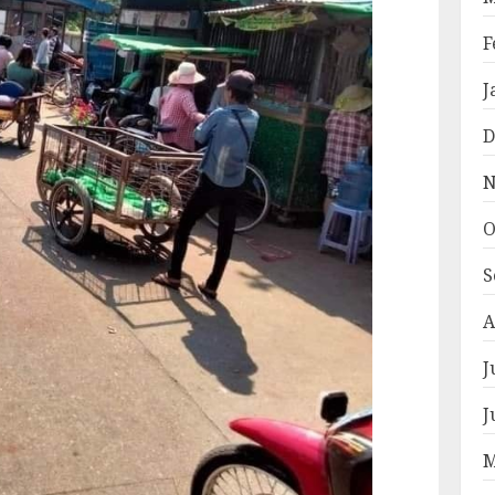
F
J
D
N
O
S
A
J
J
M