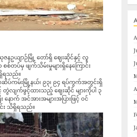
A
J
 ယုဇနဥယျာဉ်မြို့ တော်ရှိ ဈေးဆိုင်နှင့် လူ
J
စစ်တပ်မှ ဖျက်သိမ်းမှုများရှိနေကြောင်း
ိရှိရသည်။
M
ဆိပ်ကမ်းမြို့နယ်၊ ၉၃၊ ၉၄ ရပ်ကွက်အတွင်းရှိ
A
့် တွဲလျက်ဖွင့်ထားသည့် ဈေးဆိုင် များကိုပါ ၃
း နောက် အင်အားအများအပြားဖြင့် ၀င်
M
ာင်း သိရှိရသည်။
F
J