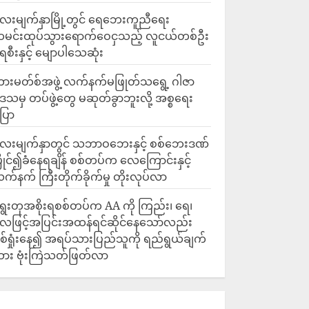
ေးမျက်နှာမြို့တွင် ရေဘေးကူညီရေး
မင်းထုပ်သွားရောက်ဝေငှသည့် လူငယ်တစ်ဦး
ေစီးနှင့် မျောပါသေဆုံး
ားမတ်စ်အဖွဲ့ လက်နက်မဖြုတ်သရွေ့ ဂါဇာ
ေသမှ တပ်ဖွဲ့တွေ မဆုတ်ခွာဘူးလို့ အစ္စရေး
ြော
လေးမျက်နှာတွင် သဘာဝဘေးနှင့် စစ်ဘေးဒဏ်
ြိုင်၍ခံနေရချိန် စစ်တပ်က လေကြောင်းနှင့်
က်နက် ကြီးတိုက်ခိုက်မှု တိုးလုပ်လာ
ွေးတုအစိုးရစစ်တပ်က AA ကို ကြည်း၊ ရေ၊
ေဖြင့်အပြင်းအထန်ရင်ဆိုင်နေသော်လည်း
စ်ရှုံးနေ၍ အရပ်သားပြည်သူကို ရည်ရွယ်ချက်
ား ဗုံးကြဲသတ်ဖြတ်လာ