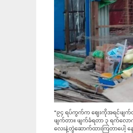
“၉၄ ရပ်ကွက်က ဈေးကိုအရင်ဖျက်တာ
ဖျက်တာ။ ဖျက်ခံရတာ ၃ ရက်လောက်ရှိပြ
လေးနဲ့တွဲဆောက်ထားကြတာပေါ့ နေ