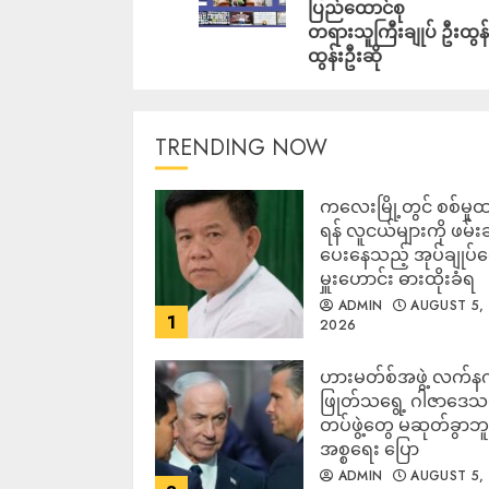
ပြည်ထောင်စု
တရားသူကြီးချုပ် ဦးထွန်
ထွန်းဦးဆို
TRENDING NOW
ကလေးမြို့တွင် စစ်မှုထ
ရန် လူငယ်များကို ဖမ်း
ပေးနေသည့် အုပ်ချုပ်
မှူးဟောင်း ဓားထိုးခံရ
ADMIN
AUGUST 5,
1
2026
ဟားမတ်စ်အဖွဲ့ လက်န
ဖြုတ်သရွေ့ ဂါဇာဒေသ
တပ်ဖွဲ့တွေ မဆုတ်ခွာဘူး
အစ္စရေး ပြော
ADMIN
AUGUST 5,