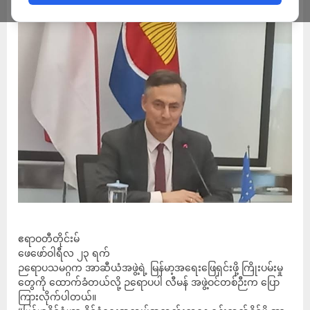
ဧရာဝတီတိုင်းမ်
ဖေဖော်ဝါရီလ ၂၃ ရက်
ဉရောပသမဂ္ဂက အာဆီယံအဖွဲ့ရဲ့ မြန်မာ့အရေးဖြေရှင်းဖို့ ကြိုးပမ်းမှု
တွေကို ထောက်ခံတယ်လို့ ဉရောပပါ လီမန် အဖွဲ့ဝင်တစ်ဉီးက ပြော
ကြားလိုက်ပါတယ်။