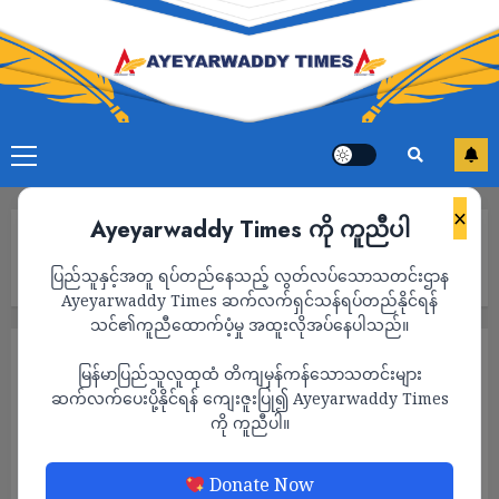
×
Ayeyarwaddy Times ကို ကူညီပါ
Home
မြန်မာ့အရေးဖြေရှင်းဖို့ အာဆီယံရဲ့ကြိုးပမ်းမှုကို ဉရောပသမဂ္ဂ
ပြည်သူနှင့်အတူ ရပ်တည်နေသည့် လွတ်လပ်သောသတင်းဌာန
ထောက်ခံ
Ayeyarwaddy Times ဆက်လက်ရှင်သန်ရပ်တည်နိုင်ရန်
သင်၏ကူညီထောက်ပံ့မှု အထူးလိုအပ်နေပါသည်။
နိုင်ငံရေး
သတင်း
မြန်မာပြည်သူလူထုထံ တိကျမှန်ကန်သောသတင်းများ
မြန်မာ့အရေးဖြေရှင်းဖို့ အာဆီယံရဲ့ကြိုးပမ်းမှုကို
ဆက်လက်ပေးပို့နိုင်ရန် ကျေးဇူးပြု၍ Ayeyarwaddy Times
ကို ကူညီပါ။
ဉရောပသမဂ္ဂ ထောက်ခံ
ADMIN
FEBRUARY 23, 2023
Donate Now