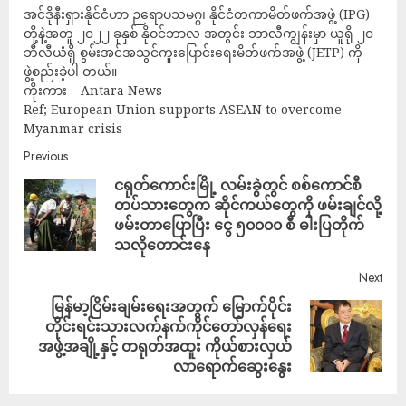
အင်ဒိုနီးရှားနိုင်ငံဟာ ဉရောပသမဂ္ဂ၊ နိုင်ငံတကာမိတ်ဖက်အဖွဲ့ (IPG)
တို့နဲ့အတူ ၂၀၂၂ ခုနှစ် နိုဝင်ဘာလ အတွင်း ဘာလီကျွန်းမှာ ယူရို ၂၀
ဘီလီယံရှိ စွမ်းအင်အသွင်ကူးပြောင်းရေးမိတ်ဖက်အဖွဲ့ (JETP) ကို
ဖွဲ့စည်းခဲ့ပါ တယ်။
ကိုးကား – Antara News
Ref; European Union supports ASEAN to overcome
Myanmar crisis
Previous
ငရုတ်ကောင်းမြို့ လမ်းခွဲတွင် စစ်ကောင်စီ
တပ်သားတွေက ဆိုင်ကယ်တွေကို ဖမ်းချင်လို့
ဖမ်းတာပြောပြီး ငွေ ၅၀၀၀၀ စီ ဓါးပြတိုက်
သလိုတောင်းနေ
Next
မြန်မာ့ငြိမ်းချမ်းရေးအတွက် မြောက်ပိုင်း
တိုင်းရင်းသားလက်နက်ကိုင်တော်လှန်ရေး
အဖွဲ့အချို့နှင့် တရုတ်အထူး ကိုယ်စားလှယ်
လာရောက်ဆွေးနွေး