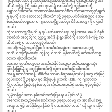
“မြန်မာနိုင်ငံဟာ နိုင်ငံရေးအကျပ်အတည်းကနေ ရုန်းထွက်နိုင်ဖို့ အာ
ဆီယံအဖွဲ့ရဲ့ ကြိုးပမ်းမှုက ရလဒ်ရှိ လာမယ်လို့ ကျွန်တော်တို့
မျှော်လင့်ပါတယ်။ အာဏာသိမ်းစစ်ကောင်စီက ဘုံသဘောတူညီချက်
၅ ရပ်ကို ဖော် ဆောင်သင့်ပါတယ်” လို့ ဉရောပပါလီမန်အဖွဲ့ဝင် ဒေးဗ
စ်မတ်အယ်လစ္စတာက ဂျကာတာမြို့တော်မှာ မီဒီယာတွေ ကို ပြောပါ
တယ်။
ဘုံသဘောတူညီချက် ၅ ရပ် ဖော်ဆောင်ရေး တွန်းအားပေးမယ့် ဒီနှစ်
အာဆီယံ အလှည့်ကျဥက္ကဌ အင်ဒို နီးရှားနိုင်ငံကို ထောက်ခံကြဖို့ အာ
ဆီယံအဖွဲ့က သဘောတူခဲ့ပါတယ်။
အမေရိကန်နဲ့တရုတ်ပြီးရင် အာဆီယံအဖွဲ့ဟာ ဉရောပသမဂ္ဂရဲ့
တတိယအကြီးမားဆုံး ကုန်သွယ်ဘက် ဖြစ်တယ်လို့ မတ်အယ်လစ္စ
တာက ပြောပါတယ်။
ဉရောပကုမ္ပဏီတွေဟာ အာဆီယံနိုင်ငံတွေမှာ ဒုတိယအများဆုံး
ရင်းနှီးမြှုပ်နှံသူတွေဖြစ်တယ်လို့ သူက ဆက်ပြောပါတယ်။
အရှေ့တောင်အာရှနဲ့ ပစိဖိတ်ဒေသမှာ စီးပွားရေးလုပ်ငန်းတွေ တိုးမြှင့်
လုပ်ဆောင်ဖို့ ဉရောပ ရင်းနှီးမြှုပ်နှံ မှုဘဏ် (EIB) က ဂျကာတာ
မြို့တော်မှာ ပြီးခဲ့တဲ့နှစ်အတွင်း ကိုယ်စားလှယ်ရုံးတစ်ခု ဖွင့်လှစ်ခဲ့ပါ
တယ်။
“ပိုမိုသန့်ရှင်းသော စွမ်းအင်အသုံးပြုရေး ပြောင်းလဲဖို့
အကောင်အထည်ဖော်ဆောင်ရာမှာ ဉရောပသမဂ္ဂ က အာဆီယံအဖွဲ့
အထူးသဖြင့် အင်ဒိုနီးရှားနိုင်ငံကို ထောက်ခံပါတယ်” လို့ သူက ဆိုပါ
တယ်။