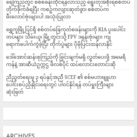
ရေကြည်တွင် စစ်စခန်းထိုင်ရန်လာသည့် ရွေးတုအစိုးရစစ်တပ်
တိုက်ခိုက်ခံရပြီး ကစဉ့်ကလျားဆုတ်ခွာ၊ စစ်တပ်က
မီးလောင်ဗုံးများပါ အသုံးပြုလာ
‎ရွှေကူမြို့ပြင်ရှိ စစ်တပ်ခြေကုတ်စခန်းများကို KIA ပူးပေါင်း
တပ်များ သိမ်းယူ၊ မြို့တွင်းသို့ FPV ဒရုန်းဗုံးများ ကျ
ရောက်ပေါက်ကွဲခဲ့ပြီး တိုက်ပွဲများ ပိုမိုပြင်းထန်လာနိုင်
ဒေါ်အောင်ဆန်းစုကြည်ကို ခြွင်းချက်မရှိ လွှတ်ပေးဖို့ အမေရိ
ကန်နဲ့ အာဆီယံဥက္ကဌ ဖိလစ်ပိုင် ထပ်လောင်းတောင်းဆို
ညီညွတ်ရေးမူ ၃ ရပ်နှင့်အညီ SCEF ၏ စစ်မဟာဗျူဟာ
ပေါင်းစပ်ညှိနှိုင်းရေးတွင် ပါဝင်နိုင်ရန် တပ်မှူးကြီးများ
ဆုံးဖြတ်
ARCHIVES