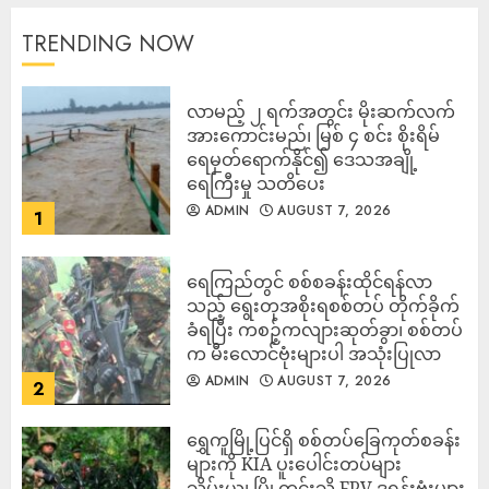
TRENDING NOW
လာမည့် ၂ ရက်အတွင်း မိုးဆက်လက်
အားကောင်းမည်၊ မြစ် ၄ စင်း စိုးရိမ်
ရေမှတ်ရောက်နိုင်၍ ဒေသအချို့
ရေကြီးမှု သတိပေး
ADMIN
AUGUST 7, 2026
1
ရေကြည်တွင် စစ်စခန်းထိုင်ရန်လာ
သည့် ရွေးတုအစိုးရစစ်တပ် တိုက်ခိုက်
ခံရပြီး ကစဉ့်ကလျားဆုတ်ခွာ၊ စစ်တပ်
က မီးလောင်ဗုံးများပါ အသုံးပြုလာ
ADMIN
AUGUST 7, 2026
2
‎ရွှေကူမြို့ပြင်ရှိ စစ်တပ်ခြေကုတ်စခန်း
များကို KIA ပူးပေါင်းတပ်များ
သိမ်းယူ၊ မြို့တွင်းသို့ FPV ဒရုန်းဗုံးများ