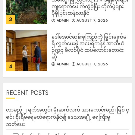
ကျရောက်ပေါက်ကွဲခဲ့ပြီး တိုက်ပွဲများ
ပိုမိုပြင်းထန်လာနိုင်
3
ADMIN
AUGUST 7, 2026
ဒေါ်အောင်ဆန်းစုကြည်ကို ခြွင်းချက်မ
ရှိ လွှတ်ပေးဖို့ အမေရိကန်နဲ့ အာဆီယံ
ဥက္ကဌ ဖိလစ်ပိုင် ထပ်လောင်းတောင်း
ဆို
ADMIN
AUGUST 7, 2026
4
RECENT POSTS
လာမည့် ၂ ရက်အတွင်း မိုးဆက်လက် အားကောင်းမည်၊ မြစ် ၄
စင်း စိုးရိမ်ရေမှတ်ရောက်နိုင်၍ ဒေသအချို့ ရေကြီးမှု
သတိပေး